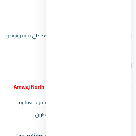
موعد التسليم:
يبدأ من عام 2023.
رقم المبيعات:
00201104894802.
لتتعرف علي المزيد من المعلومات قم بالضغط علي
قرية روتوندو
الساحل الشمالي
.
اتصل بنا
8.
قرية أمواج الساحل الشمالي Amwaj North Coast
المطور العقاري:
شركة الأهلي صبور للتنمية العقارية.
موقع المشروع:
يقع بالكيلو 136، على طريق
اسكندرية_مطروح.
مساحة المشروع:
يمتد على مساحة شاسعة تُقدر بحوالي