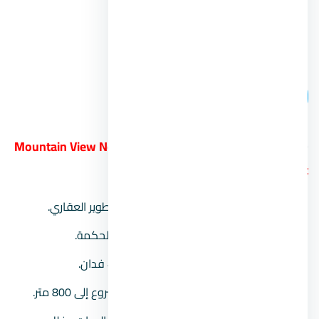
موعد التسليم:
خلال عام 2026.
رقم المبيعات:
00201104894802.
اتصل بنا
19.
ماونتن فيو الساحل الشمالي Mountain View North
Coast
المطور العقاري:
شركة ماونتن فيو للتطوير العقاري.
موقع المشروع:
يقع في منطقة رأس الحكمة.
مساحة المشروع:
يمتد على حوالي 450 فدان.
طول الشاطئ:
يصل طول شاطئ المشروع إلى 800 متر.