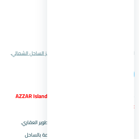
مدة السداد:
تصل لـ 7 سنوات.
خصم الكاش:
بقيمة 20%.
موعد التسليم:
استلام فوري.
رقم المبيعات:
00201104894802.
للتعرف علي المزيد اضغط علي
قرية سي شيلز الساحل الشمالي
.
اتصل بنا
16.
قرية ازار ايلاند الساحل الشمالي AZZAR Islands
North Coast
المطور العقاري:
شركة ريدي جروب للتطوير العقاري.
موقع المشروع:
في منطقة رأس الحكمة بالساحل