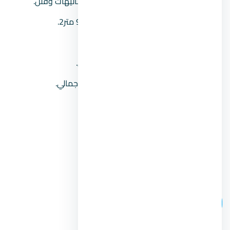
نوعية الوحدات:
يشتمل المنتجع على شاليهات وفلل.
مساحة الوحدات:
تبدأ المساحات من 92 متر2.
عدد الوحدات:
حوالي 1,370 وحدة.
تشطيب الوحدات:
تشطيب سوبر لوكس.
وديعة الصيانة:
بقيمة 8% من السعر الإجمالي.
الأسعـــار:
تبدأ من
5,000,000
جنيه.
مدة السداد:
مدة تصل حتى 8 أعوام.
موعد التسليم:
استلام فوري.
رقم المبيعات:
00201104894802.
اتصل بنا