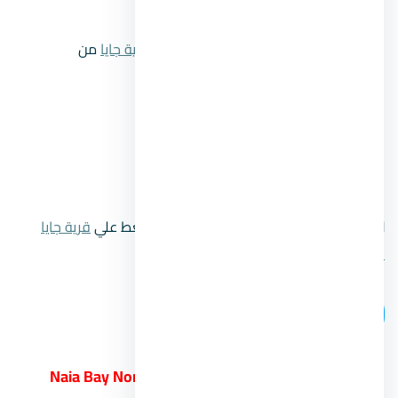
نظام التشطيب:
تشطيب سوبر لوكس.
أسعار الوحدات:
تبدأ أسعار شاليهات
قرية جايا
من
12,300,000
جنيه.
مدة الأقساط:
تصل حتى 9 سنوات.
موعد التسليم:
استلام فوري.
رقم المبيعات:
00201104894802.
لتتعرف علي المزيد من المعلومات قم بالضغط علي
قرية جايا
الساحل الشمالي
اتصل بنا
2.
منتجع نايا باي الساحل الشمالي Naia Bay North