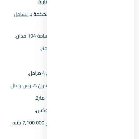
المطور العقاري:
شركة تطوير مصر العقارية.
موقع المشروع:
يقع في منطقة رأس الحكمة بـ
الساحل
الشمالي
.
مساحة المشروع:
يمتد المنتجع على مساحة 194 فدان.
عرض الشاطئ:
يبلغ العرض حوالي 800 متر.
عمق المشروع:
يٌقدر بحوالي 1,100 متر
مراحل المشروع:
تم تنفيذ المشروع على 4 مراحل.
نوعية الوحدات:
يضم شاليهات وتوين وتاون هاوس وفلل.
مساحة الوحدات:
مساحات تبدأ من 110 متر2.
نظام التشطيب:
تشطيب كامل_سوبر لوكس.
أسعار الواحدات:
أسعار متفاوتة تبدأ من 7,100,000 جنيه.
مدة الأقساط:
تصل حتى 7 سنوات.