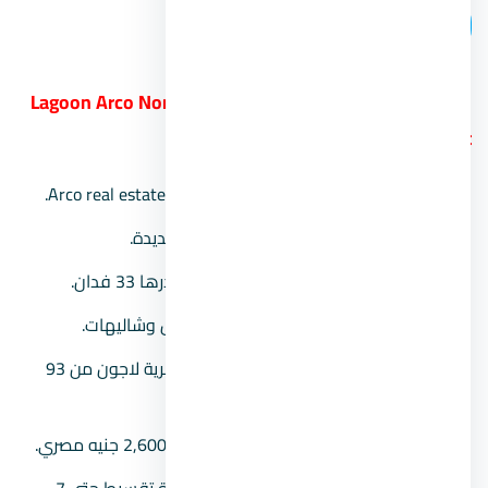
اتصل بنا
11.
منتجع لاجون الساحل الشمالي Lagoon Arco North
Coast
الشركة المالكة:
شركة Arco real estate development.
موقع المشروع:
في مدينة العلمين الجديدة.
مساحة المشروع:
يمتد على مساحة قدرها 33 فدان.
وحدات المشروع:
يضم شقق وبنتهاوس وشاليهات.
مساحة الوحدات:
تبدأ مساحة وحدات قرية لاجون من 93
متر2.
الأسعـــار:
أسعار متفاوتة تبدأ من 2,600,000 جنيه مصري.
طرق السداد:
مقدم يبدأ من 10%، ومدة تقسيط حتى 7