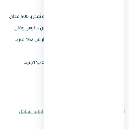
الشمالي.
مساحة المشروع:
يشغل مساحة ضخمة تُقدر بـ 400 فدان.
وحدات المشروع:
يشتمل على تاون وتوين هاوس وفلل.
مساحة الوحدات:
تبدأ مساحة وحدات ازار من 162 متر2.
نظام التشطيب:
تشطيب Core & Shell.
أسعار الوحدات:
تبدأ الأسعار من 14,200,000جنيه.
مدة التقسيط:
تصل حتى 8 سنوات.
موعد التسليم:
خلال عام 2026.
رقم المبيعات:
00201104894802.
للتعرف علي المزيد قم بالضغط علي
قرية ازار ايلاند الساحل
الشمالي
.