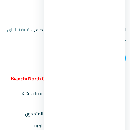
موعد التسليم:
خلال عام 2025.
رقم المبيعات:
00201104894802.
لتتعرف علي المزيد من المعلومات قم بالضغط علي
قرية نايا باي
الساحل الشمالي
.
اتصل بنا
3.
قرية بيانكي الساحل الشمالي Bianchi North Coast
الشركة المطورة:
تعاون ما بين شركة X Developer
وبيرنكي للاستثمار السياحي.
الاستشاري العام:
مكتب المستشارون المتحدون.
استشاري تصميمات:
شركة (BDB) الإنجليزية.