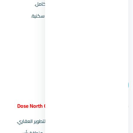
نظام التشطيب:
يقدم المطور تشطيب كامل.
عدد الوحدات:
يحتوي على 3,300 وحدة سكنية.
أسعار الوحدات:
تبدأ من 7 مليون جنيه.
مدة التقسيط:
تصل حتى 6 سنوات.
موعد التسليم:
خلال عام 2025.
رقم المبيعات:
00201104894802.
اتصل بنا
18.
منتجع دوز الساحل الشمالي Dose North Coast
المطور العقاري:
شركة آكام الراجحي للتطوير العقاري.
موقع المشروع:
في الساحل الشمالي بـ منطقة رأس