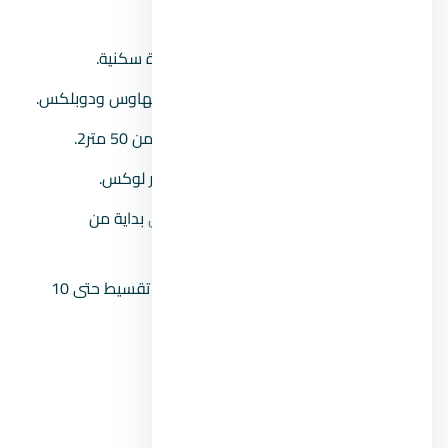
فدان.
عدد الوحدات:
يضم حوالي 12,000 وحدة سكنية.
نوعية الوحدات:
استديوهات، شقق، بنتهاوس ودوبلكس.
مساحة الوحدات:
تبدأ مساحة الوحدات من 50 متر2.
نظام التشطيب:
تشطيب متكامل، سوبر لوكس.
الأسعار:
سعر الوحدات في
الحي اللاتيني
بداية من
5,500,000 جنيه.
طرق السداد:
مقدم يبدأ من 5%، ومدة تقسيط حتى 10
سنوات.
موعد الاستلام:
استلام فوري.
رقم المبيعات:
00201104894802.