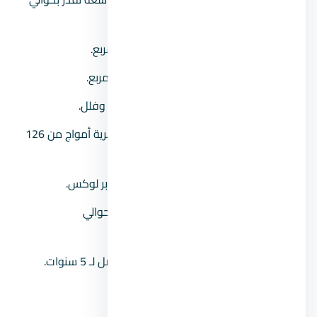
200 فدان.
عمق المشروع:
يأتي بعمق 1200 متر مربع.
عرض الشاطئ:
يُقدر بحوالي 1,300 متر مربع.
وحدات المشروع:
يشتمل على شاليهات وفلل.
مساحة الوحدات:
تبدأ مساحة وحدات قرية أمواج من 126
متر2.
نظام التشطيب:
تشطيب كامل ألترا سوبر لوكس.
أسعار الوحدات:
متوسط الأسعار يقدر بحوالي
7,500,000جنيه.
مدة الأقساط:
مهلة سداد وتقسيط تصل لـ 5 سنوات.
رقم المبيعات:
00201104894802.