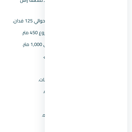
الحكمة.
مساحة المشروع:
مساحة إجمالية تبلغ حوالي 125 فدان.
عرض الشاطئ:
يبلغ عرض شاطئ المشروع 450 متر.
عمق المشروع:
يصل عمق المنتجع حتى 1,000 متر.
وحدات المشروع:
شاليهات_شقق_فلل.
مساحة الوحدات:
تبدأ من 68 متر2.
نظام التشطيب:
تشطيب كامل بالتكييفات.
مقدم الشاليهات:
يبدأ من 50 ألف جنيه.
مقدم الفلل:
يبدأ من 100 ألف جنيه.
أسعار الوحدات:
تبدأ من 9,520,000جنيه.
مدة السداد:
حتى 10 أعوام.