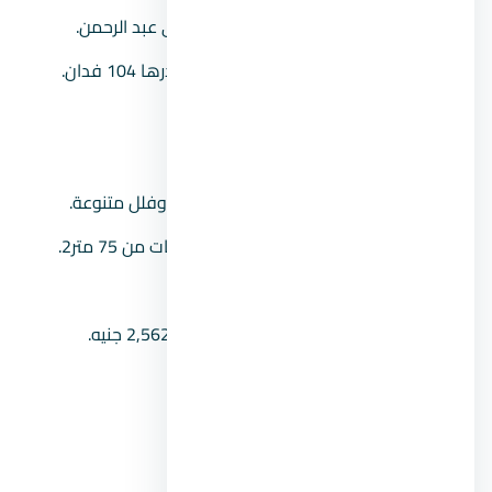
موقع المشروع:
يقع في منطقة سيدي عبد الرحمن.
مساحة المشروع:
يمتد على مساحة قدرها 104 فدان.
نسبة المباني:
15% من المساحة.
طول الشاطئ:
حوالي 360 متر.
وحدات المشروع:
يحتوي على شاليهات وفلل متنوعة.
مساحة الوحدات:
بداية مساحة الشاليهات من 75 متر2.
نظام التشطيب:
تشطيبات متكاملة.
أسعار الوحدات:
الأسعار بداية من 2,562,560 جنيه.
مدة التقسيط:
تصل حتى 8 سنوات.
موعد التسليم:
بعد 4 سنوات.
رقم المبيعات:
00201104894802.