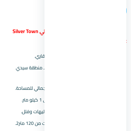
اتصل بنا
17.
منتجع سيلفر تاون الساحل الشمالي Silver Town
North Coast
المطور العقاري:
شركة اورا للتطوير العقاري.
موقع المشروع:
في الساحل الشمالي بـ منطقة سيدي
حنيش.
مساحة المشروع:
حوالي 506 فدان كإجمالي للمساحة.
طول الشاطئ:
يصل طول الشاطئ حتى 1 كيلو متر.
وحدات المشروع:
يتمل المنتجع على شاليهات وفلل.
مساحة الوحدات:
تبدأ مساحة الشاليهات من 120 متر2.