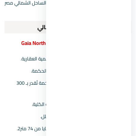
نتناول فيما هو قادم أهم وأشهر منتجعات الساحل الشمالي مصر
بشئ من الإيجاز.
افضل منتجعات في الساحل الشمالي
1.
منتجع جايا الساحل الشمالي Gaia North Coast
مطور المشروع:
شركة الأهلي صبور للتنمية العقارية.
موقع المشروع:
يأتي في منطقة رأس الحكمة.
مساحة المشروع:
يأتي على مساحة ضخمة تُقدر بـ 300
فدان.
نسبة المباني:
حوالي 20% من المساحة الكلية.
نوعية الوحدات:
شاليهات_دوبلكس_فلل.
مساحة الوحدات:
تبدأ مساحة وحدات جايا من 74 متر2.