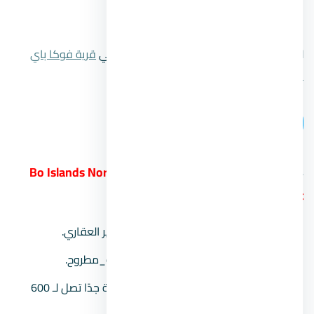
رقم المبيعات:
00201104894802.
للتعرف علي المزيد من المعلومات اضغط علي
قرية فوكا باي
الساحل الشمالي
.
اتصل بنا
14.
قرية بو ايلاند الساحل الشمالي Bo Islands North
Coast
المطور العقاري:
شركة مكسيم للتطوير العقاري.
موقع المشروع:
على طريق الاسكندرية_مطروح.
مساحة المشروع:
يشغل مساحة ضخمة جدًا تصل لـ 600
فدان.