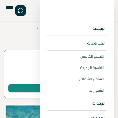
›
›
›
الصفحة الرئيسية
المقالات
استشارات عقارية
الرئيسية
أفضل منتجعات الساحل الشمالي
المشروعات
التجمع الخامس
معلومات المقال
القاهرة الجديدة
بواسطة
1 دقائق قراءة
الساحل الشمالي
شارك المقال عبر واتساب
الشيخ زايد
الوحدات
المطورون