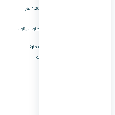
طول المشروع:
يتمتع بطول يصل إلى 1,200 متر.
عرض الشاطئ:
يُقدر بحوالي 800 متر.
وحدات المشروع:
شاليهات_فلل_توين هاوس_تاون
هاوس.
مساحة الوحدات:
تبدأ المساحات من 61 متر2.
أسعار الوحدات:
تبدأ من 8,000,000 جنيه.
مدة الأقساط:
تصل لـ 8 سنوات.
موعد التسليم:
استلام فوري.
رقم المبيعات:
00201104894802.
اتصل بنا