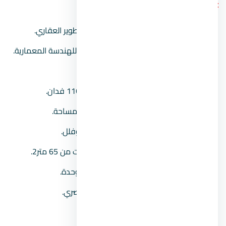
Coast
مطور المشروع:
شركة جميرا ايجيبت للتطوير العقاري.
الاستشاري الهندسي:
شركة الغنيمي للهندسة المعمارية.
موقع المشروع:
يقع في رأس الحكمة.
مساحة المشروع:
على مساحة تُقدر بـ 116 فدان.
نسبة المباني:
15% فقط من اجمالي المساحة.
نوعية الوحدات:
يحتوي على شاليهات وفلل.
مساحة الوحدات:
تبدأ مساحة الشاليهات من 65 متر2.
عدد الوحدات:
يشتمل على حوالي 726 وحدة.
الأسعــار:
تبدأ من
17,000,000
جنيه مصري.
مدة الأقساط:
تصل حتى 9 سنوات.