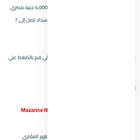
الأسعار:
تبدأ أسعار الشاليهات من 4,000,000 جنيه مصري.
أنظمة السداد:
باقات متنوعة وبأنظمة سداد تصل إلى 7
سنوات.
رقم المبيعات:
00201104894802.
لتتعرف علي افضل منتجع في الساحل الشمالي قم بالضغط علي
قرية زهرة الساحل الشمالي
.
اتصل بنا
5.
منتجع مزارين الساحل الشمالي Mazarine New
Alamein
الشركة المطورة:
شركة سيتي إيدج للتطوير العقاري.