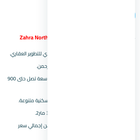
اتصل بنا
4.
قرية زهرة الساحل الشمالي Zahra North Coast
الشركة المطورة:
شركة معمار المرشدي للتطوير العقاري.
موقع المشروع:
بمنطقة سيدي عبد الرحمن.
مساحة المشروع:
يمتد على مساحة شاسعة تصل حتى 900
فدان.
نوعية الوحدات:
يشتمل على شاليهات سكنية متنوعة.
مساحة الوحدات:
تبدأ المساحات من 39 متر2.
وديعة الصيانة:
يتم دفعها بقيمة 8% من إجمالي سعر
الوحدة.