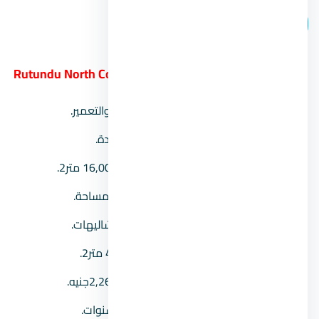
اتصل بنا
7.
قرية روتوندو الساحل الشمالي Rutundu North Coast
الشركة المالكة:
شركة بنيان للإسكان والتعمير.
موقع القرية:
في مدينة العلمين الجديدة.
مساحة المنتجع:
يمتد المشروع على 16,000 متر2.
نسبة المباني:
27% فقط من إجمالي المساحة.
نوعية الوحدات:
شقق_ استديوهات_شاليهات.
مساحة الوحدات:
تبدأ المساحات من 40 متر2.
الأسعار:
تبدأ أسعار الوحدات من 2,260,000جنيه.
مدة الأقساط:
مهلة التقسيط حتى 7 سنوات.