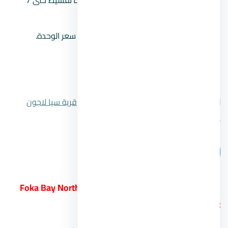
سنوات.
وديعة الصيانة:
بقيمة 10% من إجمالي سعر الوحدة.
موعد الاستلام:
تسليم فوري.
رقم المبيعات:
00201104894802.
للتعرف علي المزيد من التفاصيل اضغط علي
قرية سيا لاجون
الساحل الشمالي
.
اتصل بنا
13.
قرية فوكا باي الساحل الشمالي Foka Bay North
Coast