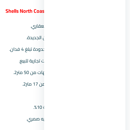
15.
قرية سي شيلز الساحل الشمالي Shells North Coast
المطور العقاري:
شركة بريمير للتطوير العقاري.
موقع المشروع:
يقع في مدينة العلمين الجديدة.
مساحة المشروع:
يمتد على مساحة محدودة تبلغ 4 فدان.
وحدات المشروع:
يضم شاليهات ومحلات تجارية للبيع.
مساحة الشاليهات:
تبدأ مساحة الشاليهات من 50 متر2.
مساحة التجاري:
تبدأ مساحة المحلات من 17 متر2.
نظام التشطيب:
تشطيب سوبر لوكس.
وديعة الصيانة:
مصاريف للصيانة بقيمة 10%.
أسعار الوحدات:
تبدأ من 5,325,000 جنيه صمري.