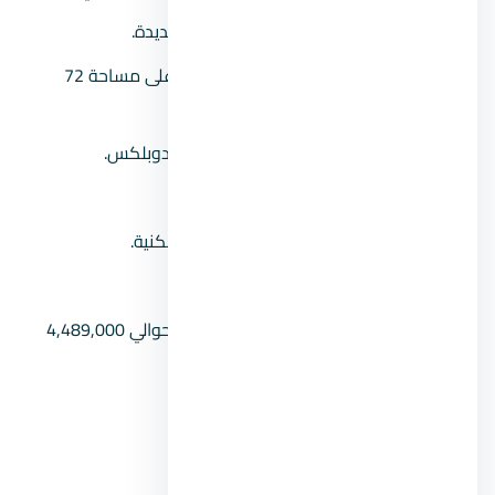
موقع المشروع:
في مدينة العلمين الجديدة.
مساحة المشروع:
يمتد مشروع مزارين على مساحة 72
فدان.
نوعية الوحدات:
يضم شاليهات وفلل ودوبلكس.
مساحة الوحدات:
تبدأ من 131 متر2.
عدد الوحدات:
يضم حوالي 296 وحدة سكنية.
نوعية التشطيب:
تشطيب كامل.
أسعار الوحدات:
يُقدر متوسط الأسعار بحوالي 4,489,000
جنيه.
مدة الأقساط:
تصل حتى 7 سنوات.
رقم المبيعات:
00201104894802.