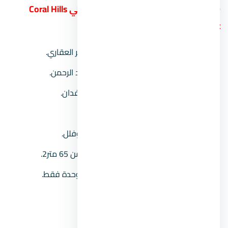
20.
منتجع كورال هيلز الساحل الشمالي
Coral Hills
North Coast
المطور العقاري:
شركة نيو ستار للتطوير العقاري.
موقع المشروع:
في منطقة سيدي عبد الرحمن.
مساحة المشروع:
يمتد على حوالي 72 فدان.
نسبة المباني:
15% فقط من المساحة.
نوعية الوحدات:
يحتوي على شاليهات وفلل.
مساحة الوحدات:
تبدأ مساحات القرية من 65 متر2.
عدد الوحدات:
يشتمل على حوالي 168 وحدة فقط.
تشطيب الوحدات:
تشطيب كامل.
الأسعـــار:
تبدأ من 2,630,000 جنيه.