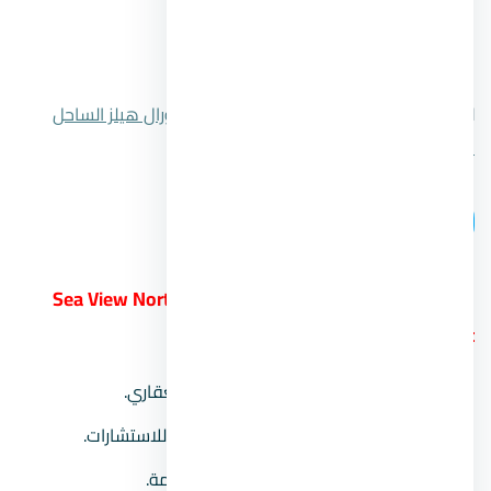
مدة الأقساط:
حتى 6 سنوات.
رقم المبيعات:
00201104894802.
للتعرف علي المزيد قم بالضغط علي
قرية كورال هيلز الساحل
الشمالي
.
اتصل بنا
21.
قرية سي فيو الساحل الشمالي Sea View North
Coast
المطور العقاري:
شركة جدار للتطوير العقاري.
استشاري المشروع:
المكتب الافريقي للاستشارات.
موقع المشروع:
في منطقة رأس الحكمة.