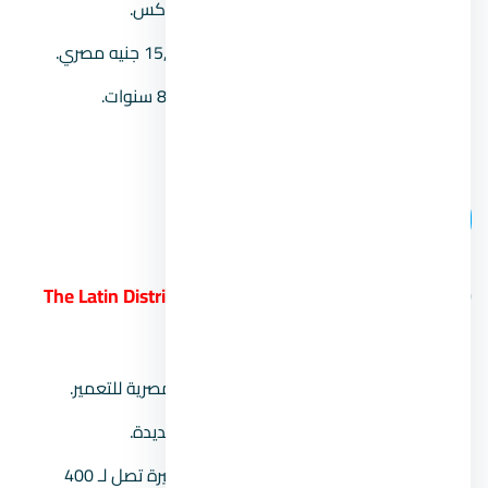
نظام التشطيب:
تشطيب كامل سوبر لوكس.
أسعار الوحدات:
تبدأ من سعر 15,000,000 جنيه مصري.
مدة الأقساط:
تصل مهلة السداد حتى 8 سنوات.
رقم المبيعات:
00201104894802.
اتصل بنا
10.
الحي اللاتيني الساحل الشمالي The Latin District
New Alamein
الشركة المطورة:
الشركة السعودية المصرية للتعمير.
موقع المشروع:
في مدينة العلمين الجديدة.
مساحة المشروع:
يمتد على مساحة كبيرة تصل لـ 400