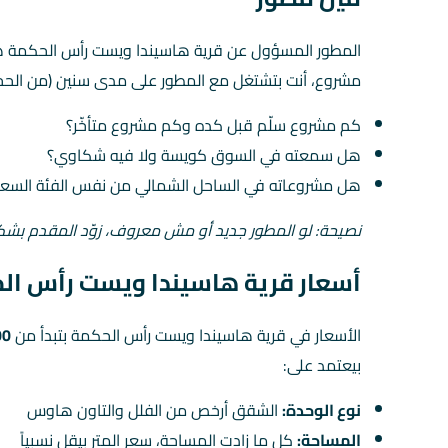
المطور المسؤول عن قرية هاسيندا ويست رأس الحكمة 
مشروع، أنت بتشتغل مع المطور على مدى سنين (من الحجز 
كم مشروع سلّم قبل كده وكم مشروع متأخّر؟
هل سمعته في السوق كويسة ولا فيه شكاوي؟
هل مشروعاته في الساحل الشمالي من نفس الفئة السعر
نصيحة: لو المطور جديد أو مش معروف، زوّد المقدم بش
أسعار قرية هاسيندا ويست رأس الح
الأسعار في قرية هاسيندا ويست رأس الحكمة بتبدأ من
000
بيعتمد على:
نوع الوحدة:
الشقق أرخص من الفلل والتاون هاوس
المساحة:
كل ما زادت المساحة، سعر المتر بيقل نسبياً