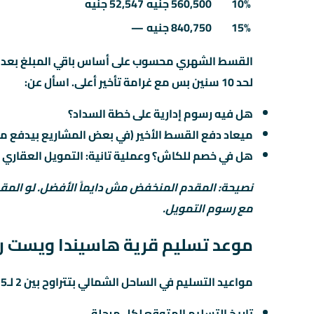
10%
560,500 جنيه
52,547 جنيه
15%
840,750 جنيه
—
لحد 10 سنين بس مع غرامة تأخير أعلى. اسأل عن:
هل فيه رسوم إدارية على خطة السداد؟
ميعاد دفع القسط الأخير (في بعض المشاريع بيدفع مع
هل في خصم للكاش؟ وعملية تانية: التمويل العقاري 
نصيحة: المقدم المنخفض مش دايماً الأفضل. لو المق
مع رسوم التمويل.
موعد تسليم قرية هاسيندا ويست 
مواعيد التسليم في الساحل الشمالي بتتراوح بين 2 لـ5 سنين من تاريخ الحجز. اسأل المستشار العقاري عن:
تاريخ التسليم المتوقع لكل مرحلة