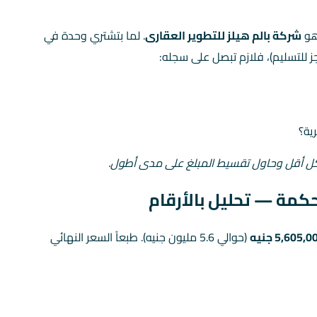
هو
شركة بالم هيلز للتطوير العقارى
. لما بتشتري وحدة في
للتسليم)، فلازم تبصل على سجله:
ية؟
كل أقل وحاول تقسيط المبلغ على مدى أطول.
كمة — تحليل بالأرقام
5,605, جنيه
(حوالي 5.6 مليون جنيه). طبعاً السعر النهائي