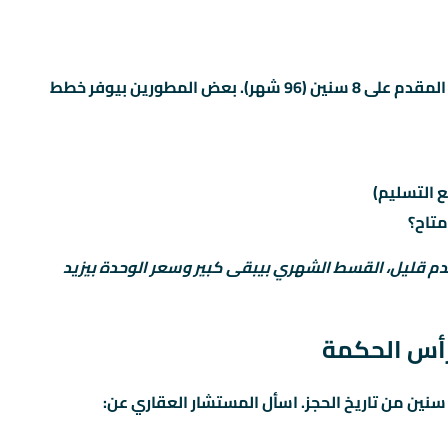
القسط الشهري محسوب على أساس باقي المبلغ بعد المقدم على 8 سنين (96 شهر). بعض المطورين بيوفر خطط
 التسليم)
متاح؟
دم قليل، القسط الشهري بيبقى كبير وسعر الوحدة بيزيد
رأس الحكمة