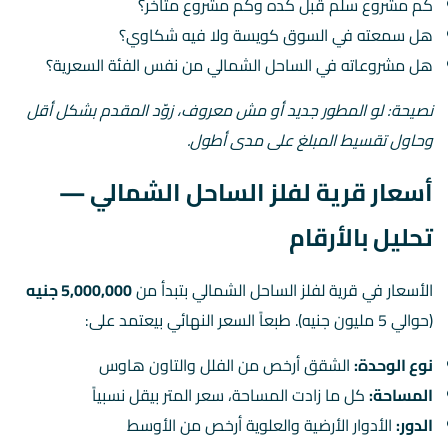
كم مشروع سلّم قبل كده وكم مشروع متأخّر؟
هل سمعته في السوق كويسة ولا فيه شكاوي؟
هل مشروعاته في الساحل الشمالي من نفس الفئة السعرية؟
نصيحة: لو المطور جديد أو مش معروف، زوّد المقدم بشكل أقل
وحاول تقسيط المبلغ على مدى أطول.
أسعار قرية لفلز الساحل الشمالي —
تحليل بالأرقام
الأسعار في قرية لفلز الساحل الشمالي بتبدأ من
5,000,000 جنيه
(حوالي 5 مليون جنيه). طبعاً السعر النهائي بيعتمد على:
نوع الوحدة:
الشقق أرخص من الفلل والتاون هاوس
المساحة:
كل ما زادت المساحة، سعر المتر بيقل نسبياً
الدور:
الأدوار الأرضية والعلوية أرخص من الأوسط