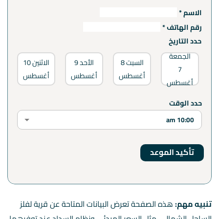
الاسم *
رقم الهاتف *
حدد التاريخ
الجمعة
السبت
8
الأحد
9
الاثنين
10
7
أغسطس
أغسطس
أغسطس
أغسطس
أ
حدد الوقت
تنبيه مهم:
هذه الصفحة تعرض البيانات المتاحة عن قرية لفلز
الساحل الشمالي، مثل السعر المبدئي ونظام السداد عند توفرهما.