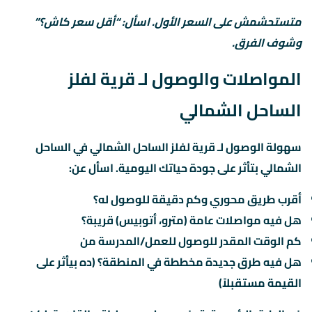
متستحشمش على السعر الأول. اسأل: “أقل سعر كاش؟”
وشوف الفرق.
المواصلات والوصول لـ قرية لفلز
الساحل الشمالي
سهولة الوصول لـ قرية لفلز الساحل الشمالي في الساحل
الشمالي بتأثر على جودة حياتك اليومية. اسأل عن:
أقرب طريق محوري وكم دقيقة للوصول له؟
هل فيه مواصلات عامة (مترو، أتوبيس) قريبة؟
كم الوقت المقدر للوصول للعمل/المدرسة من
هل فيه طرق جديدة مخططة في المنطقة؟ (ده بيأثر على
القيمة مستقبلاً)