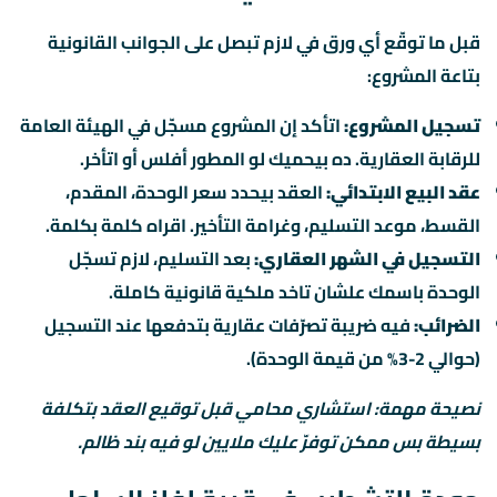
قبل ما توقّع أي ورق في لازم تبصل على الجوانب القانونية
بتاعة المشروع:
تسجيل المشروع:
اتأكد إن المشروع مسجّل في الهيئة العامة
للرقابة العقارية. ده بيحميك لو المطور أفلس أو اتأخر.
عقد البيع الابتدائي:
العقد بيحدد سعر الوحدة، المقدم،
القسط، موعد التسليم، وغرامة التأخير. اقراه كلمة بكلمة.
التسجيل في الشهر العقاري:
بعد التسليم، لازم تسجّل
الوحدة باسمك علشان تاخد ملكية قانونية كاملة.
الضرائب:
فيه ضريبة تصرّفات عقارية بتدفعها عند التسجيل
(حوالي 2-3% من قيمة الوحدة).
نصيحة مهمة: استشاري محامي قبل توقيع العقد بتكلفة
بسيطة بس ممكن توفرّ عليك ملايين لو فيه بند ظالم.