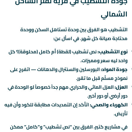
جودة التشطيب في قرية لفلز الساحل
الشمالي
التشطيب هو الفرق بين وحدة تستاهل السكن ووحدة
محتاجة صيانة كل شهر. في اسأل عن:
نوع التشطيب:
نص تشطيب (لقطة) أم كامل (محلوقة)؟ كل
واحد ليه سعر ومميزات.
جودة المواد:
البورسلين والسنترال والدهانات — اتفرج على
نموذج مسلّم قبل ما تقرر.
العزل:
العزل المائي والحراري مهم جداً خصوصاً لو الوحدة في
دور أرضي أو دور أخير.
الكهرباء والصحي:
اتأكد إن التمديدات مطابقة للكود وأن فيه
تأريض.
في مشاريع كتير، الفرق بين “نص تشطيب” و”كامل” ممكن