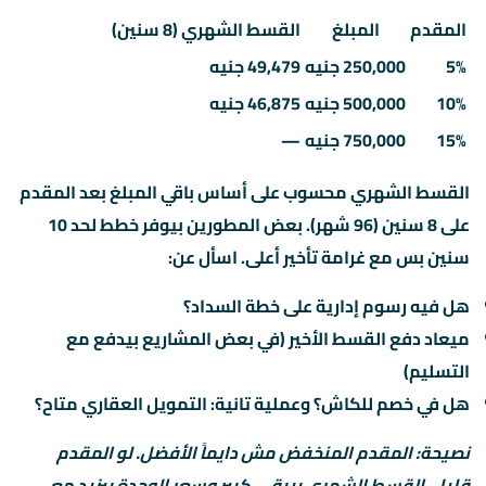
المقدم
المبلغ
القسط الشهري (8 سنين)
5%
250,000 جنيه
49,479 جنيه
10%
500,000 جنيه
46,875 جنيه
15%
750,000 جنيه
—
القسط الشهري محسوب على أساس باقي المبلغ بعد المقدم
على 8 سنين (96 شهر). بعض المطورين بيوفر خطط لحد 10
سنين بس مع غرامة تأخير أعلى. اسأل عن:
هل فيه رسوم إدارية على خطة السداد؟
ميعاد دفع القسط الأخير (في بعض المشاريع بيدفع مع
التسليم)
هل في خصم للكاش؟ وعملية تانية: التمويل العقاري متاح؟
نصيحة: المقدم المنخفض مش دايماً الأفضل. لو المقدم
قليل، القسط الشهري بيبقى كبير وسعر الوحدة بيزيد مع