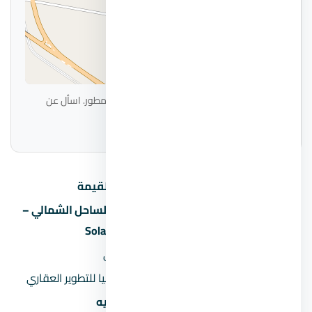
|
© OpenStreetMap
Leaflet
الموقع على الخريطة تقريبي ويحتاج تأكيد من المطور. اسأل عن
الموقع الدقيق عند الحجز.
البند
القيمة
قرية سولاري الساحل الشمالي –
اسم المشروع
Solare North Coast
المنطقة
الساحل الشمالي
المطور العقاري
شركة مصر ايطاليا للتطوير العقاري
السعر يبدأ من
10,000,000 جنيه