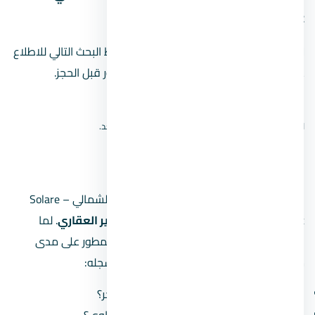
Solare North Coast
لا نعرض دبوسًا تقريبيًا للمشروع. استخدم رابط البحث التالي للاطلاع
على نتائج الخريطة، ثم أكّد الموقع من المطور قبل الحجز.
افتح بحث الموقع على Google Maps
لا نعرض دبوسًا تقريبيًا؛ الموقع الدقيق لم يُتحقق منه بعد.
مين مطوّر
المطور المسؤول عن قرية سولاري الساحل الشمالي – Solare
North Coast هو
شركة مصر ايطاليا للتطوير العقاري
. لما
بتشتري وحدة في مشروع، أنت بتشتغل مع المطور على مدى
سنين (من الحجز للتسليم)، فلازم تبصل على سجله:
كم مشروع سلّم قبل كده وكم مشروع متأخّر؟