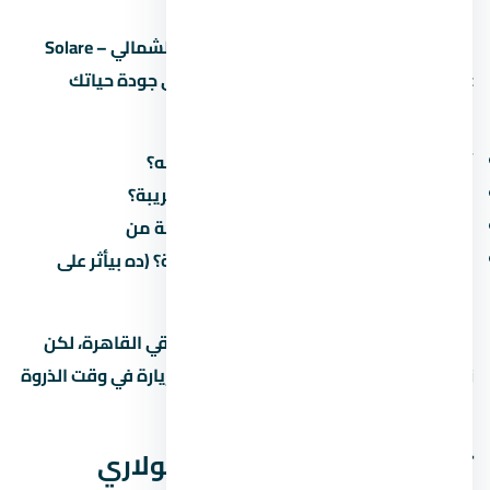
سهولة الوصول لـ قرية سولاري الساحل الشمالي – Solare
North Coast في الساحل الشمالي بتأثر على جودة حياتك
اليومية. اسأل عن:
أقرب طريق محوري وكم دقيقة للوصول له؟
هل فيه مواصلات عامة (مترو، أتوبيس) قريبة؟
كم الوقت المقدر للوصول للعمل/المدرسة من
هل فيه طرق جديدة مخططة في المنطقة؟ (ده بيأثر على
القيمة مستقبلاً)
في الطرق الرئيسية بتوفر وصول سريع لباقي القاهرة، لكن
زحمة المرور بتختلف حسب الساعة. جرّب الزيارة في وقت الذروة
قبل ما تقرر.
تفاصيل إضافية عن قرية سولاري