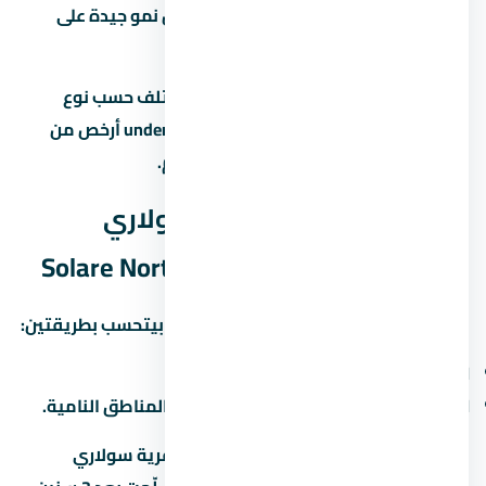
على استثمار، الساحل الشمالي بتوفر فرص نمو جيدة على
المدى المتوسط.
متوسط الأسعار في الساحل الشمالي بيختلف حسب نوع
المشروع والمطور. الوحدات under construction أرخص من
الجاهزة، لكن فيها مخاطرة موعد التسليم.
العائد المتوقع من قرية سولاري
الساحل الشمالي – Solare North Coast
العائد على الاستثمار في الساحل الشمالي بيتحسب بطريقتين:
الإيجار:
6% لـ8% سنوياً من قيمة الوحدة.
الزيادة الرأسمالية:
10% لـ15% سنوياً في المناطق النامية.
لو اشتريت وحدة under construction في قرية سولاري