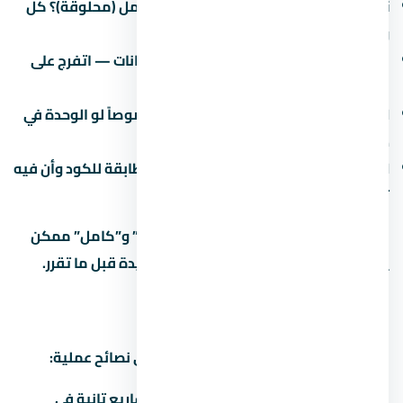
نوع التشطيب:
نص تشطيب (لقطة) أم كامل (محلوقة)؟ كل
واحد ليه سعر ومميزات.
جودة المواد:
البورسلين والسنترال والدهانات — اتفرج على
نموذج مسلّم قبل ما تقرر.
العزل:
العزل المائي والحراري مهم جداً خصوصاً لو الوحدة في
دور أرضي أو دور أخير.
الكهرباء والصحي:
اتأكد إن التمديدات مطابقة للكود وأن فيه
تأريض.
في مشاريع كتير، الفرق بين “نص تشطيب” و”كامل” ممكن
يوصل 500-1500 جنيه للمتر. احسبها كمبيدة قبل ما تقرر.
إزاي تفاوض على سعر
التفاوض على عقار مش حرام، ده حقك. دي نصائح عملية:
اعرف السعر الحقيقي:
قارن بـ 3 مشاريع تانية في