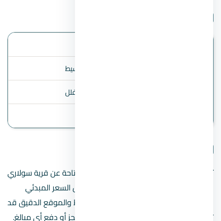
بيانات المشروع
الموقع
الساحل الشمالي
أنظمة السداد
المقدم 5% ، 8 سنوات تقسيط
أنواع الوحدات
شاليهات / توين هاوس / فلل
آخر تحديث
2 August 2026
تفاصيل المشروع
تنبيه مهم:
هذه الصفحة تعرض البيانات المتاحة عن قرية سولاري
الساحل الشمالي – Solare North Coast، مثل السعر المبدئي
ونظام السداد عند توفرهما. الأسعار والخطط والموقع الدقيق قد
تتغير؛ راجع المطور أو فريق المبيعات قبل الحجز أو دفع أي مبالغ.