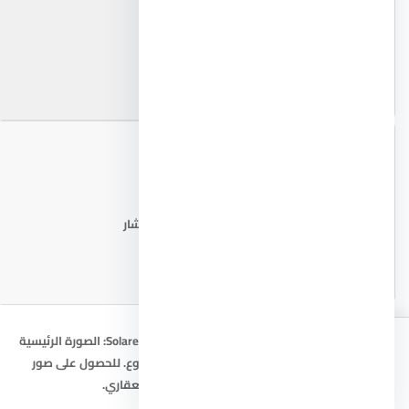
📍 خريطة الموقع
📐 مخطط المشروع
اطلب المخطط من المستشار
صور قرية سولاري الساحل الشمالي – Solare North Coast: الصورة الرئيسية
للمشروع، خريطة الموقع التقريبية، ومخطط المشروع. للحصول على صور
اطلب
اتصال
واتساب
الأسعار
تفصيلية ومخططات حديثة، تواصل مع المستشار العقاري.