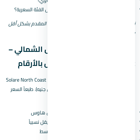
هل سمعته في السوق كويسة ولا فيه شكاوي؟
هل مشروعاته في الساحل الشمالي من نفس الفئة السعرية؟
نصيحة: لو المطور جديد أو مش معروف، زوّد المقدم بشكل أقل
وحاول تقسيط المبلغ على مدى أطول.
أسعار قرية سولاري الساحل الشمالي –
Solare North Coast — تحليل بالأرقام
الأسعار في قرية سولاري الساحل الشمالي – Solare North Coast
بتبدأ من
10,000,000 جنيه
(حوالي 10 مليون جنيه). طبعاً السعر
النهائي بيعتمد على:
نوع الوحدة:
الشقق أرخص من الفلل والتاون هاوس
المساحة:
كل ما زادت المساحة، سعر المتر بيقل نسبياً
الدور:
الأدوار الأرضية والعلوية أرخص من الأوسط