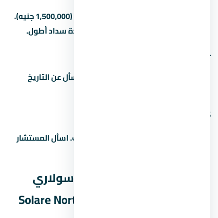
المقدم بيبدأ من 5% (500,000 جنيه) لـ15% (1,500,000 جنيه).
بعض المطورين بيقبلوا مقدم أقل مع مدة سداد أطول.
4. ما هو موعد تسليم المشروع
مواعيد التسليم بتختلف حسب المرحلة. اسأل عن التاريخ
الدقيق للوحدة اللي مهتم بيها.
5. هل التمويل العقاري متاح في
غالباً آه، بس ده بيعتمد على المطور والبنك. اسأل المستشار
عن البنوك المتاحة وشروط التمويل.
المصاريف الخفية في قرية سولاري
الساحل الشمالي – Solare North Coast