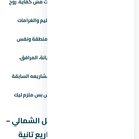
زور الموقع بنفسك:
الصور والإعلانات مش كفاية. روح
شوف الموقع والمجاورة بنفسك.
اقرأ العقد كامل:
خصوصاً بنود التسليم والغرامات
والرسوم الخفية.
قارن بـ 3 مشاريع تانية:
في نفس المنطقة ونفس
الفئة السعرية.
اسأل عن المصاريف الإضافية:
الصيانة، المرافق،
التشطيب، رسوم التحصيل.
تحقق من سجل المطور:
ابحث عن مشاريعه السابقة
واسأل الملاك القدامى.
لازم تشوف عقد ملزم للطرفين:
مش بس ملزم ليك
بالدفع، ملزم للمطور بالتسليم.
مقارنة قرية سولاري الساحل الشمالي –
Solare North Coast مع مشاريع تانية