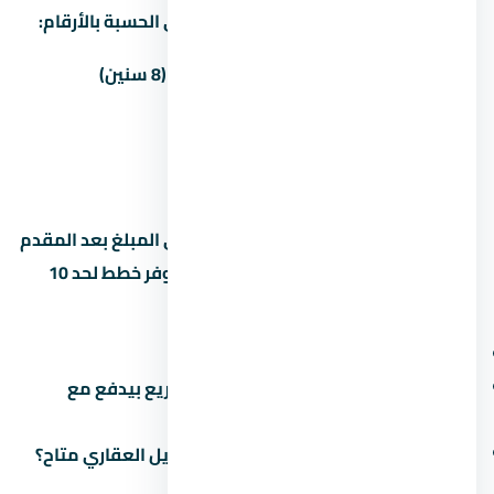
غالباً المطور بيوفّر أكتر من خطة سداد. دي الحسبة بالأرقام:
المقدم
المبلغ
القسط الشهري (8 سنين)
5%
500,000 جنيه
98,958 جنيه
10%
1,000,000 جنيه
93,750 جنيه
15%
1,500,000 جنيه
—
القسط الشهري محسوب على أساس باقي المبلغ بعد المقدم
على 8 سنين (96 شهر). بعض المطورين بيوفر خطط لحد 10
سنين بس مع غرامة تأخير أعلى. اسأل عن:
هل فيه رسوم إدارية على خطة السداد؟
ميعاد دفع القسط الأخير (في بعض المشاريع بيدفع مع
التسليم)
هل في خصم للكاش؟ وعملية تانية: التمويل العقاري متاح؟