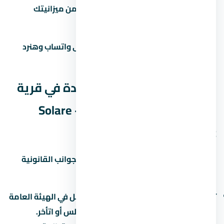
احسب القسط الشهري وتأكد إنه ضمن ميزانيتك
زور الموقع بنفسك قبل الحجز
محتاج مساعدة في اتخاذ القرار؟ راسلنا على واتساب وهنرد
عليك بكل التفاصيل اللي محتاجها.
الجوانب القانونية لشراء وحدة في قرية
سولاري الساحل الشمالي – Solare
North Coast
قبل ما توقّع أي ورق في لازم تبصل على الجوانب القانونية
بتاعة المشروع:
تسجيل المشروع:
اتأكد إن المشروع مسجّل في الهيئة العامة
للرقابة العقارية. ده بيحميك لو المطور أفلس أو اتأخر.