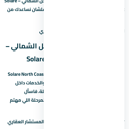
لو عندك أي سؤال عن قرية سولاري الساحل الشمالي – Solare
North Coast أو مشاريع تانية في احنا هنا علشان نساعدك من
غير التزام.
المطور:
شركة مصر ايطاليا للتطوير العقاري
مخطط قرية سولاري الساحل الشمالي –
Solare North Coast (Master Plan)
مخطط قرية سولاري الساحل الشمالي – Solare North Coast
بيبين توزيع الوحدات والمساحات الخضراء والخدمات داخل
المشروع. المخطط ده بيختلف حسب المرحلة، فاسأل
المستشار العقاري عن المخطط المحدّث للمرحلة اللي مهتم
بيها.
📋
اطلب مخطط المشروع التفصيلي
من المستشار العقاري