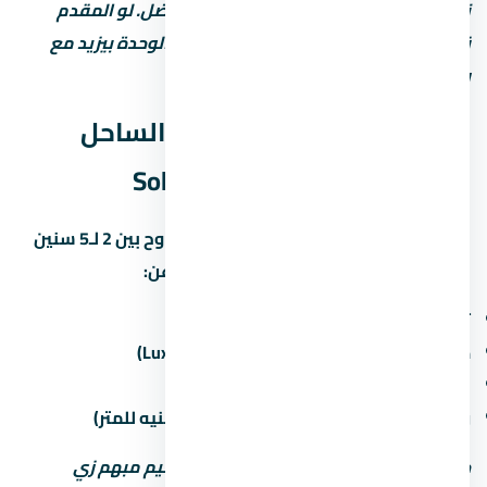
نصيحة: المقدم المنخفض مش دايماً الأفضل. لو المقدم
قليل، القسط الشهري بيبقى كبير وسعر الوحدة بيزيد مع
رسوم التمويل.
موعد تسليم قرية سولاري الساحل
الشمالي – Solare North Coast
مواعيد التسليم في الساحل الشمالي بتتراوح بين 2 لـ5 سنين
من تاريخ الحجز. اسأل المستشار العقاري عن:
تاريخ التسليم المتوقع لكل مرحلة
حالة التشطيب (نص تشطيب / كامل / Luxury)
غرامة التأخير لو المطور اتأخر في التسليم
رسوم الصيانة السنوية (غالباً من 30 لـ60 جنيه للمتر)
خد بالك: بعض المطورين بيكتب موعد تسليم مبهم زي