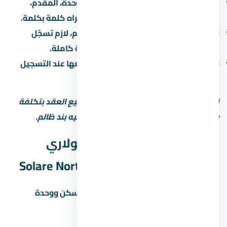
عقد البيع الابتدائي:
العقد بيحدد سعر الوحدة، المقدم،
القسط، موعد التسليم، وغرامة التأخير. اقراه كلمة بكلمة.
التسجيل في الشهر العقاري:
بعد التسليم، لازم تسجّل
الوحدة باسمك علشان تاخد ملكية قانونية كاملة.
الضرائب:
فيه ضريبة تصرّفات عقارية بتدفعها عند التسجيل
(حوالي 2-3% من قيمة الوحدة).
نصيحة مهمة: استشاري محامي قبل توقيع العقد بتكلفة
بسيطة بس ممكن توفرّ عليك ملايين لو فيه بند ظالم.
جودة التشطيب في قرية سولاري
الساحل الشمالي – Solare North Coast
التشطيب هو الفرق بين وحدة تستاهل السكن ووحدة
محتاجة صيانة كل شهر. في اسأل عن: