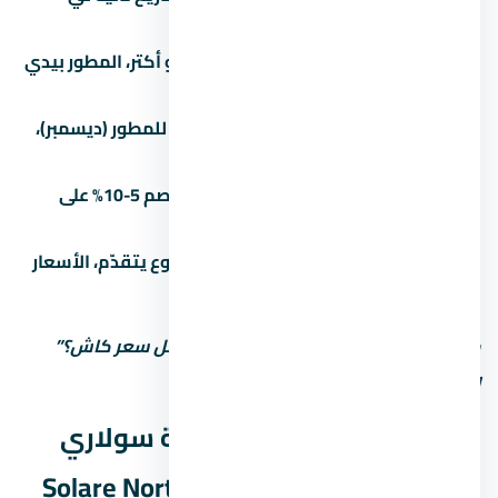
الساحل الشمالي قبل ما تتفاوض.
الكتلة بتفرق:
لو بتشتري وحدتين أو أكتر، المطور بيدي
خصم 3-5%.
الوقت بيفرق:
في آخر السنة المالية للمطور (ديسمبر)،
الخصومات بتبقى أكبر.
الكاش أحسن:
الدفع كاش بيديك خصم 5-10% على
الأقل مقارنة بالتقسيط.
المرحلة الأولى أرخص:
كل ما المشروع يتقدّم، الأسعار
بتزيد. الحجز المبكر أحسن.
متستحشمش على السعر الأول. اسأل: “أقل سعر كاش؟”
وشوف الفرق.
المواصلات والوصول لـ قرية سولاري
الساحل الشمالي – Solare North Coast