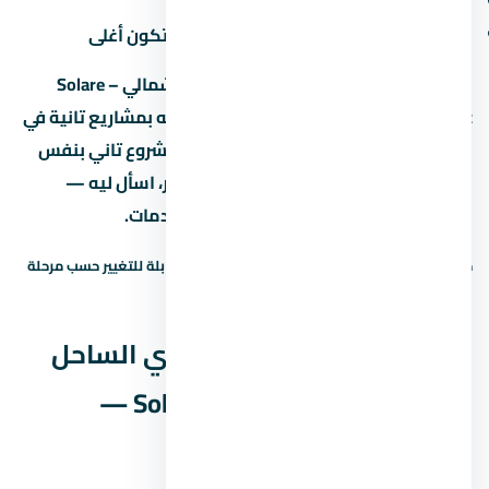
المنظر:
الوحدات اللي بتطل على حديقة أو نافورة بتكون أغلى
لو سعر المتر في قرية سولاري الساحل الشمالي – Solare
North Coast بيوصل جنيه، يبقى لازم تقارنه بمشاريع تانية في
الساحل الشمالي بنفس السعر. لو لقيت مشروع تاني بنفس
المساحة وسعر متر أقل بنسبة 10% أو أكتر، اسأل ليه —
ممكن يكون في فرق في التشطيب أو الخدمات.
حالة السعر: سعر إرشادي — يحتاج تأكيد. الأسعار قابلة للتغيير حسب مرحلة
البيع والتوفر.
نظم السداد في قرية سولاري الساحل
الشمالي – Solare North Coast —
المقدم والقسط