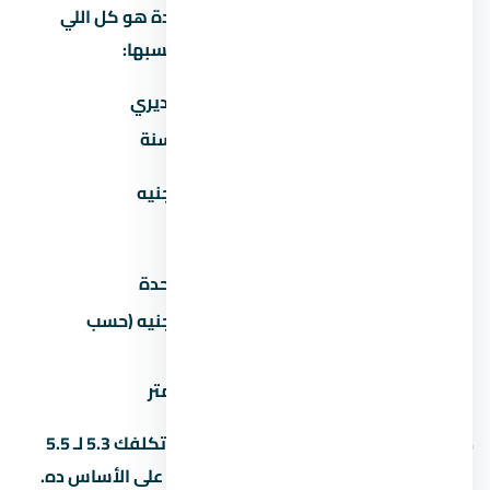
كتير من المشترين بيفتكروا إن سعر الوحدة هو كل اللي
هيدفعوه. بس فيه مصاريف تانية لازم تحسبها:
المصروف
تقديري
صيانة سنوية
30-60 جنيه/متر/سنة
تكيف مركزي
50,000-100,000 جنيه
(اختياري)
عداد كهرباء/مياه
2,000-5,000 جنيه
رسوم تحصيل/إدارية
1-2% من سعر الوحدة
50,000-200,000 جنيه (حسب
جراج/موقف سيارة
المنطقة)
تشطيب إضافي
500-1,500 جنيه/متر
ده معناه إن وحدة بـ 5 مليون جنيه ممكن تكلفك 5.3 لـ 5.5
مليون مع كل المصاريف. احسب الميزانية على الأساس ده.