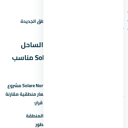
الزحمة المرورية في ساعات الذروة
صعوبة المواصلات العامة في بعض المناطق الجديدة
تأخر المرافق في المراحل الجديدة
الخلاصة: هل قرية سولاري الساحل
الشمالي – Solare North Coast مناسب
ليك؟
قرية سولاري الساحل الشمالي – Solare North Coast مشروع
يستاهل التفكير لو المطور معروف والأسعار منطقية مقارنة
بالسوق في الساحل الشمالي. قبل ما تاخد قرار:
قارن السعر بمشاريع تانية في نفس المنطقة
تأكد من موعد التسليم وسمعة المطور