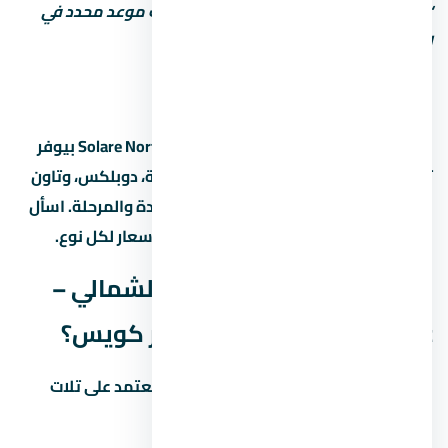
“2027” من غير تحديد الربع أو الشهر. اطلب موعد محدد في
العقد.
أنواع الوحدات والمساحات
قرية سولاري الساحل الشمالي – Solare North Coast بيوفر
تشكيلة من الوحدات: شقق بغرف مختلفة، دوبلكس، وتاون
هاوس. المساحات بتختلف حسب نوع الوحدة والمرحلة. اسأل
المستشار عن المساحات المتاحة حالياً والأسعار لكل نوع.
هل قرية سولاري الساحل الشمالي –
Solare North Coast استثمار كويس؟
الاستثمار العقاري في الساحل الشمالي بيعتمد على تلات
عوامل رئيسية: