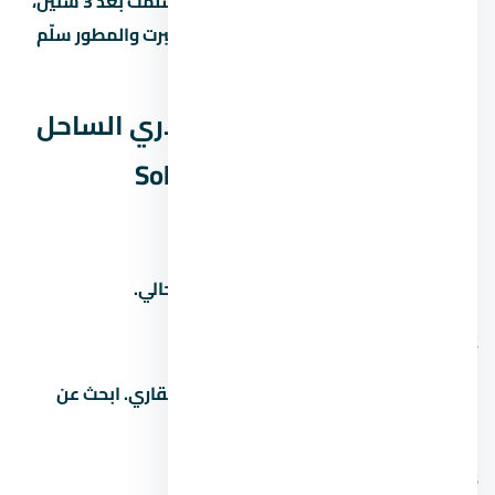
الساحل الشمالي – Solare North Coast وسلّمت بعد 3 سنين،
ممكن تبيعها بربح 20% لـ30% لو المنطة كبرت والمطور سلّم
في الوقت.
أسئلة شائعة عن قرية سولاري الساحل
الشمالي – Solare North Coast
1. كم سعر المتر في
اسأل المستشار العقاري عن سعر المتر الحالي.
2. من هو مطور مشروع
المطور هو شركة مصر ايطاليا للتطوير العقاري. ابحث عن
سجله ومشاريعه السابقة قبل الشراء.
3. كم المقدم في