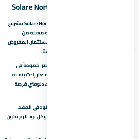
الساحل الشمالي – Solare North Coast
قرية سولاري الساحل الشمالي – Solare North Coast مشروع
عقاري في الساحل الشمالي بيستهدف فئة معينة من
المشترين. لو بتدوّر على وحدة للسكن أو الاستثمار، المفروض
تفهم سوق المنطقة كويس قبل أي خطوة.
السوق العقاري في مصر بيشهد نمو مستمر، خصوصاً في
المناطق الجديدة زي الساحل الشمالي. الأسعار زادت بنسبة
15% لـ25% في آخر سنتين، وده بيخلي الشراء دلوقتي فرصة
كويسة لو الميزانية تسمح.
قبل ما تحجز في تأكد من إنك فاهم كل البنود في العقد.
العقد هو الحماية الوحيدة ليك كمشتري، وكل بود لازم يكون
واضح ومحدد.