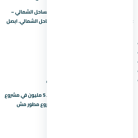
علشان تاخد قرار صح، قارن قرية سولاري الساحل الشمالي –
Solare North Coast بمشاريع تانية في الساحل الشمالي. ابصل
على:
سعر المتر (مش بس السعر الإجمالي)
المقدم ونسبة القسط الشهري
موعد التسليم وسمعة المطور
المساحة الخضراء ونسبة البناء
قرب المشروع من الطرق والمحاور الجديدة
متخليش قرارك على السعر لوحده. وحدة بـ 5 مليون في مشروع
محترم أحسن من وحدة بـ 4 مليون في مشروع مطور مش
معروف.
أخطاء شائعة لازم تتجنبها