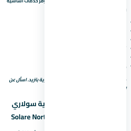
المشاريع الحديثة في الساحل الشمالي بتوفر خدمات أساسية
ومميزة. اسأل عن:
مناطق خضراء ومساحات مفتوحة
ملاعب أطفال ومناطق رياضية
محلات تجارية وصيدلية وسوبر ماركت
أمن وحراسة 24 ساعة وكاميرات مراقبة
مواقف سيارات (مغطاة أو مفتوحة)
خدمات صيانة ونجافة
كل ما زادت الخدمات، رسوم الصيانة السنوية بتزيد. اسأل عن
التكلفة الإجمالية مش بس سعر الشراء.
نصائح قبل ما تشتري في قرية سولاري
الساحل الشمالي – Solare North Coast