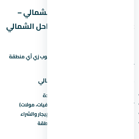
ليه قرية سولاري الساحل الشمالي –
Solare North Coast في الساحل الشمالي
بالذات؟
الساحل الشمالي منطقة ليها مميزات وعيوب زي أي منطقة
تانية في مصر. خليني أقولك يعني إيه:
مميزات الاستثمار في الساحل الشمالي
القرب من الطرق الرئيسية والمحاور الجديدة
توفر الخدمات الأساسية (مدارس، مستشفيات، مولات)
نمو سكاني مستمر يزيد من الطلب على الإيجار والشراء
مشاريع مطورين كبار بتزيد من قيمة المنطقة
عيوب محتملة