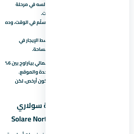
نمو المنطقة:
هل الساحل الشمالي لسه في مرحلة
تطور؟ لو آه، الأسعار هتزيد مع الوقت.
سمعة المطور:
المطور المعروف بيسلّم في الوقت، وده
بيحافظ على قيمة الوحدة.
الإيجار:
لو ناوي تأجّر، اسأل عن متوسط الإيجار في
الساحل الشمالي للوحدات بنفس المساحة.
العائد المتوقع على الإيجار في الساحل الشمالي بيتراوح بين 6%
لـ8% سنوياً، لكن ده بيختلف حسب نوع الوحدة والموقع.
الاستثمار في عقار under construction بيكون أرخص، لكن
مخاطرة التأخير أعلى.
الخدمات والمرافق في قرية سولاري
الساحل الشمالي – Solare North Coast