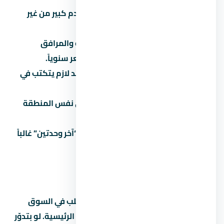
تشتري على المسؤولية:
توقع مقدم كبير من غير
قراءة العقد بالتفصيل.
تتجاهل المصاريف الخفية:
الصيانة والمرافق
والتحصيل بيوصلوا 5% لـ8% من السعر سنوياً.
تثق في المواعيد الشفهية:
كل وعد لازم يتكتب في
العقد.
ما تقارنش:
كل مشروع ليه بديل في نفس المنطقة
والفئة.
تاخد قرار متسرع تحت ضغط البيع:
“آخر وحدتين” غالباً
تكتيك بيع مش حقيقة.
عن الساحل الشمالي
الساحل الشمالي من المناطق اللي ليها طلب في السوق
المصري بسبب قربها من الخدمات والطرق الرئيسية. لو بتدوّر