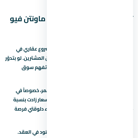
قبل ما تقرر.
تفاصيل إضافية عن كمبوند ماونتن فيو
2 التجمع الخامس
كمبوند ماونتن فيو 2 التجمع الخامس مشروع عقاري في
التجمع الخامس بيستهدف فئة معينة من المشترين. لو بتدوّر
على وحدة للسكن أو الاستثمار، المفروض تفهم سوق
المنطقة كويس قبل أي خطوة.
السوق العقاري في مصر بيشهد نمو مستمر، خصوصاً في
المناطق الجديدة زي التجمع الخامس. الأسعار زادت بنسبة
15% لـ25% في آخر سنتين، وده بيخلي الشراء دلوقتي فرصة
كويسة لو الميزانية تسمح.
قبل ما تحجز في تأكد من إنك فاهم كل البنود في العقد.