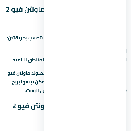
العائد المتوقع من كمبوند ماونتن فيو 2
التجمع الخامس
العائد على الاستثمار في التجمع الخامس بيتحسب بطريقتين:
الإيجار:
6% لـ8% سنوياً من قيمة الوحدة.
الزيادة الرأسمالية:
10% لـ15% سنوياً في المناطق النامية.
لو اشتريت وحدة under construction في كمبوند ماونتن فيو
2 التجمع الخامس وسلّمت بعد 3 سنين، ممكن تبيعها بربح
20% لـ30% لو المنطة كبرت والمطور سلّم في الوقت.
أسئلة شائعة عن كمبوند ماونتن فيو 2
التجمع الخامس