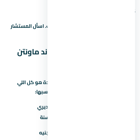
5. هل التمويل العقاري متاح في
غالباً آه، بس ده بيعتمد على المطور والبنك. اسأل المستشار
عن البنوك المتاحة وشروط التمويل.
المصاريف الخفية في كمبوند ماونتن
فيو 2 التجمع الخامس
كتير من المشترين بيفتكروا إن سعر الوحدة هو كل اللي
هيدفعوه. بس فيه مصاريف تانية لازم تحسبها:
المصروف
تقديري
صيانة سنوية
30-60 جنيه/متر/سنة
تكيف مركزي
50,000-100,000 جنيه
(اختياري)