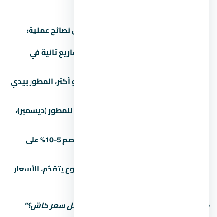
إزاي تفاوض على سعر
التفاوض على عقار مش حرام، ده حقك. دي نصائح عملية:
اعرف السعر الحقيقي:
قارن بـ 3 مشاريع تانية في
التجمع الخامس قبل ما تتفاوض.
الكتلة بتفرق:
لو بتشتري وحدتين أو أكتر، المطور بيدي
خصم 3-5%.
الوقت بيفرق:
في آخر السنة المالية للمطور (ديسمبر)،
الخصومات بتبقى أكبر.
الكاش أحسن:
الدفع كاش بيديك خصم 5-10% على
الأقل مقارنة بالتقسيط.
المرحلة الأولى أرخص:
كل ما المشروع يتقدّم، الأسعار
بتزيد. الحجز المبكر أحسن.
متستحشمش على السعر الأول. اسأل: “أقل سعر كاش؟”