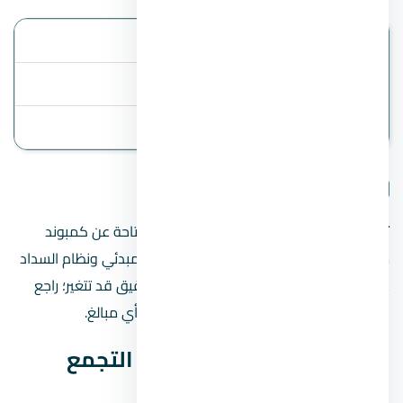
الموقع
التجمع الخامس
أنظمة السداد
المقدم 10%
آخر تحديث
2 August 2026
تفاصيل المشروع
تنبيه مهم:
هذه الصفحة تعرض البيانات المتاحة عن كمبوند
ماونتن فيو 2 التجمع الخامس، مثل السعر المبدئي ونظام السداد
عند توفرهما. الأسعار والخطط والموقع الدقيق قد تتغير؛ راجع
المطور أو فريق المبيعات قبل الحجز أو دفع أي مبالغ.
بيانات كمبوند ماونتن فيو 2 التجمع
الخامس السريعة