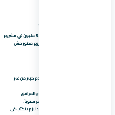
المقدم ونسبة القسط الشهري
موعد التسليم وسمعة المطور
المساحة الخضراء ونسبة البناء
قرب المشروع من الطرق والمحاور الجديدة
متخليش قرارك على السعر لوحده. وحدة بـ 5 مليون في مشروع
محترم أحسن من وحدة بـ 4 مليون في مشروع مطور مش
معروف.
أخطاء شائعة لازم تتجنبها
تشتري على المسؤولية:
توقع مقدم كبير من غير
قراءة العقد بالتفصيل.
تتجاهل المصاريف الخفية:
الصيانة والمرافق
والتحصيل بيوصلوا 5% لـ8% من السعر سنوياً.
تثق في المواعيد الشفهية:
كل وعد لازم يتكتب في