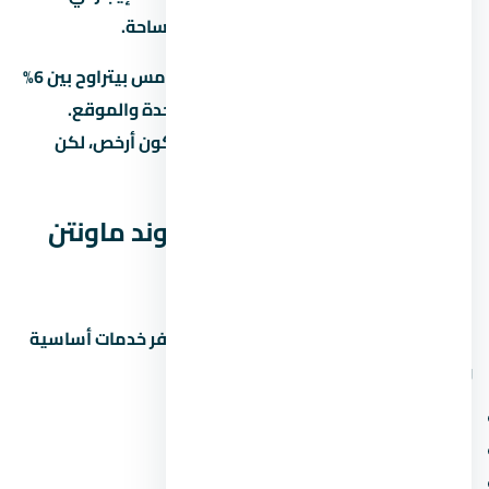
التجمع الخامس للوحدات بنفس المساحة.
العائد المتوقع على الإيجار في التجمع الخامس بيتراوح بين 6%
لـ8% سنوياً، لكن ده بيختلف حسب نوع الوحدة والموقع.
الاستثمار في عقار under construction بيكون أرخص، لكن
مخاطرة التأخير أعلى.
الخدمات والمرافق في كمبوند ماونتن
فيو 2 التجمع الخامس
المشاريع الحديثة في التجمع الخامس بتوفر خدمات أساسية
ومميزة. اسأل عن:
مناطق خضراء ومساحات مفتوحة
ملاعب أطفال ومناطق رياضية
محلات تجارية وصيدلية وسوبر ماركت