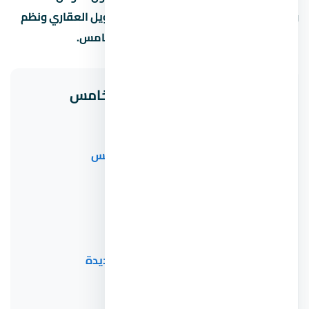
ودوبلكس. كما نوفر استشارات حول التمويل العقاري ونظم
السداد المناسبة لميزانيتك في التجمع الخامس.
مشاريع ذات صلة في التجمع الخامس
مول ذا هوفت القاهرة الجديدة
كمبوند جاليريا مون فالي التجمع الخامس
The Lake View Residence
97 Hills
كمبوند تاج سلطان القاهرة الجديدة
Midtown East Phase Two القاهرة الجديدة
مول وان بلازا التجمع الخامس