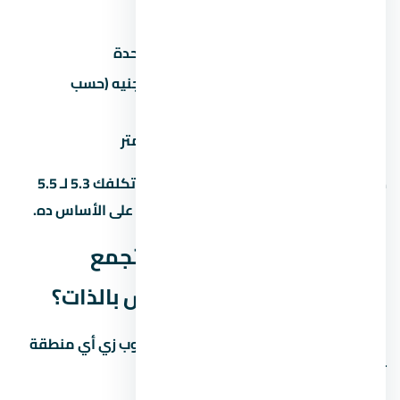
عداد كهرباء/مياه
2,000-5,000 جنيه
رسوم تحصيل/إدارية
1-2% من سعر الوحدة
50,000-200,000 جنيه (حسب
جراج/موقف سيارة
المنطقة)
تشطيب إضافي
500-1,500 جنيه/متر
ده معناه إن وحدة بـ 5 مليون جنيه ممكن تكلفك 5.3 لـ 5.5
مليون مع كل المصاريف. احسب الميزانية على الأساس ده.
ليه كمبوند ماونتن فيو 2 التجمع
الخامس في التجمع الخامس بالذات؟
التجمع الخامس منطقة ليها مميزات وعيوب زي أي منطقة
تانية في مصر. خليني أقولك يعني إيه: