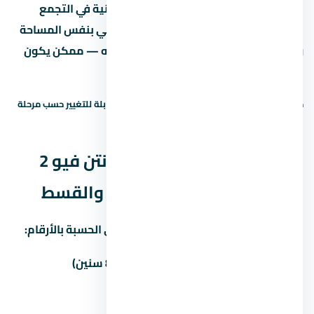
بيوصل جنيه، يبقى لازم تقارنه بمشاريع تانية في التجمع
الخامس بنفس السعر. لو لقيت مشروع تاني بنفس المساحة
وسعر متر أقل بنسبة 10% أو أكتر، اسأل ليه — ممكن يكون
في فرق في التشطيب أو الخدمات.
حالة السعر: سعر إرشادي — يحتاج تأكيد. الأسعار قابلة للتغيير حسب مرحلة
البيع والتوفر.
نظم السداد في كمبوند ماونتن فيو 2
التجمع الخامس — المقدم والقسط
غالباً المطور بيوفّر أكتر من خطة سداد. دي الحسبة بالأرقام:
المقدم
المبلغ
القسط الشهري (8 سنين)
5%
248,500 جنيه
49,182 جنيه
10%
497,000 جنيه
46,594 جنيه