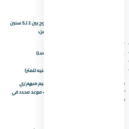
التجمع الخامس
مواعيد التسليم في التجمع الخامس بتتراوح بين 2 لـ5 سنين
من تاريخ الحجز. اسأل المستشار العقاري عن:
تاريخ التسليم المتوقع لكل مرحلة
حالة التشطيب (نص تشطيب / كامل / Luxury)
غرامة التأخير لو المطور اتأخر في التسليم
رسوم الصيانة السنوية (غالباً من 30 لـ60 جنيه للمتر)
خد بالك: بعض المطورين بيكتب موعد تسليم مبهم زي
“2027” من غير تحديد الربع أو الشهر. اطلب موعد محدد في
العقد.
أنواع الوحدات والمساحات