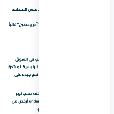
العقد.
ما تقارنش:
كل مشروع ليه بديل في نفس المنطقة
والفئة.
تاخد قرار متسرع تحت ضغط البيع:
“آخر وحدتين” غالباً
تكتيك بيع مش حقيقة.
عن التجمع الخامس
التجمع الخامس من المناطق اللي ليها طلب في السوق
المصري بسبب قربها من الخدمات والطرق الرئيسية. لو بتدوّر
على استثمار، التجمع الخامس بتوفر فرص نمو جيدة على
المدى المتوسط.
متوسط الأسعار في التجمع الخامس بيختلف حسب نوع
المشروع والمطور. الوحدات under construction أرخص من
الجاهزة، لكن فيها مخاطرة موعد التسليم.