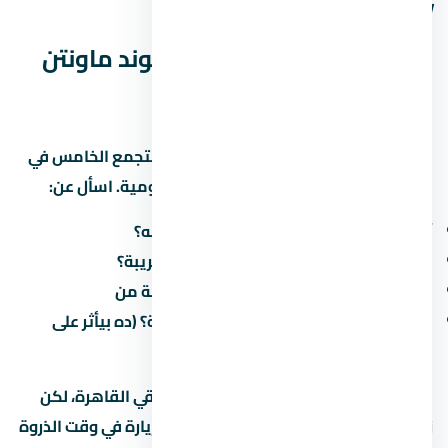
وشوف الفرق.
المواصلات والوصول لـ كمبوند ماونتن
فيو 2 التجمع الخامس
سهولة الوصول لـ كمبوند ماونتن فيو 2 التجمع الخامس في
التجمع الخامس بتأثر على جودة حياتك اليومية. اسأل عن:
أقرب طريق محوري وكم دقيقة للوصول له؟
هل فيه مواصلات عامة (مترو، أتوبيس) قريبة؟
كم الوقت المقدر للوصول للعمل/المدرسة من
هل فيه طرق جديدة مخططة في المنطقة؟ (ده بيأثر على
القيمة مستقبلاً)
في الطرق الرئيسية بتوفر وصول سريع لباقي القاهرة، لكن
زحمة المرور بتختلف حسب الساعة. جرّب الزيارة في وقت الذروة