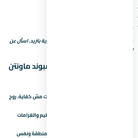
أمن وحراسة 24 ساعة وكاميرات مراقبة
مواقف سيارات (مغطاة أو مفتوحة)
خدمات صيانة ونجافة
كل ما زادت الخدمات، رسوم الصيانة السنوية بتزيد. اسأل عن
التكلفة الإجمالية مش بس سعر الشراء.
نصائح قبل ما تشتري في كمبوند ماونتن
فيو 2 التجمع الخامس
زور الموقع بنفسك:
الصور والإعلانات مش كفاية. روح
شوف الموقع والمجاورة بنفسك.
اقرأ العقد كامل:
خصوصاً بنود التسليم والغرامات
والرسوم الخفية.
قارن بـ 3 مشاريع تانية:
في نفس المنطقة ونفس