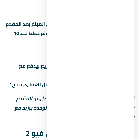
15%
745,500 جنيه
—
القسط الشهري محسوب على أساس باقي المبلغ بعد المقدم
على 8 سنين (96 شهر). بعض المطورين بيوفر خطط لحد 10
سنين بس مع غرامة تأخير أعلى. اسأل عن:
هل فيه رسوم إدارية على خطة السداد؟
ميعاد دفع القسط الأخير (في بعض المشاريع بيدفع مع
التسليم)
هل في خصم للكاش؟ وعملية تانية: التمويل العقاري متاح؟
نصيحة: المقدم المنخفض مش دايماً الأفضل. لو المقدم
قليل، القسط الشهري بيبقى كبير وسعر الوحدة بيزيد مع
رسوم التمويل.
موعد تسليم كمبوند ماونتن فيو 2