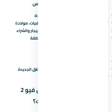
مميزات الاستثمار في التجمع الخامس
القرب من الطرق الرئيسية والمحاور الجديدة
توفر الخدمات الأساسية (مدارس، مستشفيات، مولات)
نمو سكاني مستمر يزيد من الطلب على الإيجار والشراء
مشاريع مطورين كبار بتزيد من قيمة المنطقة
عيوب محتملة
الزحمة المرورية في ساعات الذروة
صعوبة المواصلات العامة في بعض المناطق الجديدة
تأخر المرافق في المراحل الجديدة
الخلاصة: هل كمبوند ماونتن فيو 2
التجمع الخامس مناسب ليك؟