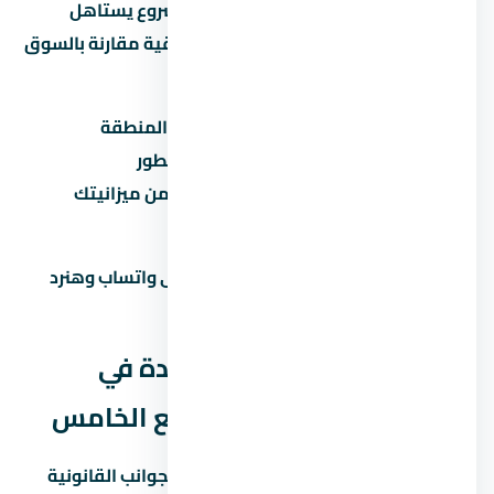
كمبوند ماونتن فيو 2 التجمع الخامس مشروع يستاهل
التفكير لو المطور معروف والأسعار منطقية مقارنة بالسوق
في التجمع الخامس. قبل ما تاخد قرار:
قارن السعر بمشاريع تانية في نفس المنطقة
تأكد من موعد التسليم وسمعة المطور
احسب القسط الشهري وتأكد إنه ضمن ميزانيتك
زور الموقع بنفسك قبل الحجز
محتاج مساعدة في اتخاذ القرار؟ راسلنا على واتساب وهنرد
عليك بكل التفاصيل اللي محتاجها.
الجوانب القانونية لشراء وحدة في
كمبوند ماونتن فيو 2 التجمع الخامس
قبل ما توقّع أي ورق في لازم تبصل على الجوانب القانونية