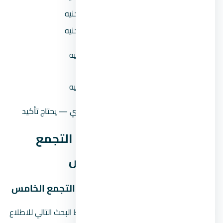
المقدم 10%
497,000 جنيه
المقدم 15%
745,500 جنيه
القسط الشهري (مقدم 5% على
49,182 جنيه
8 سنين)
القسط الشهري (مقدم 10%
46,594 جنيه
على 8 سنين)
حالة السعر
سعر إرشادي — يحتاج تأكيد
موقع كمبوند ماونتن فيو 2 التجمع
الخامس في التجمع الخامس
خريطة موقع كمبوند ماونتن فيو 2 التجمع الخامس
لا نعرض دبوسًا تقريبيًا للمشروع. استخدم رابط البحث التالي للاطلاع