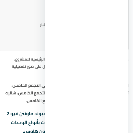
📐 مخطط المشروع
اطلب المخطط من المستشار
صور كمبوند ماونتن فيو 2 التجمع الخامس: الصورة الرئيسية للمشروع،
خريطة الموقع التقريبية، ومخطط المشروع. للحصول على صور تفصيلية
ومخططات حديثة، تواصل مع المستشار العقاري.
ابحث أيضاً عن:
شقق في التجمع الخامس
،
فيلا في التجمع الخامس
،
تاون هاوس في التجمع الخامس
،
دوبلكس في التجمع الخامس
،
شاليه
في التجمع الخامس
،
التمويل العقاري في التجمع الخامس
.
هل تبحث عن شقة أو فيلا أو شاليه في كمبوند ماونتن فيو 2
التجمع الخامس في نقدم لك أفضل الخيارات بأنواع الوحدات
المختلفة: شقق سكنية، فلل مستقلة، تاون هاوس،