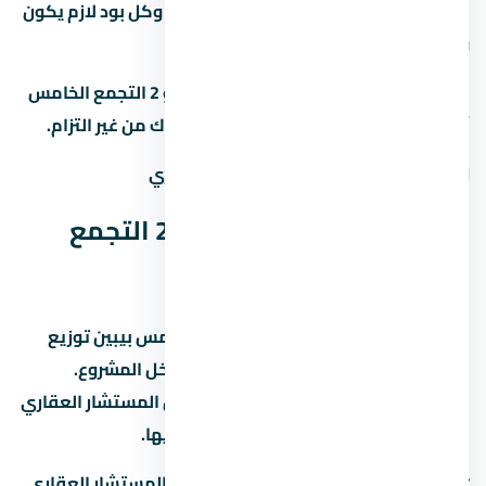
العقد هو الحماية الوحيدة ليك كمشتري، وكل بود لازم يكون
واضح ومحدد.
لو عندك أي سؤال عن كمبوند ماونتن فيو 2 التجمع الخامس
أو مشاريع تانية في احنا هنا علشان نساعدك من غير التزام.
المطور:
شركة ماونتن فيو للتطوير العقاري
مخطط كمبوند ماونتن فيو 2 التجمع
الخامس (Master Plan)
مخطط كمبوند ماونتن فيو 2 التجمع الخامس بيبين توزيع
الوحدات والمساحات الخضراء والخدمات داخل المشروع.
المخطط ده بيختلف حسب المرحلة، فاسأل المستشار العقاري
عن المخطط المحدّث للمرحلة اللي مهتم بيها.
📋
اطلب مخطط المشروع التفصيلي
من المستشار العقاري