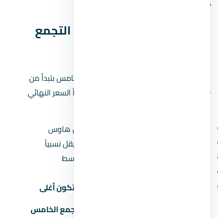
وحاول تقسيط المبلغ على مدى أطول.
أسعار كمبوند ماونتن فيو 2 التجمع
الخامس — تحليل بالأرقام
الأسعار في كمبوند ماونتن فيو 2 التجمع الخامس بتبدأ من
4,970,000 جنيه
(حوالي 5 مليون جنيه). طبعاً السعر النهائي
بيعتمد على:
نوع الوحدة:
الشقق أرخص من الفلل والتاون هاوس
المساحة:
كل ما زادت المساحة، سعر المتر بيقل نسبياً
الدور:
الأدوار الأرضية والعلوية أرخص من الأوسط
المنظر:
الوحدات اللي بتطل على حديقة أو نافورة بتكون أغلى
لو سعر المتر في كمبوند ماونتن فيو 2 التجمع الخامس