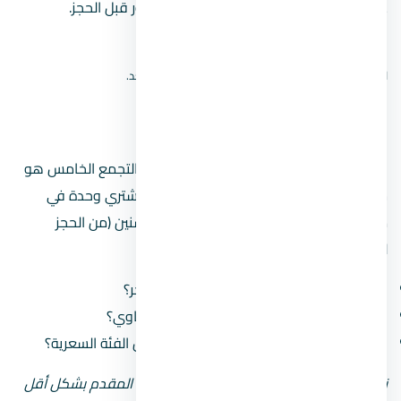
على نتائج الخريطة، ثم أكّد الموقع من المطور قبل الحجز.
افتح بحث الموقع على Google Maps
لا نعرض دبوسًا تقريبيًا؛ الموقع الدقيق لم يُتحقق منه بعد.
مين مطوّر
المطور المسؤول عن كمبوند ماونتن فيو 2 التجمع الخامس هو
شركة ماونتن فيو للتطوير العقاري
. لما بتشتري وحدة في
مشروع، أنت بتشتغل مع المطور على مدى سنين (من الحجز
للتسليم)، فلازم تبصل على سجله:
كم مشروع سلّم قبل كده وكم مشروع متأخّر؟
هل سمعته في السوق كويسة ولا فيه شكاوي؟
هل مشروعاته في التجمع الخامس من نفس الفئة السعرية؟
نصيحة: لو المطور جديد أو مش معروف، زوّد المقدم بشكل أقل