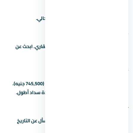
1. كم سعر المتر في
اسأل المستشار العقاري عن سعر المتر الحالي.
2. من هو مطور مشروع
المطور هو شركة ماونتن فيو للتطوير العقاري. ابحث عن
سجله ومشاريعه السابقة قبل الشراء.
3. كم المقدم في
المقدم بيبدأ من 5% (248,500 جنيه) لـ15% (745,500 جنيه).
بعض المطورين بيقبلوا مقدم أقل مع مدة سداد أطول.
4. ما هو موعد تسليم المشروع
مواعيد التسليم بتختلف حسب المرحلة. اسأل عن التاريخ
الدقيق للوحدة اللي مهتم بيها.