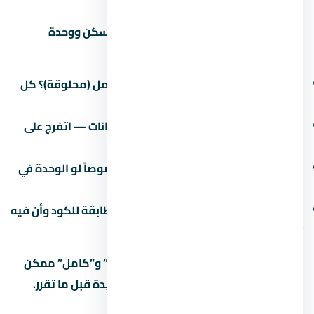
التشطيب هو الفرق بين وحدة تستاهل السكن ووحدة
محتاجة صيانة كل شهر. في اسأل عن:
نوع التشطيب:
نص تشطيب (لقطة) أم كامل (محلوقة)؟ كل
واحد ليه سعر ومميزات.
جودة المواد:
البورسلين والسنترال والدهانات — اتفرج على
نموذج مسلّم قبل ما تقرر.
العزل:
العزل المائي والحراري مهم جداً خصوصاً لو الوحدة في
دور أرضي أو دور أخير.
الكهرباء والصحي:
اتأكد إن التمديدات مطابقة للكود وأن فيه
تأريض.
في مشاريع كتير، الفرق بين “نص تشطيب” و”كامل” ممكن
يوصل 500-1500 جنيه للمتر. احسبها كمبيدة قبل ما تقرر.