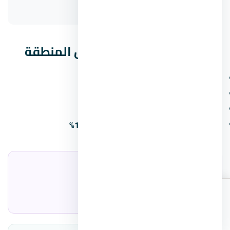
The Water MarQ
مشروعات مشابهة في نفس المنطقة
كمبوند جاليريا مون فالي التجمع الخامس
كمبوند واتر واي فيلا التجمع الخامس
ميجا مول التجمع الخامس
كمبوند ميفيدا التجمع الخامس بمقدم 10%
المطوّر العقاري
شركة ماونتن فيو للتطوير العقاري
اطلب
اتصال
واتساب
الأسعار