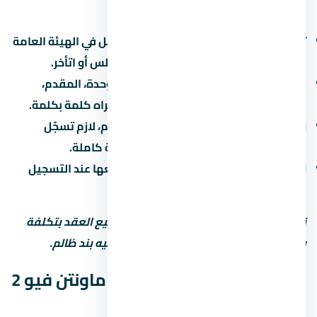
بتاعة المشروع:
تسجيل المشروع:
اتأكد إن المشروع مسجّل في الهيئة العامة
للرقابة العقارية. ده بيحميك لو المطور أفلس أو اتأخر.
عقد البيع الابتدائي:
العقد بيحدد سعر الوحدة، المقدم،
القسط، موعد التسليم، وغرامة التأخير. اقراه كلمة بكلمة.
التسجيل في الشهر العقاري:
بعد التسليم، لازم تسجّل
الوحدة باسمك علشان تاخد ملكية قانونية كاملة.
الضرائب:
فيه ضريبة تصرّفات عقارية بتدفعها عند التسجيل
(حوالي 2-3% من قيمة الوحدة).
نصيحة مهمة: استشاري محامي قبل توقيع العقد بتكلفة
بسيطة بس ممكن توفرّ عليك ملايين لو فيه بند ظالم.
جودة التشطيب في كمبوند ماونتن فيو 2
التجمع الخامس