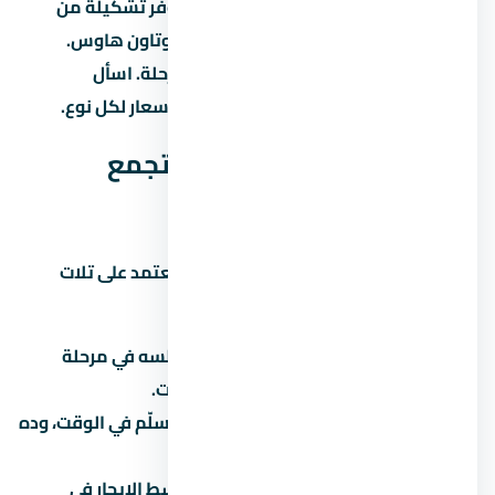
كمبوند ماونتن فيو 2 التجمع الخامس بيوفر تشكيلة من
الوحدات: شقق بغرف مختلفة، دوبلكس، وتاون هاوس.
المساحات بتختلف حسب نوع الوحدة والمرحلة. اسأل
المستشار عن المساحات المتاحة حالياً والأسعار لكل نوع.
هل كمبوند ماونتن فيو 2 التجمع
الخامس استثمار كويس؟
الاستثمار العقاري في التجمع الخامس بيعتمد على تلات
عوامل رئيسية:
نمو المنطقة:
هل التجمع الخامس لسه في مرحلة
تطور؟ لو آه، الأسعار هتزيد مع الوقت.
سمعة المطور:
المطور المعروف بيسلّم في الوقت، وده
بيحافظ على قيمة الوحدة.
الإيجار:
لو ناوي تأجّر، اسأل عن متوسط الإيجار في