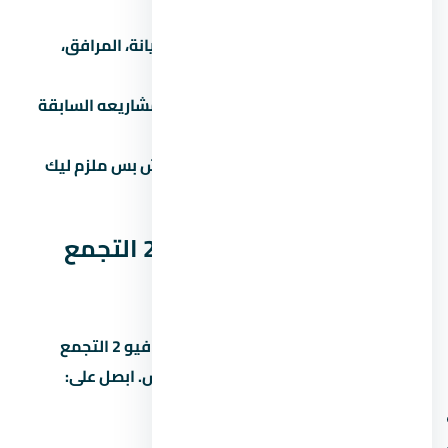
الفئة السعرية.
اسأل عن المصاريف الإضافية:
الصيانة، المرافق،
التشطيب، رسوم التحصيل.
تحقق من سجل المطور:
ابحث عن مشاريعه السابقة
واسأل الملاك القدامى.
لازم تشوف عقد ملزم للطرفين:
مش بس ملزم ليك
بالدفع، ملزم للمطور بالتسليم.
مقارنة كمبوند ماونتن فيو 2 التجمع
الخامس مع مشاريع تانية
علشان تاخد قرار صح، قارن كمبوند ماونتن فيو 2 التجمع
الخامس بمشاريع تانية في التجمع الخامس. ابصل على:
سعر المتر (مش بس السعر الإجمالي)