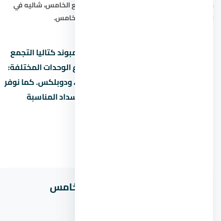
هاوس في التجمع الخامس
،
دوبلكس في التجمع الخامس
،
شاليه في
التجمع الخامس
،
التمويل العقاري في التجمع الخامس
.
هل تبحث عن شقة أو فيلا أو شاليه في كمبوند كتاليا التجمع
الخامس في نقدم لك أفضل الخيارات بأنواع الوحدات المختلفة:
شقق سكنية، فلل مستقلة، تاون هاوس، ودوبلكس. كما نوفر
استشارات حول التمويل العقاري ونظم السداد المناسبة
لميزانيتك في التجمع الخامس.
مشاريع ذات صلة في التجمع الخامس
كمبوند ايزولا سينترا القاهرة الجديدة