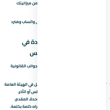
احسب القسط الشهري وتأكد إنه ضمن ميزانيتك
زور الموقع بنفسك قبل الحجز
محتاج مساعدة في اتخاذ القرار؟ راسلنا على واتساب وهنرد
عليك بكل التفاصيل اللي محتاجها.
الجوانب القانونية لشراء وحدة في
كمبوند كتاليا التجمع الخامس
قبل ما توقّع أي ورق في لازم تبصل على الجوانب القانونية
بتاعة المشروع:
تسجيل المشروع:
اتأكد إن المشروع مسجّل في الهيئة العامة
للرقابة العقارية. ده بيحميك لو المطور أفلس أو اتأخر.
عقد البيع الابتدائي:
العقد بيحدد سعر الوحدة، المقدم،
القسط، موعد التسليم، وغرامة التأخير. اقراه كلمة بكلمة.