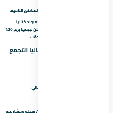
الإيجار:
6% لـ8% سنوياً من قيمة الوحدة.
الزيادة الرأسمالية:
10% لـ15% سنوياً في المناطق النامية.
لو اشتريت وحدة under construction في كمبوند كتاليا
التجمع الخامس وسلّمت بعد 3 سنين، ممكن تبيعها بربح 20%
لـ30% لو المنطة كبرت والمطور سلّم في الوقت.
أسئلة شائعة عن كمبوند كتاليا التجمع
الخامس
1. كم سعر المتر في
اسأل المستشار العقاري عن سعر المتر الحالي.
2. من هو مطور مشروع
المطور هو شركة أرابكو العقارية. ابحث عن سجله ومشاريعه