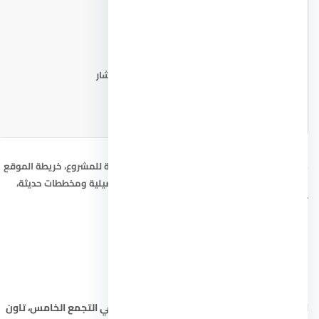
📐 مخطط المشروع
اطلب المخطط من المستشار
صور كمبوند كتاليا التجمع الخامس: الصورة الرئيسية للمشروع، خريطة الموقع
التقريبية، ومخطط المشروع. للحصول على صور تفصيلية ومخططات حديثة،
تواصل مع المستشار العقاري.
ابحث أيضاً عن:
شقق في التجمع الخامس
،
فيلا في التجمع الخامس
،
تاون