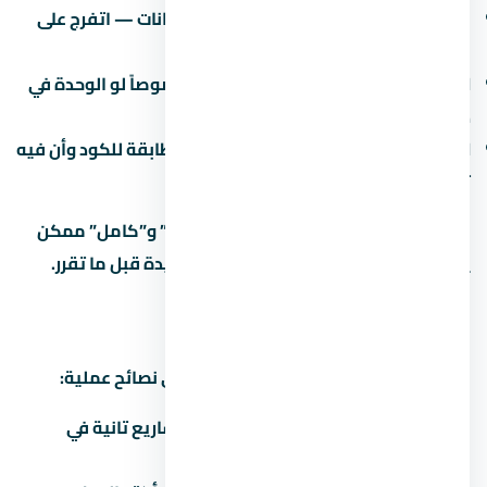
جودة المواد:
البورسلين والسنترال والدهانات — اتفرج على
نموذج مسلّم قبل ما تقرر.
العزل:
العزل المائي والحراري مهم جداً خصوصاً لو الوحدة في
دور أرضي أو دور أخير.
الكهرباء والصحي:
اتأكد إن التمديدات مطابقة للكود وأن فيه
تأريض.
في مشاريع كتير، الفرق بين “نص تشطيب” و”كامل” ممكن
يوصل 500-1500 جنيه للمتر. احسبها كمبيدة قبل ما تقرر.
إزاي تفاوض على سعر
التفاوض على عقار مش حرام، ده حقك. دي نصائح عملية:
اعرف السعر الحقيقي:
قارن بـ 3 مشاريع تانية في
التجمع الخامس قبل ما تتفاوض.