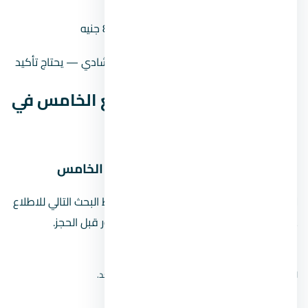
القسط الشهري (مقدم 10% على 8
84,240 جنيه
سنين)
حالة السعر
سعر إرشادي — يحتاج تأكيد
موقع كمبوند كتاليا التجمع الخامس في
التجمع الخامس
خريطة موقع كمبوند كتاليا التجمع الخامس
لا نعرض دبوسًا تقريبيًا للمشروع. استخدم رابط البحث التالي للاطلاع
على نتائج الخريطة، ثم أكّد الموقع من المطور قبل الحجز.
افتح بحث الموقع على Google Maps
لا نعرض دبوسًا تقريبيًا؛ الموقع الدقيق لم يُتحقق منه بعد.