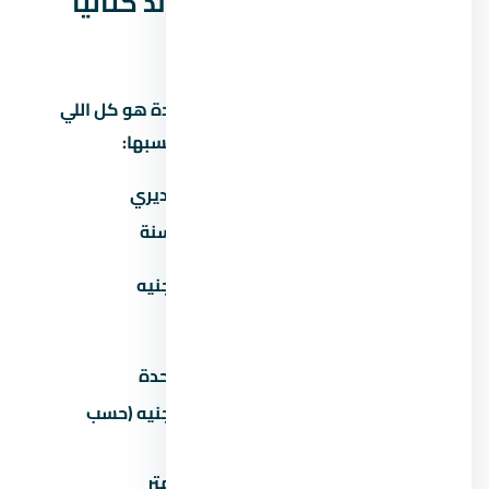
المصاريف الخفية في كمبوند كتاليا
التجمع الخامس
كتير من المشترين بيفتكروا إن سعر الوحدة هو كل اللي
هيدفعوه. بس فيه مصاريف تانية لازم تحسبها:
المصروف
تقديري
صيانة سنوية
30-60 جنيه/متر/سنة
تكيف مركزي
50,000-100,000 جنيه
(اختياري)
عداد كهرباء/مياه
2,000-5,000 جنيه
رسوم تحصيل/إدارية
1-2% من سعر الوحدة
50,000-200,000 جنيه (حسب
جراج/موقف سيارة
المنطقة)
تشطيب إضافي
500-1,500 جنيه/متر