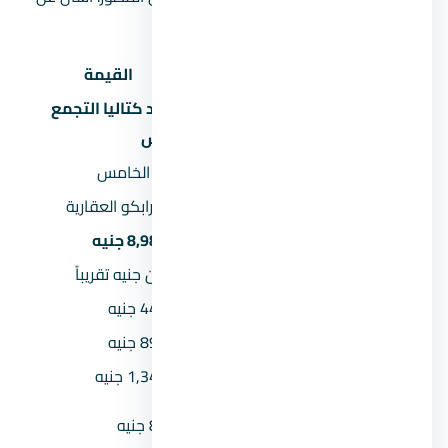
الموقع الدقيق عند الحجز.
البند
القيمة
كمبوند كتاليا التجمع
اسم المشروع
الخامس
المنطقة
التجمع الخامس
المطور العقاري
شركة أرابكو العقارية
السعر يبدأ من
8,985,550 جنيه
السعر بالمليون
9 مليون جنيه تقريباً
المقدم 5%
449,278 جنيه
المقدم 10%
898,555 جنيه
المقدم 15%
1,347,833 جنيه
القسط الشهري (مقدم 5% على 8
88,920 جنيه
سنين)