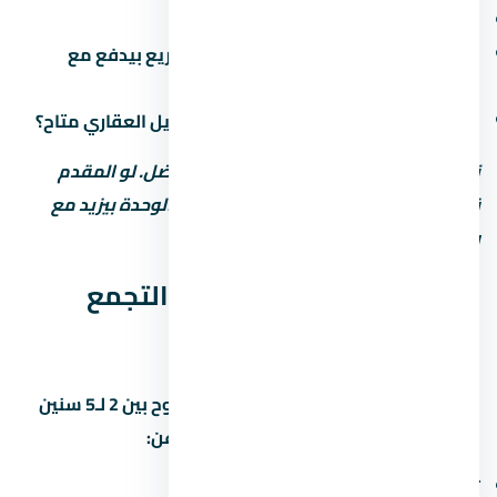
هل فيه رسوم إدارية على خطة السداد؟
ميعاد دفع القسط الأخير (في بعض المشاريع بيدفع مع
التسليم)
هل في خصم للكاش؟ وعملية تانية: التمويل العقاري متاح؟
نصيحة: المقدم المنخفض مش دايماً الأفضل. لو المقدم
قليل، القسط الشهري بيبقى كبير وسعر الوحدة بيزيد مع
رسوم التمويل.
موعد تسليم كمبوند كتاليا التجمع
الخامس
مواعيد التسليم في التجمع الخامس بتتراوح بين 2 لـ5 سنين
من تاريخ الحجز. اسأل المستشار العقاري عن:
تاريخ التسليم المتوقع لكل مرحلة