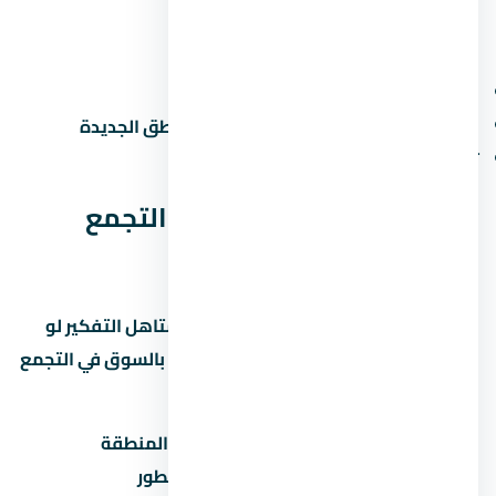
عيوب محتملة
الزحمة المرورية في ساعات الذروة
صعوبة المواصلات العامة في بعض المناطق الجديدة
تأخر المرافق في المراحل الجديدة
الخلاصة: هل كمبوند كتاليا التجمع
الخامس مناسب ليك؟
كمبوند كتاليا التجمع الخامس مشروع يستاهل التفكير لو
المطور معروف والأسعار منطقية مقارنة بالسوق في التجمع
الخامس. قبل ما تاخد قرار:
قارن السعر بمشاريع تانية في نفس المنطقة
تأكد من موعد التسليم وسمعة المطور