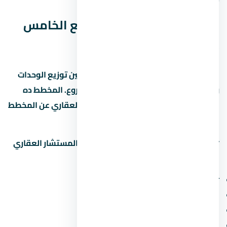
مخطط كمبوند كتاليا التجمع الخامس
(Master Plan)
مخطط كمبوند كتاليا التجمع الخامس بيبين توزيع الوحدات
والمساحات الخضراء والخدمات داخل المشروع. المخطط ده
بيختلف حسب المرحلة، فاسأل المستشار العقاري عن المخطط
المحدّث للمرحلة اللي مهتم بيها.
📋
اطلب مخطط المشروع التفصيلي
من المستشار العقاري
لمعرفة:
توزيع المباني والمساحات بينها
مواقع الخدمات (النادي، المول، المدرسة)
مواقف السيارات والمسارات
الوحدات المتاحة والنوعية في كل مرحلة