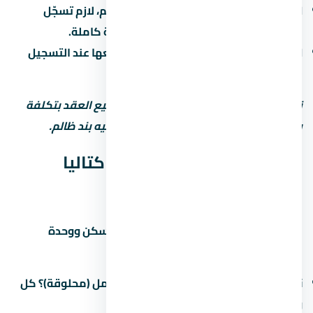
التسجيل في الشهر العقاري:
بعد التسليم، لازم تسجّل
الوحدة باسمك علشان تاخد ملكية قانونية كاملة.
الضرائب:
فيه ضريبة تصرّفات عقارية بتدفعها عند التسجيل
(حوالي 2-3% من قيمة الوحدة).
نصيحة مهمة: استشاري محامي قبل توقيع العقد بتكلفة
بسيطة بس ممكن توفرّ عليك ملايين لو فيه بند ظالم.
جودة التشطيب في كمبوند كتاليا
التجمع الخامس
التشطيب هو الفرق بين وحدة تستاهل السكن ووحدة
محتاجة صيانة كل شهر. في اسأل عن:
نوع التشطيب:
نص تشطيب (لقطة) أم كامل (محلوقة)؟ كل
واحد ليه سعر ومميزات.