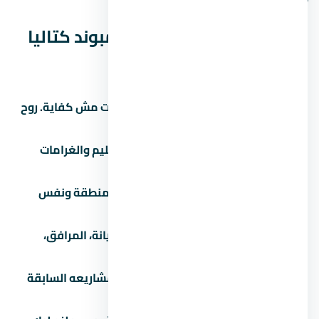
نصائح قبل ما تشتري في كمبوند كتاليا
التجمع الخامس
زور الموقع بنفسك:
الصور والإعلانات مش كفاية. روح
شوف الموقع والمجاورة بنفسك.
اقرأ العقد كامل:
خصوصاً بنود التسليم والغرامات
والرسوم الخفية.
قارن بـ 3 مشاريع تانية:
في نفس المنطقة ونفس
الفئة السعرية.
اسأل عن المصاريف الإضافية:
الصيانة، المرافق،
التشطيب، رسوم التحصيل.
تحقق من سجل المطور:
ابحث عن مشاريعه السابقة
واسأل الملاك القدامى.