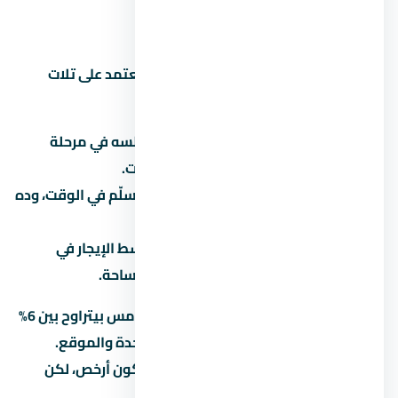
استثمار كويس؟
الاستثمار العقاري في التجمع الخامس بيعتمد على تلات
عوامل رئيسية:
نمو المنطقة:
هل التجمع الخامس لسه في مرحلة
تطور؟ لو آه، الأسعار هتزيد مع الوقت.
سمعة المطور:
المطور المعروف بيسلّم في الوقت، وده
بيحافظ على قيمة الوحدة.
الإيجار:
لو ناوي تأجّر، اسأل عن متوسط الإيجار في
التجمع الخامس للوحدات بنفس المساحة.
العائد المتوقع على الإيجار في التجمع الخامس بيتراوح بين 6%
لـ8% سنوياً، لكن ده بيختلف حسب نوع الوحدة والموقع.
الاستثمار في عقار under construction بيكون أرخص، لكن
مخاطرة التأخير أعلى.