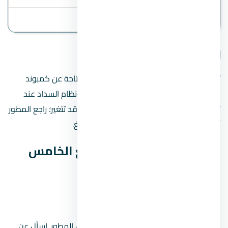
آخر تحديث
2 August 2026
تفاصيل المشروع
تنبيه مهم:
هذه الصفحة تعرض البيانات المتاحة عن كمبوند
كتاليا التجمع الخامس، مثل السعر المبدئي ونظام السداد عند
توفرهما. الأسعار والخطط والموقع الدقيق قد تتغير؛ راجع المطور
أو فريق المبيعات قبل الحجز أو دفع أي مبالغ.
بيانات كمبوند كتاليا التجمع الخامس
السريعة
موقع المشروع على الخريطة
الموقع على الخريطة تقريبي ويحتاج تأكيد من المطور. اسأل عن