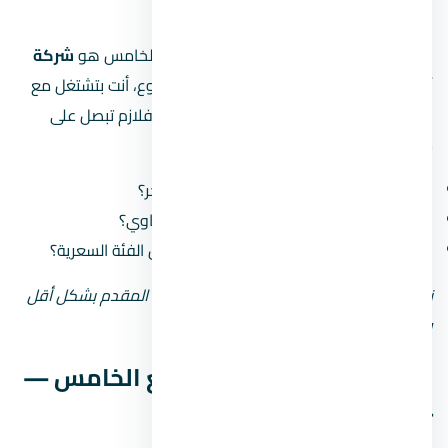
مين مطوّر
المطور المسؤول عن كمبوند كتاليا التجمع الخامس هو
شركة
أرابكو العقارية
. لما بتشتري وحدة في مشروع، أنت بتشتغل مع
المطور على مدى سنين (من الحجز للتسليم)، فلازم تبصل على
سجله:
كم مشروع سلّم قبل كده وكم مشروع متأخّر؟
هل سمعته في السوق كويسة ولا فيه شكاوي؟
هل مشروعاته في التجمع الخامس من نفس الفئة السعرية؟
نصيحة: لو المطور جديد أو مش معروف، زوّد المقدم بشكل أقل
وحاول تقسيط المبلغ على مدى أطول.
أسعار كمبوند كتاليا التجمع الخامس —
تحليل بالأرقام