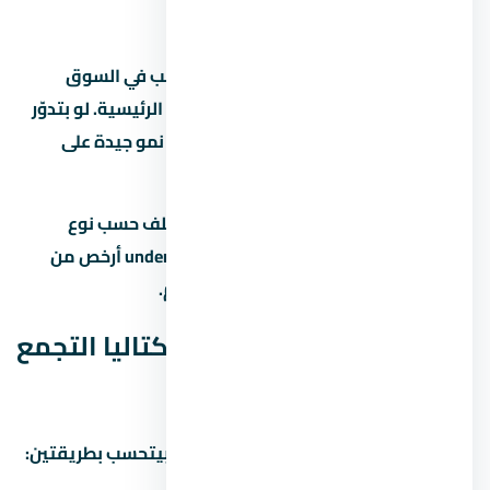
عن التجمع الخامس
التجمع الخامس من المناطق اللي ليها طلب في السوق
المصري بسبب قربها من الخدمات والطرق الرئيسية. لو بتدوّر
على استثمار، التجمع الخامس بتوفر فرص نمو جيدة على
المدى المتوسط.
متوسط الأسعار في التجمع الخامس بيختلف حسب نوع
المشروع والمطور. الوحدات under construction أرخص من
الجاهزة، لكن فيها مخاطرة موعد التسليم.
العائد المتوقع من كمبوند كتاليا التجمع
الخامس
العائد على الاستثمار في التجمع الخامس بيتحسب بطريقتين: