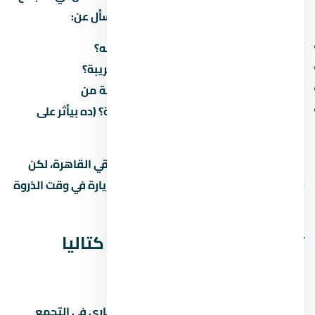
الخامس بتأثر على جودة حياتك اليومية. اسأل عن:
أقرب طريق محوري وكم دقيقة للوصول له؟
هل فيه مواصلات عامة (مترو، أتوبيس) قريبة؟
كم الوقت المقدر للوصول للعمل/المدرسة من
هل فيه طرق جديدة مخططة في المنطقة؟ (ده بيأثر على
القيمة مستقبلاً)
في الطرق الرئيسية بتوفر وصول سريع لباقي القاهرة، لكن
زحمة المرور بتختلف حسب الساعة. جرّب الزيارة في وقت الذروة
قبل ما تقرر.
تفاصيل إضافية عن كمبوند كتاليا
التجمع الخامس
كمبوند كتاليا التجمع الخامس مشروع عقاري في التجمع