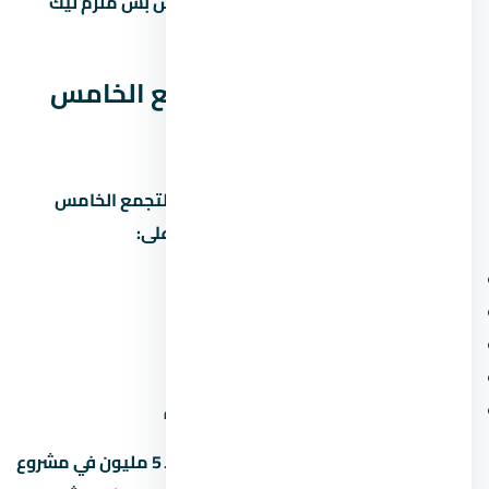
لازم تشوف عقد ملزم للطرفين:
مش بس ملزم ليك
بالدفع، ملزم للمطور بالتسليم.
مقارنة كمبوند كتاليا التجمع الخامس
مع مشاريع تانية
علشان تاخد قرار صح، قارن كمبوند كتاليا التجمع الخامس
بمشاريع تانية في التجمع الخامس. ابصل على:
سعر المتر (مش بس السعر الإجمالي)
المقدم ونسبة القسط الشهري
موعد التسليم وسمعة المطور
المساحة الخضراء ونسبة البناء
قرب المشروع من الطرق والمحاور الجديدة
متخليش قرارك على السعر لوحده. وحدة بـ 5 مليون في مشروع