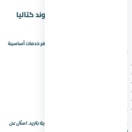
الخدمات والمرافق في كمبوند كتاليا
التجمع الخامس
المشاريع الحديثة في التجمع الخامس بتوفر خدمات أساسية
ومميزة. اسأل عن:
مناطق خضراء ومساحات مفتوحة
ملاعب أطفال ومناطق رياضية
محلات تجارية وصيدلية وسوبر ماركت
أمن وحراسة 24 ساعة وكاميرات مراقبة
مواقف سيارات (مغطاة أو مفتوحة)
خدمات صيانة ونجافة
كل ما زادت الخدمات، رسوم الصيانة السنوية بتزيد. اسأل عن
التكلفة الإجمالية مش بس سعر الشراء.