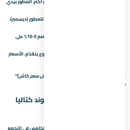
الكتلة بتفرق:
لو بتشتري وحدتين أو أكتر، المطور بيدي
خصم 3-5%.
الوقت بيفرق:
في آخر السنة المالية للمطور (ديسمبر)،
الخصومات بتبقى أكبر.
الكاش أحسن:
الدفع كاش بيديك خصم 5-10% على
الأقل مقارنة بالتقسيط.
المرحلة الأولى أرخص:
كل ما المشروع يتقدّم، الأسعار
بتزيد. الحجز المبكر أحسن.
متستحشمش على السعر الأول. اسأل: “أقل سعر كاش؟”
وشوف الفرق.
المواصلات والوصول لـ كمبوند كتاليا
التجمع الخامس
سهولة الوصول لـ كمبوند كتاليا التجمع الخامس في التجمع