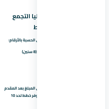
البيع والتوفر.
نظم السداد في كمبوند كتاليا التجمع
الخامس — المقدم والقسط
غالباً المطور بيوفّر أكتر من خطة سداد. دي الحسبة بالأرقام:
المقدم
المبلغ
القسط الشهري (8 سنين)
5%
449,278 جنيه
88,920 جنيه
10%
898,555 جنيه
84,240 جنيه
15%
1,347,833 جنيه
—
القسط الشهري محسوب على أساس باقي المبلغ بعد المقدم
على 8 سنين (96 شهر). بعض المطورين بيوفر خطط لحد 10
سنين بس مع غرامة تأخير أعلى. اسأل عن: