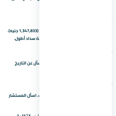
السابقة قبل الشراء.
3. كم المقدم في
المقدم بيبدأ من 5% (449,278 جنيه) لـ15% (1,347,833 جنيه).
بعض المطورين بيقبلوا مقدم أقل مع مدة سداد أطول.
4. ما هو موعد تسليم المشروع
مواعيد التسليم بتختلف حسب المرحلة. اسأل عن التاريخ
الدقيق للوحدة اللي مهتم بيها.
5. هل التمويل العقاري متاح في
غالباً آه، بس ده بيعتمد على المطور والبنك. اسأل المستشار
عن البنوك المتاحة وشروط التمويل.