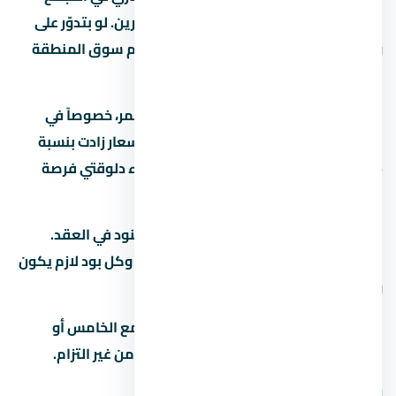
الخامس بيستهدف فئة معينة من المشترين. لو بتدوّر على
وحدة للسكن أو الاستثمار، المفروض تفهم سوق المنطقة
كويس قبل أي خطوة.
السوق العقاري في مصر بيشهد نمو مستمر، خصوصاً في
المناطق الجديدة زي التجمع الخامس. الأسعار زادت بنسبة
15% لـ25% في آخر سنتين، وده بيخلي الشراء دلوقتي فرصة
كويسة لو الميزانية تسمح.
قبل ما تحجز في تأكد من إنك فاهم كل البنود في العقد.
العقد هو الحماية الوحيدة ليك كمشتري، وكل بود لازم يكون
واضح ومحدد.
لو عندك أي سؤال عن كمبوند كتاليا التجمع الخامس أو
مشاريع تانية في احنا هنا علشان نساعدك من غير التزام.
المطور:
شركة أرابكو العقارية