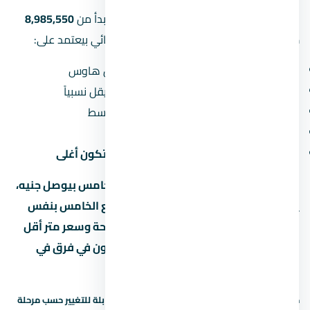
الأسعار في كمبوند كتاليا التجمع الخامس بتبدأ من
8,985,550
جنيه
(حوالي 9 مليون جنيه). طبعاً السعر النهائي بيعتمد على:
نوع الوحدة:
الشقق أرخص من الفلل والتاون هاوس
المساحة:
كل ما زادت المساحة، سعر المتر بيقل نسبياً
الدور:
الأدوار الأرضية والعلوية أرخص من الأوسط
المنظر:
الوحدات اللي بتطل على حديقة أو نافورة بتكون أغلى
لو سعر المتر في كمبوند كتاليا التجمع الخامس بيوصل جنيه،
يبقى لازم تقارنه بمشاريع تانية في التجمع الخامس بنفس
السعر. لو لقيت مشروع تاني بنفس المساحة وسعر متر أقل
بنسبة 10% أو أكتر، اسأل ليه — ممكن يكون في فرق في
التشطيب أو الخدمات.
حالة السعر: سعر إرشادي — يحتاج تأكيد. الأسعار قابلة للتغيير حسب مرحلة