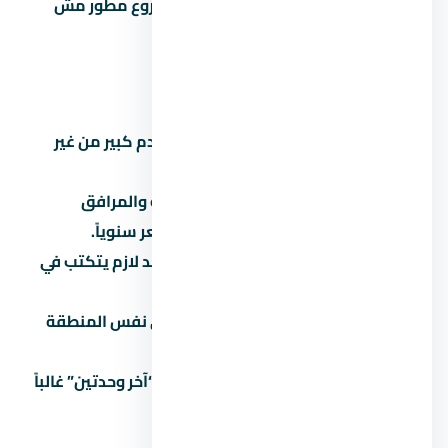
محترم أحسن من وحدة بـ 4 مليون في مشروع مطور مش
معروف.
أخطاء شائعة لازم تتجنبها
تشتري على المسؤولية:
توقع مقدم كبير من غير
قراءة العقد بالتفصيل.
تتجاهل المصاريف الخفية:
الصيانة والمرافق
والتحصيل بيوصلوا 5% لـ8% من السعر سنوياً.
تثق في المواعيد الشفهية:
كل وعد لازم يتكتب في
العقد.
ما تقارنش:
كل مشروع ليه بديل في نفس المنطقة
والفئة.
تاخد قرار متسرع تحت ضغط البيع:
“آخر وحدتين” غالباً
تكتيك بيع مش حقيقة.