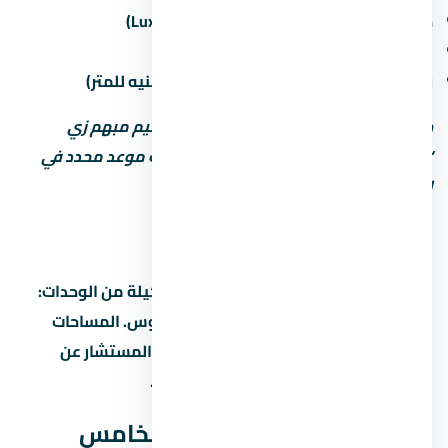
حالة التشطيب (نص تشطيب / كامل / Luxury)
غرامة التأخير لو المطور اتأخر في التسليم
رسوم الصيانة السنوية (غالباً من 30 لـ60 جنيه للمتر)
خد بالك: بعض المطورين بيكتب موعد تسليم مبهم زي
“2027” من غير تحديد الربع أو الشهر. اطلب موعد محدد في
العقد.
أنواع الوحدات والمساحات
كمبوند كتاليا التجمع الخامس بيوفر تشكيلة من الوحدات:
شقق بغرف مختلفة، دوبلكس، وتاون هاوس. المساحات
بتختلف حسب نوع الوحدة والمرحلة. اسأل المستشار عن
المساحات المتاحة حالياً والأسعار لكل نوع.
هل كمبوند كتاليا التجمع الخامس