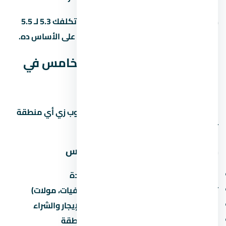
ده معناه إن وحدة بـ 5 مليون جنيه ممكن تكلفك 5.3 لـ 5.5
مليون مع كل المصاريف. احسب الميزانية على الأساس ده.
ليه كمبوند كتاليا التجمع الخامس في
التجمع الخامس بالذات؟
التجمع الخامس منطقة ليها مميزات وعيوب زي أي منطقة
تانية في مصر. خليني أقولك يعني إيه:
مميزات الاستثمار في التجمع الخامس
القرب من الطرق الرئيسية والمحاور الجديدة
توفر الخدمات الأساسية (مدارس، مستشفيات، مولات)
نمو سكاني مستمر يزيد من الطلب على الإيجار والشراء
مشاريع مطورين كبار بتزيد من قيمة المنطقة