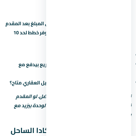
15%
3,720,000 جنيه
—
القسط الشهري محسوب على أساس باقي المبلغ بعد المقدم
على 8 سنين (96 شهر). بعض المطورين بيوفر خطط لحد 10
سنين بس مع غرامة تأخير أعلى. اسأل عن:
هل فيه رسوم إدارية على خطة السداد؟
ميعاد دفع القسط الأخير (في بعض المشاريع بيدفع مع
التسليم)
هل في خصم للكاش؟ وعملية تانية: التمويل العقاري متاح؟
نصيحة: المقدم المنخفض مش دايماً الأفضل. لو المقدم
قليل، القسط الشهري بيبقى كبير وسعر الوحدة بيزيد مع
رسوم التمويل.
موعد تسليم لافيستا كاسكادا الساحل