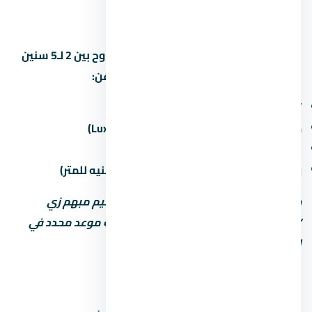
الشمالي
مواعيد التسليم في الساحل الشمالي بتتراوح بين 2 لـ5 سنين
من تاريخ الحجز. اسأل المستشار العقاري عن:
تاريخ التسليم المتوقع لكل مرحلة
حالة التشطيب (نص تشطيب / كامل / Luxury)
غرامة التأخير لو المطور اتأخر في التسليم
رسوم الصيانة السنوية (غالباً من 30 لـ60 جنيه للمتر)
خد بالك: بعض المطورين بيكتب موعد تسليم مبهم زي
“2027” من غير تحديد الربع أو الشهر. اطلب موعد محدد في
العقد.
أنواع الوحدات والمساحات