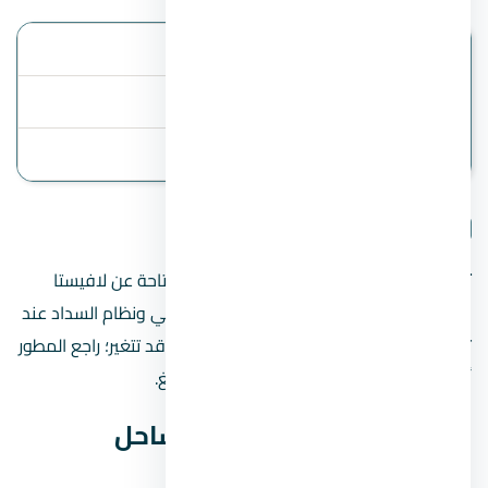
الموقع
الساحل الشمالي
أنظمة السداد
المقدم 35%
آخر تحديث
2 August 2026
تفاصيل المشروع
تنبيه مهم:
هذه الصفحة تعرض البيانات المتاحة عن لافيستا
كاسكادا الساحل الشمالي، مثل السعر المبدئي ونظام السداد عند
توفرهما. الأسعار والخطط والموقع الدقيق قد تتغير؛ راجع المطور
أو فريق المبيعات قبل الحجز أو دفع أي مبالغ.
بيانات لافيستا كاسكادا الساحل
الشمالي السريعة