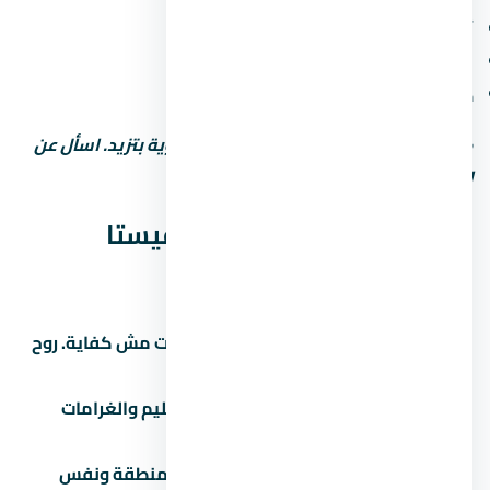
أمن وحراسة 24 ساعة وكاميرات مراقبة
مواقف سيارات (مغطاة أو مفتوحة)
خدمات صيانة ونجافة
كل ما زادت الخدمات، رسوم الصيانة السنوية بتزيد. اسأل عن
التكلفة الإجمالية مش بس سعر الشراء.
نصائح قبل ما تشتري في لافيستا
كاسكادا الساحل الشمالي
زور الموقع بنفسك:
الصور والإعلانات مش كفاية. روح
شوف الموقع والمجاورة بنفسك.
اقرأ العقد كامل:
خصوصاً بنود التسليم والغرامات
والرسوم الخفية.
قارن بـ 3 مشاريع تانية:
في نفس المنطقة ونفس