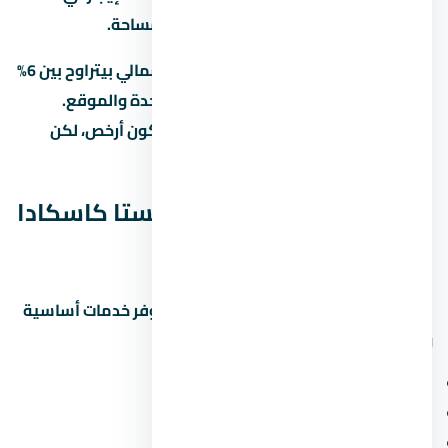
الساحل الشمالي للوحدات بنفس المساحة.
العائد المتوقع على الإيجار في الساحل الشمالي بيتراوح بين 6%
لـ8% سنوياً، لكن ده بيختلف حسب نوع الوحدة والموقع.
الاستثمار في عقار under construction بيكون أرخص، لكن
مخاطرة التأخير أعلى.
الخدمات والمرافق في لافيستا كاسكادا
الساحل الشمالي
المشاريع الحديثة في الساحل الشمالي بتوفر خدمات أساسية
ومميزة. اسأل عن:
مناطق خضراء ومساحات مفتوحة
ملاعب أطفال ومناطق رياضية
محلات تجارية وصيدلية وسوبر ماركت