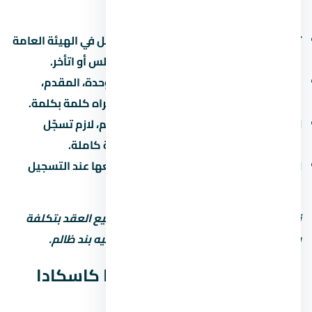
بتاعة المشروع:
تسجيل المشروع:
اتأكد إن المشروع مسجّل في الهيئة العامة
للرقابة العقارية. ده بيحميك لو المطور أفلس أو اتأخر.
عقد البيع الابتدائي:
العقد بيحدد سعر الوحدة، المقدم،
القسط، موعد التسليم، وغرامة التأخير. اقراه كلمة بكلمة.
التسجيل في الشهر العقاري:
بعد التسليم، لازم تسجّل
الوحدة باسمك علشان تاخد ملكية قانونية كاملة.
الضرائب:
فيه ضريبة تصرّفات عقارية بتدفعها عند التسجيل
(حوالي 2-3% من قيمة الوحدة).
نصيحة مهمة: استشاري محامي قبل توقيع العقد بتكلفة
بسيطة بس ممكن توفرّ عليك ملايين لو فيه بند ظالم.
جودة التشطيب في لافيستا كاسكادا
الساحل الشمالي