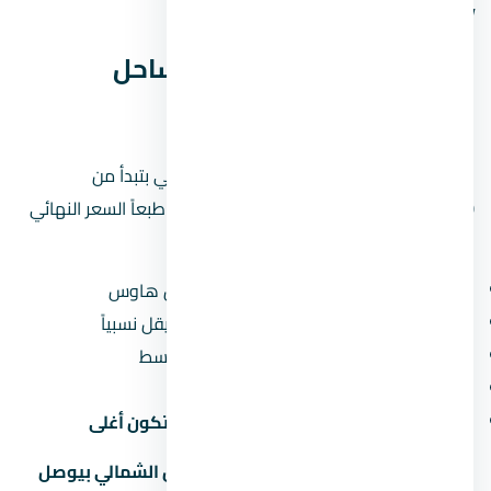
وحاول تقسيط المبلغ على مدى أطول.
أسعار لافيستا كاسكادا الساحل
الشمالي — تحليل بالأرقام
الأسعار في لافيستا كاسكادا الساحل الشمالي بتبدأ من
24,800,000 جنيه
(حوالي 24.8 مليون جنيه). طبعاً السعر النهائي
بيعتمد على:
نوع الوحدة:
الشقق أرخص من الفلل والتاون هاوس
المساحة:
كل ما زادت المساحة، سعر المتر بيقل نسبياً
الدور:
الأدوار الأرضية والعلوية أرخص من الأوسط
المنظر:
الوحدات اللي بتطل على حديقة أو نافورة بتكون أغلى
لو سعر المتر في لافيستا كاسكادا الساحل الشمالي بيوصل