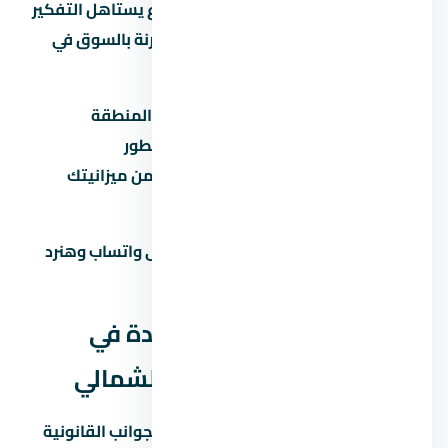
لافيستا كاسكادا الساحل الشمالي مشروع يستاهل التفكير
لو المطور معروف والأسعار منطقية مقارنة بالسوق في
الساحل الشمالي. قبل ما تاخد قرار:
قارن السعر بمشاريع تانية في نفس المنطقة
تأكد من موعد التسليم وسمعة المطور
احسب القسط الشهري وتأكد إنه ضمن ميزانيتك
زور الموقع بنفسك قبل الحجز
محتاج مساعدة في اتخاذ القرار؟ راسلنا على واتساب وهنرد
عليك بكل التفاصيل اللي محتاجها.
الجوانب القانونية لشراء وحدة في
لافيستا كاسكادا الساحل الشمالي
قبل ما توقّع أي ورق في لازم تبصل على الجوانب القانونية