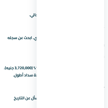
1. كم سعر المتر في
اسأل المستشار العقاري عن سعر المتر الحالي.
2. من هو مطور مشروع
المطور هو شركة لافيستا للتطوير العقاري. ابحث عن سجله
ومشاريعه السابقة قبل الشراء.
3. كم المقدم في
المقدم بيبدأ من 5% (1,240,000 جنيه) لـ15% (3,720,000 جنيه).
بعض المطورين بيقبلوا مقدم أقل مع مدة سداد أطول.
4. ما هو موعد تسليم المشروع
مواعيد التسليم بتختلف حسب المرحلة. اسأل عن التاريخ
الدقيق للوحدة اللي مهتم بيها.