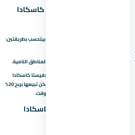
العائد المتوقع من لافيستا كاسكادا
الساحل الشمالي
العائد على الاستثمار في الساحل الشمالي بيتحسب بطريقتين:
الإيجار:
6% لـ8% سنوياً من قيمة الوحدة.
الزيادة الرأسمالية:
10% لـ15% سنوياً في المناطق النامية.
لو اشتريت وحدة under construction في لافيستا كاسكادا
الساحل الشمالي وسلّمت بعد 3 سنين، ممكن تبيعها بربح 20%
لـ30% لو المنطة كبرت والمطور سلّم في الوقت.
أسئلة شائعة عن لافيستا كاسكادا
الساحل الشمالي