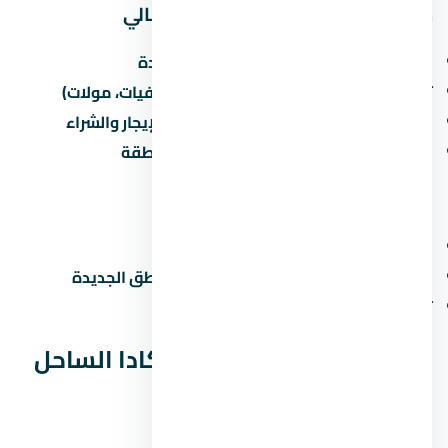
مميزات الاستثمار في الساحل الشمالي
القرب من الطرق الرئيسية والمحاور الجديدة
توفر الخدمات الأساسية (مدارس، مستشفيات، مولات)
نمو سكاني مستمر يزيد من الطلب على الإيجار والشراء
مشاريع مطورين كبار بتزيد من قيمة المنطقة
عيوب محتملة
الزحمة المرورية في ساعات الذروة
صعوبة المواصلات العامة في بعض المناطق الجديدة
تأخر المرافق في المراحل الجديدة
الخلاصة: هل لافيستا كاسكادا الساحل
الشمالي مناسب ليك؟