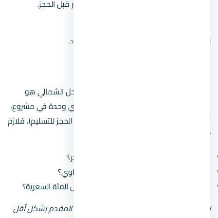
على نتائج الخريطة، ثم أكّد الموقع من المطور قبل الحجز.
افتح بحث الموقع على Google Maps
لا نعرض دبوسًا تقريبيًا؛ الموقع الدقيق لم يُتحقق منه بعد.
مين مطوّر
المطور المسؤول عن لافيستا كاسكادا الساحل الشمالي هو
شركة لافيستا للتطوير العقاري
. لما بتشتري وحدة في مشروع،
أنت بتشتغل مع المطور على مدى سنين (من الحجز للتسليم)، فلازم
تبصل على سجله:
كم مشروع سلّم قبل كده وكم مشروع متأخّر؟
هل سمعته في السوق كويسة ولا فيه شكاوي؟
هل مشروعاته في الساحل الشمالي من نفس الفئة السعرية؟
نصيحة: لو المطور جديد أو مش معروف، زوّد المقدم بشكل أقل