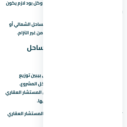
العقد هو الحماية الوحيدة ليك كمشتري، وكل بود لازم يكون
واضح ومحدد.
لو عندك أي سؤال عن لافيستا كاسكادا الساحل الشمالي أو
مشاريع تانية في احنا هنا علشان نساعدك من غير التزام.
مخطط لافيستا كاسكادا الساحل
الشمالي (Master Plan)
مخطط لافيستا كاسكادا الساحل الشمالي بيبين توزيع
الوحدات والمساحات الخضراء والخدمات داخل المشروع.
المخطط ده بيختلف حسب المرحلة، فاسأل المستشار العقاري
عن المخطط المحدّث للمرحلة اللي مهتم بيها.
📋
اطلب مخطط المشروع التفصيلي
من المستشار العقاري
لمعرفة: