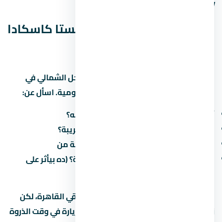
وشوف الفرق.
المواصلات والوصول لـ لافيستا كاسكادا
الساحل الشمالي
سهولة الوصول لـ لافيستا كاسكادا الساحل الشمالي في
الساحل الشمالي بتأثر على جودة حياتك اليومية. اسأل عن:
أقرب طريق محوري وكم دقيقة للوصول له؟
هل فيه مواصلات عامة (مترو، أتوبيس) قريبة؟
كم الوقت المقدر للوصول للعمل/المدرسة من
هل فيه طرق جديدة مخططة في المنطقة؟ (ده بيأثر على
القيمة مستقبلاً)
في الطرق الرئيسية بتوفر وصول سريع لباقي القاهرة، لكن
زحمة المرور بتختلف حسب الساعة. جرّب الزيارة في وقت الذروة