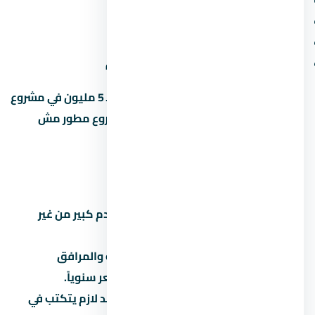
المقدم ونسبة القسط الشهري
موعد التسليم وسمعة المطور
المساحة الخضراء ونسبة البناء
قرب المشروع من الطرق والمحاور الجديدة
متخليش قرارك على السعر لوحده. وحدة بـ 5 مليون في مشروع
محترم أحسن من وحدة بـ 4 مليون في مشروع مطور مش
معروف.
أخطاء شائعة لازم تتجنبها
تشتري على المسؤولية:
توقع مقدم كبير من غير
قراءة العقد بالتفصيل.
تتجاهل المصاريف الخفية:
الصيانة والمرافق
والتحصيل بيوصلوا 5% لـ8% من السعر سنوياً.
تثق في المواعيد الشفهية:
كل وعد لازم يتكتب في