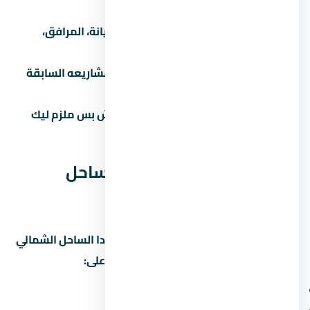
الفئة السعرية.
اسأل عن المصاريف الإضافية:
الصيانة، المرافق،
التشطيب، رسوم التحصيل.
تحقق من سجل المطور:
ابحث عن مشاريعه السابقة
واسأل الملاك القدامى.
لازم تشوف عقد ملزم للطرفين:
مش بس ملزم ليك
بالدفع، ملزم للمطور بالتسليم.
مقارنة لافيستا كاسكادا الساحل
الشمالي مع مشاريع تانية
علشان تاخد قرار صح، قارن لافيستا كاسكادا الساحل الشمالي
بمشاريع تانية في الساحل الشمالي. ابصل على:
سعر المتر (مش بس السعر الإجمالي)