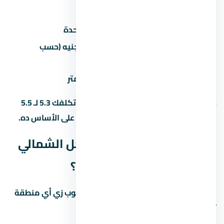
عداد كهرباء/مياه
2,000-5,000 جنيه
رسوم تحصيل/إدارية
1-2% من سعر الوحدة
50,000-200,000 جنيه (حسب
جراج/موقف سيارة
المنطقة)
تشطيب إضافي
500-1,500 جنيه/متر
ده معناه إن وحدة بـ 5 مليون جنيه ممكن تكلفك 5.3 لـ 5.5
مليون مع كل المصاريف. احسب الميزانية على الأساس ده.
ليه لافيستا كاسكادا الساحل الشمالي
في الساحل الشمالي بالذات؟
الساحل الشمالي منطقة ليها مميزات وعيوب زي أي منطقة
تانية في مصر. خليني أقولك يعني إيه: