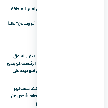
العقد.
ما تقارنش:
كل مشروع ليه بديل في نفس المنطقة
والفئة.
تاخد قرار متسرع تحت ضغط البيع:
“آخر وحدتين” غالباً
تكتيك بيع مش حقيقة.
عن الساحل الشمالي
الساحل الشمالي من المناطق اللي ليها طلب في السوق
المصري بسبب قربها من الخدمات والطرق الرئيسية. لو بتدوّر
على استثمار، الساحل الشمالي بتوفر فرص نمو جيدة على
المدى المتوسط.
متوسط الأسعار في الساحل الشمالي بيختلف حسب نوع
المشروع والمطور. الوحدات under construction أرخص من
الجاهزة، لكن فيها مخاطرة موعد التسليم.