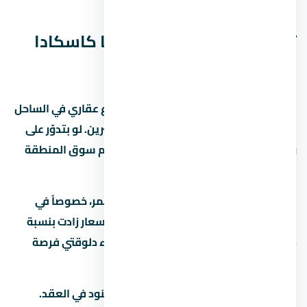
قبل ما تقرر.
تفاصيل إضافية عن لافيستا كاسكادا
الساحل الشمالي
لافيستا كاسكادا الساحل الشمالي مشروع عقاري في الساحل
الشمالي بيستهدف فئة معينة من المشترين. لو بتدوّر على
وحدة للسكن أو الاستثمار، المفروض تفهم سوق المنطقة
كويس قبل أي خطوة.
السوق العقاري في مصر بيشهد نمو مستمر، خصوصاً في
المناطق الجديدة زي الساحل الشمالي. الأسعار زادت بنسبة
15% لـ25% في آخر سنتين، وده بيخلي الشراء دلوقتي فرصة
كويسة لو الميزانية تسمح.
قبل ما تحجز في تأكد من إنك فاهم كل البنود في العقد.