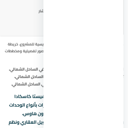
📐 مخطط المشروع
اطلب المخطط من المستشار
صور لافيستا كاسكادا الساحل الشمالي: الصورة الرئيسية للمشروع، خريطة
الموقع التقريبية، ومخطط المشروع. للحصول على صور تفصيلية ومخططات
حديثة، تواصل مع المستشار العقاري.
ابحث أيضاً عن:
شقق في الساحل الشمالي
،
فيلا في الساحل الشمالي
،
تاون هاوس في الساحل الشمالي
،
دوبلكس في الساحل الشمالي
،
شاليه في الساحل الشمالي
،
التمويل العقاري في الساحل الشمالي
.
هل تبحث عن شقة أو فيلا أو شاليه في لافيستا كاسكادا
الساحل الشمالي في نقدم لك أفضل الخيارات بأنواع الوحدات
المختلفة: شقق سكنية، فلل مستقلة، تاون هاوس،
ودوبلكس. كما نوفر استشارات حول التمويل العقاري ونظم