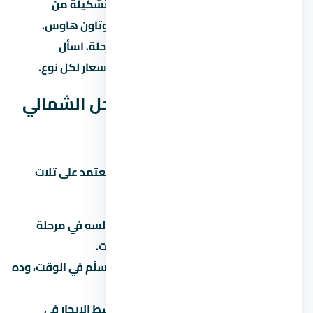
لافيستا كاسكادا الساحل الشمالي بيوفر تشكيلة من
الوحدات: شقق بغرف مختلفة، دوبلكس، وتاون هاوس.
المساحات بتختلف حسب نوع الوحدة والمرحلة. اسأل
المستشار عن المساحات المتاحة حالياً والأسعار لكل نوع.
هل لافيستا كاسكادا الساحل الشمالي
استثمار كويس؟
الاستثمار العقاري في الساحل الشمالي بيعتمد على تلات
عوامل رئيسية:
نمو المنطقة:
هل الساحل الشمالي لسه في مرحلة
تطور؟ لو آه، الأسعار هتزيد مع الوقت.
سمعة المطور:
المطور المعروف بيسلّم في الوقت، وده
بيحافظ على قيمة الوحدة.
الإيجار:
لو ناوي تأجّر، اسأل عن متوسط الإيجار في