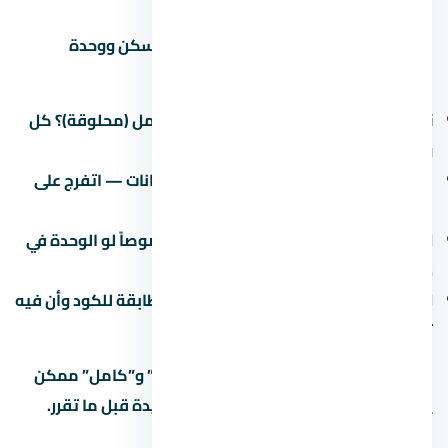
التشطيب هو الفرق بين وحدة تستاهل السكن ووحدة
محتاجة صيانة كل شهر. في اسأل عن:
نوع التشطيب:
نص تشطيب (لقطة) أم كامل (محلوقة)؟ كل
واحد ليه سعر ومميزات.
جودة المواد:
البورسلين والسنترال والدهانات — اتفرج على
نموذج مسلّم قبل ما تقرر.
العزل:
العزل المائي والحراري مهم جداً خصوصاً لو الوحدة في
دور أرضي أو دور أخير.
الكهرباء والصحي:
اتأكد إن التمديدات مطابقة للكود وأن فيه
تأريض.
في مشاريع كتير، الفرق بين “نص تشطيب” و”كامل” ممكن
يوصل 500-1500 جنيه للمتر. احسبها كمبيدة قبل ما تقرر.