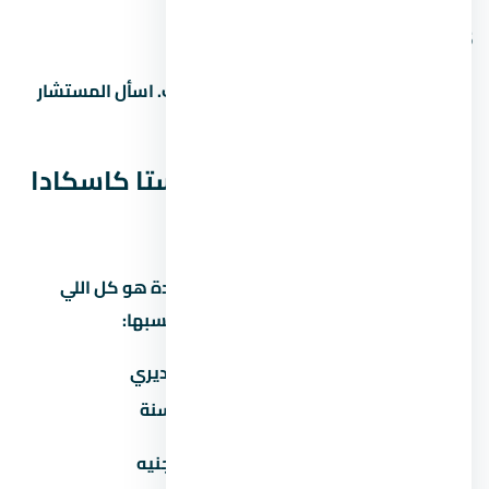
5. هل التمويل العقاري متاح في
غالباً آه، بس ده بيعتمد على المطور والبنك. اسأل المستشار
عن البنوك المتاحة وشروط التمويل.
المصاريف الخفية في لافيستا كاسكادا
الساحل الشمالي
كتير من المشترين بيفتكروا إن سعر الوحدة هو كل اللي
هيدفعوه. بس فيه مصاريف تانية لازم تحسبها:
المصروف
تقديري
صيانة سنوية
30-60 جنيه/متر/سنة
تكيف مركزي
50,000-100,000 جنيه
(اختياري)