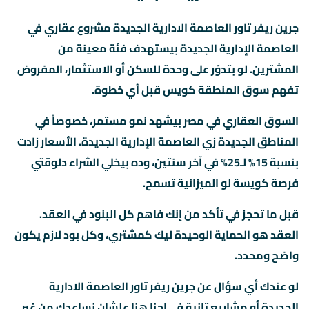
جرين ريفر تاور العاصمة الادارية الجديدة مشروع عقاري في
العاصمة الإدارية الجديدة بيستهدف فئة معينة من
المشترين. لو بتدوّر على وحدة للسكن أو الاستثمار، المفروض
تفهم سوق المنطقة كويس قبل أي خطوة.
السوق العقاري في مصر بيشهد نمو مستمر، خصوصاً في
المناطق الجديدة زي العاصمة الإدارية الجديدة. الأسعار زادت
بنسبة 15% لـ25% في آخر سنتين، وده بيخلي الشراء دلوقتي
فرصة كويسة لو الميزانية تسمح.
قبل ما تحجز في تأكد من إنك فاهم كل البنود في العقد.
العقد هو الحماية الوحيدة ليك كمشتري، وكل بود لازم يكون
واضح ومحدد.
لو عندك أي سؤال عن جرين ريفر تاور العاصمة الادارية
الجديدة أو مشاريع تانية في احنا هنا علشان نساعدك من غير