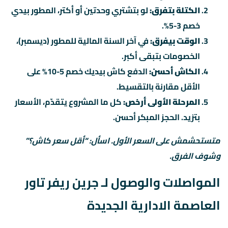
الكتلة بتفرق:
لو بتشتري وحدتين أو أكتر، المطور بيدي
خصم 3-5%.
الوقت بيفرق:
في آخر السنة المالية للمطور (ديسمبر)،
الخصومات بتبقى أكبر.
الكاش أحسن:
الدفع كاش بيديك خصم 5-10% على
الأقل مقارنة بالتقسيط.
المرحلة الأولى أرخص:
كل ما المشروع يتقدّم، الأسعار
بتزيد. الحجز المبكر أحسن.
متستحشمش على السعر الأول. اسأل: “أقل سعر كاش؟”
وشوف الفرق.
المواصلات والوصول لـ جرين ريفر تاور
العاصمة الادارية الجديدة