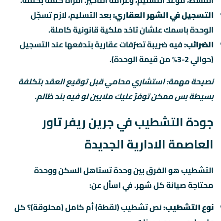
القسط، موعد التسليم، وغرامة التأخير. اقراه كلمة بكلمة.
التسجيل في الشهر العقاري:
بعد التسليم، لازم تسجّل
الوحدة باسمك علشان تاخد ملكية قانونية كاملة.
الضرائب:
فيه ضريبة تصرّفات عقارية بتدفعها عند التسجيل
(حوالي 2-3% من قيمة الوحدة).
نصيحة مهمة: استشاري محامي قبل توقيع العقد بتكلفة
بسيطة بس ممكن توفرّ عليك ملايين لو فيه بند ظالم.
جودة التشطيب في جرين ريفر تاور
العاصمة الادارية الجديدة
التشطيب هو الفرق بين وحدة تستاهل السكن ووحدة
محتاجة صيانة كل شهر. في اسأل عن:
نوع التشطيب:
نص تشطيب (لقطة) أم كامل (محلوقة)؟ كل