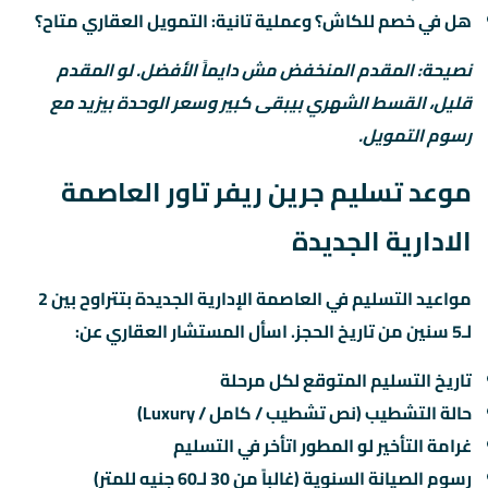
هل في خصم للكاش؟ وعملية تانية: التمويل العقاري متاح؟
نصيحة: المقدم المنخفض مش دايماً الأفضل. لو المقدم
قليل، القسط الشهري بيبقى كبير وسعر الوحدة بيزيد مع
رسوم التمويل.
موعد تسليم جرين ريفر تاور العاصمة
الادارية الجديدة
مواعيد التسليم في العاصمة الإدارية الجديدة بتتراوح بين 2
لـ5 سنين من تاريخ الحجز. اسأل المستشار العقاري عن:
تاريخ التسليم المتوقع لكل مرحلة
حالة التشطيب (نص تشطيب / كامل / Luxury)
غرامة التأخير لو المطور اتأخر في التسليم
رسوم الصيانة السنوية (غالباً من 30 لـ60 جنيه للمتر)