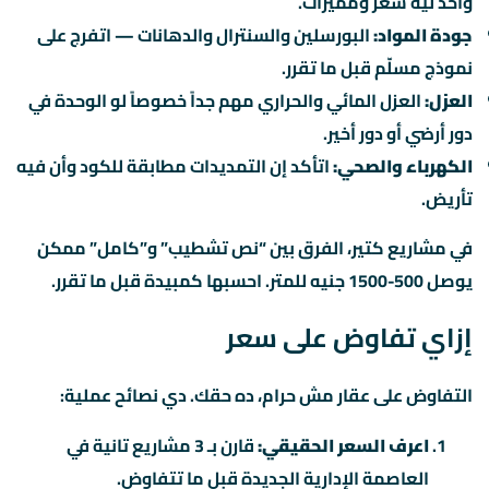
واحد ليه سعر ومميزات.
جودة المواد:
البورسلين والسنترال والدهانات — اتفرج على
نموذج مسلّم قبل ما تقرر.
العزل:
العزل المائي والحراري مهم جداً خصوصاً لو الوحدة في
دور أرضي أو دور أخير.
الكهرباء والصحي:
اتأكد إن التمديدات مطابقة للكود وأن فيه
تأريض.
في مشاريع كتير، الفرق بين “نص تشطيب” و”كامل” ممكن
يوصل 500-1500 جنيه للمتر. احسبها كمبيدة قبل ما تقرر.
إزاي تفاوض على سعر
التفاوض على عقار مش حرام، ده حقك. دي نصائح عملية:
اعرف السعر الحقيقي:
قارن بـ 3 مشاريع تانية في
العاصمة الإدارية الجديدة قبل ما تتفاوض.