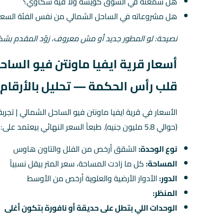
هل سمعته في السوق كويسة ولا فيه شكاوي؟
هل مشروعاته في الساحل الشمالي من نفس الفئة السعر
نصيحة: لو المطور جديد أو مش معروف، زوّد المقدم بش
أسعار قرية ايفيا ماونتن فيو الساحل
قلب رأس الحكمة — تحليل بالأرقام
الأسعار في قرية ايفيا ماونتن فيو الساحل الشمالي | تجربة
(حوالي 5.8 مليون جنيه). طبعاً السعر النهائي بيعتمد على:
نوع الوحدة:
الشقق أرخص من الفلل والتاون هاوس
المساحة:
كل ما زادت المساحة، سعر المتر بيقل نسبياً
الدور:
الأدوار الأرضية والعلوية أرخص من الأوسط
المنظر:
الوحدات اللي بتطل على حديقة أو نافورة بتكون أغلى