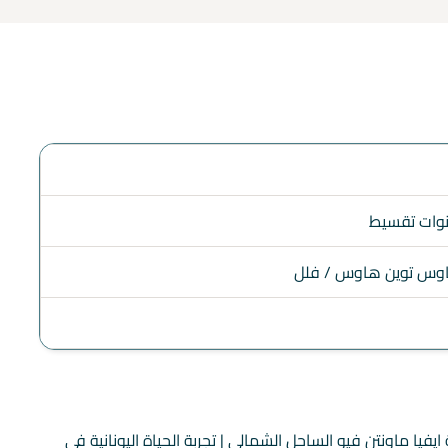
اوس توين هاوس / فلل
فيا ماونتن فيو الساحل الشمالي | تجربة الحياة اليونانية في