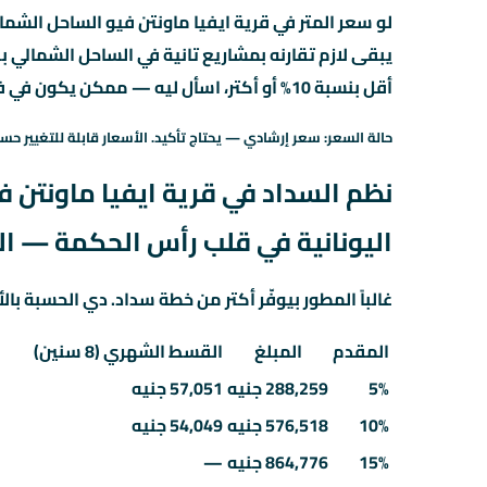
لو سعر المتر في قرية ايفيا ماونتن فيو الساحل الشمال
يبقى لازم تقارنه بمشاريع تانية في الساحل الشمالي
أقل بنسبة 10% أو أكتر، اسأل ليه — ممكن يكون في فرق في التشطيب أو الخدمات.
حالة السعر: سعر إرشادي — يحتاج تأكيد. الأسعار قابلة للتغيير حسب
نظم السداد في قرية ايفيا ماونتن في
اليونانية في قلب رأس الحكمة — 
غالباً المطور بيوفّر أكتر من خطة سداد. دي الحسبة بالأ
المقدم
المبلغ
القسط الشهري (8 سنين)
5%
288,259 جنيه
57,051 جنيه
10%
576,518 جنيه
54,049 جنيه
15%
864,776 جنيه
—