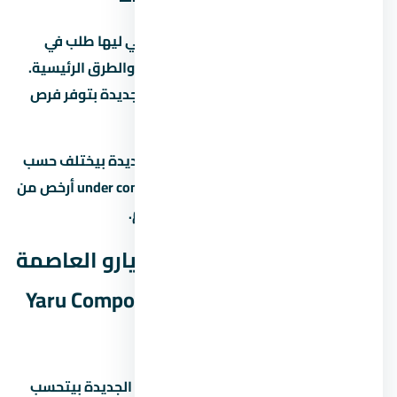
العاصمة الإدارية الجديدة من المناطق اللي ليها طلب في
السوق المصري بسبب قربها من الخدمات والطرق الرئيسية.
لو بتدوّر على استثمار، العاصمة الإدارية الجديدة بتوفر فرص
نمو جيدة على المدى المتوسط.
متوسط الأسعار في العاصمة الإدارية الجديدة بيختلف حسب
نوع المشروع والمطور. الوحدات under construction أرخص من
الجاهزة، لكن فيها مخاطرة موعد التسليم.
العائد المتوقع من كمبوند يارو العاصمة
الإدارية الجديدة – Yaru Compound New
Capital
العائد على الاستثمار في العاصمة الإدارية الجديدة بيتحسب