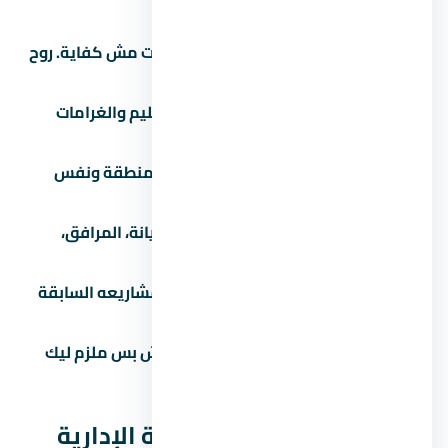
زور الموقع بنفسك:
الصور والإعلانات مش كفاية. روح
شوف الموقع والمجاورة بنفسك.
اقرأ العقد كامل:
خصوصاً بنود التسليم والغرامات
والرسوم الخفية.
قارن بـ 3 مشاريع تانية:
في نفس المنطقة ونفس
الفئة السعرية.
اسأل عن المصاريف الإضافية:
الصيانة، المرافق،
التشطيب، رسوم التحصيل.
تحقق من سجل المطور:
ابحث عن مشاريعه السابقة
واسأل الملاك القدامى.
لازم تشوف عقد ملزم للطرفين:
مش بس ملزم ليك
بالدفع، ملزم للمطور بالتسليم.
مقارنة كمبوند يارو العاصمة الإدارية