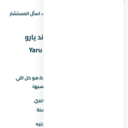
غالباً آه، بس ده بيعتمد على المطور والبنك. اسأل المستشار
عن البنوك المتاحة وشروط التمويل.
المصاريف الخفية في كمبوند يارو
العاصمة الإدارية الجديدة – Yaru
Compound New Capital
كتير من المشترين بيفتكروا إن سعر الوحدة هو كل اللي
هيدفعوه. بس فيه مصاريف تانية لازم تحسبها:
المصروف
تقديري
صيانة سنوية
30-60 جنيه/متر/سنة
تكيف مركزي
50,000-100,000 جنيه