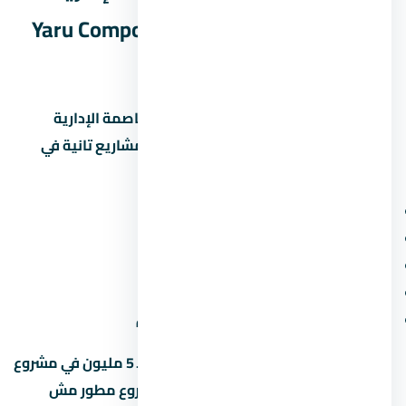
الجديدة – Yaru Compound New Capital
مع مشاريع تانية
علشان تاخد قرار صح، قارن كمبوند يارو العاصمة الإدارية
الجديدة – Yaru Compound New Capital بمشاريع تانية في
العاصمة الإدارية الجديدة. ابصل على:
سعر المتر (مش بس السعر الإجمالي)
المقدم ونسبة القسط الشهري
موعد التسليم وسمعة المطور
المساحة الخضراء ونسبة البناء
قرب المشروع من الطرق والمحاور الجديدة
متخليش قرارك على السعر لوحده. وحدة بـ 5 مليون في مشروع
محترم أحسن من وحدة بـ 4 مليون في مشروع مطور مش