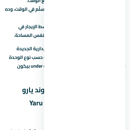
مرحلة تطور؟ لو آه، الأسعار هتزيد مع الوقت.
سمعة المطور:
المطور المعروف بيسلّم في الوقت، وده
بيحافظ على قيمة الوحدة.
الإيجار:
لو ناوي تأجّر، اسأل عن متوسط الإيجار في
العاصمة الإدارية الجديدة للوحدات بنفس المساحة.
العائد المتوقع على الإيجار في العاصمة الإدارية الجديدة
بيتراوح بين 6% لـ8% سنوياً، لكن ده بيختلف حسب نوع الوحدة
والموقع. الاستثمار في عقار under construction بيكون
أرخص، لكن مخاطرة التأخير أعلى.
الخدمات والمرافق في كمبوند يارو
العاصمة الإدارية الجديدة – Yaru
Compound New Capital