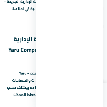
لو عندك أي سؤال عن كمبوند يارو العاصمة الإدارية الجديدة –
Yaru Compound New Capital أو مشاريع تانية في احنا هنا
علشان نساعدك من غير التزام.
المطور:
شركة كونتراك للتطوير العقاري
مخطط كمبوند يارو العاصمة الإدارية
الجديدة – Yaru Compound New Capital
(Master Plan)
مخطط كمبوند يارو العاصمة الإدارية الجديدة – Yaru
Compound New Capital بيبين توزيع الوحدات والمساحات
الخضراء والخدمات داخل المشروع. المخطط ده بيختلف حسب
المرحلة، فاسأل المستشار العقاري عن المخطط المحدّث
اطلب
اتصال
واتساب
الأسعار
للمرحلة اللي مهتم بيها.