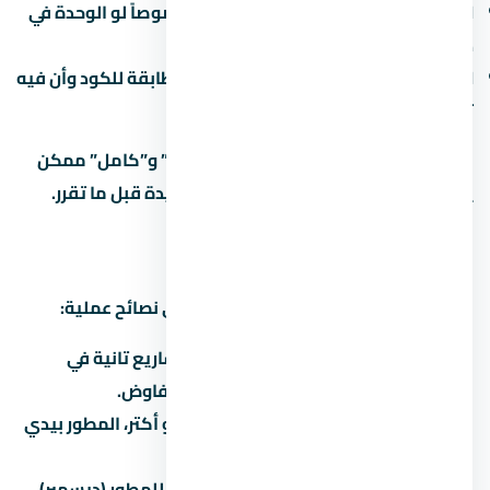
العزل:
العزل المائي والحراري مهم جداً خصوصاً لو الوحدة في
دور أرضي أو دور أخير.
الكهرباء والصحي:
اتأكد إن التمديدات مطابقة للكود وأن فيه
تأريض.
في مشاريع كتير، الفرق بين “نص تشطيب” و”كامل” ممكن
يوصل 500-1500 جنيه للمتر. احسبها كمبيدة قبل ما تقرر.
إزاي تفاوض على سعر
التفاوض على عقار مش حرام، ده حقك. دي نصائح عملية:
اعرف السعر الحقيقي:
قارن بـ 3 مشاريع تانية في
العاصمة الإدارية الجديدة قبل ما تتفاوض.
الكتلة بتفرق:
لو بتشتري وحدتين أو أكتر، المطور بيدي
خصم 3-5%.
الوقت بيفرق:
في آخر السنة المالية للمطور (ديسمبر)،