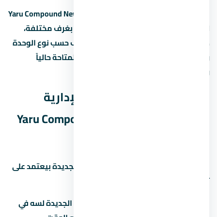
كمبوند يارو العاصمة الإدارية الجديدة – Yaru Compound New
Capital بيوفر تشكيلة من الوحدات: شقق بغرف مختلفة،
دوبلكس، وتاون هاوس. المساحات بتختلف حسب نوع الوحدة
والمرحلة. اسأل المستشار عن المساحات المتاحة حالياً
والأسعار لكل نوع.
هل كمبوند يارو العاصمة الإدارية
الجديدة – Yaru Compound New Capital
استثمار كويس؟
الاستثمار العقاري في العاصمة الإدارية الجديدة بيعتمد على
تلات عوامل رئيسية:
نمو المنطقة:
هل العاصمة الإدارية الجديدة لسه في