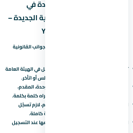
الجوانب القانونية لشراء وحدة في
كمبوند يارو العاصمة الإدارية الجديدة –
Yaru Compound New Capital
قبل ما توقّع أي ورق في لازم تبصل على الجوانب القانونية
بتاعة المشروع:
تسجيل المشروع:
اتأكد إن المشروع مسجّل في الهيئة العامة
للرقابة العقارية. ده بيحميك لو المطور أفلس أو اتأخر.
عقد البيع الابتدائي:
العقد بيحدد سعر الوحدة، المقدم،
القسط، موعد التسليم، وغرامة التأخير. اقراه كلمة بكلمة.
التسجيل في الشهر العقاري:
بعد التسليم، لازم تسجّل
الوحدة باسمك علشان تاخد ملكية قانونية كاملة.
الضرائب:
فيه ضريبة تصرّفات عقارية بتدفعها عند التسجيل
(حوالي 2-3% من قيمة الوحدة).