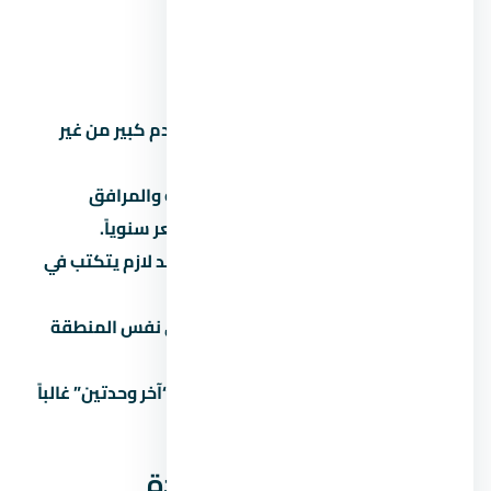
معروف.
أخطاء شائعة لازم تتجنبها
تشتري على المسؤولية:
توقع مقدم كبير من غير
قراءة العقد بالتفصيل.
تتجاهل المصاريف الخفية:
الصيانة والمرافق
والتحصيل بيوصلوا 5% لـ8% من السعر سنوياً.
تثق في المواعيد الشفهية:
كل وعد لازم يتكتب في
العقد.
ما تقارنش:
كل مشروع ليه بديل في نفس المنطقة
والفئة.
تاخد قرار متسرع تحت ضغط البيع:
“آخر وحدتين” غالباً
تكتيك بيع مش حقيقة.
عن العاصمة الإدارية الجديدة