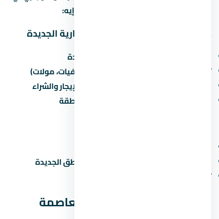
منطقة تانية في مصر. خليني أقولك يعني إيه:
مميزات الاستثمار في العاصمة الإدارية الجديدة
القرب من الطرق الرئيسية والمحاور الجديدة
توفر الخدمات الأساسية (مدارس، مستشفيات، مولات)
نمو سكاني مستمر يزيد من الطلب على الإيجار والشراء
مشاريع مطورين كبار بتزيد من قيمة المنطقة
عيوب محتملة
الزحمة المرورية في ساعات الذروة
صعوبة المواصلات العامة في بعض المناطق الجديدة
تأخر المرافق في المراحل الجديدة
الخلاصة: هل كمبوند يارو العاصمة