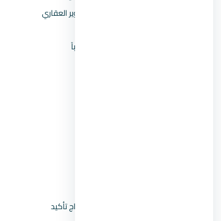
المطور العقاري
شركة كونتراك للتطوير العقاري
السعر يبدأ من
6,321,000 جنيه
السعر بالمليون
6.3 مليون جنيه تقريباً
المقدم 5%
316,050 جنيه
المقدم 10%
632,100 جنيه
المقدم 15%
948,150 جنيه
القسط الشهري
(مقدم 5% على 8
62,552 جنيه
سنين)
القسط الشهري
(مقدم 10% على 8
59,259 جنيه
سنين)
حالة السعر
سعر إرشادي — يحتاج تأكيد