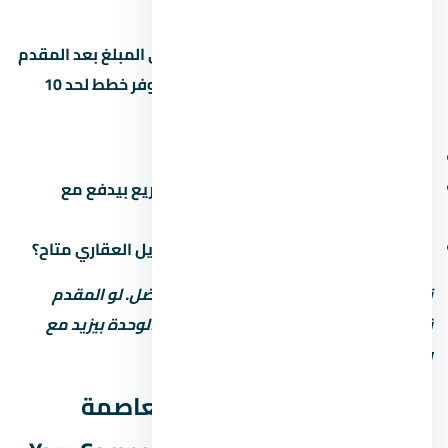
15%
948,150 جنيه
—
القسط الشهري محسوب على أساس باقي المبلغ بعد المقدم
على 8 سنين (96 شهر). بعض المطورين بيوفر خطط لحد 10
سنين بس مع غرامة تأخير أعلى. اسأل عن:
هل فيه رسوم إدارية على خطة السداد؟
ميعاد دفع القسط الأخير (في بعض المشاريع بيدفع مع
التسليم)
هل في خصم للكاش؟ وعملية تانية: التمويل العقاري متاح؟
نصيحة: المقدم المنخفض مش دايماً الأفضل. لو المقدم
قليل، القسط الشهري بيبقى كبير وسعر الوحدة بيزيد مع
رسوم التمويل.
موعد تسليم كمبوند يارو العاصمة