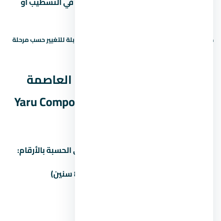
أو أكتر، اسأل ليه — ممكن يكون في فرق في التشطيب أو
الخدمات.
حالة السعر: سعر إرشادي — يحتاج تأكيد. الأسعار قابلة للتغيير حسب مرحلة
البيع والتوفر.
نظم السداد في كمبوند يارو العاصمة
الإدارية الجديدة – Yaru Compound New
Capital — المقدم والقسط
غالباً المطور بيوفّر أكتر من خطة سداد. دي الحسبة بالأرقام:
المقدم
المبلغ
القسط الشهري (8 سنين)
5%
316,050 جنيه
62,552 جنيه
10%
632,100 جنيه
59,259 جنيه