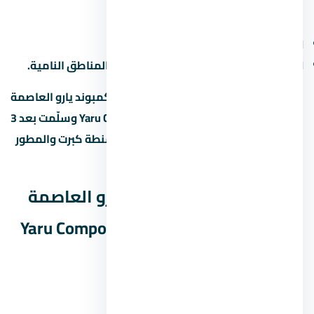
بطريقتين:
الإيجار:
6% لـ8% سنوياً من قيمة الوحدة.
الزيادة الرأسمالية:
10% لـ15% سنوياً في المناطق النامية.
لو اشتريت وحدة under construction في كمبوند يارو العاصمة
الإدارية الجديدة – Yaru Compound New Capital وسلّمت بعد 3
سنين، ممكن تبيعها بربح 20% لـ30% لو المنطة كبرت والمطور
سلّم في الوقت.
أسئلة شائعة عن كمبوند يارو العاصمة
الإدارية الجديدة – Yaru Compound New
Capital
1. كم سعر المتر في