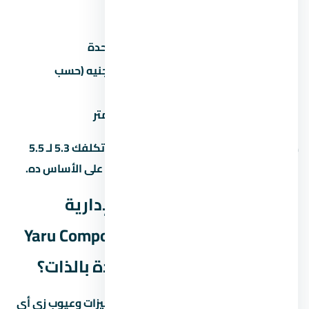
(اختياري)
عداد كهرباء/مياه
2,000-5,000 جنيه
رسوم تحصيل/إدارية
1-2% من سعر الوحدة
50,000-200,000 جنيه (حسب
جراج/موقف سيارة
المنطقة)
تشطيب إضافي
500-1,500 جنيه/متر
ده معناه إن وحدة بـ 5 مليون جنيه ممكن تكلفك 5.3 لـ 5.5
مليون مع كل المصاريف. احسب الميزانية على الأساس ده.
ليه كمبوند يارو العاصمة الإدارية
الجديدة – Yaru Compound New Capital
في العاصمة الإدارية الجديدة بالذات؟
العاصمة الإدارية الجديدة منطقة ليها مميزات وعيوب زي أي