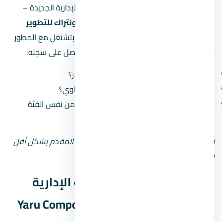
المطور المسؤول عن كمبوند يارو العاصمة الإدارية الجديدة –
Yaru Compound New Capital هو
شركة كونتراك للتطوير
العقاري
. لما بتشتري وحدة في مشروع، أنت بتشتغل مع المطور
على مدى سنين (من الحجز للتسليم)، فلازم تبصل على سجله:
كم مشروع سلّم قبل كده وكم مشروع متأخّر؟
هل سمعته في السوق كويسة ولا فيه شكاوي؟
هل مشروعاته في العاصمة الإدارية الجديدة من نفس الفئة
السعرية؟
نصيحة: لو المطور جديد أو مش معروف، زوّد المقدم بشكل أقل
وحاول تقسيط المبلغ على مدى أطول.
أسعار كمبوند يارو العاصمة الإدارية
الجديدة – Yaru Compound New Capital