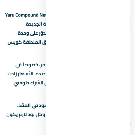
كمبوند يارو العاصمة الإدارية الجديدة – Yaru Compound New
Capital مشروع عقاري في العاصمة الإدارية الجديدة
بيستهدف فئة معينة من المشترين. لو بتدوّر على وحدة
للسكن أو الاستثمار، المفروض تفهم سوق المنطقة كويس
قبل أي خطوة.
السوق العقاري في مصر بيشهد نمو مستمر، خصوصاً في
المناطق الجديدة زي العاصمة الإدارية الجديدة. الأسعار زادت
بنسبة 15% لـ25% في آخر سنتين، وده بيخلي الشراء دلوقتي
فرصة كويسة لو الميزانية تسمح.
قبل ما تحجز في تأكد من إنك فاهم كل البنود في العقد.
العقد هو الحماية الوحيدة ليك كمشتري، وكل بود لازم يكون
واضح ومحدد.