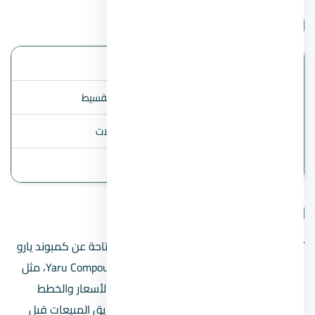
بيانات المشروع
الموقع
العاصمة الإدارية
أنظمة السداد
المقدم 10% ، 10 سنوات تقسيط
أنواع الوحدات
شقق / تاون هاوس / فيلات
آخر تحديث
2 August 2026
تفاصيل المشروع
تنبيه مهم:
هذه الصفحة تعرض البيانات المتاحة عن كمبوند يارو
العاصمة الإدارية الجديدة – Yaru Compound New Capital، مثل
السعر المبدئي ونظام السداد عند توفرهما. الأسعار والخطط
والموقع الدقيق قد تتغير؛ راجع المطور أو فريق المبيعات قبل