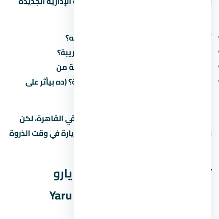
Yaru Compound New Capital في العاصمة الإدارية الجديدة
بتأثر على جودة حياتك اليومية. اسأل عن:
أقرب طريق محوري وكم دقيقة للوصول له؟
هل فيه مواصلات عامة (مترو، أتوبيس) قريبة؟
كم الوقت المقدر للوصول للعمل/المدرسة من
هل فيه طرق جديدة مخططة في المنطقة؟ (ده بيأثر على
القيمة مستقبلاً)
في الطرق الرئيسية بتوفر وصول سريع لباقي القاهرة، لكن
زحمة المرور بتختلف حسب الساعة. جرّب الزيارة في وقت الذروة
قبل ما تقرر.
تفاصيل إضافية عن كمبوند يارو
العاصمة الإدارية الجديدة – Yaru
Compound New Capital