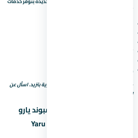
المشاريع الحديثة في العاصمة الإدارية الجديدة بتوفر خدمات
أساسية ومميزة. اسأل عن:
مناطق خضراء ومساحات مفتوحة
ملاعب أطفال ومناطق رياضية
محلات تجارية وصيدلية وسوبر ماركت
أمن وحراسة 24 ساعة وكاميرات مراقبة
مواقف سيارات (مغطاة أو مفتوحة)
خدمات صيانة ونجافة
كل ما زادت الخدمات، رسوم الصيانة السنوية بتزيد. اسأل عن
التكلفة الإجمالية مش بس سعر الشراء.
نصائح قبل ما تشتري في كمبوند يارو
العاصمة الإدارية الجديدة – Yaru
Compound New Capital