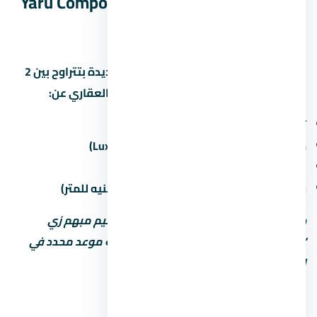
الإدارية الجديدة – Yaru Compound New
Capital
مواعيد التسليم في العاصمة الإدارية الجديدة بتتراوح بين 2
لـ5 سنين من تاريخ الحجز. اسأل المستشار العقاري عن:
تاريخ التسليم المتوقع لكل مرحلة
حالة التشطيب (نص تشطيب / كامل / Luxury)
غرامة التأخير لو المطور اتأخر في التسليم
رسوم الصيانة السنوية (غالباً من 30 لـ60 جنيه للمتر)
خد بالك: بعض المطورين بيكتب موعد تسليم مبهم زي
“2027” من غير تحديد الربع أو الشهر. اطلب موعد محدد في
العقد.
أنواع الوحدات والمساحات