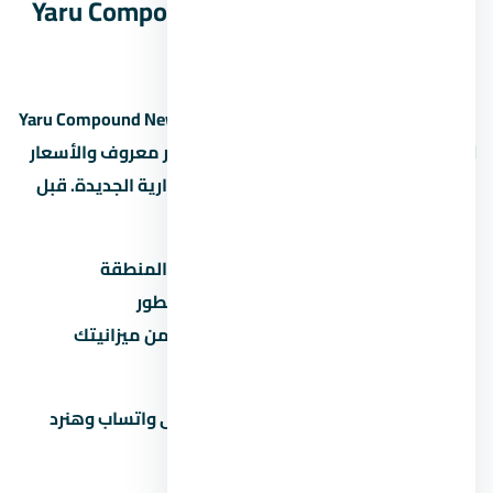
الإدارية الجديدة – Yaru Compound New
Capital مناسب ليك؟
كمبوند يارو العاصمة الإدارية الجديدة – Yaru Compound New
Capital مشروع يستاهل التفكير لو المطور معروف والأسعار
منطقية مقارنة بالسوق في العاصمة الإدارية الجديدة. قبل
ما تاخد قرار:
قارن السعر بمشاريع تانية في نفس المنطقة
تأكد من موعد التسليم وسمعة المطور
احسب القسط الشهري وتأكد إنه ضمن ميزانيتك
زور الموقع بنفسك قبل الحجز
محتاج مساعدة في اتخاذ القرار؟ راسلنا على واتساب وهنرد
عليك بكل التفاصيل اللي محتاجها.