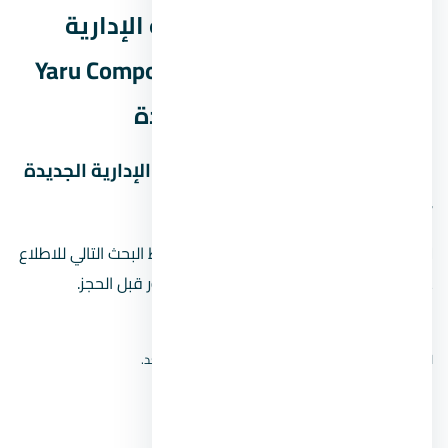
موقع كمبوند يارو العاصمة الإدارية
الجديدة – Yaru Compound New Capital
في العاصمة الإدارية الجديدة
خريطة موقع كمبوند يارو العاصمة الإدارية الجديدة
– Yaru Compound New Capital
لا نعرض دبوسًا تقريبيًا للمشروع. استخدم رابط البحث التالي للاطلاع
على نتائج الخريطة، ثم أكّد الموقع من المطور قبل الحجز.
افتح بحث الموقع على Google Maps
لا نعرض دبوسًا تقريبيًا؛ الموقع الدقيق لم يُتحقق منه بعد.
مين مطوّر