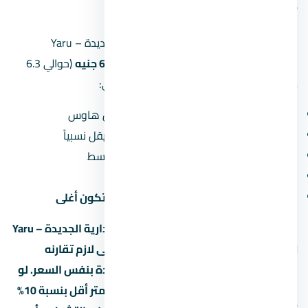
— تحليل بالأرقام
الأسعار في كمبوند يارو العاصمة الإدارية الجديدة – Yaru
Compound New Capital بتبدأ من
6,321,000 جنيه
(حوالي 6.3
مليون جنيه). طبعاً السعر النهائي بيعتمد على:
نوع الوحدة:
الشقق أرخص من الفلل والتاون هاوس
المساحة:
كل ما زادت المساحة، سعر المتر بيقل نسبياً
الدور:
الأدوار الأرضية والعلوية أرخص من الأوسط
المنظر:
الوحدات اللي بتطل على حديقة أو نافورة بتكون أغلى
لو سعر المتر في كمبوند يارو العاصمة الإدارية الجديدة – Yaru
Compound New Capital بيوصل جنيه، يبقى لازم تقارنه
بمشاريع تانية في العاصمة الإدارية الجديدة بنفس السعر. لو
لقيت مشروع تاني بنفس المساحة وسعر متر أقل بنسبة 10%