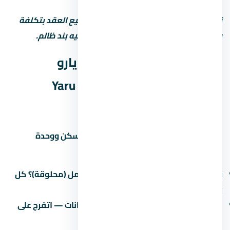
نصيحة مهمة: استشاري محامي قبل توقيع العقد بتكلفة
بسيطة بس ممكن توفرّ عليك ملايين لو فيه بند ظالم.
جودة التشطيب في كمبوند يارو
العاصمة الإدارية الجديدة – Yaru
Compound New Capital
التشطيب هو الفرق بين وحدة تستاهل السكن ووحدة
محتاجة صيانة كل شهر. في اسأل عن:
نوع التشطيب:
نص تشطيب (لقطة) أم كامل (محلوقة)؟ كل
واحد ليه سعر ومميزات.
جودة المواد:
البورسلين والسنترال والدهانات — اتفرج على
نموذج مسلّم قبل ما تقرر.