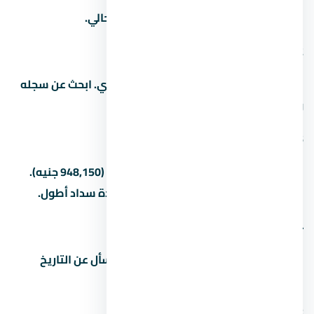
اسأل المستشار العقاري عن سعر المتر الحالي.
2. من هو مطور مشروع
المطور هو شركة كونتراك للتطوير العقاري. ابحث عن سجله
ومشاريعه السابقة قبل الشراء.
3. كم المقدم في
المقدم بيبدأ من 5% (316,050 جنيه) لـ15% (948,150 جنيه).
بعض المطورين بيقبلوا مقدم أقل مع مدة سداد أطول.
4. ما هو موعد تسليم المشروع
مواعيد التسليم بتختلف حسب المرحلة. اسأل عن التاريخ
الدقيق للوحدة اللي مهتم بيها.
5. هل التمويل العقاري متاح في