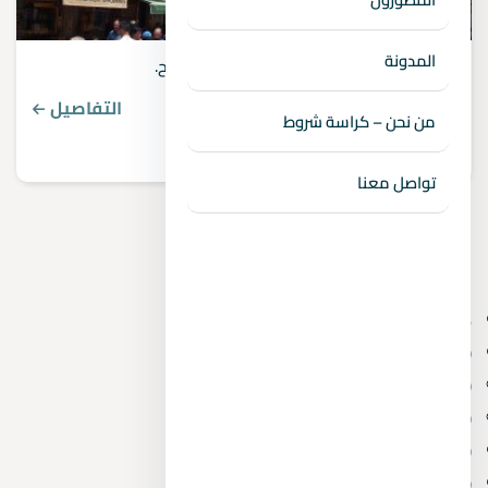
المدونة
افضل استثمار فى مصر – دليلك للاستثمار الناجح.
التفاصيل
من نحن – كراسة شروط
تواصل معنا
الأقسام
6 أكتوبر الجديدة
(3)
6th of October
(4)
Real Estate Consulting
(2)
Villas
(1)
Administrative and commercial
(10)
Mostakbal City
(1)