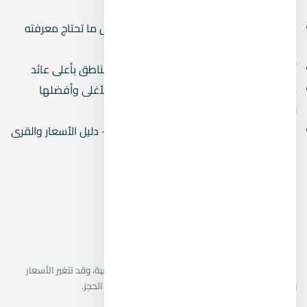
بالمسطحات المائية
دليل المشتري العقاري في مصر 2026 — كل ما تحتاج معرفته
قبل الشراء
أفضل استثمار عقاري في مصر 2026 — 5 مناطق بأعلى عائد
مصايف مصر بالترتيب 2026 — من الأرخص للأغلى وأفضلها
للعائلات
شاليهات للبيع في الساحل الشمالي 2026 — دليل الأسعار والقرى
المتاحة
نراجع البيانات المتاحة من المطورين والمصادر الرسمية، وقد تتغير الأسعار
والتوافر دون إشعار. يتم تأكيد التفاصيل النهائية قبل الحجز.