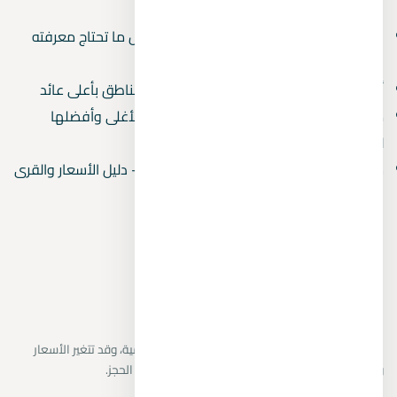
بالمسطحات المائية
دليل المشتري العقاري في مصر 2026 — كل ما تحتاج معرفته
قبل الشراء
أفضل استثمار عقاري في مصر 2026 — 5 مناطق بأعلى عائد
مصايف مصر بالترتيب 2026 — من الأرخص للأغلى وأفضلها
للعائلات
شاليهات للبيع في الساحل الشمالي 2026 — دليل الأسعار والقرى
المتاحة
نراجع البيانات المتاحة من المطورين والمصادر الرسمية، وقد تتغير الأسعار
والتوافر دون إشعار. يتم تأكيد التفاصيل النهائية قبل الحجز.