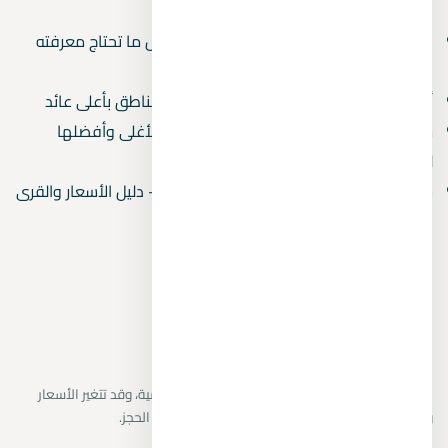
بالمسطحات المائية
دليل المشتري العقاري في مصر 2026 — كل ما تحتاج معرفته
قبل الشراء
أفضل استثمار عقاري في مصر 2026 — 5 مناطق بأعلى عائد
مصايف مصر بالترتيب 2026 — من الأرخص للأغلى وأفضلها
للعائلات
شاليهات للبيع في الساحل الشمالي 2026 — دليل الأسعار والقرى
المتاحة
نراجع البيانات المتاحة من المطورين والمصادر الرسمية، وقد تتغير الأسعار
والتوافر دون إشعار. يتم تأكيد التفاصيل النهائية قبل الحجز.