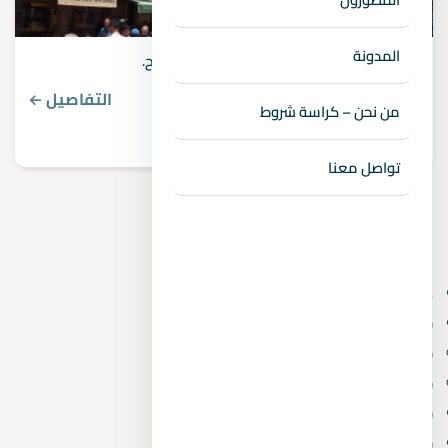
المدونة
افضل استثمار فى مصر – دليلك للاستثمار الناجح.
التفاصيل
من نحن – كراسة شروط
تواصل معنا
الأقسام
6 أكتوبر الجديدة
(3)
6th of October
(4)
Real Estate Consulting
(2)
Villas
(1)
Administrative and commercial
(10)
Mostakbal City
(1)