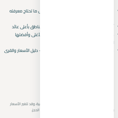
بالمسطحات المائية
دليل المشتري العقاري في مصر 2026 — كل ما تحتاج معرفته
قبل الشراء
أفضل استثمار عقاري في مصر 2026 — 5 مناطق بأعلى عائد
مصايف مصر بالترتيب 2026 — من الأرخص للأغلى وأفضلها
للعائلات
شاليهات للبيع في الساحل الشمالي 2026 — دليل الأسعار والقرى
المتاحة
نراجع البيانات المتاحة من المطورين والمصادر الرسمية، وقد تتغير الأسعار
والتوافر دون إشعار. يتم تأكيد التفاصيل النهائية قبل الحجز.