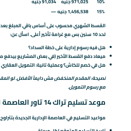
10%
971,025 جنيه
91,034 جنيه
15%
1,456,538 جنيه
—
لحد 10 سنين بس مع غرامة تأخير أعلى. اسأل عن:
هل فيه رسوم إدارية على خطة السداد؟
ميعاد دفع القسط الأخير (في بعض المشاريع بيدفع مع
هل في خصم للكاش؟ وعملية تانية: التمويل العقاري 
نصيحة: المقدم المنخفض مش دايماً الأفضل. لو المق
مع رسوم التمويل.
موعد تسليم تراك 14 تاور العاصمة الإدارية الجديدة
مواعيد التسليم في العاصمة الإدارية الجديدة بتتراوح بين 2 لـ5 سنين من تاريخ الحجز. اسأل المستشار العق
تاريخ التسليم المتوقع لكل مرحلة