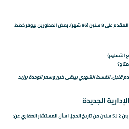
القسط الشهري محسوب على أساس باقي المبلغ بعد المقدم على 8 سنين (96 شهر). بعض المطورين بيوفر خطط
 التسليم)
متاح؟
دم قليل، القسط الشهري بيبقى كبير وسعر الوحدة بيزيد
اري عن: