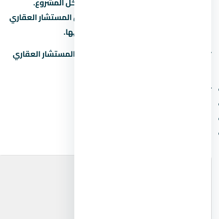
الوحدات والمساحات الخضراء والخدمات داخل المشروع.
المخطط ده بيختلف حسب المرحلة، فاسأل المستشار العقاري
عن المخطط المحدّث للمرحلة اللي مهتم بيها.
📋
اطلب مخطط المشروع التفصيلي
من المستشار العقاري
لمعرفة:
توزيع المباني والمساحات بينها
مواقع الخدمات (النادي، المول، المدرسة)
مواقف السيارات والمسارات
الوحدات المتاحة والنوعية في كل مرحلة
📍 خريطة الموقع