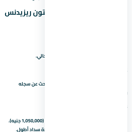
أسئلة شائعة عن كمبوند ستون ريزيدنس
التجمع الخامس
1. كم سعر المتر في
اسأل المستشار العقاري عن سعر المتر الحالي.
2. من هو مطور مشروع
المطور هو شركة pre للتطوير العقاري. ابحث عن سجله
ومشاريعه السابقة قبل الشراء.
3. كم المقدم في
المقدم بيبدأ من 5% (350,000 جنيه) لـ15% (1,050,000 جنيه).
بعض المطورين بيقبلوا مقدم أقل مع مدة سداد أطول.