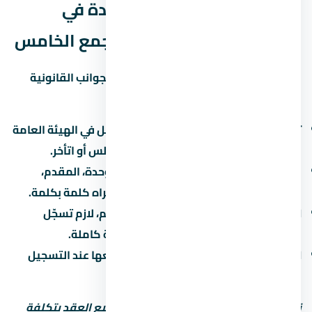
الجوانب القانونية لشراء وحدة في
كمبوند ستون ريزيدنس التجمع الخامس
قبل ما توقّع أي ورق في لازم تبصل على الجوانب القانونية
بتاعة المشروع:
تسجيل المشروع:
اتأكد إن المشروع مسجّل في الهيئة العامة
للرقابة العقارية. ده بيحميك لو المطور أفلس أو اتأخر.
عقد البيع الابتدائي:
العقد بيحدد سعر الوحدة، المقدم،
القسط، موعد التسليم، وغرامة التأخير. اقراه كلمة بكلمة.
التسجيل في الشهر العقاري:
بعد التسليم، لازم تسجّل
الوحدة باسمك علشان تاخد ملكية قانونية كاملة.
الضرائب:
فيه ضريبة تصرّفات عقارية بتدفعها عند التسجيل
(حوالي 2-3% من قيمة الوحدة).
نصيحة مهمة: استشاري محامي قبل توقيع العقد بتكلفة