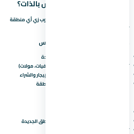
الخامس في التجمع الخامس بالذات؟
التجمع الخامس منطقة ليها مميزات وعيوب زي أي منطقة
تانية في مصر. خليني أقولك يعني إيه:
مميزات الاستثمار في التجمع الخامس
القرب من الطرق الرئيسية والمحاور الجديدة
توفر الخدمات الأساسية (مدارس، مستشفيات، مولات)
نمو سكاني مستمر يزيد من الطلب على الإيجار والشراء
مشاريع مطورين كبار بتزيد من قيمة المنطقة
عيوب محتملة
الزحمة المرورية في ساعات الذروة
صعوبة المواصلات العامة في بعض المناطق الجديدة
تأخر المرافق في المراحل الجديدة