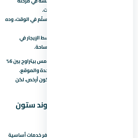
نمو المنطقة:
هل التجمع الخامس لسه في مرحلة
تطور؟ لو آه، الأسعار هتزيد مع الوقت.
سمعة المطور:
المطور المعروف بيسلّم في الوقت، وده
بيحافظ على قيمة الوحدة.
الإيجار:
لو ناوي تأجّر، اسأل عن متوسط الإيجار في
التجمع الخامس للوحدات بنفس المساحة.
العائد المتوقع على الإيجار في التجمع الخامس بيتراوح بين 6%
لـ8% سنوياً، لكن ده بيختلف حسب نوع الوحدة والموقع.
الاستثمار في عقار under construction بيكون أرخص، لكن
مخاطرة التأخير أعلى.
الخدمات والمرافق في كمبوند ستون
ريزيدنس التجمع الخامس
المشاريع الحديثة في التجمع الخامس بتوفر خدمات أساسية