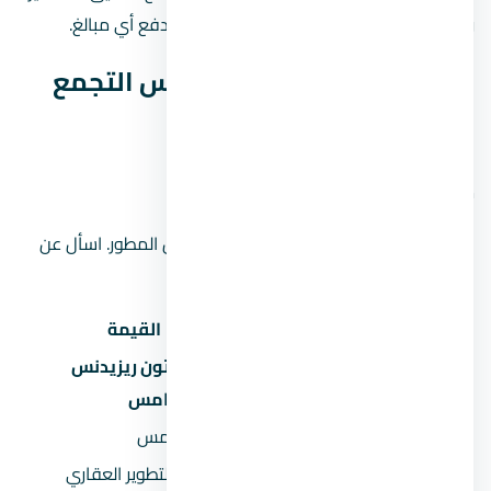
راجع المطور أو فريق المبيعات قبل الحجز أو دفع أي مبالغ.
بيانات كمبوند ستون ريزيدنس التجمع
الخامس السريعة
موقع المشروع على الخريطة
الموقع على الخريطة تقريبي ويحتاج تأكيد من المطور. اسأل عن
الموقع الدقيق عند الحجز.
البند
القيمة
كمبوند ستون ريزيدنس
اسم المشروع
التجمع الخامس
المنطقة
التجمع الخامس
المطور العقاري
شركة pre للتطوير العقاري