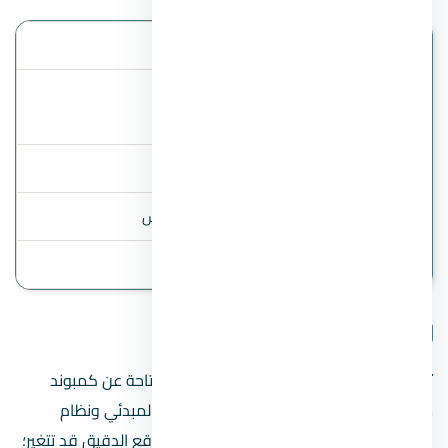
الموقع
التجمع الخامس
مساحات
450 فدان
الوحدات
أنظمة السداد
6 سنوات تقسيط
أنواع الوحدات
شقق، بنتهاوس، ودوبلكس
آخر تحديث
2 August 2026
تفاصيل المشروع
تنبيه مهم:
هذه الصفحة تعرض البيانات المتاحة عن كمبوند
ستون ريزيدنس التجمع الخامس، مثل السعر المبدئي ونظام
السداد عند توفرهما. الأسعار والخطط والموقع الدقيق قد تتغير؛