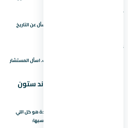
4. ما هو موعد تسليم المشروع
مواعيد التسليم بتختلف حسب المرحلة. اسأل عن التاريخ
الدقيق للوحدة اللي مهتم بيها.
5. هل التمويل العقاري متاح في
غالباً آه، بس ده بيعتمد على المطور والبنك. اسأل المستشار
عن البنوك المتاحة وشروط التمويل.
المصاريف الخفية في كمبوند ستون
ريزيدنس التجمع الخامس
كتير من المشترين بيفتكروا إن سعر الوحدة هو كل اللي
هيدفعوه. بس فيه مصاريف تانية لازم تحسبها: