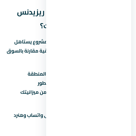
الخلاصة: هل كمبوند ستون ريزيدنس
التجمع الخامس مناسب ليك؟
كمبوند ستون ريزيدنس التجمع الخامس مشروع يستاهل
التفكير لو المطور معروف والأسعار منطقية مقارنة بالسوق
في التجمع الخامس. قبل ما تاخد قرار:
قارن السعر بمشاريع تانية في نفس المنطقة
تأكد من موعد التسليم وسمعة المطور
احسب القسط الشهري وتأكد إنه ضمن ميزانيتك
زور الموقع بنفسك قبل الحجز
محتاج مساعدة في اتخاذ القرار؟ راسلنا على واتساب وهنرد
عليك بكل التفاصيل اللي محتاجها.