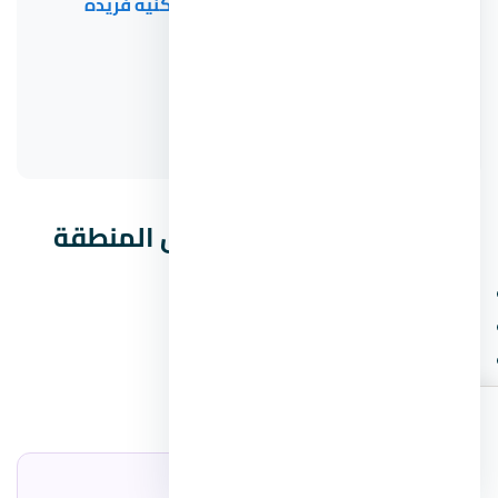
كمبوند ازار التجمع الخامس – تجربة سكنية فريدة
Begonia Residence
Tru
The Crest
مشروعات مشابهة في نفس المنطقة
كمبوند جاليريا مون فالي التجمع الخامس
كمبوند واتر واي فيلا التجمع الخامس
كمبوند ماونتن فيو 2 التجمع الخامس
ميجا مول التجمع الخامس
اطلب
اتصال
واتساب
الأسعار
المطوّر العقاري