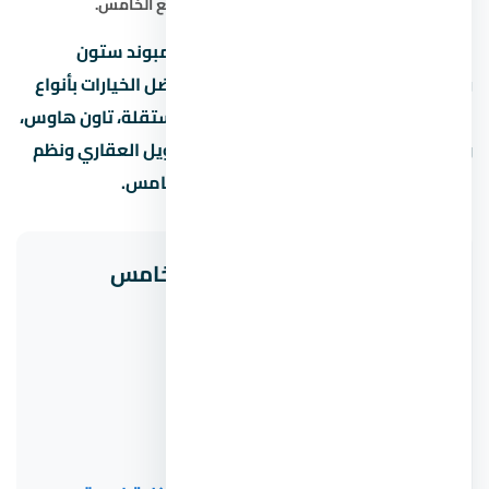
في التجمع الخامس
،
التمويل العقاري في التجمع الخامس
.
هل تبحث عن شقة أو فيلا أو شاليه في كمبوند ستون
ريزيدنس التجمع الخامس في نقدم لك أفضل الخيارات بأنواع
الوحدات المختلفة: شقق سكنية، فلل مستقلة، تاون هاوس،
ودوبلكس. كما نوفر استشارات حول التمويل العقاري ونظم
السداد المناسبة لميزانيتك في التجمع الخامس.
مشاريع ذات صلة في التجمع الخامس
J East
Lake Residence
تريو مول التجمع الخامس
Clubside Apartments District 5