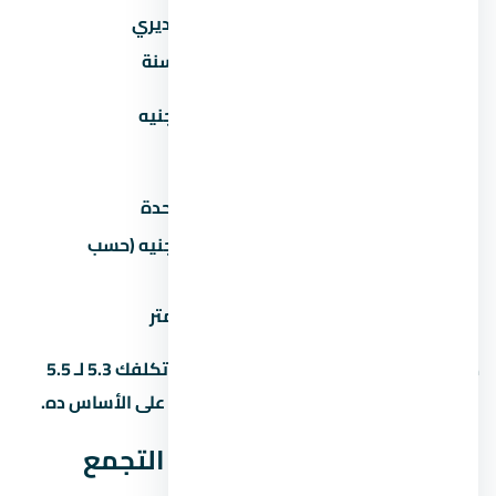
المصروف
تقديري
صيانة سنوية
30-60 جنيه/متر/سنة
تكيف مركزي
50,000-100,000 جنيه
(اختياري)
عداد كهرباء/مياه
2,000-5,000 جنيه
رسوم تحصيل/إدارية
1-2% من سعر الوحدة
50,000-200,000 جنيه (حسب
جراج/موقف سيارة
المنطقة)
تشطيب إضافي
500-1,500 جنيه/متر
ده معناه إن وحدة بـ 5 مليون جنيه ممكن تكلفك 5.3 لـ 5.5
مليون مع كل المصاريف. احسب الميزانية على الأساس ده.
ليه كمبوند ستون ريزيدنس التجمع