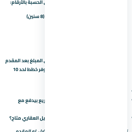
غالباً المطور بيوفّر أكتر من خطة سداد. دي الحسبة بالأرقام:
المقدم
المبلغ
القسط الشهري (8 سنين)
5%
350,000 جنيه
69,271 جنيه
10%
700,000 جنيه
65,625 جنيه
15%
1,050,000 جنيه
—
القسط الشهري محسوب على أساس باقي المبلغ بعد المقدم
على 8 سنين (96 شهر). بعض المطورين بيوفر خطط لحد 10
سنين بس مع غرامة تأخير أعلى. اسأل عن:
هل فيه رسوم إدارية على خطة السداد؟
ميعاد دفع القسط الأخير (في بعض المشاريع بيدفع مع
التسليم)
هل في خصم للكاش؟ وعملية تانية: التمويل العقاري متاح؟
نصيحة: المقدم المنخفض مش دايماً الأفضل. لو المقدم