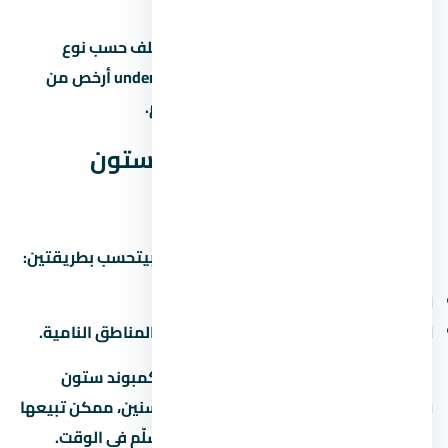
المدى المتوسط.
متوسط الأسعار في التجمع الخامس بيختلف حسب نوع
المشروع والمطور. الوحدات under construction أرخص من
الجاهزة، لكن فيها مخاطرة موعد التسليم.
العائد المتوقع من كمبوند ستون
ريزيدنس التجمع الخامس
العائد على الاستثمار في التجمع الخامس بيتحسب بطريقتين:
الإيجار:
6% لـ8% سنوياً من قيمة الوحدة.
الزيادة الرأسمالية:
10% لـ15% سنوياً في المناطق النامية.
لو اشتريت وحدة under construction في كمبوند ستون
ريزيدنس التجمع الخامس وسلّمت بعد 3 سنين، ممكن تبيعها
بربح 20% لـ30% لو المنطة كبرت والمطور سلّم في الوقت.