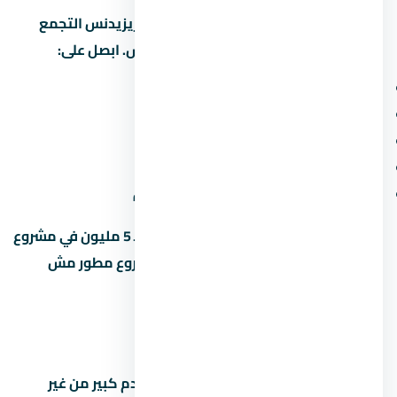
علشان تاخد قرار صح، قارن كمبوند ستون ريزيدنس التجمع
الخامس بمشاريع تانية في التجمع الخامس. ابصل على:
سعر المتر (مش بس السعر الإجمالي)
المقدم ونسبة القسط الشهري
موعد التسليم وسمعة المطور
المساحة الخضراء ونسبة البناء
قرب المشروع من الطرق والمحاور الجديدة
متخليش قرارك على السعر لوحده. وحدة بـ 5 مليون في مشروع
محترم أحسن من وحدة بـ 4 مليون في مشروع مطور مش
معروف.
أخطاء شائعة لازم تتجنبها
تشتري على المسؤولية:
توقع مقدم كبير من غير