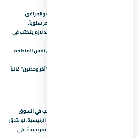
قراءة العقد بالتفصيل.
تتجاهل المصاريف الخفية:
الصيانة والمرافق
والتحصيل بيوصلوا 5% لـ8% من السعر سنوياً.
تثق في المواعيد الشفهية:
كل وعد لازم يتكتب في
العقد.
ما تقارنش:
كل مشروع ليه بديل في نفس المنطقة
والفئة.
تاخد قرار متسرع تحت ضغط البيع:
“آخر وحدتين” غالباً
تكتيك بيع مش حقيقة.
عن التجمع الخامس
التجمع الخامس من المناطق اللي ليها طلب في السوق
المصري بسبب قربها من الخدمات والطرق الرئيسية. لو بتدوّر
على استثمار، التجمع الخامس بتوفر فرص نمو جيدة على