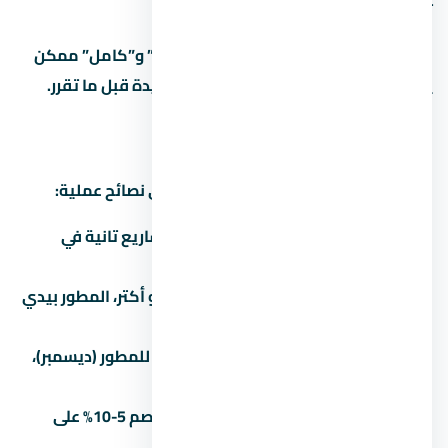
تأريض.
في مشاريع كتير، الفرق بين “نص تشطيب” و”كامل” ممكن
يوصل 500-1500 جنيه للمتر. احسبها كمبيدة قبل ما تقرر.
إزاي تفاوض على سعر
التفاوض على عقار مش حرام، ده حقك. دي نصائح عملية:
اعرف السعر الحقيقي:
قارن بـ 3 مشاريع تانية في
التجمع الخامس قبل ما تتفاوض.
الكتلة بتفرق:
لو بتشتري وحدتين أو أكتر، المطور بيدي
خصم 3-5%.
الوقت بيفرق:
في آخر السنة المالية للمطور (ديسمبر)،
الخصومات بتبقى أكبر.
الكاش أحسن:
الدفع كاش بيديك خصم 5-10% على
الأقل مقارنة بالتقسيط.