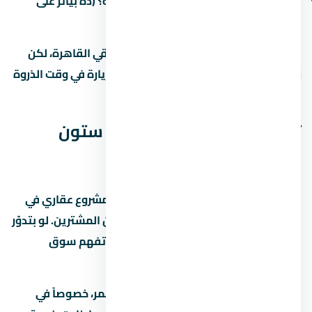
هل فيه طرق جديدة مخططة في المنطقة؟ (ده بيأثر على
القيمة مستقبلاً)
في الطرق الرئيسية بتوفر وصول سريع لباقي القاهرة، لكن
زحمة المرور بتختلف حسب الساعة. جرّب الزيارة في وقت الذروة
قبل ما تقرر.
تفاصيل إضافية عن كمبوند ستون
ريزيدنس التجمع الخامس
كمبوند ستون ريزيدنس التجمع الخامس مشروع عقاري في
التجمع الخامس بيستهدف فئة معينة من المشترين. لو بتدوّر
على وحدة للسكن أو الاستثمار، المفروض تفهم سوق
المنطقة كويس قبل أي خطوة.
السوق العقاري في مصر بيشهد نمو مستمر، خصوصاً في