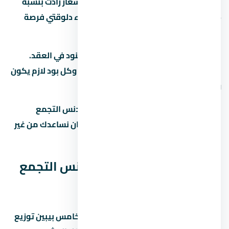
المناطق الجديدة زي التجمع الخامس. الأسعار زادت بنسبة
15% لـ25% في آخر سنتين، وده بيخلي الشراء دلوقتي فرصة
كويسة لو الميزانية تسمح.
قبل ما تحجز في تأكد من إنك فاهم كل البنود في العقد.
العقد هو الحماية الوحيدة ليك كمشتري، وكل بود لازم يكون
واضح ومحدد.
لو عندك أي سؤال عن كمبوند ستون ريزيدنس التجمع
الخامس أو مشاريع تانية في احنا هنا علشان نساعدك من غير
التزام.
مخطط كمبوند ستون ريزيدنس التجمع
الخامس (Master Plan)
مخطط كمبوند ستون ريزيدنس التجمع الخامس بيبين توزيع