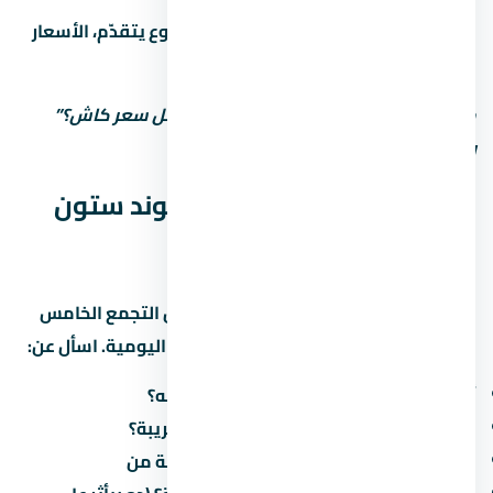
المرحلة الأولى أرخص:
كل ما المشروع يتقدّم، الأسعار
بتزيد. الحجز المبكر أحسن.
متستحشمش على السعر الأول. اسأل: “أقل سعر كاش؟”
وشوف الفرق.
المواصلات والوصول لـ كمبوند ستون
ريزيدنس التجمع الخامس
سهولة الوصول لـ كمبوند ستون ريزيدنس التجمع الخامس
في التجمع الخامس بتأثر على جودة حياتك اليومية. اسأل عن:
أقرب طريق محوري وكم دقيقة للوصول له؟
هل فيه مواصلات عامة (مترو، أتوبيس) قريبة؟
كم الوقت المقدر للوصول للعمل/المدرسة من