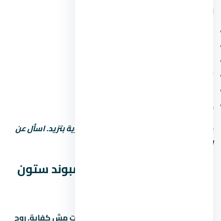
ومميزة. اسأل عن:
مناطق خضراء ومساحات مفتوحة
ملاعب أطفال ومناطق رياضية
محلات تجارية وصيدلية وسوبر ماركت
أمن وحراسة 24 ساعة وكاميرات مراقبة
مواقف سيارات (مغطاة أو مفتوحة)
خدمات صيانة ونجافة
كل ما زادت الخدمات، رسوم الصيانة السنوية بتزيد. اسأل عن
التكلفة الإجمالية مش بس سعر الشراء.
نصائح قبل ما تشتري في كمبوند ستون
ريزيدنس التجمع الخامس
زور الموقع بنفسك:
الصور والإعلانات مش كفاية. روح