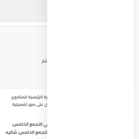
📐 مخطط المشروع
اطلب المخطط من المستشار
صور كمبوند ستون ريزيدنس التجمع الخامس: الصورة الرئيسية للمشروع،
خريطة الموقع التقريبية، ومخطط المشروع. للحصول على صور تفصيلية
ومخططات حديثة، تواصل مع المستشار العقاري.
ابحث أيضاً عن:
شقق في التجمع الخامس
،
فيلا في التجمع الخامس
،
تاون هاوس في التجمع الخامس
،
دوبلكس في التجمع الخامس
،
شاليه