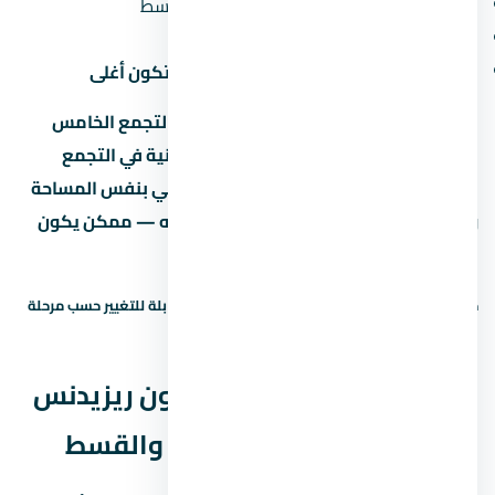
الدور:
الأدوار الأرضية والعلوية أرخص من الأوسط
المنظر:
الوحدات اللي بتطل على حديقة أو نافورة بتكون أغلى
لو سعر المتر في كمبوند ستون ريزيدنس التجمع الخامس
بيوصل جنيه، يبقى لازم تقارنه بمشاريع تانية في التجمع
الخامس بنفس السعر. لو لقيت مشروع تاني بنفس المساحة
وسعر متر أقل بنسبة 10% أو أكتر، اسأل ليه — ممكن يكون
في فرق في التشطيب أو الخدمات.
حالة السعر: سعر إرشادي — يحتاج تأكيد. الأسعار قابلة للتغيير حسب مرحلة
البيع والتوفر.
نظم السداد في كمبوند ستون ريزيدنس
التجمع الخامس — المقدم والقسط