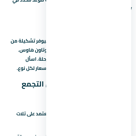
العقد.
أنواع الوحدات والمساحات
كمبوند ستون ريزيدنس التجمع الخامس بيوفر تشكيلة من
الوحدات: شقق بغرف مختلفة، دوبلكس، وتاون هاوس.
المساحات بتختلف حسب نوع الوحدة والمرحلة. اسأل
المستشار عن المساحات المتاحة حالياً والأسعار لكل نوع.
هل كمبوند ستون ريزيدنس التجمع
الخامس استثمار كويس؟
الاستثمار العقاري في التجمع الخامس بيعتمد على تلات
عوامل رئيسية: