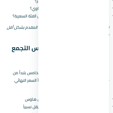
كم مشروع سلّم قبل كده وكم مشروع متأخّر؟
هل سمعته في السوق كويسة ولا فيه شكاوي؟
هل مشروعاته في التجمع الخامس من نفس الفئة السعرية؟
نصيحة: لو المطور جديد أو مش معروف، زوّد المقدم بشكل أقل
وحاول تقسيط المبلغ على مدى أطول.
أسعار كمبوند ستون ريزيدنس التجمع
الخامس — تحليل بالأرقام
الأسعار في كمبوند ستون ريزيدنس التجمع الخامس بتبدأ من
7,000,000 جنيه
(حوالي 7 مليون جنيه). طبعاً السعر النهائي
بيعتمد على:
نوع الوحدة:
الشقق أرخص من الفلل والتاون هاوس
المساحة:
كل ما زادت المساحة، سعر المتر بيقل نسبياً