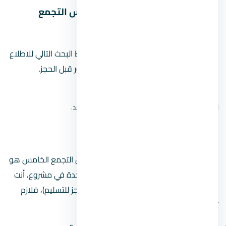
خريطة موقع كمبوند ستون ريزيدنس التجمع
الخامس
لا نعرض دبوسًا تقريبيًا للمشروع. استخدم رابط البحث التالي للاطلاع
على نتائج الخريطة، ثم أكّد الموقع من المطور قبل الحجز.
افتح بحث الموقع على Google Maps
لا نعرض دبوسًا تقريبيًا؛ الموقع الدقيق لم يُتحقق منه بعد.
مين مطوّر
المطور المسؤول عن كمبوند ستون ريزيدنس التجمع الخامس هو
شركة pre للتطوير العقاري
. لما بتشتري وحدة في مشروع، أنت
بتشتغل مع المطور على مدى سنين (من الحجز للتسليم)، فلازم
تبصل على سجله: