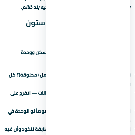
بسيطة بس ممكن توفرّ عليك ملايين لو فيه بند ظالم.
جودة التشطيب في كمبوند ستون
ريزيدنس التجمع الخامس
التشطيب هو الفرق بين وحدة تستاهل السكن ووحدة
محتاجة صيانة كل شهر. في اسأل عن:
نوع التشطيب:
نص تشطيب (لقطة) أم كامل (محلوقة)؟ كل
واحد ليه سعر ومميزات.
جودة المواد:
البورسلين والسنترال والدهانات — اتفرج على
نموذج مسلّم قبل ما تقرر.
العزل:
العزل المائي والحراري مهم جداً خصوصاً لو الوحدة في
دور أرضي أو دور أخير.
الكهرباء والصحي:
اتأكد إن التمديدات مطابقة للكود وأن فيه