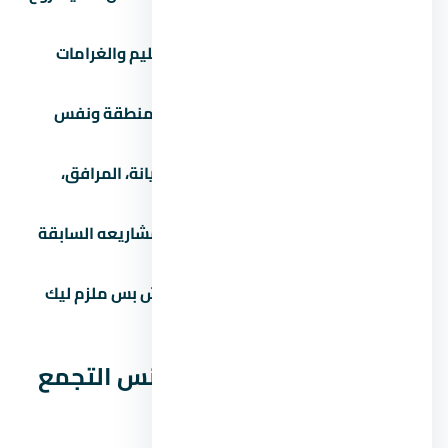
شوف الموقع والمجاورة بنفسك.
اقرأ العقد كامل:
خصوصاً بنود التسليم والغرامات
والرسوم الخفية.
قارن بـ 3 مشاريع تانية:
في نفس المنطقة ونفس
الفئة السعرية.
اسأل عن المصاريف الإضافية:
الصيانة، المرافق،
التشطيب، رسوم التحصيل.
تحقق من سجل المطور:
ابحث عن مشاريعه السابقة
واسأل الملاك القدامى.
لازم تشوف عقد ملزم للطرفين:
مش بس ملزم ليك
بالدفع، ملزم للمطور بالتسليم.
مقارنة كمبوند ستون ريزيدنس التجمع
الخامس مع مشاريع تانية