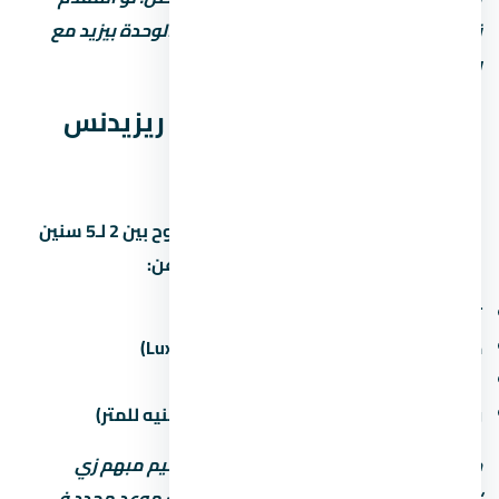
قليل، القسط الشهري بيبقى كبير وسعر الوحدة بيزيد مع
رسوم التمويل.
موعد تسليم كمبوند ستون ريزيدنس
التجمع الخامس
مواعيد التسليم في التجمع الخامس بتتراوح بين 2 لـ5 سنين
من تاريخ الحجز. اسأل المستشار العقاري عن:
تاريخ التسليم المتوقع لكل مرحلة
حالة التشطيب (نص تشطيب / كامل / Luxury)
غرامة التأخير لو المطور اتأخر في التسليم
رسوم الصيانة السنوية (غالباً من 30 لـ60 جنيه للمتر)
خد بالك: بعض المطورين بيكتب موعد تسليم مبهم زي
“2027” من غير تحديد الربع أو الشهر. اطلب موعد محدد في