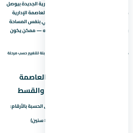
لو سعر المتر في ستارز مول العاصمة الإدارية الجديدة بيوصل
جنيه، يبقى لازم تقارنه بمشاريع تانية في العاصمة الإدارية
الجديدة بنفس السعر. لو لقيت مشروع تاني بنفس المساحة
وسعر متر أقل بنسبة 10% أو أكتر، اسأل ليه — ممكن يكون
في فرق في التشطيب أو الخدمات.
حالة السعر: سعر إرشادي — يحتاج تأكيد. الأسعار قابلة للتغيير حسب مرحلة
البيع والتوفر.
نظم السداد في ستارز مول العاصمة
الإدارية الجديدة — المقدم والقسط
غالباً المطور بيوفّر أكتر من خطة سداد. دي الحسبة بالأرقام:
المقدم
المبلغ
القسط الشهري (8 سنين)
5%
281,925 جنيه
55,798 جنيه