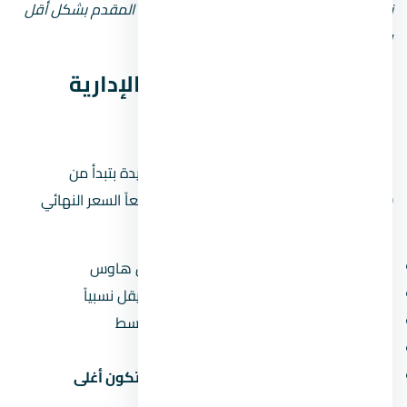
نصيحة: لو المطور جديد أو مش معروف، زوّد المقدم بشكل أقل
وحاول تقسيط المبلغ على مدى أطول.
أسعار ستارز مول العاصمة الإدارية
الجديدة — تحليل بالأرقام
الأسعار في ستارز مول العاصمة الإدارية الجديدة بتبدأ من
5,638,500 جنيه
(حوالي 5.6 مليون جنيه). طبعاً السعر النهائي
بيعتمد على:
نوع الوحدة:
الشقق أرخص من الفلل والتاون هاوس
المساحة:
كل ما زادت المساحة، سعر المتر بيقل نسبياً
الدور:
الأدوار الأرضية والعلوية أرخص من الأوسط
المنظر:
الوحدات اللي بتطل على حديقة أو نافورة بتكون أغلى