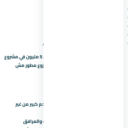
سعر المتر (مش بس السعر الإجمالي)
المقدم ونسبة القسط الشهري
موعد التسليم وسمعة المطور
المساحة الخضراء ونسبة البناء
قرب المشروع من الطرق والمحاور الجديدة
متخليش قرارك على السعر لوحده. وحدة بـ 5 مليون في مشروع
محترم أحسن من وحدة بـ 4 مليون في مشروع مطور مش
معروف.
أخطاء شائعة لازم تتجنبها
تشتري على المسؤولية:
توقع مقدم كبير من غير
قراءة العقد بالتفصيل.
تتجاهل المصاريف الخفية:
الصيانة والمرافق