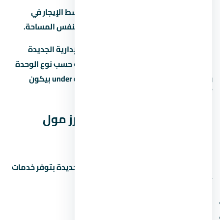
الإيجار:
لو ناوي تأجّر، اسأل عن متوسط الإيجار في
العاصمة الإدارية الجديدة للوحدات بنفس المساحة.
العائد المتوقع على الإيجار في العاصمة الإدارية الجديدة
بيتراوح بين 6% لـ8% سنوياً، لكن ده بيختلف حسب نوع الوحدة
والموقع. الاستثمار في عقار under construction بيكون
أرخص، لكن مخاطرة التأخير أعلى.
الخدمات والمرافق في ستارز مول
العاصمة الإدارية الجديدة
المشاريع الحديثة في العاصمة الإدارية الجديدة بتوفر خدمات
أساسية ومميزة. اسأل عن:
مناطق خضراء ومساحات مفتوحة
ملاعب أطفال ومناطق رياضية