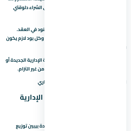
بنسبة 15% لـ25% في آخر سنتين، وده بيخلي الشراء دلوقتي
فرصة كويسة لو الميزانية تسمح.
قبل ما تحجز في تأكد من إنك فاهم كل البنود في العقد.
العقد هو الحماية الوحيدة ليك كمشتري، وكل بود لازم يكون
واضح ومحدد.
لو عندك أي سؤال عن ستارز مول العاصمة الإدارية الجديدة أو
مشاريع تانية في احنا هنا علشان نساعدك من غير التزام.
المطور:
شركة كابيتال لينك للتطوير العقاري
مخطط ستارز مول العاصمة الإدارية
الجديدة (Master Plan)
مخطط ستارز مول العاصمة الإدارية الجديدة بيبين توزيع