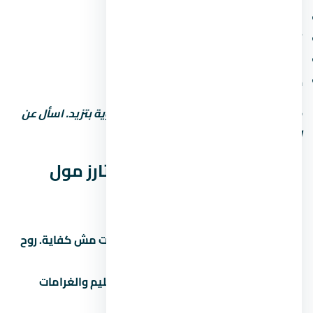
محلات تجارية وصيدلية وسوبر ماركت
أمن وحراسة 24 ساعة وكاميرات مراقبة
مواقف سيارات (مغطاة أو مفتوحة)
خدمات صيانة ونجافة
كل ما زادت الخدمات، رسوم الصيانة السنوية بتزيد. اسأل عن
التكلفة الإجمالية مش بس سعر الشراء.
نصائح قبل ما تشتري في ستارز مول
العاصمة الإدارية الجديدة
زور الموقع بنفسك:
الصور والإعلانات مش كفاية. روح
شوف الموقع والمجاورة بنفسك.
اقرأ العقد كامل:
خصوصاً بنود التسليم والغرامات
والرسوم الخفية.