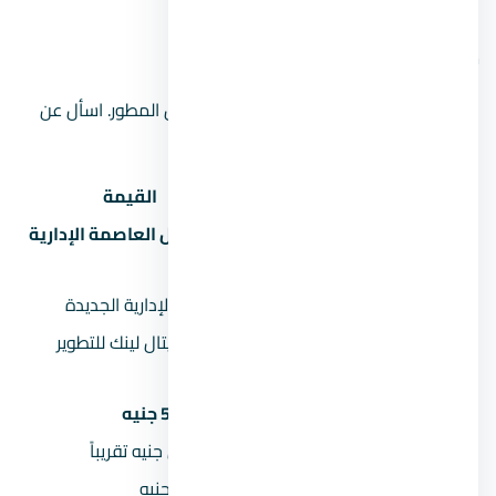
موقع المشروع على الخريطة
الموقع على الخريطة تقريبي ويحتاج تأكيد من المطور. اسأل عن
الموقع الدقيق عند الحجز.
البند
القيمة
ستارز مول العاصمة الإدارية
اسم المشروع
الجديدة
المنطقة
العاصمة الإدارية الجديدة
شركة كابيتال لينك للتطوير
المطور العقاري
العقاري
السعر يبدأ من
5,638,500 جنيه
السعر بالمليون
5.6 مليون جنيه تقريباً
المقدم 5%
281,925 جنيه