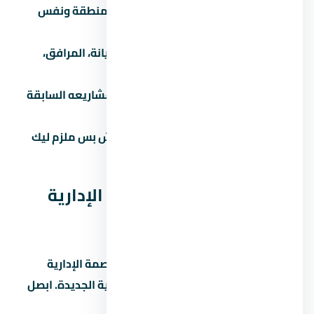
قارن بـ 3 مشاريع تانية:
في نفس المنطقة ونفس
الفئة السعرية.
اسأل عن المصاريف الإضافية:
الصيانة، المرافق،
التشطيب، رسوم التحصيل.
تحقق من سجل المطور:
ابحث عن مشاريعه السابقة
واسأل الملاك القدامى.
لازم تشوف عقد ملزم للطرفين:
مش بس ملزم ليك
بالدفع، ملزم للمطور بالتسليم.
مقارنة ستارز مول العاصمة الإدارية
الجديدة مع مشاريع تانية
علشان تاخد قرار صح، قارن ستارز مول العاصمة الإدارية
الجديدة بمشاريع تانية في العاصمة الإدارية الجديدة. ابصل
على: