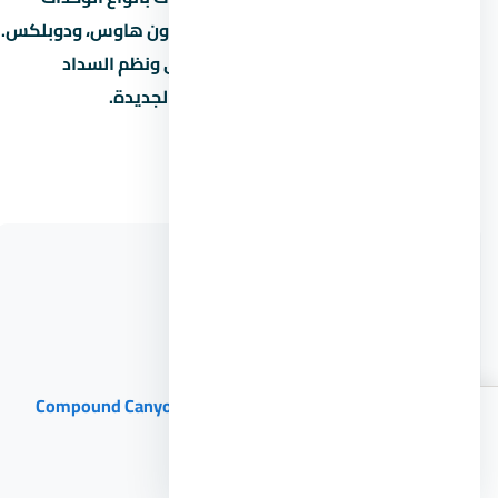
المختلفة: شقق سكنية، فلل مستقلة، تاون هاوس، ودوبلكس.
كما نوفر استشارات حول التمويل العقاري ونظم السداد
المناسبة لميزانيتك في العاصمة الإدارية الجديدة.
مشاريع ذات صلة في العاصمة
​​D-Square
Gusko Mall
كمبوند كانيون 8 العاصمة الإدارية Compound Canyon 8
New ...
اطلب
اتصال
واتساب
الأسعار
Moraya