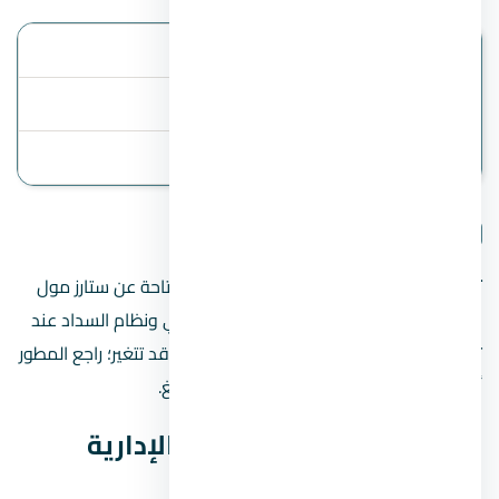
الموقع
العاصمة الإدارية
أنظمة السداد
المقدم 15%
آخر تحديث
2 August 2026
تفاصيل المشروع
تنبيه مهم:
هذه الصفحة تعرض البيانات المتاحة عن ستارز مول
العاصمة الإدارية الجديدة، مثل السعر المبدئي ونظام السداد عند
توفرهما. الأسعار والخطط والموقع الدقيق قد تتغير؛ راجع المطور
أو فريق المبيعات قبل الحجز أو دفع أي مبالغ.
بيانات ستارز مول العاصمة الإدارية
الجديدة السريعة