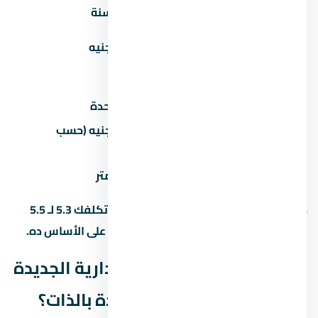
صيانة سنوية
30-60 جنيه/متر/سنة
تكيف مركزي
50,000-100,000 جنيه
(اختياري)
عداد كهرباء/مياه
2,000-5,000 جنيه
رسوم تحصيل/إدارية
1-2% من سعر الوحدة
50,000-200,000 جنيه (حسب
جراج/موقف سيارة
المنطقة)
تشطيب إضافي
500-1,500 جنيه/متر
ده معناه إن وحدة بـ 5 مليون جنيه ممكن تكلفك 5.3 لـ 5.5
مليون مع كل المصاريف. احسب الميزانية على الأساس ده.
ليه ستارز مول العاصمة الإدارية الجديدة
في العاصمة الإدارية الجديدة بالذات؟