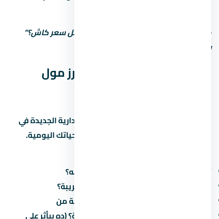
بتزيد. الحجز المبكر أحسن.
متستحشمش على السعر الأول. اسأل: “أقل سعر كاش؟”
وشوف الفرق.
المواصلات والوصول لـ ستارز مول
العاصمة الإدارية الجديدة
سهولة الوصول لـ ستارز مول العاصمة الإدارية الجديدة في
العاصمة الإدارية الجديدة بتأثر على جودة حياتك اليومية.
اسأل عن:
أقرب طريق محوري وكم دقيقة للوصول له؟
هل فيه مواصلات عامة (مترو، أتوبيس) قريبة؟
كم الوقت المقدر للوصول للعمل/المدرسة من
هل فيه طرق جديدة مخططة في المنطقة؟ (ده بيأثر على