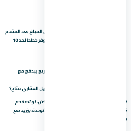
10%
563,850 جنيه
52,861 جنيه
15%
845,775 جنيه
—
القسط الشهري محسوب على أساس باقي المبلغ بعد المقدم
على 8 سنين (96 شهر). بعض المطورين بيوفر خطط لحد 10
سنين بس مع غرامة تأخير أعلى. اسأل عن:
هل فيه رسوم إدارية على خطة السداد؟
ميعاد دفع القسط الأخير (في بعض المشاريع بيدفع مع
التسليم)
هل في خصم للكاش؟ وعملية تانية: التمويل العقاري متاح؟
نصيحة: المقدم المنخفض مش دايماً الأفضل. لو المقدم
قليل، القسط الشهري بيبقى كبير وسعر الوحدة بيزيد مع
رسوم التمويل.