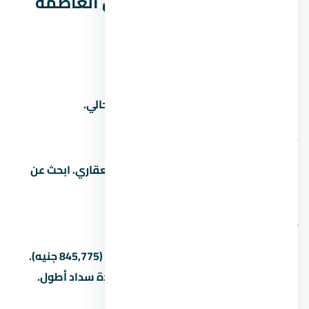
أسئلة شائعة عن ستارز مول العاصمة
الإدارية الجديدة
1. كم سعر المتر في
اسأل المستشار العقاري عن سعر المتر الحالي.
2. من هو مطور مشروع
المطور هو شركة كابيتال لينك للتطوير العقاري. ابحث عن
سجله ومشاريعه السابقة قبل الشراء.
3. كم المقدم في
المقدم بيبدأ من 5% (281,925 جنيه) لـ15% (845,775 جنيه).
بعض المطورين بيقبلوا مقدم أقل مع مدة سداد أطول.