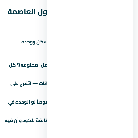
جودة التشطيب في ستارز مول العاصمة
الإدارية الجديدة
التشطيب هو الفرق بين وحدة تستاهل السكن ووحدة
محتاجة صيانة كل شهر. في اسأل عن:
نوع التشطيب:
نص تشطيب (لقطة) أم كامل (محلوقة)؟ كل
واحد ليه سعر ومميزات.
جودة المواد:
البورسلين والسنترال والدهانات — اتفرج على
نموذج مسلّم قبل ما تقرر.
العزل:
العزل المائي والحراري مهم جداً خصوصاً لو الوحدة في
دور أرضي أو دور أخير.
الكهرباء والصحي:
اتأكد إن التمديدات مطابقة للكود وأن فيه
تأريض.