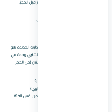
على نتائج الخريطة، ثم أكّد الموقع من المطور قبل الحجز.
افتح بحث الموقع على Google Maps
لا نعرض دبوسًا تقريبيًا؛ الموقع الدقيق لم يُتحقق منه بعد.
مين مطوّر
المطور المسؤول عن ستارز مول العاصمة الإدارية الجديدة هو
شركة كابيتال لينك للتطوير العقاري
. لما بتشتري وحدة في
مشروع، أنت بتشتغل مع المطور على مدى سنين (من الحجز
للتسليم)، فلازم تبصل على سجله:
كم مشروع سلّم قبل كده وكم مشروع متأخّر؟
هل سمعته في السوق كويسة ولا فيه شكاوي؟
هل مشروعاته في العاصمة الإدارية الجديدة من نفس الفئة
السعرية؟