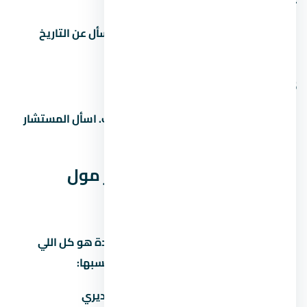
4. ما هو موعد تسليم المشروع
مواعيد التسليم بتختلف حسب المرحلة. اسأل عن التاريخ
الدقيق للوحدة اللي مهتم بيها.
5. هل التمويل العقاري متاح في
غالباً آه، بس ده بيعتمد على المطور والبنك. اسأل المستشار
عن البنوك المتاحة وشروط التمويل.
المصاريف الخفية في ستارز مول
العاصمة الإدارية الجديدة
كتير من المشترين بيفتكروا إن سعر الوحدة هو كل اللي
هيدفعوه. بس فيه مصاريف تانية لازم تحسبها:
المصروف
تقديري