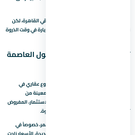
القيمة مستقبلاً)
في الطرق الرئيسية بتوفر وصول سريع لباقي القاهرة، لكن
زحمة المرور بتختلف حسب الساعة. جرّب الزيارة في وقت الذروة
قبل ما تقرر.
تفاصيل إضافية عن ستارز مول العاصمة
الإدارية الجديدة
ستارز مول العاصمة الإدارية الجديدة مشروع عقاري في
العاصمة الإدارية الجديدة بيستهدف فئة معينة من
المشترين. لو بتدوّر على وحدة للسكن أو الاستثمار، المفروض
تفهم سوق المنطقة كويس قبل أي خطوة.
السوق العقاري في مصر بيشهد نمو مستمر، خصوصاً في
المناطق الجديدة زي العاصمة الإدارية الجديدة. الأسعار زادت