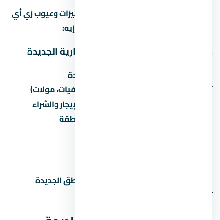
العاصمة الإدارية الجديدة منطقة ليها مميزات وعيوب زي أي
منطقة تانية في مصر. خليني أقولك يعني إيه:
مميزات الاستثمار في العاصمة الإدارية الجديدة
القرب من الطرق الرئيسية والمحاور الجديدة
توفر الخدمات الأساسية (مدارس، مستشفيات، مولات)
نمو سكاني مستمر يزيد من الطلب على الإيجار والشراء
مشاريع مطورين كبار بتزيد من قيمة المنطقة
عيوب محتملة
الزحمة المرورية في ساعات الذروة
صعوبة المواصلات العامة في بعض المناطق الجديدة
تأخر المرافق في المراحل الجديدة