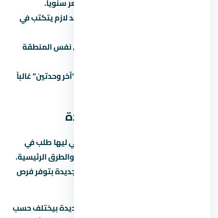
والتحصيل بيوصلوا 5% لـ8% من السعر سنوياً.
تثق في المواعيد الشفهية:
كل وعد لازم يتكتب في
العقد.
ما تقارنش:
كل مشروع ليه بديل في نفس المنطقة
والفئة.
تاخد قرار متسرع تحت ضغط البيع:
“آخر وحدتين” غالباً
تكتيك بيع مش حقيقة.
عن العاصمة الإدارية الجديدة
العاصمة الإدارية الجديدة من المناطق اللي ليها طلب في
السوق المصري بسبب قربها من الخدمات والطرق الرئيسية.
لو بتدوّر على استثمار، العاصمة الإدارية الجديدة بتوفر فرص
نمو جيدة على المدى المتوسط.
متوسط الأسعار في العاصمة الإدارية الجديدة بيختلف حسب