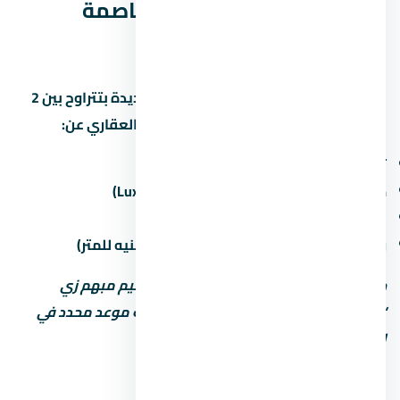
موعد تسليم ستارز مول العاصمة
الإدارية الجديدة
مواعيد التسليم في العاصمة الإدارية الجديدة بتتراوح بين 2
لـ5 سنين من تاريخ الحجز. اسأل المستشار العقاري عن:
تاريخ التسليم المتوقع لكل مرحلة
حالة التشطيب (نص تشطيب / كامل / Luxury)
غرامة التأخير لو المطور اتأخر في التسليم
رسوم الصيانة السنوية (غالباً من 30 لـ60 جنيه للمتر)
خد بالك: بعض المطورين بيكتب موعد تسليم مبهم زي
“2027” من غير تحديد الربع أو الشهر. اطلب موعد محدد في
العقد.
أنواع الوحدات والمساحات