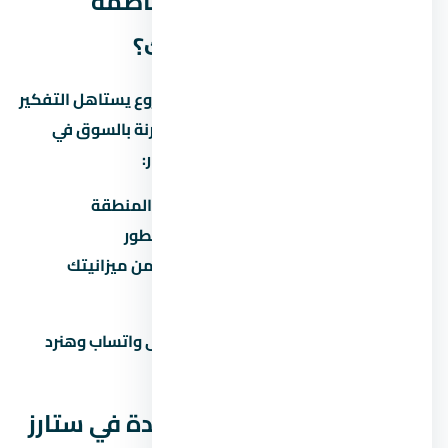
الخلاصة: هل ستارز مول العاصمة
الإدارية الجديدة مناسب ليك؟
ستارز مول العاصمة الإدارية الجديدة مشروع يستاهل التفكير
لو المطور معروف والأسعار منطقية مقارنة بالسوق في
العاصمة الإدارية الجديدة. قبل ما تاخد قرار:
قارن السعر بمشاريع تانية في نفس المنطقة
تأكد من موعد التسليم وسمعة المطور
احسب القسط الشهري وتأكد إنه ضمن ميزانيتك
زور الموقع بنفسك قبل الحجز
محتاج مساعدة في اتخاذ القرار؟ راسلنا على واتساب وهنرد
عليك بكل التفاصيل اللي محتاجها.
الجوانب القانونية لشراء وحدة في ستارز