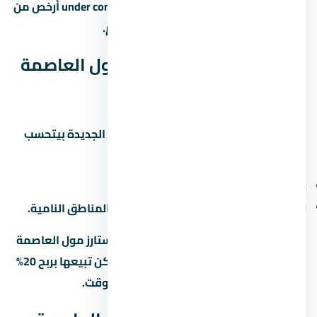
نوع المشروع والمطور. الوحدات under construction أرخص من
الجاهزة، لكن فيها مخاطرة موعد التسليم.
العائد المتوقع من ستارز مول العاصمة
الإدارية الجديدة
العائد على الاستثمار في العاصمة الإدارية الجديدة بيتحسب
بطريقتين:
الإيجار:
6% لـ8% سنوياً من قيمة الوحدة.
الزيادة الرأسمالية:
10% لـ15% سنوياً في المناطق النامية.
لو اشتريت وحدة under construction في ستارز مول العاصمة
الإدارية الجديدة وسلّمت بعد 3 سنين، ممكن تبيعها بربح 20%
لـ30% لو المنطة كبرت والمطور سلّم في الوقت.