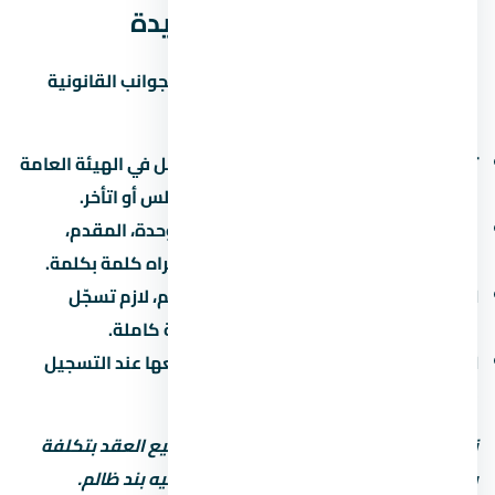
مول العاصمة الإدارية الجديدة
قبل ما توقّع أي ورق في لازم تبصل على الجوانب القانونية
بتاعة المشروع:
تسجيل المشروع:
اتأكد إن المشروع مسجّل في الهيئة العامة
للرقابة العقارية. ده بيحميك لو المطور أفلس أو اتأخر.
عقد البيع الابتدائي:
العقد بيحدد سعر الوحدة، المقدم،
القسط، موعد التسليم، وغرامة التأخير. اقراه كلمة بكلمة.
التسجيل في الشهر العقاري:
بعد التسليم، لازم تسجّل
الوحدة باسمك علشان تاخد ملكية قانونية كاملة.
الضرائب:
فيه ضريبة تصرّفات عقارية بتدفعها عند التسجيل
(حوالي 2-3% من قيمة الوحدة).
نصيحة مهمة: استشاري محامي قبل توقيع العقد بتكلفة
بسيطة بس ممكن توفرّ عليك ملايين لو فيه بند ظالم.