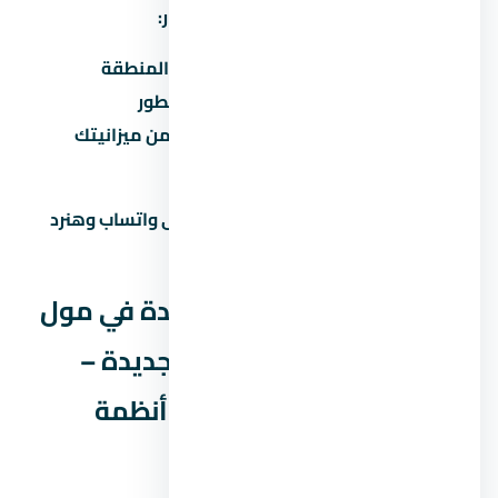
العاصمة الإدارية الجديدة. قبل ما تاخد قرار:
قارن السعر بمشاريع تانية في نفس المنطقة
تأكد من موعد التسليم وسمعة المطور
احسب القسط الشهري وتأكد إنه ضمن ميزانيتك
زور الموقع بنفسك قبل الحجز
محتاج مساعدة في اتخاذ القرار؟ راسلنا على واتساب وهنرد
عليك بكل التفاصيل اللي محتاجها.
الجوانب القانونية لشراء وحدة في مول
ميد زي العاصمة الإدارية الجديدة –
أسعار حجز الوحدات وأفضل أنظمة
التقسيط 2026