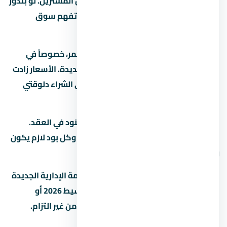
الإدارية الجديدة بيستهدف فئة معينة من المشترين. لو بتدوّر
على وحدة للسكن أو الاستثمار، المفروض تفهم سوق
المنطقة كويس قبل أي خطوة.
السوق العقاري في مصر بيشهد نمو مستمر، خصوصاً في
المناطق الجديدة زي العاصمة الإدارية الجديدة. الأسعار زادت
بنسبة 15% لـ25% في آخر سنتين، وده بيخلي الشراء دلوقتي
فرصة كويسة لو الميزانية تسمح.
قبل ما تحجز في تأكد من إنك فاهم كل البنود في العقد.
العقد هو الحماية الوحيدة ليك كمشتري، وكل بود لازم يكون
واضح ومحدد.
لو عندك أي سؤال عن مول ميد زي العاصمة الإدارية الجديدة
– أسعار حجز الوحدات وأفضل أنظمة التقسيط 2026 أو
مشاريع تانية في احنا هنا علشان نساعدك من غير التزام.