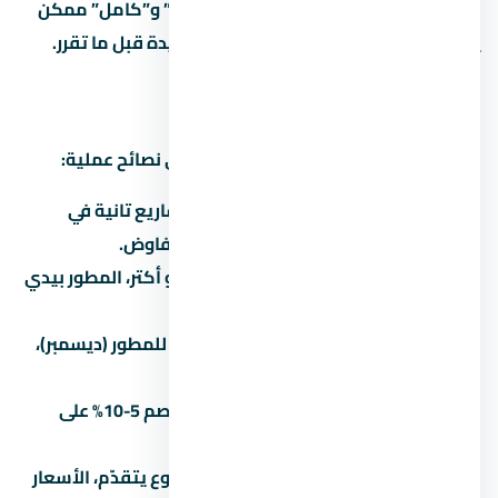
في مشاريع كتير، الفرق بين “نص تشطيب” و”كامل” ممكن
يوصل 500-1500 جنيه للمتر. احسبها كمبيدة قبل ما تقرر.
إزاي تفاوض على سعر
التفاوض على عقار مش حرام، ده حقك. دي نصائح عملية:
اعرف السعر الحقيقي:
قارن بـ 3 مشاريع تانية في
العاصمة الإدارية الجديدة قبل ما تتفاوض.
الكتلة بتفرق:
لو بتشتري وحدتين أو أكتر، المطور بيدي
خصم 3-5%.
الوقت بيفرق:
في آخر السنة المالية للمطور (ديسمبر)،
الخصومات بتبقى أكبر.
الكاش أحسن:
الدفع كاش بيديك خصم 5-10% على
الأقل مقارنة بالتقسيط.
المرحلة الأولى أرخص:
كل ما المشروع يتقدّم، الأسعار