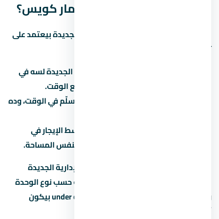
أنظمة التقسيط 2026 استثمار كويس؟
الاستثمار العقاري في العاصمة الإدارية الجديدة بيعتمد على
تلات عوامل رئيسية:
نمو المنطقة:
هل العاصمة الإدارية الجديدة لسه في
مرحلة تطور؟ لو آه، الأسعار هتزيد مع الوقت.
سمعة المطور:
المطور المعروف بيسلّم في الوقت، وده
بيحافظ على قيمة الوحدة.
الإيجار:
لو ناوي تأجّر، اسأل عن متوسط الإيجار في
العاصمة الإدارية الجديدة للوحدات بنفس المساحة.
العائد المتوقع على الإيجار في العاصمة الإدارية الجديدة
بيتراوح بين 6% لـ8% سنوياً، لكن ده بيختلف حسب نوع الوحدة
والموقع. الاستثمار في عقار under construction بيكون
أرخص، لكن مخاطرة التأخير أعلى.