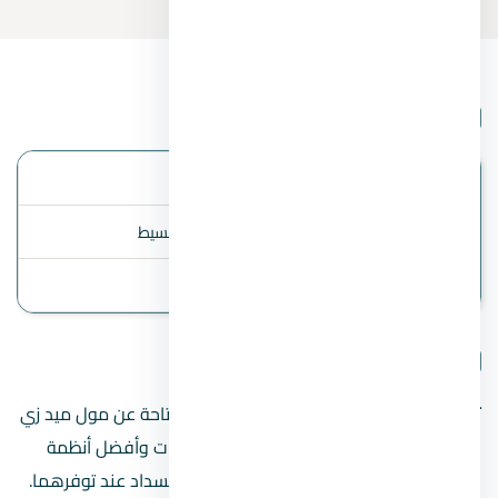
بيانات المشروع
الموقع
العاصمة الإدارية
أنظمة السداد
المقدم 10% ، 8 سنوات تقسيط
آخر تحديث
2 August 2026
تفاصيل المشروع
تنبيه مهم:
هذه الصفحة تعرض البيانات المتاحة عن مول ميد زي
العاصمة الإدارية الجديدة – أسعار حجز الوحدات وأفضل أنظمة
التقسيط 2026، مثل السعر المبدئي ونظام السداد عند توفرهما.