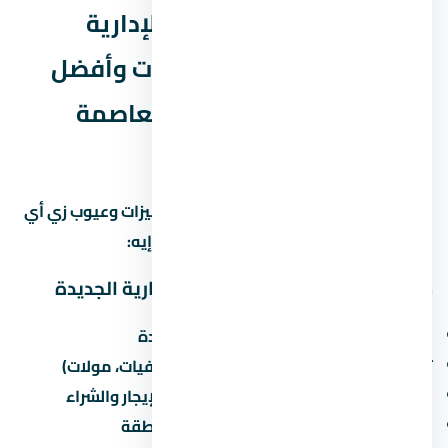
ليه مول ميد زي العاصمة الإدارية
الجديدة – أسعار حجز الوحدات وأفضل
أنظمة التقسيط 2026 في العاصمة
الإدارية الجديدة بالذات؟
العاصمة الإدارية الجديدة منطقة ليها مميزات وعيوب زي أي
منطقة تانية في مصر. خليني أقولك يعني إيه:
مميزات الاستثمار في العاصمة الإدارية الجديدة
القرب من الطرق الرئيسية والمحاور الجديدة
توفر الخدمات الأساسية (مدارس، مستشفيات، مولات)
نمو سكاني مستمر يزيد من الطلب على الإيجار والشراء
مشاريع مطورين كبار بتزيد من قيمة المنطقة