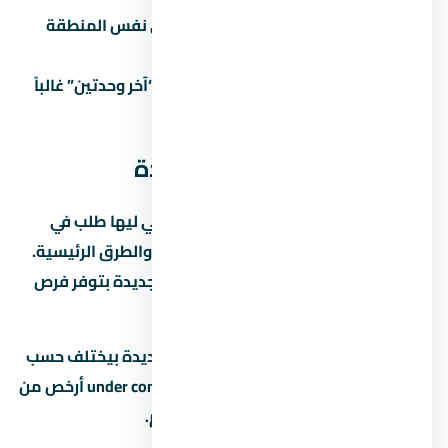
ما تقارنش:
كل مشروع ليه بديل في نفس المنطقة
والفئة.
تاخد قرار متسرع تحت ضغط البيع:
“آخر وحدتين” غالباً
تكتيك بيع مش حقيقة.
عن العاصمة الإدارية الجديدة
العاصمة الإدارية الجديدة من المناطق اللي ليها طلب في
السوق المصري بسبب قربها من الخدمات والطرق الرئيسية.
لو بتدوّر على استثمار، العاصمة الإدارية الجديدة بتوفر فرص
نمو جيدة على المدى المتوسط.
متوسط الأسعار في العاصمة الإدارية الجديدة بيختلف حسب
نوع المشروع والمطور. الوحدات under construction أرخص من
الجاهزة، لكن فيها مخاطرة موعد التسليم.