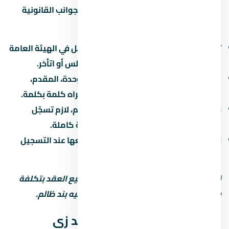
قبل ما توقّع أي ورق في لازم تبصل على الجوانب القانونية
بتاعة المشروع:
تسجيل المشروع:
اتأكد إن المشروع مسجّل في الهيئة العامة
للرقابة العقارية. ده بيحميك لو المطور أفلس أو اتأخر.
عقد البيع الابتدائي:
العقد بيحدد سعر الوحدة، المقدم،
القسط، موعد التسليم، وغرامة التأخير. اقراه كلمة بكلمة.
التسجيل في الشهر العقاري:
بعد التسليم، لازم تسجّل
الوحدة باسمك علشان تاخد ملكية قانونية كاملة.
الضرائب:
فيه ضريبة تصرّفات عقارية بتدفعها عند التسجيل
(حوالي 2-3% من قيمة الوحدة).
نصيحة مهمة: استشاري محامي قبل توقيع العقد بتكلفة
بسيطة بس ممكن توفرّ عليك ملايين لو فيه بند ظالم.
جودة التشطيب في مول ميد زي