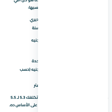
هيدفعوه. بس فيه مصاريف تانية لازم تحسبها:
المصروف
تقديري
صيانة سنوية
30-60 جنيه/متر/سنة
تكيف مركزي
50,000-100,000 جنيه
(اختياري)
عداد كهرباء/مياه
2,000-5,000 جنيه
رسوم تحصيل/إدارية
1-2% من سعر الوحدة
50,000-200,000 جنيه (حسب
جراج/موقف سيارة
المنطقة)
تشطيب إضافي
500-1,500 جنيه/متر
ده معناه إن وحدة بـ 5 مليون جنيه ممكن تكلفك 5.3 لـ 5.5
مليون مع كل المصاريف. احسب الميزانية على الأساس ده.