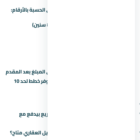
غالباً المطور بيوفّر أكتر من خطة سداد. دي الحسبة بالأرقام:
المقدم
المبلغ
القسط الشهري (8 سنين)
5%
180,000 جنيه
35,625 جنيه
10%
360,000 جنيه
33,750 جنيه
15%
540,000 جنيه
—
القسط الشهري محسوب على أساس باقي المبلغ بعد المقدم
على 8 سنين (96 شهر). بعض المطورين بيوفر خطط لحد 10
سنين بس مع غرامة تأخير أعلى. اسأل عن:
هل فيه رسوم إدارية على خطة السداد؟
ميعاد دفع القسط الأخير (في بعض المشاريع بيدفع مع
التسليم)
هل في خصم للكاش؟ وعملية تانية: التمويل العقاري متاح؟