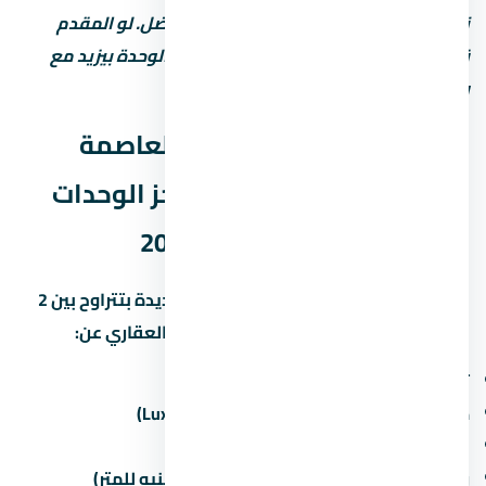
نصيحة: المقدم المنخفض مش دايماً الأفضل. لو المقدم
قليل، القسط الشهري بيبقى كبير وسعر الوحدة بيزيد مع
رسوم التمويل.
موعد تسليم مول ميد زي العاصمة
الإدارية الجديدة – أسعار حجز الوحدات
وأفضل أنظمة التقسيط 2026
مواعيد التسليم في العاصمة الإدارية الجديدة بتتراوح بين 2
لـ5 سنين من تاريخ الحجز. اسأل المستشار العقاري عن:
تاريخ التسليم المتوقع لكل مرحلة
حالة التشطيب (نص تشطيب / كامل / Luxury)
غرامة التأخير لو المطور اتأخر في التسليم
رسوم الصيانة السنوية (غالباً من 30 لـ60 جنيه للمتر)