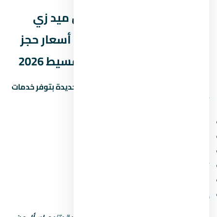
الخدمات والمرافق في مول ميد زي
العاصمة الإدارية الجديدة – أسعار حجز
الوحدات وأفضل أنظمة التقسيط 2026
المشاريع الحديثة في العاصمة الإدارية الجديدة بتوفر خدمات
أساسية ومميزة. اسأل عن:
مناطق خضراء ومساحات مفتوحة
ملاعب أطفال ومناطق رياضية
محلات تجارية وصيدلية وسوبر ماركت
أمن وحراسة 24 ساعة وكاميرات مراقبة
مواقف سيارات (مغطاة أو مفتوحة)
خدمات صيانة ونجافة