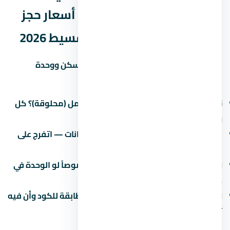
العاصمة الإدارية الجديدة – أسعار حجز
الوحدات وأفضل أنظمة التقسيط 2026
التشطيب هو الفرق بين وحدة تستاهل السكن ووحدة
محتاجة صيانة كل شهر. في اسأل عن:
نوع التشطيب:
نص تشطيب (لقطة) أم كامل (محلوقة)؟ كل
واحد ليه سعر ومميزات.
جودة المواد:
البورسلين والسنترال والدهانات — اتفرج على
نموذج مسلّم قبل ما تقرر.
العزل:
العزل المائي والحراري مهم جداً خصوصاً لو الوحدة في
دور أرضي أو دور أخير.
الكهرباء والصحي:
اتأكد إن التمديدات مطابقة للكود وأن فيه
تأريض.