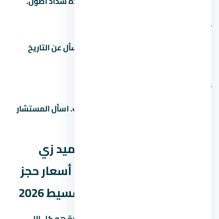
بعض المطورين بيقبلوا مقدم أقل مع مدة سداد أطول.
4. ما هو موعد تسليم المشروع
مواعيد التسليم بتختلف حسب المرحلة. اسأل عن التاريخ
الدقيق للوحدة اللي مهتم بيها.
5. هل التمويل العقاري متاح في
غالباً آه، بس ده بيعتمد على المطور والبنك. اسأل المستشار
عن البنوك المتاحة وشروط التمويل.
المصاريف الخفية في مول ميد زي
العاصمة الإدارية الجديدة – أسعار حجز
الوحدات وأفضل أنظمة التقسيط 2026
كتير من المشترين بيفتكروا إن سعر الوحدة هو كل اللي