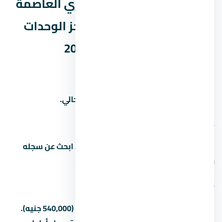
أسئلة شائعة عن مول ميد زي العاصمة
الإدارية الجديدة – أسعار حجز الوحدات
وأفضل أنظمة التقسيط 2026
1. كم سعر المتر في
اسأل المستشار العقاري عن سعر المتر الحالي.
2. من هو مطور مشروع
المطور هو شركة زيتون للتطوير العقاري. ابحث عن سجله
ومشاريعه السابقة قبل الشراء.
3. كم المقدم في
المقدم بيبدأ من 5% (180,000 جنيه) لـ15% (540,000 جنيه).