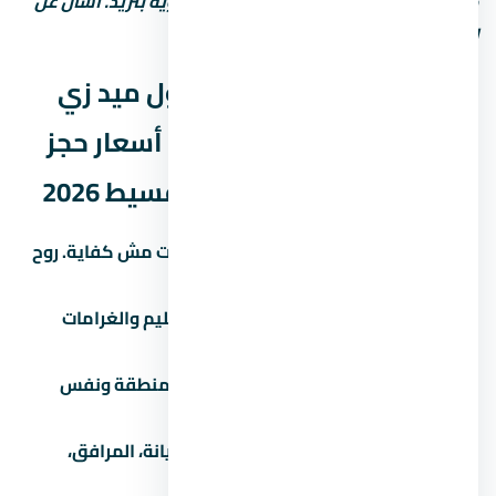
كل ما زادت الخدمات، رسوم الصيانة السنوية بتزيد. اسأل عن
التكلفة الإجمالية مش بس سعر الشراء.
نصائح قبل ما تشتري في مول ميد زي
العاصمة الإدارية الجديدة – أسعار حجز
الوحدات وأفضل أنظمة التقسيط 2026
زور الموقع بنفسك:
الصور والإعلانات مش كفاية. روح
شوف الموقع والمجاورة بنفسك.
اقرأ العقد كامل:
خصوصاً بنود التسليم والغرامات
والرسوم الخفية.
قارن بـ 3 مشاريع تانية:
في نفس المنطقة ونفس
الفئة السعرية.
اسأل عن المصاريف الإضافية:
الصيانة، المرافق،
التشطيب، رسوم التحصيل.