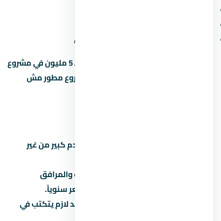
موعد التسليم وسمعة المطور
المساحة الخضراء ونسبة البناء
قرب المشروع من الطرق والمحاور الجديدة
متخليش قرارك على السعر لوحده. وحدة بـ 5 مليون في مشروع
محترم أحسن من وحدة بـ 4 مليون في مشروع مطور مش
معروف.
أخطاء شائعة لازم تتجنبها
تشتري على المسؤولية:
توقع مقدم كبير من غير
قراءة العقد بالتفصيل.
تتجاهل المصاريف الخفية:
الصيانة والمرافق
والتحصيل بيوصلوا 5% لـ8% من السعر سنوياً.
تثق في المواعيد الشفهية:
كل وعد لازم يتكتب في
العقد.