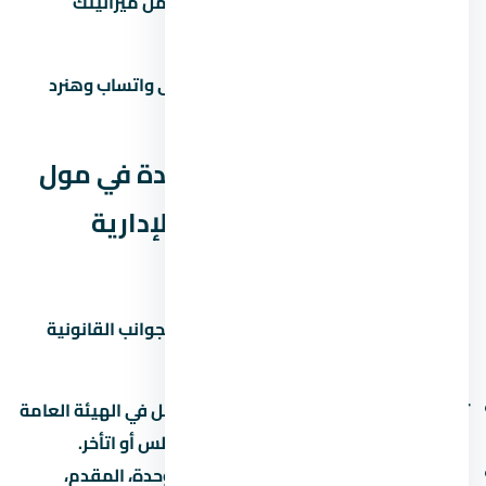
احسب القسط الشهري وتأكد إنه ضمن ميزانيتك
زور الموقع بنفسك قبل الحجز
محتاج مساعدة في اتخاذ القرار؟ راسلنا على واتساب وهنرد
عليك بكل التفاصيل اللي محتاجها.
الجوانب القانونية لشراء وحدة في مول
بي ان داون تاون العاصمة الإدارية
الجديدة
قبل ما توقّع أي ورق في لازم تبصل على الجوانب القانونية
بتاعة المشروع:
تسجيل المشروع:
اتأكد إن المشروع مسجّل في الهيئة العامة
للرقابة العقارية. ده بيحميك لو المطور أفلس أو اتأخر.
عقد البيع الابتدائي:
العقد بيحدد سعر الوحدة، المقدم،