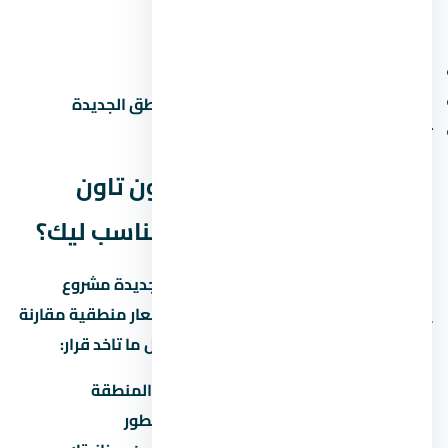
عيوب محتملة
الزحمة المرورية في ساعات الذروة
صعوبة المواصلات العامة في بعض المناطق الجديدة
تأخر المرافق في المراحل الجديدة
الخلاصة: هل مول بي ان داون تاون
العاصمة الإدارية الجديدة مناسب ليك؟
مول بي ان داون تاون العاصمة الإدارية الجديدة مشروع
يستاهل التفكير لو المطور معروف والأسعار منطقية مقارنة
بالسوق في العاصمة الإدارية الجديدة. قبل ما تاخد قرار:
قارن السعر بمشاريع تانية في نفس المنطقة
تأكد من موعد التسليم وسمعة المطور