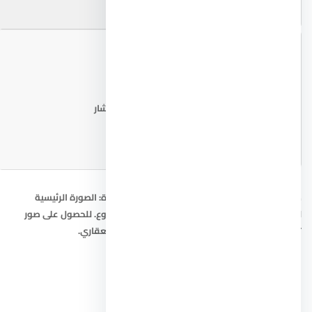
📐 مخطط المشروع
اطلب المخطط من المستشار
صور مول بي ان داون تاون العاصمة الإدارية الجديدة: الصورة الرئيسية
للمشروع، خريطة الموقع التقريبية، ومخطط المشروع. للحصول على صور
تفصيلية ومخططات حديثة، تواصل مع المستشار العقاري.