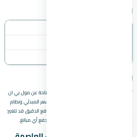
بيانات المشروع
الموقع
العاصمة الإدارية
أنظمة السداد
المقدم 10%
آخر تحديث
2 August 2026
تفاصيل المشروع
تنبيه مهم:
هذه الصفحة تعرض البيانات المتاحة عن مول بي ان
داون تاون العاصمة الإدارية الجديدة، مثل السعر المبدئي ونظام
السداد عند توفرهما. الأسعار والخطط والموقع الدقيق قد تتغير؛
راجع المطور أو فريق المبيعات قبل الحجز أو دفع أي مبالغ.
بيانات مول بي ان داون تاون العاصمة