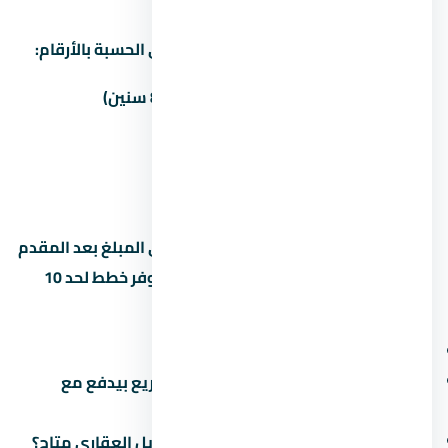
غالباً المطور بيوفّر أكتر من خطة سداد. دي الحسبة بالأرقام:
المقدم
المبلغ
القسط الشهري (8 سنين)
5%
45,603 جنيه
9,025 جنيه
10%
91,205 جنيه
8,550 جنيه
15%
136,808 جنيه
—
القسط الشهري محسوب على أساس باقي المبلغ بعد المقدم
على 8 سنين (96 شهر). بعض المطورين بيوفر خطط لحد 10
سنين بس مع غرامة تأخير أعلى. اسأل عن:
هل فيه رسوم إدارية على خطة السداد؟
ميعاد دفع القسط الأخير (في بعض المشاريع بيدفع مع
التسليم)
هل في خصم للكاش؟ وعملية تانية: التمويل العقاري متاح؟