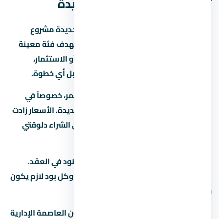
تاون العاصمة الإدارية الجديدة
مول بي ان داون تاون العاصمة الإدارية الجديدة مشروع
عقاري في العاصمة الإدارية الجديدة بيستهدف فئة معينة
من المشترين. لو بتدوّر على وحدة للسكن أو الاستثمار،
المفروض تفهم سوق المنطقة كويس قبل أي خطوة.
السوق العقاري في مصر بيشهد نمو مستمر، خصوصاً في
المناطق الجديدة زي العاصمة الإدارية الجديدة. الأسعار زادت
بنسبة 15% لـ25% في آخر سنتين، وده بيخلي الشراء دلوقتي
فرصة كويسة لو الميزانية تسمح.
قبل ما تحجز في تأكد من إنك فاهم كل البنود في العقد.
العقد هو الحماية الوحيدة ليك كمشتري، وكل بود لازم يكون
واضح ومحدد.
لو عندك أي سؤال عن مول بي ان داون تاون العاصمة الإدارية