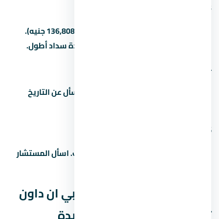
3. كم المقدم في
المقدم بيبدأ من 5% (45,603 جنيه) لـ15% (136,808 جنيه).
بعض المطورين بيقبلوا مقدم أقل مع مدة سداد أطول.
4. ما هو موعد تسليم المشروع
مواعيد التسليم بتختلف حسب المرحلة. اسأل عن التاريخ
الدقيق للوحدة اللي مهتم بيها.
5. هل التمويل العقاري متاح في
غالباً آه، بس ده بيعتمد على المطور والبنك. اسأل المستشار
عن البنوك المتاحة وشروط التمويل.
المصاريف الخفية في مول بي ان داون
تاون العاصمة الإدارية الجديدة