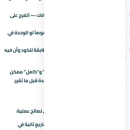
واحد ليه سعر ومميزات.
جودة المواد:
البورسلين والسنترال والدهانات — اتفرج على
نموذج مسلّم قبل ما تقرر.
العزل:
العزل المائي والحراري مهم جداً خصوصاً لو الوحدة في
دور أرضي أو دور أخير.
الكهرباء والصحي:
اتأكد إن التمديدات مطابقة للكود وأن فيه
تأريض.
في مشاريع كتير، الفرق بين “نص تشطيب” و”كامل” ممكن
يوصل 500-1500 جنيه للمتر. احسبها كمبيدة قبل ما تقرر.
إزاي تفاوض على سعر
التفاوض على عقار مش حرام، ده حقك. دي نصائح عملية:
اعرف السعر الحقيقي:
قارن بـ 3 مشاريع تانية في