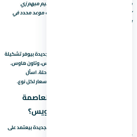
خد بالك: بعض المطورين بيكتب موعد تسليم مبهم زي
“2027” من غير تحديد الربع أو الشهر. اطلب موعد محدد في
العقد.
أنواع الوحدات والمساحات
مول بي ان داون تاون العاصمة الإدارية الجديدة بيوفر تشكيلة
من الوحدات: شقق بغرف مختلفة، دوبلكس، وتاون هاوس.
المساحات بتختلف حسب نوع الوحدة والمرحلة. اسأل
المستشار عن المساحات المتاحة حالياً والأسعار لكل نوع.
هل مول بي ان داون تاون العاصمة
الإدارية الجديدة استثمار كويس؟
الاستثمار العقاري في العاصمة الإدارية الجديدة بيعتمد على
تلات عوامل رئيسية: