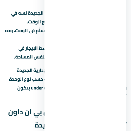
نمو المنطقة:
هل العاصمة الإدارية الجديدة لسه في
مرحلة تطور؟ لو آه، الأسعار هتزيد مع الوقت.
سمعة المطور:
المطور المعروف بيسلّم في الوقت، وده
بيحافظ على قيمة الوحدة.
الإيجار:
لو ناوي تأجّر، اسأل عن متوسط الإيجار في
العاصمة الإدارية الجديدة للوحدات بنفس المساحة.
العائد المتوقع على الإيجار في العاصمة الإدارية الجديدة
بيتراوح بين 6% لـ8% سنوياً، لكن ده بيختلف حسب نوع الوحدة
والموقع. الاستثمار في عقار under construction بيكون
أرخص، لكن مخاطرة التأخير أعلى.
الخدمات والمرافق في مول بي ان داون
تاون العاصمة الإدارية الجديدة