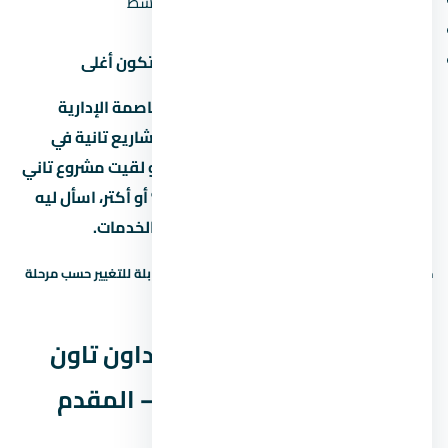
الدور:
الأدوار الأرضية والعلوية أرخص من الأوسط
المنظر:
الوحدات اللي بتطل على حديقة أو نافورة بتكون أغلى
لو سعر المتر في مول بي ان داون تاون العاصمة الإدارية
الجديدة بيوصل جنيه، يبقى لازم تقارنه بمشاريع تانية في
العاصمة الإدارية الجديدة بنفس السعر. لو لقيت مشروع تاني
بنفس المساحة وسعر متر أقل بنسبة 10% أو أكتر، اسأل ليه
— ممكن يكون في فرق في التشطيب أو الخدمات.
حالة السعر: سعر إرشادي — يحتاج تأكيد. الأسعار قابلة للتغيير حسب مرحلة
البيع والتوفر.
نظم السداد في مول بي ان داون تاون
العاصمة الإدارية الجديدة — المقدم
والقسط