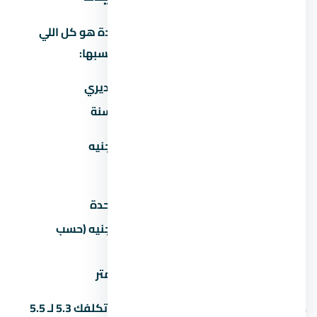
كتير من المشترين بيفتكروا إن سعر الوحدة هو كل اللي
هيدفعوه. بس فيه مصاريف تانية لازم تحسبها:
المصروف
تقديري
صيانة سنوية
30-60 جنيه/متر/سنة
تكيف مركزي
50,000-100,000 جنيه
(اختياري)
عداد كهرباء/مياه
2,000-5,000 جنيه
رسوم تحصيل/إدارية
1-2% من سعر الوحدة
50,000-200,000 جنيه (حسب
جراج/موقف سيارة
المنطقة)
تشطيب إضافي
500-1,500 جنيه/متر
ده معناه إن وحدة بـ 5 مليون جنيه ممكن تكلفك 5.3 لـ 5.5