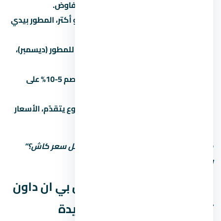
العاصمة الإدارية الجديدة قبل ما تتفاوض.
الكتلة بتفرق:
لو بتشتري وحدتين أو أكتر، المطور بيدي
خصم 3-5%.
الوقت بيفرق:
في آخر السنة المالية للمطور (ديسمبر)،
الخصومات بتبقى أكبر.
الكاش أحسن:
الدفع كاش بيديك خصم 5-10% على
الأقل مقارنة بالتقسيط.
المرحلة الأولى أرخص:
كل ما المشروع يتقدّم، الأسعار
بتزيد. الحجز المبكر أحسن.
متستحشمش على السعر الأول. اسأل: “أقل سعر كاش؟”
وشوف الفرق.
المواصلات والوصول لـ مول بي ان داون
تاون العاصمة الإدارية الجديدة