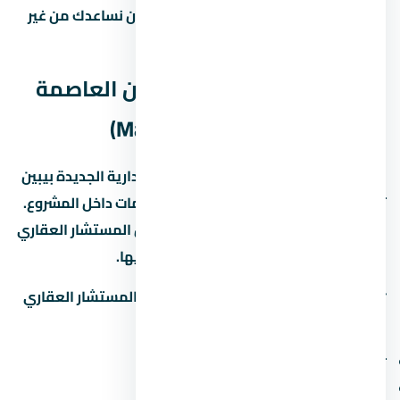
الجديدة أو مشاريع تانية في احنا هنا علشان نساعدك من غير
التزام.
مخطط مول بي ان داون تاون العاصمة
الإدارية الجديدة (Master Plan)
مخطط مول بي ان داون تاون العاصمة الإدارية الجديدة بيبين
توزيع الوحدات والمساحات الخضراء والخدمات داخل المشروع.
المخطط ده بيختلف حسب المرحلة، فاسأل المستشار العقاري
عن المخطط المحدّث للمرحلة اللي مهتم بيها.
📋
اطلب مخطط المشروع التفصيلي
من المستشار العقاري
لمعرفة:
توزيع المباني والمساحات بينها
مواقع الخدمات (النادي، المول، المدرسة)