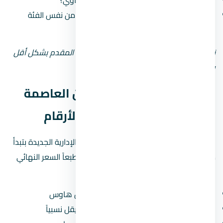
هل سمعته في السوق كويسة ولا فيه شكاوي؟
هل مشروعاته في العاصمة الإدارية الجديدة من نفس الفئة
السعرية؟
نصيحة: لو المطور جديد أو مش معروف، زوّد المقدم بشكل أقل
وحاول تقسيط المبلغ على مدى أطول.
أسعار مول بي ان داون تاون العاصمة
الإدارية الجديدة — تحليل بالأرقام
الأسعار في مول بي ان داون تاون العاصمة الإدارية الجديدة بتبدأ
من
912,050 جنيه
(حوالي 0.9 مليون جنيه). طبعاً السعر النهائي
بيعتمد على:
نوع الوحدة:
الشقق أرخص من الفلل والتاون هاوس
المساحة:
كل ما زادت المساحة، سعر المتر بيقل نسبياً