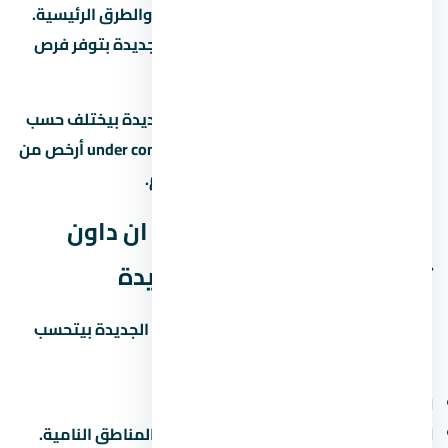
السوق المصري بسبب قربها من الخدمات والطرق الرئيسية.
لو بتدوّر على استثمار، العاصمة الإدارية الجديدة بتوفر فرص
نمو جيدة على المدى المتوسط.
متوسط الأسعار في العاصمة الإدارية الجديدة بيختلف حسب
نوع المشروع والمطور. الوحدات under construction أرخص من
الجاهزة، لكن فيها مخاطرة موعد التسليم.
العائد المتوقع من مول بي ان داون
تاون العاصمة الإدارية الجديدة
العائد على الاستثمار في العاصمة الإدارية الجديدة بيتحسب
بطريقتين:
الإيجار:
6% لـ8% سنوياً من قيمة الوحدة.
الزيادة الرأسمالية:
10% لـ15% سنوياً في المناطق النامية.