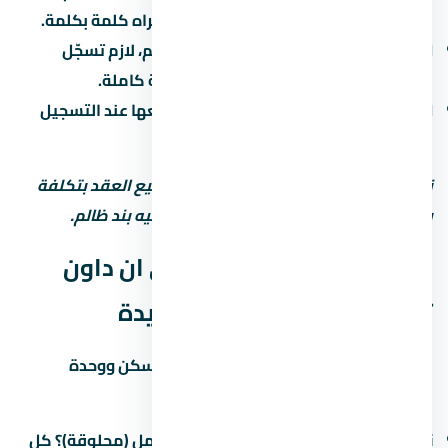
القسط، موعد التسليم، وغرامة التأخير. اقراه كلمة بكلمة.
التسجيل في الشهر العقاري:
بعد التسليم، لازم تسجّل
الوحدة باسمك علشان تاخد ملكية قانونية كاملة.
الضرائب:
فيه ضريبة تصرّفات عقارية بتدفعها عند التسجيل
(حوالي 2-3% من قيمة الوحدة).
نصيحة مهمة: استشاري محامي قبل توقيع العقد بتكلفة
بسيطة بس ممكن توفرّ عليك ملايين لو فيه بند ظالم.
جودة التشطيب في مول بي ان داون
تاون العاصمة الإدارية الجديدة
التشطيب هو الفرق بين وحدة تستاهل السكن ووحدة
محتاجة صيانة كل شهر. في اسأل عن:
نوع التشطيب:
نص تشطيب (لقطة) أم كامل (محلوقة)؟ كل