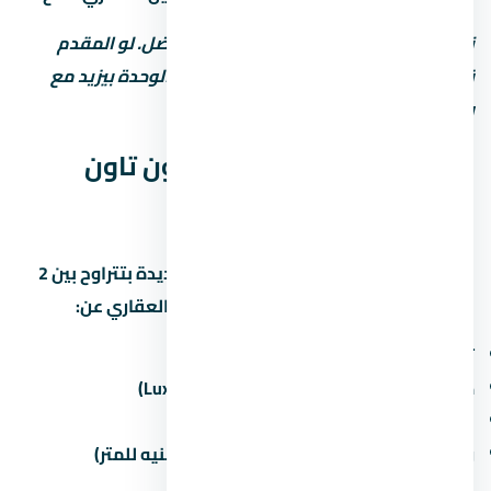
نصيحة: المقدم المنخفض مش دايماً الأفضل. لو المقدم
قليل، القسط الشهري بيبقى كبير وسعر الوحدة بيزيد مع
رسوم التمويل.
موعد تسليم مول بي ان داون تاون
العاصمة الإدارية الجديدة
مواعيد التسليم في العاصمة الإدارية الجديدة بتتراوح بين 2
لـ5 سنين من تاريخ الحجز. اسأل المستشار العقاري عن:
تاريخ التسليم المتوقع لكل مرحلة
حالة التشطيب (نص تشطيب / كامل / Luxury)
غرامة التأخير لو المطور اتأخر في التسليم
رسوم الصيانة السنوية (غالباً من 30 لـ60 جنيه للمتر)