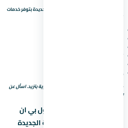
المشاريع الحديثة في العاصمة الإدارية الجديدة بتوفر خدمات
أساسية ومميزة. اسأل عن:
مناطق خضراء ومساحات مفتوحة
ملاعب أطفال ومناطق رياضية
محلات تجارية وصيدلية وسوبر ماركت
أمن وحراسة 24 ساعة وكاميرات مراقبة
مواقف سيارات (مغطاة أو مفتوحة)
خدمات صيانة ونجافة
كل ما زادت الخدمات، رسوم الصيانة السنوية بتزيد. اسأل عن
التكلفة الإجمالية مش بس سعر الشراء.
نصائح قبل ما تشتري في مول بي ان
داون تاون العاصمة الإدارية الجديدة