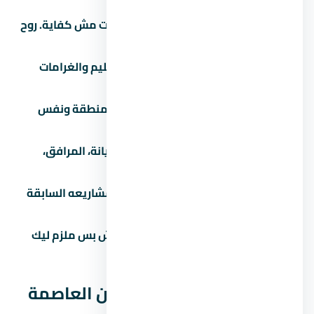
زور الموقع بنفسك:
الصور والإعلانات مش كفاية. روح
شوف الموقع والمجاورة بنفسك.
اقرأ العقد كامل:
خصوصاً بنود التسليم والغرامات
والرسوم الخفية.
قارن بـ 3 مشاريع تانية:
في نفس المنطقة ونفس
الفئة السعرية.
اسأل عن المصاريف الإضافية:
الصيانة، المرافق،
التشطيب، رسوم التحصيل.
تحقق من سجل المطور:
ابحث عن مشاريعه السابقة
واسأل الملاك القدامى.
لازم تشوف عقد ملزم للطرفين:
مش بس ملزم ليك
بالدفع، ملزم للمطور بالتسليم.
مقارنة مول بي ان داون تاون العاصمة