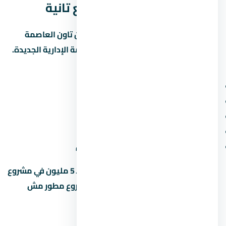
الإدارية الجديدة مع مشاريع تانية
علشان تاخد قرار صح، قارن مول بي ان داون تاون العاصمة
الإدارية الجديدة بمشاريع تانية في العاصمة الإدارية الجديدة.
ابصل على:
سعر المتر (مش بس السعر الإجمالي)
المقدم ونسبة القسط الشهري
موعد التسليم وسمعة المطور
المساحة الخضراء ونسبة البناء
قرب المشروع من الطرق والمحاور الجديدة
متخليش قرارك على السعر لوحده. وحدة بـ 5 مليون في مشروع
محترم أحسن من وحدة بـ 4 مليون في مشروع مطور مش
معروف.