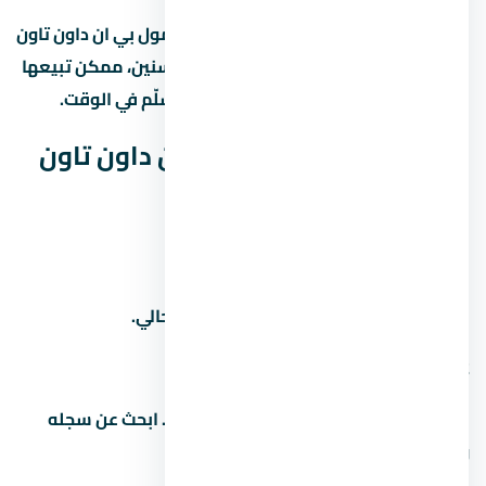
لو اشتريت وحدة under construction في مول بي ان داون تاون
العاصمة الإدارية الجديدة وسلّمت بعد 3 سنين، ممكن تبيعها
بربح 20% لـ30% لو المنطة كبرت والمطور سلّم في الوقت.
أسئلة شائعة عن مول بي ان داون تاون
العاصمة الإدارية الجديدة
1. كم سعر المتر في
اسأل المستشار العقاري عن سعر المتر الحالي.
2. من هو مطور مشروع
المطور هو شركة النحال للتطوير العقاري. ابحث عن سجله
ومشاريعه السابقة قبل الشراء.