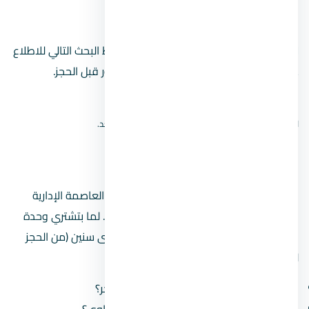
الإدارية الجديدة
لا نعرض دبوسًا تقريبيًا للمشروع. استخدم رابط البحث التالي للاطلاع
على نتائج الخريطة، ثم أكّد الموقع من المطور قبل الحجز.
افتح بحث الموقع على Google Maps
لا نعرض دبوسًا تقريبيًا؛ الموقع الدقيق لم يُتحقق منه بعد.
مين مطوّر
المطور المسؤول عن مول بي ان داون تاون العاصمة الإدارية
الجديدة هو
شركة النحال للتطوير العقاري
. لما بتشتري وحدة
في مشروع، أنت بتشتغل مع المطور على مدى سنين (من الحجز
للتسليم)، فلازم تبصل على سجله:
كم مشروع سلّم قبل كده وكم مشروع متأخّر؟