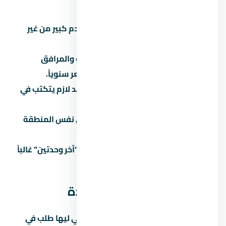
أخطاء شائعة لازم تتجنبها
تشتري على المسؤولية:
توقع مقدم كبير من غير
قراءة العقد بالتفصيل.
تتجاهل المصاريف الخفية:
الصيانة والمرافق
والتحصيل بيوصلوا 5% لـ8% من السعر سنوياً.
تثق في المواعيد الشفهية:
كل وعد لازم يتكتب في
العقد.
ما تقارنش:
كل مشروع ليه بديل في نفس المنطقة
والفئة.
تاخد قرار متسرع تحت ضغط البيع:
“آخر وحدتين” غالباً
تكتيك بيع مش حقيقة.
عن العاصمة الإدارية الجديدة
العاصمة الإدارية الجديدة من المناطق اللي ليها طلب في