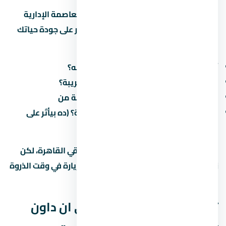
سهولة الوصول لـ مول بي ان داون تاون العاصمة الإدارية
الجديدة في العاصمة الإدارية الجديدة بتأثر على جودة حياتك
اليومية. اسأل عن:
أقرب طريق محوري وكم دقيقة للوصول له؟
هل فيه مواصلات عامة (مترو، أتوبيس) قريبة؟
كم الوقت المقدر للوصول للعمل/المدرسة من
هل فيه طرق جديدة مخططة في المنطقة؟ (ده بيأثر على
القيمة مستقبلاً)
في الطرق الرئيسية بتوفر وصول سريع لباقي القاهرة، لكن
زحمة المرور بتختلف حسب الساعة. جرّب الزيارة في وقت الذروة
قبل ما تقرر.
تفاصيل إضافية عن مول بي ان داون