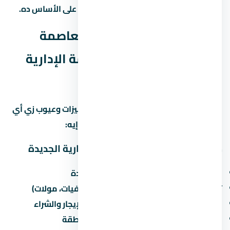
مليون مع كل المصاريف. احسب الميزانية على الأساس ده.
ليه مول بي ان داون تاون العاصمة
الإدارية الجديدة في العاصمة الإدارية
الجديدة بالذات؟
العاصمة الإدارية الجديدة منطقة ليها مميزات وعيوب زي أي
منطقة تانية في مصر. خليني أقولك يعني إيه:
مميزات الاستثمار في العاصمة الإدارية الجديدة
القرب من الطرق الرئيسية والمحاور الجديدة
توفر الخدمات الأساسية (مدارس، مستشفيات، مولات)
نمو سكاني مستمر يزيد من الطلب على الإيجار والشراء
مشاريع مطورين كبار بتزيد من قيمة المنطقة