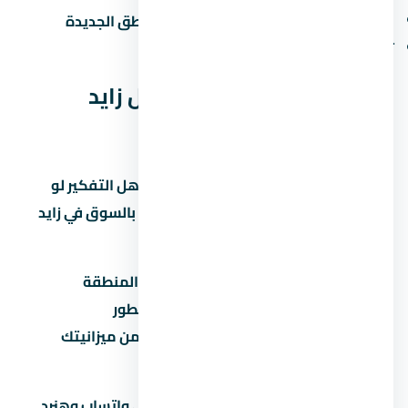
صعوبة المواصلات العامة في بعض المناطق الجديدة
تأخر المرافق في المراحل الجديدة
الخلاصة: هل كمبوند كلافيل زايد
الجديدة مناسب ليك؟
كمبوند كلافيل زايد الجديدة مشروع يستاهل التفكير لو
المطور معروف والأسعار منطقية مقارنة بالسوق في زايد
الجديدة. قبل ما تاخد قرار:
قارن السعر بمشاريع تانية في نفس المنطقة
تأكد من موعد التسليم وسمعة المطور
احسب القسط الشهري وتأكد إنه ضمن ميزانيتك
زور الموقع بنفسك قبل الحجز
محتاج مساعدة في اتخاذ القرار؟ راسلنا على واتساب وهنرد