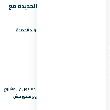
مقارنة كمبوند كلافيل زايد الجديدة مع
مشاريع تانية
علشان تاخد قرار صح، قارن كمبوند كلافيل زايد الجديدة
بمشاريع تانية في زايد الجديدة. ابصل على:
سعر المتر (مش بس السعر الإجمالي)
المقدم ونسبة القسط الشهري
موعد التسليم وسمعة المطور
المساحة الخضراء ونسبة البناء
قرب المشروع من الطرق والمحاور الجديدة
متخليش قرارك على السعر لوحده. وحدة بـ 5 مليون في مشروع
محترم أحسن من وحدة بـ 4 مليون في مشروع مطور مش
معروف.