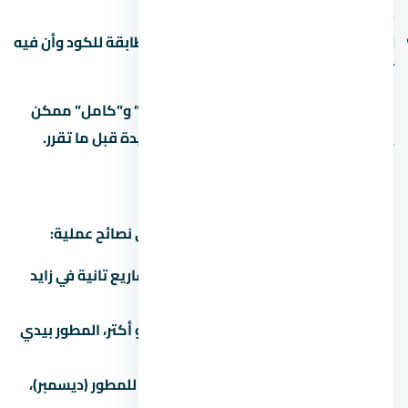
دور أرضي أو دور أخير.
الكهرباء والصحي:
اتأكد إن التمديدات مطابقة للكود وأن فيه
تأريض.
في مشاريع كتير، الفرق بين “نص تشطيب” و”كامل” ممكن
يوصل 500-1500 جنيه للمتر. احسبها كمبيدة قبل ما تقرر.
إزاي تفاوض على سعر
التفاوض على عقار مش حرام، ده حقك. دي نصائح عملية:
اعرف السعر الحقيقي:
قارن بـ 3 مشاريع تانية في زايد
الجديدة قبل ما تتفاوض.
الكتلة بتفرق:
لو بتشتري وحدتين أو أكتر، المطور بيدي
خصم 3-5%.
الوقت بيفرق:
في آخر السنة المالية للمطور (ديسمبر)،