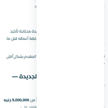
لا نعرض دبوسًا تقريبيًا؛ الموقع الدقيق لم يُتحقق منه بعد.
مين مطوّر
بيانات المطور بتاعة كمبوند كلافيل زايد الجديدة محتاجة تأكيد.
اسأل المستشار العقاري عن اسم المطور وسابقة أعماله قبل ما
تاخد قرار.
نصيحة: لو المطور جديد أو مش معروف، زوّد المقدم بشكل أقل
وحاول تقسيط المبلغ على مدى أطول.
أسعار كمبوند كلافيل زايد الجديدة —
تحليل بالأرقام
الأسعار في كمبوند كلافيل زايد الجديدة بتبدأ من
9,000,000 جنيه
(حوالي 9 مليون جنيه). طبعاً السعر النهائي بيعتمد على: