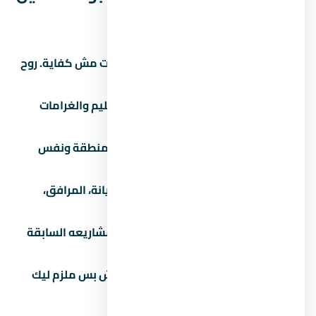
زايد الجديدة
زور الموقع بنفسك:
الصور والإعلانات مش كفاية. روح
شوف الموقع والمجاورة بنفسك.
اقرأ العقد كامل:
خصوصاً بنود التسليم والغرامات
والرسوم الخفية.
قارن بـ 3 مشاريع تانية:
في نفس المنطقة ونفس
الفئة السعرية.
اسأل عن المصاريف الإضافية:
الصيانة، المرافق،
التشطيب، رسوم التحصيل.
تحقق من سجل المطور:
ابحث عن مشاريعه السابقة
واسأل الملاك القدامى.
لازم تشوف عقد ملزم للطرفين:
مش بس ملزم ليك
بالدفع، ملزم للمطور بالتسليم.