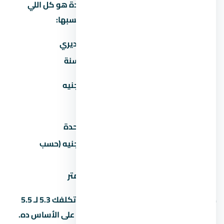
كتير من المشترين بيفتكروا إن سعر الوحدة هو كل اللي
هيدفعوه. بس فيه مصاريف تانية لازم تحسبها:
المصروف
تقديري
صيانة سنوية
30-60 جنيه/متر/سنة
تكيف مركزي
50,000-100,000 جنيه
(اختياري)
عداد كهرباء/مياه
2,000-5,000 جنيه
رسوم تحصيل/إدارية
1-2% من سعر الوحدة
50,000-200,000 جنيه (حسب
جراج/موقف سيارة
المنطقة)
تشطيب إضافي
500-1,500 جنيه/متر
ده معناه إن وحدة بـ 5 مليون جنيه ممكن تكلفك 5.3 لـ 5.5
مليون مع كل المصاريف. احسب الميزانية على الأساس ده.