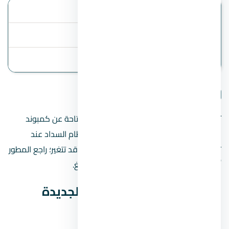
الموقع
زايد الجديدة
أنظمة السداد
المقدم 5%
آخر تحديث
2 August 2026
تفاصيل المشروع
تنبيه مهم:
هذه الصفحة تعرض البيانات المتاحة عن كمبوند
كلافيل زايد الجديدة، مثل السعر المبدئي ونظام السداد عند
توفرهما. الأسعار والخطط والموقع الدقيق قد تتغير؛ راجع المطور
أو فريق المبيعات قبل الحجز أو دفع أي مبالغ.
بيانات كمبوند كلافيل زايد الجديدة
السريعة