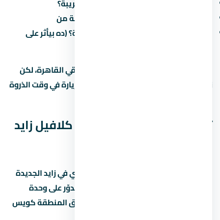
هل فيه مواصلات عامة (مترو، أتوبيس) قريبة؟
كم الوقت المقدر للوصول للعمل/المدرسة من
هل فيه طرق جديدة مخططة في المنطقة؟ (ده بيأثر على
القيمة مستقبلاً)
في الطرق الرئيسية بتوفر وصول سريع لباقي القاهرة، لكن
زحمة المرور بتختلف حسب الساعة. جرّب الزيارة في وقت الذروة
قبل ما تقرر.
تفاصيل إضافية عن كمبوند كلافيل زايد
الجديدة
كمبوند كلافيل زايد الجديدة مشروع عقاري في زايد الجديدة
بيستهدف فئة معينة من المشترين. لو بتدوّر على وحدة
للسكن أو الاستثمار، المفروض تفهم سوق المنطقة كويس
قبل أي خطوة.