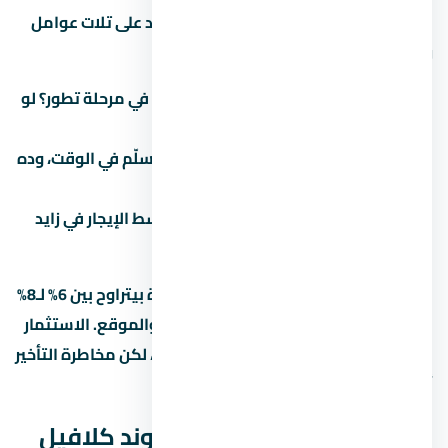
الاستثمار العقاري في زايد الجديدة بيعتمد على تلات عوامل
رئيسية:
نمو المنطقة:
هل زايد الجديدة لسه في مرحلة تطور؟ لو
آه، الأسعار هتزيد مع الوقت.
سمعة المطور:
المطور المعروف بيسلّم في الوقت، وده
بيحافظ على قيمة الوحدة.
الإيجار:
لو ناوي تأجّر، اسأل عن متوسط الإيجار في زايد
الجديدة للوحدات بنفس المساحة.
العائد المتوقع على الإيجار في زايد الجديدة بيتراوح بين 6% لـ8%
سنوياً، لكن ده بيختلف حسب نوع الوحدة والموقع. الاستثمار
في عقار under construction بيكون أرخص، لكن مخاطرة التأخير
أعلى.
الخدمات والمرافق في كمبوند كلافيل