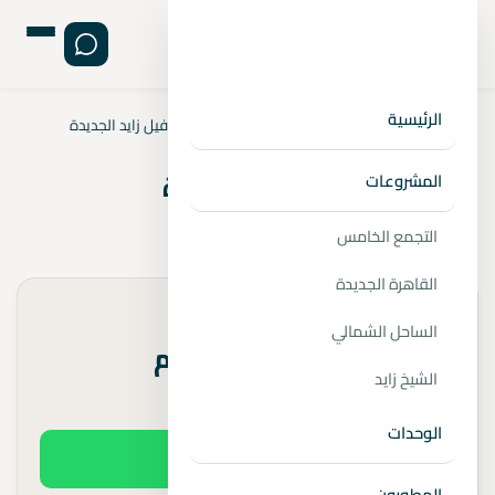
الرئيسية
الرئيسية
›
المشروعات
›
زايد الجديدة
›
كمبوند كلافيل زايد الجديدة
كمبوند كلافيل زايد الجديدة
المشروعات
📍
زايد الجديدة
التجمع الخامس
القاهرة الجديدة
الأسعار تبدأ من
الساحل الشمالي
اتصل للاستعلام
الشيخ زايد
مقدم 5%
الوحدات
اطلب السعر الفعلي
المطورون