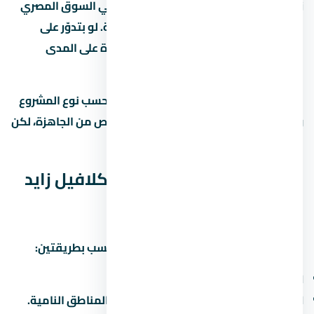
زايد الجديدة من المناطق اللي ليها طلب في السوق المصري
بسبب قربها من الخدمات والطرق الرئيسية. لو بتدوّر على
استثمار، زايد الجديدة بتوفر فرص نمو جيدة على المدى
المتوسط.
متوسط الأسعار في زايد الجديدة بيختلف حسب نوع المشروع
والمطور. الوحدات under construction أرخص من الجاهزة، لكن
فيها مخاطرة موعد التسليم.
العائد المتوقع من كمبوند كلافيل زايد
الجديدة
العائد على الاستثمار في زايد الجديدة بيتحسب بطريقتين:
الإيجار:
6% لـ8% سنوياً من قيمة الوحدة.
الزيادة الرأسمالية:
10% لـ15% سنوياً في المناطق النامية.