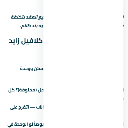
(حوالي 2-3% من قيمة الوحدة).
نصيحة مهمة: استشاري محامي قبل توقيع العقد بتكلفة
بسيطة بس ممكن توفرّ عليك ملايين لو فيه بند ظالم.
جودة التشطيب في كمبوند كلافيل زايد
الجديدة
التشطيب هو الفرق بين وحدة تستاهل السكن ووحدة
محتاجة صيانة كل شهر. في اسأل عن:
نوع التشطيب:
نص تشطيب (لقطة) أم كامل (محلوقة)؟ كل
واحد ليه سعر ومميزات.
جودة المواد:
البورسلين والسنترال والدهانات — اتفرج على
نموذج مسلّم قبل ما تقرر.
العزل:
العزل المائي والحراري مهم جداً خصوصاً لو الوحدة في