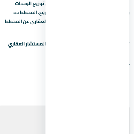
مخطط كمبوند كلافيل زايد الجديدة بيبين توزيع الوحدات
والمساحات الخضراء والخدمات داخل المشروع. المخطط ده
بيختلف حسب المرحلة، فاسأل المستشار العقاري عن المخطط
المحدّث للمرحلة اللي مهتم بيها.
📋
اطلب مخطط المشروع التفصيلي
من المستشار العقاري
لمعرفة:
توزيع المباني والمساحات بينها
مواقع الخدمات (النادي، المول، المدرسة)
مواقف السيارات والمسارات
الوحدات المتاحة والنوعية في كل مرحلة