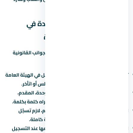
عليك بكل التفاصيل اللي محتاجها.
الجوانب القانونية لشراء وحدة في
كمبوند كلافيل زايد الجديدة
قبل ما توقّع أي ورق في لازم تبصل على الجوانب القانونية
بتاعة المشروع:
تسجيل المشروع:
اتأكد إن المشروع مسجّل في الهيئة العامة
للرقابة العقارية. ده بيحميك لو المطور أفلس أو اتأخر.
عقد البيع الابتدائي:
العقد بيحدد سعر الوحدة، المقدم،
القسط، موعد التسليم، وغرامة التأخير. اقراه كلمة بكلمة.
التسجيل في الشهر العقاري:
بعد التسليم، لازم تسجّل
الوحدة باسمك علشان تاخد ملكية قانونية كاملة.
الضرائب:
فيه ضريبة تصرّفات عقارية بتدفعها عند التسجيل