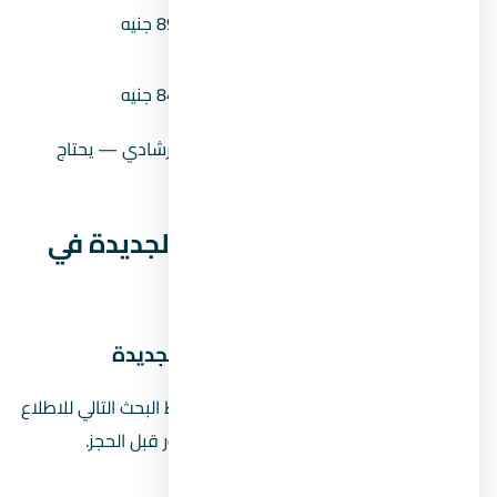
القسط الشهري (مقدم 5% على 8
89,063 جنيه
سنين)
القسط الشهري (مقدم 10% على 8
84,375 جنيه
سنين)
سعر إرشادي — يحتاج
حالة السعر
تأكيد
موقع كمبوند كلافيل زايد الجديدة في
زايد الجديدة
خريطة موقع كمبوند كلافيل زايد الجديدة
لا نعرض دبوسًا تقريبيًا للمشروع. استخدم رابط البحث التالي للاطلاع
على نتائج الخريطة، ثم أكّد الموقع من المطور قبل الحجز.
افتح بحث الموقع على Google Maps