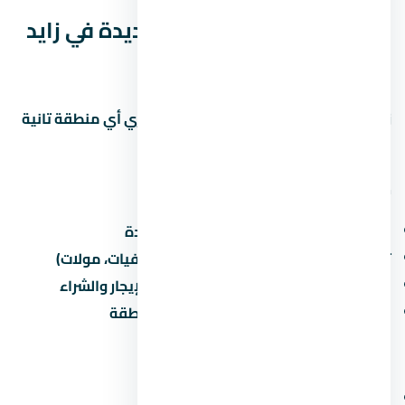
ليه كمبوند كلافيل زايد الجديدة في زايد
الجديدة بالذات؟
زايد الجديدة منطقة ليها مميزات وعيوب زي أي منطقة تانية
في مصر. خليني أقولك يعني إيه:
مميزات الاستثمار في زايد الجديدة
القرب من الطرق الرئيسية والمحاور الجديدة
توفر الخدمات الأساسية (مدارس، مستشفيات، مولات)
نمو سكاني مستمر يزيد من الطلب على الإيجار والشراء
مشاريع مطورين كبار بتزيد من قيمة المنطقة
عيوب محتملة
الزحمة المرورية في ساعات الذروة