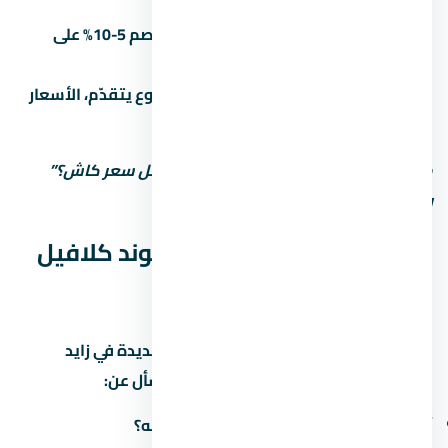
الخصومات بتبقى أكبر.
الكاش أحسن:
الدفع كاش بيديك خصم 5-10% على
الأقل مقارنة بالتقسيط.
المرحلة الأولى أرخص:
كل ما المشروع يتقدّم، الأسعار
بتزيد. الحجز المبكر أحسن.
متستحشمش على السعر الأول. اسأل: “أقل سعر كاش؟”
وشوف الفرق.
المواصلات والوصول لـ كمبوند كلافيل
زايد الجديدة
سهولة الوصول لـ كمبوند كلافيل زايد الجديدة في زايد
الجديدة بتأثر على جودة حياتك اليومية. اسأل عن:
أقرب طريق محوري وكم دقيقة للوصول له؟