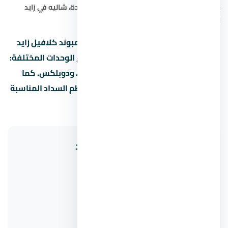
هاوس في زايد الجديدة
،
دوبلكس في زايد الجديدة
،
شاليه في زايد
الجديدة
،
التمويل العقاري في زايد الجديدة
.
هل تبحث عن شقة أو فيلا أو شاليه في كمبوند كلافيل زايد
الجديدة في نقدم لك أفضل الخيارات بأنواع الوحدات المختلفة:
شقق سكنية، فلل مستقلة، تاون هاوس، ودوبلكس. كما
نوفر استشارات حول التمويل العقاري ونظم السداد المناسبة
لميزانيتك في زايد الجديدة.
مشاريع ذات صلة في الشيخ زايد
Pura Residence
كمبوند بيل
Eden Park