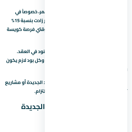
السوق العقاري في مصر بيشهد نمو مستمر، خصوصاً في
المناطق الجديدة زي زايد الجديدة. الأسعار زادت بنسبة 15%
لـ25% في آخر سنتين، وده بيخلي الشراء دلوقتي فرصة كويسة
لو الميزانية تسمح.
قبل ما تحجز في تأكد من إنك فاهم كل البنود في العقد.
العقد هو الحماية الوحيدة ليك كمشتري، وكل بود لازم يكون
واضح ومحدد.
لو عندك أي سؤال عن كمبوند كلافيل زايد الجديدة أو مشاريع
تانية في احنا هنا علشان نساعدك من غير التزام.
مخطط كمبوند كلافيل زايد الجديدة
(Master Plan)