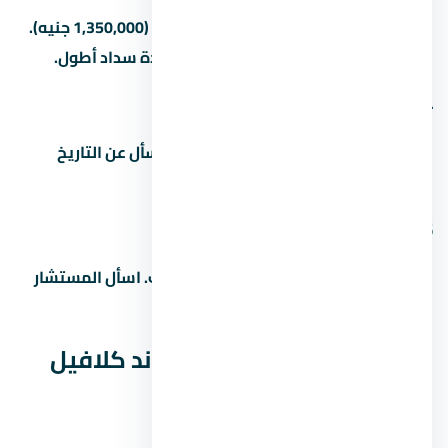
المقدم بيبدأ من 5% (450,000 جنيه) لـ15% (1,350,000 جنيه).
بعض المطورين بيقبلوا مقدم أقل مع مدة سداد أطول.
4. ما هو موعد تسليم المشروع
مواعيد التسليم بتختلف حسب المرحلة. اسأل عن التاريخ
الدقيق للوحدة اللي مهتم بيها.
5. هل التمويل العقاري متاح في
غالباً آه، بس ده بيعتمد على المطور والبنك. اسأل المستشار
عن البنوك المتاحة وشروط التمويل.
المصاريف الخفية في كمبوند كلافيل
زايد الجديدة