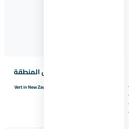
Jirian
Teck Hills
Park Residence
Lake Front Villas - Hills of one
One50
مشروعات مشابهة في نفس المنطقة
Vert in New Zayed by Palmier Developments New Zayed
كمبوند ستاي فيلا زايد الجديدة
كمبوند كنز زايد الجديدة
كمبوند سيترا زايد الجديدة