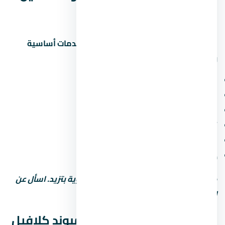
زايد الجديدة
المشاريع الحديثة في زايد الجديدة بتوفر خدمات أساسية
ومميزة. اسأل عن:
مناطق خضراء ومساحات مفتوحة
ملاعب أطفال ومناطق رياضية
محلات تجارية وصيدلية وسوبر ماركت
أمن وحراسة 24 ساعة وكاميرات مراقبة
مواقف سيارات (مغطاة أو مفتوحة)
خدمات صيانة ونجافة
كل ما زادت الخدمات، رسوم الصيانة السنوية بتزيد. اسأل عن
التكلفة الإجمالية مش بس سعر الشراء.
نصائح قبل ما تشتري في كمبوند كلافيل