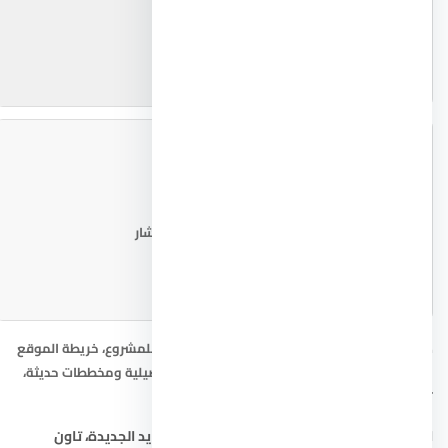
📍 خريطة الموقع
📐 مخطط المشروع
اطلب المخطط من المستشار
صور كمبوند كلافيل زايد الجديدة: الصورة الرئيسية للمشروع، خريطة الموقع
التقريبية، ومخطط المشروع. للحصول على صور تفصيلية ومخططات حديثة،
تواصل مع المستشار العقاري.
ابحث أيضاً عن:
شقق في زايد الجديدة
،
فيلا في زايد الجديدة
،
تاون