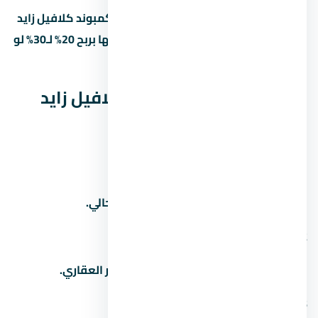
لو اشتريت وحدة under construction في كمبوند كلافيل زايد
الجديدة وسلّمت بعد 3 سنين، ممكن تبيعها بربح 20% لـ30% لو
المنطة كبرت والمطور سلّم في الوقت.
أسئلة شائعة عن كمبوند كلافيل زايد
الجديدة
1. كم سعر المتر في
اسأل المستشار العقاري عن سعر المتر الحالي.
2. من هو مطور مشروع
بيانات المطور محتاجة تأكيد من المستشار العقاري.
3. كم المقدم في