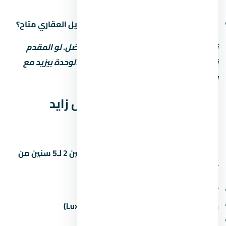
التسليم)
هل في خصم للكاش؟ وعملية تانية: التمويل العقاري متاح؟
نصيحة: المقدم المنخفض مش دايماً الأفضل. لو المقدم
قليل، القسط الشهري بيبقى كبير وسعر الوحدة بيزيد مع
رسوم التمويل.
موعد تسليم كمبوند كلافيل زايد
الجديدة
مواعيد التسليم في زايد الجديدة بتتراوح بين 2 لـ5 سنين من
تاريخ الحجز. اسأل المستشار العقاري عن:
تاريخ التسليم المتوقع لكل مرحلة
حالة التشطيب (نص تشطيب / كامل / Luxury)
غرامة التأخير لو المطور اتأخر في التسليم