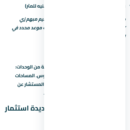
رسوم الصيانة السنوية (غالباً من 30 لـ60 جنيه للمتر)
خد بالك: بعض المطورين بيكتب موعد تسليم مبهم زي
“2027” من غير تحديد الربع أو الشهر. اطلب موعد محدد في
العقد.
أنواع الوحدات والمساحات
كمبوند كلافيل زايد الجديدة بيوفر تشكيلة من الوحدات:
شقق بغرف مختلفة، دوبلكس، وتاون هاوس. المساحات
بتختلف حسب نوع الوحدة والمرحلة. اسأل المستشار عن
المساحات المتاحة حالياً والأسعار لكل نوع.
هل كمبوند كلافيل زايد الجديدة استثمار
كويس؟