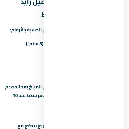
نظم السداد في كمبوند كلافيل زايد
الجديدة — المقدم والقسط
غالباً المطور بيوفّر أكتر من خطة سداد. دي الحسبة بالأرقام:
المقدم
المبلغ
القسط الشهري (8 سنين)
5%
450,000 جنيه
89,063 جنيه
10%
900,000 جنيه
84,375 جنيه
15%
1,350,000 جنيه
—
القسط الشهري محسوب على أساس باقي المبلغ بعد المقدم
على 8 سنين (96 شهر). بعض المطورين بيوفر خطط لحد 10
سنين بس مع غرامة تأخير أعلى. اسأل عن:
هل فيه رسوم إدارية على خطة السداد؟
ميعاد دفع القسط الأخير (في بعض المشاريع بيدفع مع