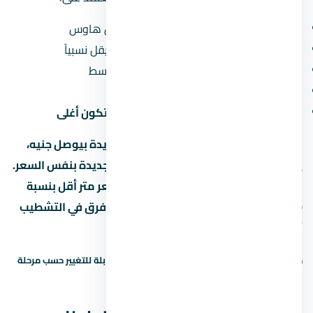
نوع الوحدة:
الشقق أرخص من الفلل والتاون هاوس
المساحة:
كل ما زادت المساحة، سعر المتر بيقل نسبياً
الدور:
الأدوار الأرضية والعلوية أرخص من الأوسط
المنظر:
الوحدات اللي بتطل على حديقة أو نافورة بتكون أغلى
لو سعر المتر في كمبوند كلافيل زايد الجديدة بيوصل جنيه،
يبقى لازم تقارنه بمشاريع تانية في زايد الجديدة بنفس السعر.
لو لقيت مشروع تاني بنفس المساحة وسعر متر أقل بنسبة
10% أو أكتر، اسأل ليه — ممكن يكون في فرق في التشطيب
أو الخدمات.
حالة السعر: سعر إرشادي — يحتاج تأكيد. الأسعار قابلة للتغيير حسب مرحلة
البيع والتوفر.