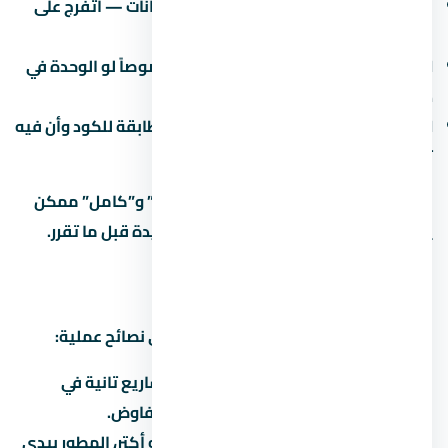
جودة المواد:
البورسلين والسنترال والدهانات — اتفرج على
نموذج مسلّم قبل ما تقرر.
العزل:
العزل المائي والحراري مهم جداً خصوصاً لو الوحدة في
دور أرضي أو دور أخير.
الكهرباء والصحي:
اتأكد إن التمديدات مطابقة للكود وأن فيه
تأريض.
في مشاريع كتير، الفرق بين “نص تشطيب” و”كامل” ممكن
يوصل 500-1500 جنيه للمتر. احسبها كمبيدة قبل ما تقرر.
إزاي تفاوض على سعر
التفاوض على عقار مش حرام، ده حقك. دي نصائح عملية:
اعرف السعر الحقيقي:
قارن بـ 3 مشاريع تانية في
العاصمة الإدارية الجديدة قبل ما تتفاوض.
الكتلة بتفرق:
لو بتشتري وحدتين أو أكتر، المطور بيدي