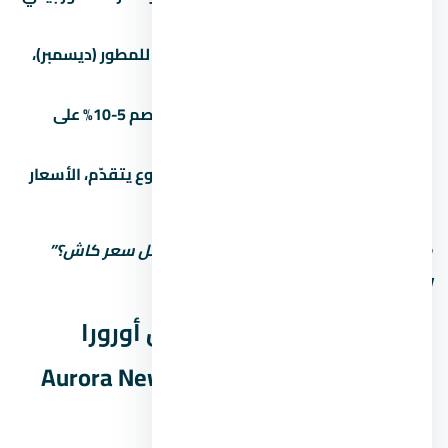
خصم 3-5%.
الوقت بيفرق:
في آخر السنة المالية للمطور (ديسمبر)،
الخصومات بتبقى أكبر.
الكاش أحسن:
الدفع كاش بيديك خصم 5-10% على
الأقل مقارنة بالتقسيط.
المرحلة الأولى أرخص:
كل ما المشروع يتقدّم، الأسعار
بتزيد. الحجز المبكر أحسن.
متستحشمش على السعر الأول. اسأل: “أقل سعر كاش؟”
وشوف الفرق.
المواصلات والوصول لـ مول أورورا
العاصمة الإدارية الجديدة Aurora New
Capital