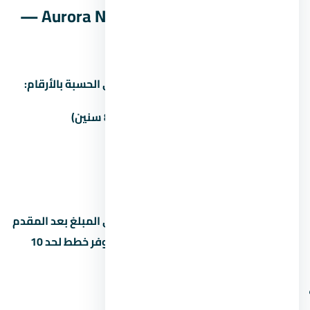
الإدارية الجديدة Aurora New Capital —
المقدم والقسط
غالباً المطور بيوفّر أكتر من خطة سداد. دي الحسبة بالأرقام:
المقدم
المبلغ
القسط الشهري (8 سنين)
5%
205,500 جنيه
40,672 جنيه
10%
411,000 جنيه
38,531 جنيه
15%
616,500 جنيه
—
القسط الشهري محسوب على أساس باقي المبلغ بعد المقدم
على 8 سنين (96 شهر). بعض المطورين بيوفر خطط لحد 10
سنين بس مع غرامة تأخير أعلى. اسأل عن:
هل فيه رسوم إدارية على خطة السداد؟