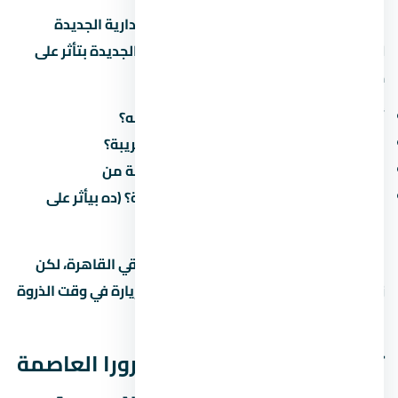
سهولة الوصول لـ مول أورورا العاصمة الإدارية الجديدة
Aurora New Capital في العاصمة الإدارية الجديدة بتأثر على
جودة حياتك اليومية. اسأل عن:
أقرب طريق محوري وكم دقيقة للوصول له؟
هل فيه مواصلات عامة (مترو، أتوبيس) قريبة؟
كم الوقت المقدر للوصول للعمل/المدرسة من
هل فيه طرق جديدة مخططة في المنطقة؟ (ده بيأثر على
القيمة مستقبلاً)
في الطرق الرئيسية بتوفر وصول سريع لباقي القاهرة، لكن
زحمة المرور بتختلف حسب الساعة. جرّب الزيارة في وقت الذروة
قبل ما تقرر.
تفاصيل إضافية عن مول أورورا العاصمة