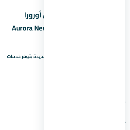
الخدمات والمرافق في مول أورورا
العاصمة الإدارية الجديدة Aurora New
Capital
المشاريع الحديثة في العاصمة الإدارية الجديدة بتوفر خدمات
أساسية ومميزة. اسأل عن:
مناطق خضراء ومساحات مفتوحة
ملاعب أطفال ومناطق رياضية
محلات تجارية وصيدلية وسوبر ماركت
أمن وحراسة 24 ساعة وكاميرات مراقبة
مواقف سيارات (مغطاة أو مفتوحة)
خدمات صيانة ونجافة