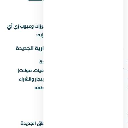
الإدارية الجديدة بالذات؟
العاصمة الإدارية الجديدة منطقة ليها مميزات وعيوب زي أي
منطقة تانية في مصر. خليني أقولك يعني إيه:
مميزات الاستثمار في العاصمة الإدارية الجديدة
القرب من الطرق الرئيسية والمحاور الجديدة
توفر الخدمات الأساسية (مدارس، مستشفيات، مولات)
نمو سكاني مستمر يزيد من الطلب على الإيجار والشراء
مشاريع مطورين كبار بتزيد من قيمة المنطقة
عيوب محتملة
الزحمة المرورية في ساعات الذروة
صعوبة المواصلات العامة في بعض المناطق الجديدة