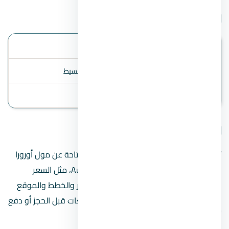
بيانات المشروع
الموقع
العاصمة الإدارية
أنظمة السداد
المقدم 20% ، 6 سنوات تقسيط
آخر تحديث
2 August 2026
تفاصيل المشروع
تنبيه مهم:
هذه الصفحة تعرض البيانات المتاحة عن مول أورورا
العاصمة الإدارية الجديدة Aurora New Capital، مثل السعر
المبدئي ونظام السداد عند توفرهما. الأسعار والخطط والموقع
الدقيق قد تتغير؛ راجع المطور أو فريق المبيعات قبل الحجز أو دفع
أي مبالغ.