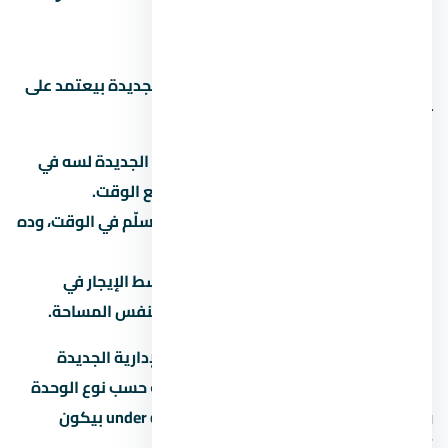
كويس؟
الاستثمار العقاري في العاصمة الإدارية الجديدة بيعتمد على
تلات عوامل رئيسية:
نمو المنطقة:
هل العاصمة الإدارية الجديدة لسه في
مرحلة تطور؟ لو آه، الأسعار هتزيد مع الوقت.
سمعة المطور:
المطور المعروف بيسلّم في الوقت، وده
بيحافظ على قيمة الوحدة.
الإيجار:
لو ناوي تأجّر، اسأل عن متوسط الإيجار في
العاصمة الإدارية الجديدة للوحدات بنفس المساحة.
العائد المتوقع على الإيجار في العاصمة الإدارية الجديدة
بيتراوح بين 6% لـ8% سنوياً، لكن ده بيختلف حسب نوع الوحدة
والموقع. الاستثمار في عقار under construction بيكون
أرخص، لكن مخاطرة التأخير أعلى.