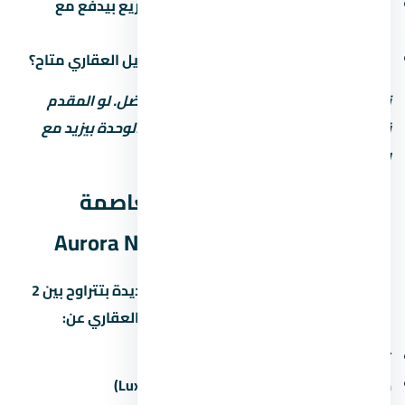
ميعاد دفع القسط الأخير (في بعض المشاريع بيدفع مع
التسليم)
هل في خصم للكاش؟ وعملية تانية: التمويل العقاري متاح؟
نصيحة: المقدم المنخفض مش دايماً الأفضل. لو المقدم
قليل، القسط الشهري بيبقى كبير وسعر الوحدة بيزيد مع
رسوم التمويل.
موعد تسليم مول أورورا العاصمة
الإدارية الجديدة Aurora New Capital
مواعيد التسليم في العاصمة الإدارية الجديدة بتتراوح بين 2
لـ5 سنين من تاريخ الحجز. اسأل المستشار العقاري عن:
تاريخ التسليم المتوقع لكل مرحلة
حالة التشطيب (نص تشطيب / كامل / Luxury)