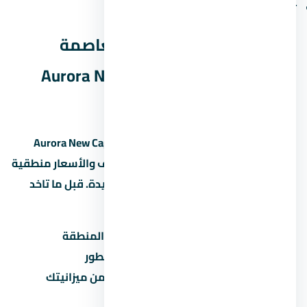
تأخر المرافق في المراحل الجديدة
الخلاصة: هل مول أورورا العاصمة
الإدارية الجديدة Aurora New Capital
مناسب ليك؟
مول أورورا العاصمة الإدارية الجديدة Aurora New Capital
مشروع يستاهل التفكير لو المطور معروف والأسعار منطقية
مقارنة بالسوق في العاصمة الإدارية الجديدة. قبل ما تاخد
قرار:
قارن السعر بمشاريع تانية في نفس المنطقة
تأكد من موعد التسليم وسمعة المطور
احسب القسط الشهري وتأكد إنه ضمن ميزانيتك
زور الموقع بنفسك قبل الحجز