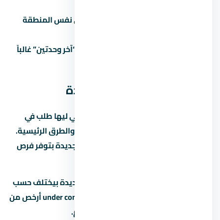
العقد.
ما تقارنش:
كل مشروع ليه بديل في نفس المنطقة
والفئة.
تاخد قرار متسرع تحت ضغط البيع:
“آخر وحدتين” غالباً
تكتيك بيع مش حقيقة.
عن العاصمة الإدارية الجديدة
العاصمة الإدارية الجديدة من المناطق اللي ليها طلب في
السوق المصري بسبب قربها من الخدمات والطرق الرئيسية.
لو بتدوّر على استثمار، العاصمة الإدارية الجديدة بتوفر فرص
نمو جيدة على المدى المتوسط.
متوسط الأسعار في العاصمة الإدارية الجديدة بيختلف حسب
نوع المشروع والمطور. الوحدات under construction أرخص من
الجاهزة، لكن فيها مخاطرة موعد التسليم.