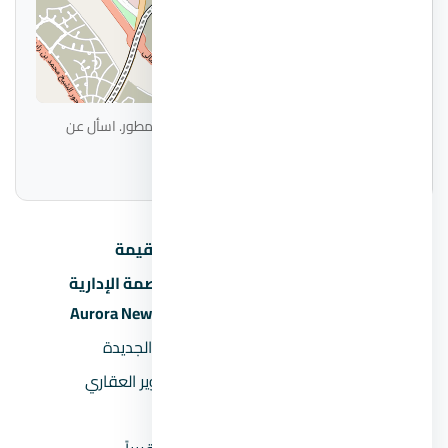
|
© OpenStreetMap
Leaflet
الموقع على الخريطة تقريبي ويحتاج تأكيد من المطور. اسأل عن
الموقع الدقيق عند الحجز.
البند
القيمة
مول أورورا العاصمة الإدارية
اسم المشروع
الجديدة Aurora New Capital
المنطقة
العاصمة الإدارية الجديدة
المطور العقاري
شركة دوجا للتطوير العقاري
السعر يبدأ من
4,110,000 جنيه