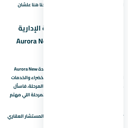
Aurora New Capital أو مشاريع تانية في احنا هنا علشان
نساعدك من غير التزام.
مخطط مول أورورا العاصمة الإدارية
الجديدة Aurora New Capital (Master
Plan)
مخطط مول أورورا العاصمة الإدارية الجديدة Aurora New
Capital بيبين توزيع الوحدات والمساحات الخضراء والخدمات
داخل المشروع. المخطط ده بيختلف حسب المرحلة، فاسأل
المستشار العقاري عن المخطط المحدّث للمرحلة اللي مهتم
بيها.
📋
اطلب مخطط المشروع التفصيلي
من المستشار العقاري
لمعرفة: