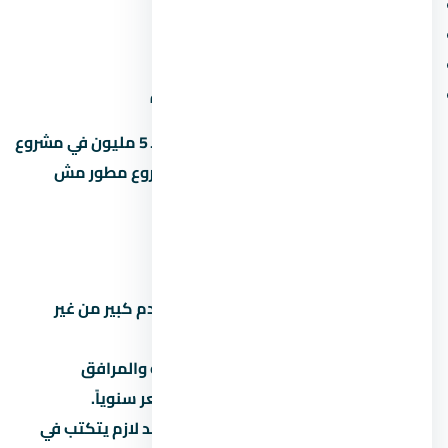
المقدم ونسبة القسط الشهري
موعد التسليم وسمعة المطور
المساحة الخضراء ونسبة البناء
قرب المشروع من الطرق والمحاور الجديدة
متخليش قرارك على السعر لوحده. وحدة بـ 5 مليون في مشروع
محترم أحسن من وحدة بـ 4 مليون في مشروع مطور مش
معروف.
أخطاء شائعة لازم تتجنبها
تشتري على المسؤولية:
توقع مقدم كبير من غير
قراءة العقد بالتفصيل.
تتجاهل المصاريف الخفية:
الصيانة والمرافق
والتحصيل بيوصلوا 5% لـ8% من السعر سنوياً.
تثق في المواعيد الشفهية:
كل وعد لازم يتكتب في