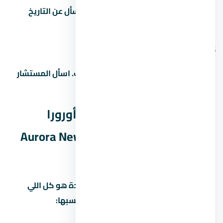
مواعيد التسليم بتختلف حسب المرحلة. اسأل عن التاريخ
الدقيق للوحدة اللي مهتم بيها.
5. هل التمويل العقاري متاح في
غالباً آه، بس ده بيعتمد على المطور والبنك. اسأل المستشار
عن البنوك المتاحة وشروط التمويل.
المصاريف الخفية في مول أورورا
العاصمة الإدارية الجديدة Aurora New
Capital
كتير من المشترين بيفتكروا إن سعر الوحدة هو كل اللي
هيدفعوه. بس فيه مصاريف تانية لازم تحسبها: