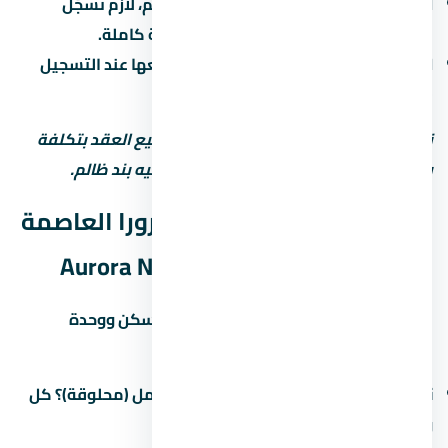
التسجيل في الشهر العقاري:
بعد التسليم، لازم تسجّل
الوحدة باسمك علشان تاخد ملكية قانونية كاملة.
الضرائب:
فيه ضريبة تصرّفات عقارية بتدفعها عند التسجيل
(حوالي 2-3% من قيمة الوحدة).
نصيحة مهمة: استشاري محامي قبل توقيع العقد بتكلفة
بسيطة بس ممكن توفرّ عليك ملايين لو فيه بند ظالم.
جودة التشطيب في مول أورورا العاصمة
الإدارية الجديدة Aurora New Capital
التشطيب هو الفرق بين وحدة تستاهل السكن ووحدة
محتاجة صيانة كل شهر. في اسأل عن:
نوع التشطيب:
نص تشطيب (لقطة) أم كامل (محلوقة)؟ كل
واحد ليه سعر ومميزات.