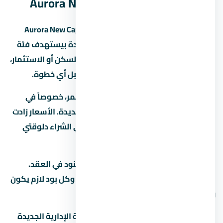
الإدارية الجديدة Aurora New Capital
مول أورورا العاصمة الإدارية الجديدة Aurora New Capital
مشروع عقاري في العاصمة الإدارية الجديدة بيستهدف فئة
معينة من المشترين. لو بتدوّر على وحدة للسكن أو الاستثمار،
المفروض تفهم سوق المنطقة كويس قبل أي خطوة.
السوق العقاري في مصر بيشهد نمو مستمر، خصوصاً في
المناطق الجديدة زي العاصمة الإدارية الجديدة. الأسعار زادت
بنسبة 15% لـ25% في آخر سنتين، وده بيخلي الشراء دلوقتي
فرصة كويسة لو الميزانية تسمح.
قبل ما تحجز في تأكد من إنك فاهم كل البنود في العقد.
العقد هو الحماية الوحيدة ليك كمشتري، وكل بود لازم يكون
واضح ومحدد.
لو عندك أي سؤال عن مول أورورا العاصمة الإدارية الجديدة