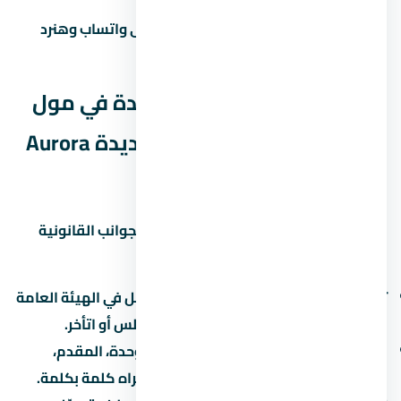
محتاج مساعدة في اتخاذ القرار؟ راسلنا على واتساب وهنرد
عليك بكل التفاصيل اللي محتاجها.
الجوانب القانونية لشراء وحدة في مول
أورورا العاصمة الإدارية الجديدة Aurora
New Capital
قبل ما توقّع أي ورق في لازم تبصل على الجوانب القانونية
بتاعة المشروع:
تسجيل المشروع:
اتأكد إن المشروع مسجّل في الهيئة العامة
للرقابة العقارية. ده بيحميك لو المطور أفلس أو اتأخر.
عقد البيع الابتدائي:
العقد بيحدد سعر الوحدة، المقدم،
القسط، موعد التسليم، وغرامة التأخير. اقراه كلمة بكلمة.