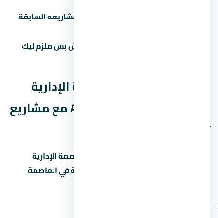
التشطيب، رسوم التحصيل.
تحقق من سجل المطور:
ابحث عن مشاريعه السابقة
واسأل الملاك القدامى.
لازم تشوف عقد ملزم للطرفين:
مش بس ملزم ليك
بالدفع، ملزم للمطور بالتسليم.
مقارنة مول أورورا العاصمة الإدارية
الجديدة Aurora New Capital مع مشاريع
تانية
علشان تاخد قرار صح، قارن مول أورورا العاصمة الإدارية
الجديدة Aurora New Capital بمشاريع تانية في العاصمة
الإدارية الجديدة. ابصل على:
سعر المتر (مش بس السعر الإجمالي)