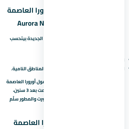
العائد المتوقع من مول أورورا العاصمة
الإدارية الجديدة Aurora New Capital
العائد على الاستثمار في العاصمة الإدارية الجديدة بيتحسب
بطريقتين:
الإيجار:
6% لـ8% سنوياً من قيمة الوحدة.
الزيادة الرأسمالية:
10% لـ15% سنوياً في المناطق النامية.
لو اشتريت وحدة under construction في مول أورورا العاصمة
الإدارية الجديدة Aurora New Capital وسلّمت بعد 3 سنين،
ممكن تبيعها بربح 20% لـ30% لو المنطة كبرت والمطور سلّم
في الوقت.
أسئلة شائعة عن مول أورورا العاصمة