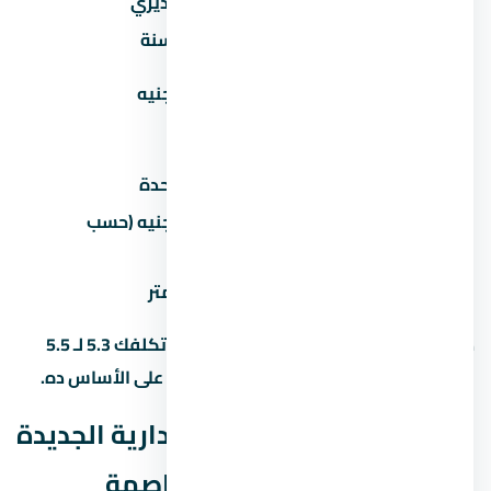
المصروف
تقديري
صيانة سنوية
30-60 جنيه/متر/سنة
تكيف مركزي
50,000-100,000 جنيه
(اختياري)
عداد كهرباء/مياه
2,000-5,000 جنيه
رسوم تحصيل/إدارية
1-2% من سعر الوحدة
50,000-200,000 جنيه (حسب
جراج/موقف سيارة
المنطقة)
تشطيب إضافي
500-1,500 جنيه/متر
ده معناه إن وحدة بـ 5 مليون جنيه ممكن تكلفك 5.3 لـ 5.5
مليون مع كل المصاريف. احسب الميزانية على الأساس ده.
ليه مول أورورا العاصمة الإدارية الجديدة
Aurora New Capital في العاصمة