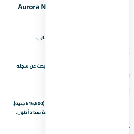
الإدارية الجديدة Aurora New Capital
1. كم سعر المتر في
اسأل المستشار العقاري عن سعر المتر الحالي.
2. من هو مطور مشروع
المطور هو شركة دوجا للتطوير العقاري. ابحث عن سجله
ومشاريعه السابقة قبل الشراء.
3. كم المقدم في
المقدم بيبدأ من 5% (205,500 جنيه) لـ15% (616,500 جنيه).
بعض المطورين بيقبلوا مقدم أقل مع مدة سداد أطول.
4. ما هو موعد تسليم المشروع