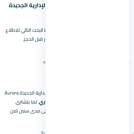
خريطة موقع مول أورورا العاصمة الإدارية الجديدة
Aurora New Capital
لا نعرض دبوسًا تقريبيًا للمشروع. استخدم رابط البحث التالي للاطلاع
على نتائج الخريطة، ثم أكّد الموقع من المطور قبل الحجز.
افتح بحث الموقع على Google Maps
لا نعرض دبوسًا تقريبيًا؛ الموقع الدقيق لم يُتحقق منه بعد.
مين مطوّر
المطور المسؤول عن مول أورورا العاصمة الإدارية الجديدة Aurora
New Capital هو
شركة دوجا للتطوير العقاري
. لما بتشتري
وحدة في مشروع، أنت بتشتغل مع المطور على مدى سنين (من
الحجز للتسليم)، فلازم تبصل على سجله:
كم مشروع سلّم قبل كده وكم مشروع متأخّر؟