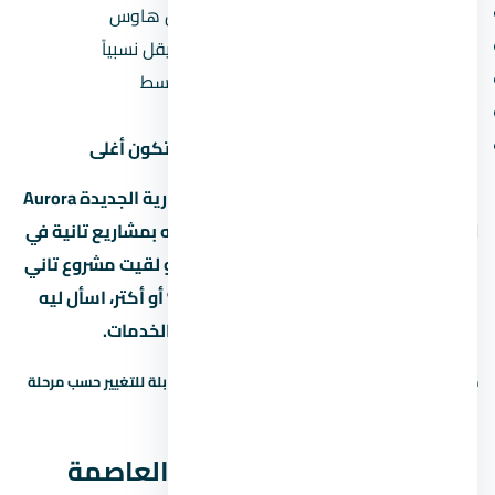
نوع الوحدة:
الشقق أرخص من الفلل والتاون هاوس
المساحة:
كل ما زادت المساحة، سعر المتر بيقل نسبياً
الدور:
الأدوار الأرضية والعلوية أرخص من الأوسط
المنظر:
الوحدات اللي بتطل على حديقة أو نافورة بتكون أغلى
لو سعر المتر في مول أورورا العاصمة الإدارية الجديدة Aurora
New Capital بيوصل جنيه، يبقى لازم تقارنه بمشاريع تانية في
العاصمة الإدارية الجديدة بنفس السعر. لو لقيت مشروع تاني
بنفس المساحة وسعر متر أقل بنسبة 10% أو أكتر، اسأل ليه
— ممكن يكون في فرق في التشطيب أو الخدمات.
حالة السعر: سعر إرشادي — يحتاج تأكيد. الأسعار قابلة للتغيير حسب مرحلة
البيع والتوفر.
نظم السداد في مول أورورا العاصمة