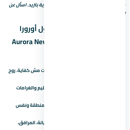
كل ما زادت الخدمات، رسوم الصيانة السنوية بتزيد. اسأل عن
التكلفة الإجمالية مش بس سعر الشراء.
نصائح قبل ما تشتري في مول أورورا
العاصمة الإدارية الجديدة Aurora New
Capital
زور الموقع بنفسك:
الصور والإعلانات مش كفاية. روح
شوف الموقع والمجاورة بنفسك.
اقرأ العقد كامل:
خصوصاً بنود التسليم والغرامات
والرسوم الخفية.
قارن بـ 3 مشاريع تانية:
في نفس المنطقة ونفس
الفئة السعرية.
اسأل عن المصاريف الإضافية:
الصيانة، المرافق،