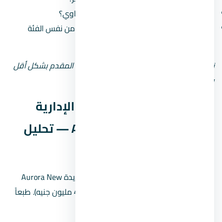
هل سمعته في السوق كويسة ولا فيه شكاوي؟
هل مشروعاته في العاصمة الإدارية الجديدة من نفس الفئة
السعرية؟
نصيحة: لو المطور جديد أو مش معروف، زوّد المقدم بشكل أقل
وحاول تقسيط المبلغ على مدى أطول.
أسعار مول أورورا العاصمة الإدارية
الجديدة Aurora New Capital — تحليل
بالأرقام
الأسعار في مول أورورا العاصمة الإدارية الجديدة Aurora New
Capital بتبدأ من
4,110,000 جنيه
(حوالي 4.1 مليون جنيه). طبعاً
السعر النهائي بيعتمد على: