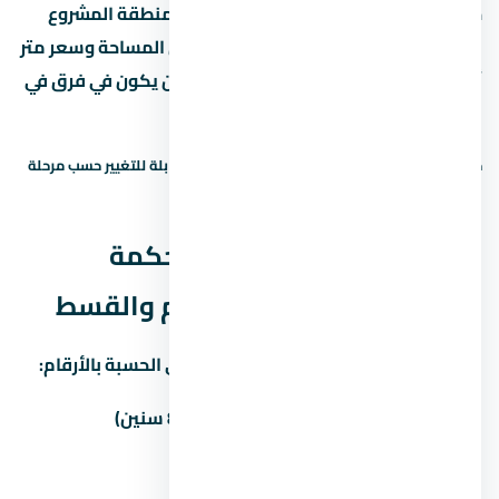
جنيه، يبقى لازم تقارنه بمشاريع تانية في منطقة المشروع
بنفس السعر. لو لقيت مشروع تاني بنفس المساحة وسعر متر
أقل بنسبة 10% أو أكتر، اسأل ليه — ممكن يكون في فرق في
التشطيب أو الخدمات.
حالة السعر: سعر إرشادي — يحتاج تأكيد. الأسعار قابلة للتغيير حسب مرحلة
البيع والتوفر.
نظم السداد في يود راس الحكمة
الساحل الشمالي — المقدم والقسط
غالباً المطور بيوفّر أكتر من خطة سداد. دي الحسبة بالأرقام:
المقدم
المبلغ
القسط الشهري (8 سنين)
5%
292,500 جنيه
57,891 جنيه
10%
585,000 جنيه
54,844 جنيه