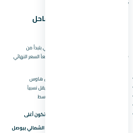
وحاول تقسيط المبلغ على مدى أطول.
أسعار يود راس الحكمة الساحل
الشمالي — تحليل بالأرقام
الأسعار في يود راس الحكمة الساحل الشمالي بتبدأ من
5,850,000 جنيه
(حوالي 5.9 مليون جنيه). طبعاً السعر النهائي
بيعتمد على:
نوع الوحدة:
الشقق أرخص من الفلل والتاون هاوس
المساحة:
كل ما زادت المساحة، سعر المتر بيقل نسبياً
الدور:
الأدوار الأرضية والعلوية أرخص من الأوسط
المنظر:
الوحدات اللي بتطل على حديقة أو نافورة بتكون أغلى
لو سعر المتر في يود راس الحكمة الساحل الشمالي بيوصل