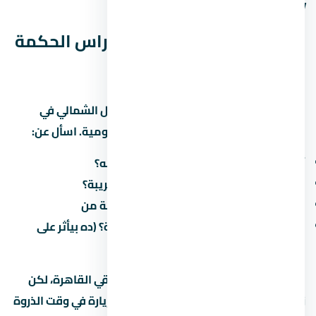
وشوف الفرق.
المواصلات والوصول لـ يود راس الحكمة
الساحل الشمالي
سهولة الوصول لـ يود راس الحكمة الساحل الشمالي في
منطقة المشروع بتأثر على جودة حياتك اليومية. اسأل عن:
أقرب طريق محوري وكم دقيقة للوصول له؟
هل فيه مواصلات عامة (مترو، أتوبيس) قريبة؟
كم الوقت المقدر للوصول للعمل/المدرسة من
هل فيه طرق جديدة مخططة في المنطقة؟ (ده بيأثر على
القيمة مستقبلاً)
في الطرق الرئيسية بتوفر وصول سريع لباقي القاهرة، لكن
زحمة المرور بتختلف حسب الساعة. جرّب الزيارة في وقت الذروة