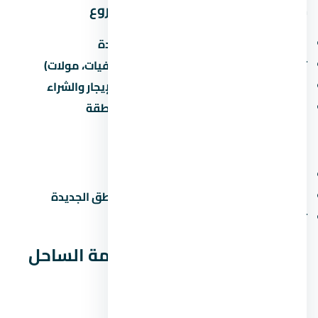
مميزات الاستثمار في منطقة المشروع
القرب من الطرق الرئيسية والمحاور الجديدة
توفر الخدمات الأساسية (مدارس، مستشفيات، مولات)
نمو سكاني مستمر يزيد من الطلب على الإيجار والشراء
مشاريع مطورين كبار بتزيد من قيمة المنطقة
عيوب محتملة
الزحمة المرورية في ساعات الذروة
صعوبة المواصلات العامة في بعض المناطق الجديدة
تأخر المرافق في المراحل الجديدة
الخلاصة: هل يود راس الحكمة الساحل
الشمالي مناسب ليك؟