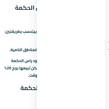
العائد المتوقع من يود راس الحكمة
الساحل الشمالي
العائد على الاستثمار في منطقة المشروع بيتحسب بطريقتين:
الإيجار:
6% لـ8% سنوياً من قيمة الوحدة.
الزيادة الرأسمالية:
10% لـ15% سنوياً في المناطق النامية.
لو اشتريت وحدة under construction في يود راس الحكمة
الساحل الشمالي وسلّمت بعد 3 سنين، ممكن تبيعها بربح 20%
لـ30% لو المنطة كبرت والمطور سلّم في الوقت.
أسئلة شائعة عن يود راس الحكمة
الساحل الشمالي