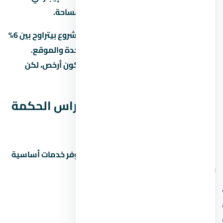
منطقة المشروع للوحدات بنفس المساحة.
العائد المتوقع على الإيجار في منطقة المشروع بيتراوح بين 6%
لـ8% سنوياً، لكن ده بيختلف حسب نوع الوحدة والموقع.
الاستثمار في عقار under construction بيكون أرخص، لكن
مخاطرة التأخير أعلى.
الخدمات والمرافق في يود راس الحكمة
الساحل الشمالي
المشاريع الحديثة في منطقة المشروع بتوفر خدمات أساسية
ومميزة. اسأل عن:
مناطق خضراء ومساحات مفتوحة
ملاعب أطفال ومناطق رياضية
محلات تجارية وصيدلية وسوبر ماركت