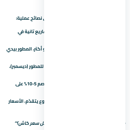
إزاي تفاوض على سعر
التفاوض على عقار مش حرام، ده حقك. دي نصائح عملية:
اعرف السعر الحقيقي:
قارن بـ 3 مشاريع تانية في
منطقة المشروع قبل ما تتفاوض.
الكتلة بتفرق:
لو بتشتري وحدتين أو أكتر، المطور بيدي
خصم 3-5%.
الوقت بيفرق:
في آخر السنة المالية للمطور (ديسمبر)،
الخصومات بتبقى أكبر.
الكاش أحسن:
الدفع كاش بيديك خصم 5-10% على
الأقل مقارنة بالتقسيط.
المرحلة الأولى أرخص:
كل ما المشروع يتقدّم، الأسعار
بتزيد. الحجز المبكر أحسن.
متستحشمش على السعر الأول. اسأل: “أقل سعر كاش؟”