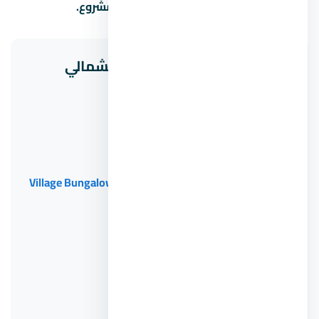
السداد المناسبة لميزانيتك في منطقة المشروع.
مشاريع ذات صلة في الساحل الشمالي
Siyal Makadi Heights
The Cove - Silversands
Hacienda Heneish
قرية بانجلوز الساحل الشمالي Village Bungalows North
Coa...
Ras Soma
قرية جيفيرا الساحل الشمالي
قرية المصيف الساحل الشمالي
Ladera Red Sea