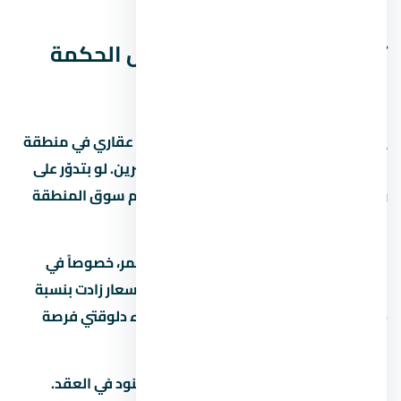
قبل ما تقرر.
تفاصيل إضافية عن يود راس الحكمة
الساحل الشمالي
يود راس الحكمة الساحل الشمالي مشروع عقاري في منطقة
المشروع بيستهدف فئة معينة من المشترين. لو بتدوّر على
وحدة للسكن أو الاستثمار، المفروض تفهم سوق المنطقة
كويس قبل أي خطوة.
السوق العقاري في مصر بيشهد نمو مستمر، خصوصاً في
المناطق الجديدة زي منطقة المشروع. الأسعار زادت بنسبة
15% لـ25% في آخر سنتين، وده بيخلي الشراء دلوقتي فرصة
كويسة لو الميزانية تسمح.
قبل ما تحجز في تأكد من إنك فاهم كل البنود في العقد.