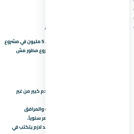
المقدم ونسبة القسط الشهري
موعد التسليم وسمعة المطور
المساحة الخضراء ونسبة البناء
قرب المشروع من الطرق والمحاور الجديدة
متخليش قرارك على السعر لوحده. وحدة بـ 5 مليون في مشروع
محترم أحسن من وحدة بـ 4 مليون في مشروع مطور مش
معروف.
أخطاء شائعة لازم تتجنبها
تشتري على المسؤولية:
توقع مقدم كبير من غير
قراءة العقد بالتفصيل.
تتجاهل المصاريف الخفية:
الصيانة والمرافق
والتحصيل بيوصلوا 5% لـ8% من السعر سنوياً.
تثق في المواعيد الشفهية:
كل وعد لازم يتكتب في