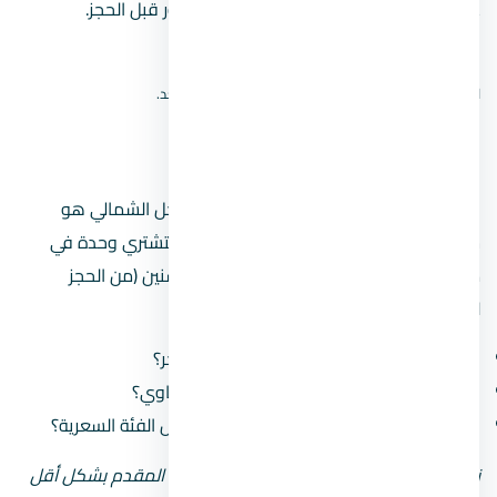
على نتائج الخريطة، ثم أكّد الموقع من المطور قبل الحجز.
افتح بحث الموقع على Google Maps
لا نعرض دبوسًا تقريبيًا؛ الموقع الدقيق لم يُتحقق منه بعد.
مين مطوّر
المطور المسؤول عن يود راس الحكمة الساحل الشمالي هو
شركة الأهلي صبور للتطوير العقاري
. لما بتشتري وحدة في
مشروع، أنت بتشتغل مع المطور على مدى سنين (من الحجز
للتسليم)، فلازم تبصل على سجله:
كم مشروع سلّم قبل كده وكم مشروع متأخّر؟
هل سمعته في السوق كويسة ولا فيه شكاوي؟
هل مشروعاته في منطقة المشروع من نفس الفئة السعرية؟
نصيحة: لو المطور جديد أو مش معروف، زوّد المقدم بشكل أقل