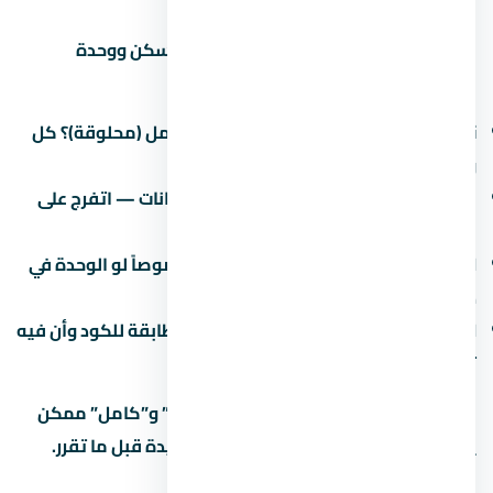
التشطيب هو الفرق بين وحدة تستاهل السكن ووحدة
محتاجة صيانة كل شهر. في اسأل عن:
نوع التشطيب:
نص تشطيب (لقطة) أم كامل (محلوقة)؟ كل
واحد ليه سعر ومميزات.
جودة المواد:
البورسلين والسنترال والدهانات — اتفرج على
نموذج مسلّم قبل ما تقرر.
العزل:
العزل المائي والحراري مهم جداً خصوصاً لو الوحدة في
دور أرضي أو دور أخير.
الكهرباء والصحي:
اتأكد إن التمديدات مطابقة للكود وأن فيه
تأريض.
في مشاريع كتير، الفرق بين “نص تشطيب” و”كامل” ممكن
يوصل 500-1500 جنيه للمتر. احسبها كمبيدة قبل ما تقرر.