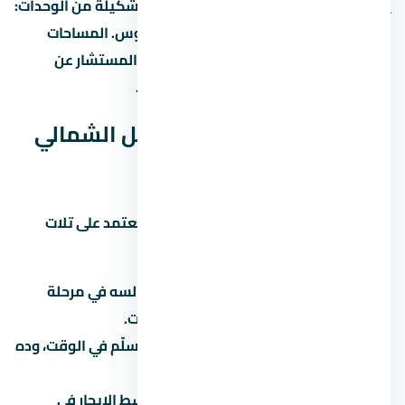
يود راس الحكمة الساحل الشمالي بيوفر تشكيلة من الوحدات:
شقق بغرف مختلفة، دوبلكس، وتاون هاوس. المساحات
بتختلف حسب نوع الوحدة والمرحلة. اسأل المستشار عن
المساحات المتاحة حالياً والأسعار لكل نوع.
هل يود راس الحكمة الساحل الشمالي
استثمار كويس؟
الاستثمار العقاري في منطقة المشروع بيعتمد على تلات
عوامل رئيسية:
نمو المنطقة:
هل منطقة المشروع لسه في مرحلة
تطور؟ لو آه، الأسعار هتزيد مع الوقت.
سمعة المطور:
المطور المعروف بيسلّم في الوقت، وده
بيحافظ على قيمة الوحدة.
الإيجار:
لو ناوي تأجّر، اسأل عن متوسط الإيجار في