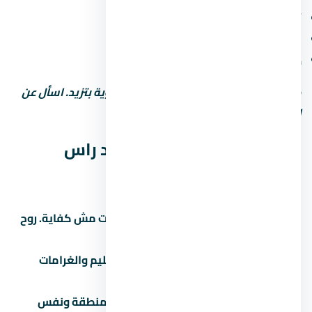
أمن وحراسة 24 ساعة وكاميرات مراقبة
مواقف سيارات (مغطاة أو مفتوحة)
خدمات صيانة ونجافة
كل ما زادت الخدمات، رسوم الصيانة السنوية بتزيد. اسأل عن
التكلفة الإجمالية مش بس سعر الشراء.
نصائح قبل ما تشتري في يود راس
الحكمة الساحل الشمالي
زور الموقع بنفسك:
الصور والإعلانات مش كفاية. روح
شوف الموقع والمجاورة بنفسك.
اقرأ العقد كامل:
خصوصاً بنود التسليم والغرامات
والرسوم الخفية.
قارن بـ 3 مشاريع تانية:
في نفس المنطقة ونفس