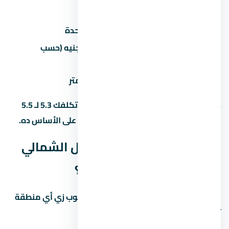
عداد كهرباء/مياه
2,000-5,000 جنيه
رسوم تحصيل/إدارية
1-2% من سعر الوحدة
50,000-200,000 جنيه (حسب
جراج/موقف سيارة
المنطقة)
تشطيب إضافي
500-1,500 جنيه/متر
ده معناه إن وحدة بـ 5 مليون جنيه ممكن تكلفك 5.3 لـ 5.5
مليون مع كل المصاريف. احسب الميزانية على الأساس ده.
ليه يود راس الحكمة الساحل الشمالي
في منطقة المشروع بالذات؟
منطقة المشروع منطقة ليها مميزات وعيوب زي أي منطقة
تانية في مصر. خليني أقولك يعني إيه: