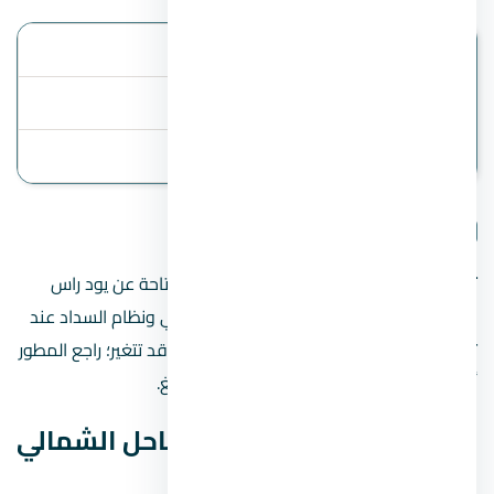
الموقع
الساحل الشمالي
أنظمة السداد
المقدم 5%
آخر تحديث
2 August 2026
تفاصيل المشروع
تنبيه مهم:
هذه الصفحة تعرض البيانات المتاحة عن يود راس
الحكمة الساحل الشمالي، مثل السعر المبدئي ونظام السداد عند
توفرهما. الأسعار والخطط والموقع الدقيق قد تتغير؛ راجع المطور
أو فريق المبيعات قبل الحجز أو دفع أي مبالغ.
بيانات يود راس الحكمة الساحل الشمالي
السريعة