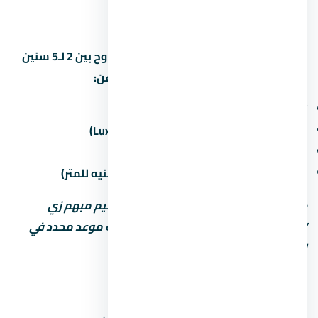
الشمالي
مواعيد التسليم في منطقة المشروع بتتراوح بين 2 لـ5 سنين
من تاريخ الحجز. اسأل المستشار العقاري عن:
تاريخ التسليم المتوقع لكل مرحلة
حالة التشطيب (نص تشطيب / كامل / Luxury)
غرامة التأخير لو المطور اتأخر في التسليم
رسوم الصيانة السنوية (غالباً من 30 لـ60 جنيه للمتر)
خد بالك: بعض المطورين بيكتب موعد تسليم مبهم زي
“2027” من غير تحديد الربع أو الشهر. اطلب موعد محدد في
العقد.
أنواع الوحدات والمساحات