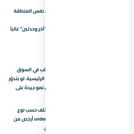
العقد.
ما تقارنش:
كل مشروع ليه بديل في نفس المنطقة
والفئة.
تاخد قرار متسرع تحت ضغط البيع:
“آخر وحدتين” غالباً
تكتيك بيع مش حقيقة.
عن منطقة المشروع
منطقة المشروع من المناطق اللي ليها طلب في السوق
المصري بسبب قربها من الخدمات والطرق الرئيسية. لو بتدوّر
على استثمار، منطقة المشروع بتوفر فرص نمو جيدة على
المدى المتوسط.
متوسط الأسعار في منطقة المشروع بيختلف حسب نوع
المشروع والمطور. الوحدات under construction أرخص من
الجاهزة، لكن فيها مخاطرة موعد التسليم.