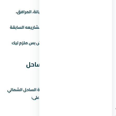
الفئة السعرية.
اسأل عن المصاريف الإضافية:
الصيانة، المرافق،
التشطيب، رسوم التحصيل.
تحقق من سجل المطور:
ابحث عن مشاريعه السابقة
واسأل الملاك القدامى.
لازم تشوف عقد ملزم للطرفين:
مش بس ملزم ليك
بالدفع، ملزم للمطور بالتسليم.
مقارنة يود راس الحكمة الساحل
الشمالي مع مشاريع تانية
علشان تاخد قرار صح، قارن يود راس الحكمة الساحل الشمالي
بمشاريع تانية في منطقة المشروع. ابصل على:
سعر المتر (مش بس السعر الإجمالي)