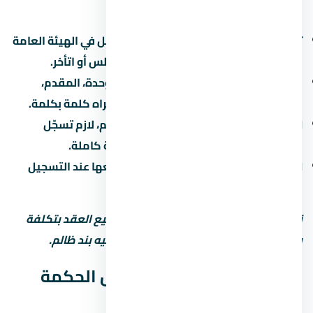
بتاعة المشروع:
تسجيل المشروع:
اتأكد إن المشروع مسجّل في الهيئة العامة
للرقابة العقارية. ده بيحميك لو المطور أفلس أو اتأخر.
عقد البيع الابتدائي:
العقد بيحدد سعر الوحدة، المقدم،
القسط، موعد التسليم، وغرامة التأخير. اقراه كلمة بكلمة.
التسجيل في الشهر العقاري:
بعد التسليم، لازم تسجّل
الوحدة باسمك علشان تاخد ملكية قانونية كاملة.
الضرائب:
فيه ضريبة تصرّفات عقارية بتدفعها عند التسجيل
(حوالي 2-3% من قيمة الوحدة).
نصيحة مهمة: استشاري محامي قبل توقيع العقد بتكلفة
بسيطة بس ممكن توفرّ عليك ملايين لو فيه بند ظالم.
جودة التشطيب في يود راس الحكمة
الساحل الشمالي