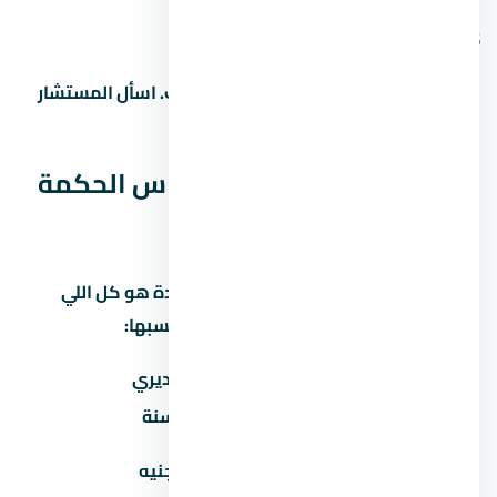
5. هل التمويل العقاري متاح في
غالباً آه، بس ده بيعتمد على المطور والبنك. اسأل المستشار
عن البنوك المتاحة وشروط التمويل.
المصاريف الخفية في يود راس الحكمة
الساحل الشمالي
كتير من المشترين بيفتكروا إن سعر الوحدة هو كل اللي
هيدفعوه. بس فيه مصاريف تانية لازم تحسبها:
المصروف
تقديري
صيانة سنوية
30-60 جنيه/متر/سنة
تكيف مركزي
50,000-100,000 جنيه
(اختياري)