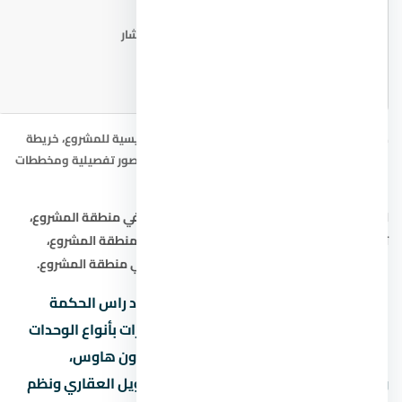
📐 مخطط المشروع
اطلب المخطط من المستشار
صور يود راس الحكمة الساحل الشمالي: الصورة الرئيسية للمشروع، خريطة
الموقع التقريبية، ومخطط المشروع. للحصول على صور تفصيلية ومخططات
حديثة، تواصل مع المستشار العقاري.
ابحث أيضاً عن:
شقق في منطقة المشروع
،
فيلا في منطقة المشروع
،
تاون هاوس في منطقة المشروع
،
دوبلكس في منطقة المشروع
،
شاليه في منطقة المشروع
،
التمويل العقاري في منطقة المشروع
.
هل تبحث عن شقة أو فيلا أو شاليه في يود راس الحكمة
الساحل الشمالي في نقدم لك أفضل الخيارات بأنواع الوحدات
المختلفة: شقق سكنية، فلل مستقلة، تاون هاوس،
ودوبلكس. كما نوفر استشارات حول التمويل العقاري ونظم