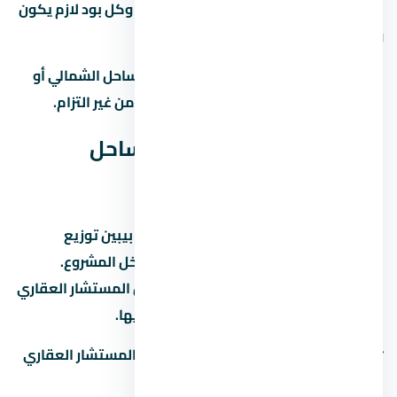
العقد هو الحماية الوحيدة ليك كمشتري، وكل بود لازم يكون
واضح ومحدد.
لو عندك أي سؤال عن يود راس الحكمة الساحل الشمالي أو
مشاريع تانية في احنا هنا علشان نساعدك من غير التزام.
مخطط يود راس الحكمة الساحل
الشمالي (Master Plan)
مخطط يود راس الحكمة الساحل الشمالي بيبين توزيع
الوحدات والمساحات الخضراء والخدمات داخل المشروع.
المخطط ده بيختلف حسب المرحلة، فاسأل المستشار العقاري
عن المخطط المحدّث للمرحلة اللي مهتم بيها.
📋
اطلب مخطط المشروع التفصيلي
من المستشار العقاري
لمعرفة: