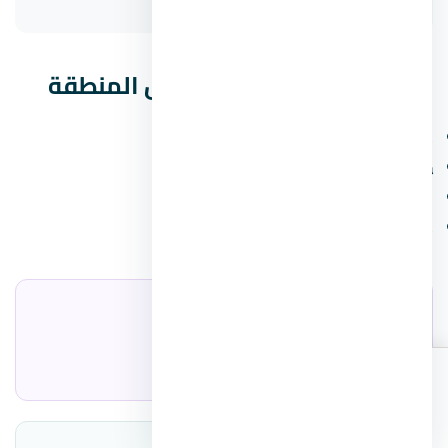
مشروعات مشابهة في نفس المنطقة
Nautilus
Marina Gate Almaza Ras Soma
Bloom Island في North Coast
Acclaro in Silversands في North Coast
المطوّر العقاري
شركة الأهلي صبور للتطوير العقاري
اطلب
اتصال
واتساب
الأسعار