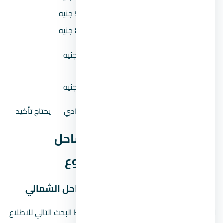
المقدم 10%
585,000 جنيه
المقدم 15%
877,500 جنيه
القسط الشهري (مقدم 5% على 8
57,891 جنيه
سنين)
القسط الشهري (مقدم 10% على
54,844 جنيه
8 سنين)
حالة السعر
سعر إرشادي — يحتاج تأكيد
موقع يود راس الحكمة الساحل
الشمالي في منطقة المشروع
خريطة موقع يود راس الحكمة الساحل الشمالي
لا نعرض دبوسًا تقريبيًا للمشروع. استخدم رابط البحث التالي للاطلاع