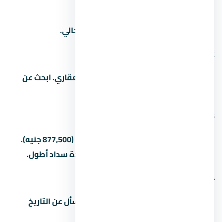
1. كم سعر المتر في
اسأل المستشار العقاري عن سعر المتر الحالي.
2. من هو مطور مشروع
المطور هو شركة الأهلي صبور للتطوير العقاري. ابحث عن
سجله ومشاريعه السابقة قبل الشراء.
3. كم المقدم في
المقدم بيبدأ من 5% (292,500 جنيه) لـ15% (877,500 جنيه).
بعض المطورين بيقبلوا مقدم أقل مع مدة سداد أطول.
4. ما هو موعد تسليم المشروع
مواعيد التسليم بتختلف حسب المرحلة. اسأل عن التاريخ
الدقيق للوحدة اللي مهتم بيها.