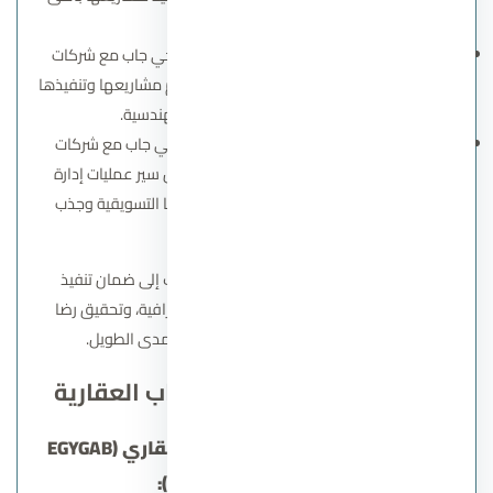
معايير الجودة والمتانة.
شركات التصميم الهندسي:
قد تعاونت إيجي جاب مع شركات
متخصصة في مجال التصميم الهندسي لتصميم مشاريعها وتنفيذها
وفقًا لأحدث التقنيات والمعايير الهندسية.
شركات الإدارة والتشغيل:
قد تعاونت إيجي جاب مع شركات
متخصصة في مجال الإدارة والتشغيل لضمان سير عمليات إدارة
المشاريع بشكل فعال، والحفاظ على قيمتها التسويقية وجذب
المستثمرين.
تعاونات إيجي جاب مع هذه الشركات تهدف إلى ضمان تنفيذ
مشاريعها بأعلى مستوى من الجودة والاحترافية، وتحقيق رضا
العملاء وتعزيز قيمة مشاريعها على المدى الطويل.
رسالة ورؤية شركة ايجي جاب العقارية
رؤية شركة إيجي جاب للتطوير العقاري (EGYGAB
Developments Vision):