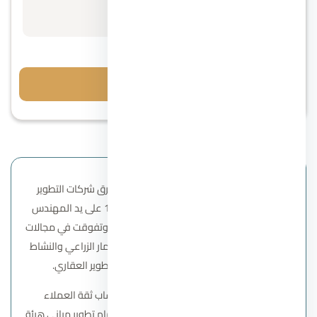
مقدم 10%
احجز معاينة
تعد شركة ايجي جاب العقارية واحدة من أعرق شركات التطوير
العقاري في مصر، حيث تأسست في عام 1977 على يد المهندس
سمير جاب الله، وقد حققت الشركة نجاحًا كبيرًا وتفوقت في مجالات
متعددة. تتضمن مجالات عملها البناء والاستثمار الزراعي والنشاط
الصناعي ونشاط التعليم والمدارس، والتطوير العقاري.
تمكنت EGYGAB Developments من اكتساب ثقة العملاء
والحكومة على حد سواء، حيث أسندت إليها مهام تطوير مباني هيئة