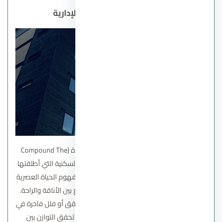
كمبوند ذا ايلاند العاصمة الإدارية
يُعد
كمبوند ذا آيلاندز العاصمة الإدارية الجديدة
(Compound The
Islands New Capital) واحدًا من أبرز المشاريع السكنية التي أطلقتها
شركة إيجي جاب للتطوير العقاري، حيث يجسد مفهوم الحياة العصرية
الراقية بمعايير عالمية وتصميمات فريدة تجمع بين الأناقة والراحة.
يأتي المشروع كخيار مثالي لكل من يبحث عن شقق أو فلل فاخرة في
العاصمة الإدارية ضمن بيئة سكنية متكاملة تحقق التوازن بين