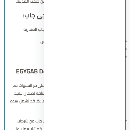
متوازنة تجمع بين الهدوء والرفاهية بعيدًا عن صخب المدينة.
مشاريع أخرى لشركة ايجي جاب:
إليك بعض أسماء مشاريع شركة إيجي جاب العقارية:
مول ذا فونت التجمع الخامس
كمبوند جراندا الشروق
مول ذا ايدج الشروق
شركاء شركة EGYGAB Developments
شركة إيجي جاب للتطوير العقاري قد تعاونت على مر السنوات مع
عدد من الشركات المتخصصة في مجالات مختلفة لضمان تنفيذ
مشاريعها على أعلى مستوى من الجودة والكفاءة. قد تشمل هذه
التعاونات:
شركات التشييد والبناء:
قد تعاونت إيجي جاب مع شركات
متخصصة في مجال التشييد والبناء لضمان تنفيذ مشاريعها بأعلى