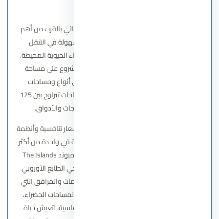
الرفاهية والخصوصية.
يتميز ذا آيلاند كمبوند بموقع استراتيجي استثنائي بالقرب من أهم
الطرق والمحاور الرئيسية، ما يمنح سكانه سهولة في التنقل
والوصول إلى مختلف مناطق العاصمة والأحياء الحيوية المحيطة.
كما حرصت الشركة المطورة على إقامة المشروع على مساحة
شاسعة تبلغ 36 فدانًا، ما أتاح تنوعًا كبيرًا في أنواع ومساحات
الوحدات، لتشمل الشقق والتاون هاوس بمساحات تتراوح بين 125
مترًا و237 مترًا مربعًا، تلبي مختلف الاحتياجات والأذواق.
يمنح المشروع عملاءه فرصة مميزة للتملك بأسعار تنافسية وأنظمة
سداد مرنة، مما يجعله فرصة استثمارية حقيقية في واحدة من أكثر
المناطق الواعدة في العاصمة. كما يتمتع كمبوند The Islands
New Capital بتصميمات معمارية عصرية تحاكي الطابع الأوروبي
الحديث، إلى جانب مجموعة متكاملة من الخدمات والمرافق التي
توفر تجربة معيشية مريحة ومتكاملة، تشمل المساحات الخضراء،
والمناطق الترفيهية، والمرافق الخدمية الأساسية، لتعيش حياة