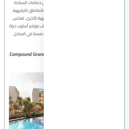
التي تضمن تجربة مريحة ومميزة للسكان، مثل حمامات السباحة،
والشواطئ الخاصة، والمطاعم والكافيهات، والمناطق الترفيهية،
والأماكن الخضراء، والأنشطة الرياضية والترفيهية الأخرى. تعكس
هذه الخدمات والمرافق اهتمام شركة إيجي جاب بتوفير أسلوب حياة
متكامل للسكان في مشروعها العقاري قرية مسايا في الساحل
الشمالي.
كمبوند جراندا لايف الشروق Compound Granda Life El
Shorouk