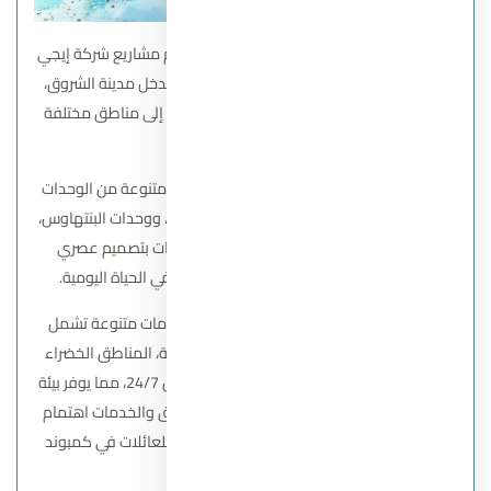
كمبوند جراندا لايف الشروق
هو واحدة من أهم مشاريع شركة إيجي
جاب العقارية. يقع على طريق السويس، عند مدخل مدينة الشروق،
مما يوفر موقعاً متميزاً وسهولة في الوصول إلى مناطق مختلفة
في القاهرة.
يتضمن كمبوند جراندا لايف الشروق مجموعة متنوعة من الوحدات
السكنية، بما في ذلك الشقق والشقق بحديقة، ووحدات البنتهاوس،
بمساحات تبدأ من 122 متر مربع. تتميز الوحدات بتصميم عصري
ومرافق حديثة توفر للسكان سهولة وراحة في الحياة اليومية.
يضم كمبوند جراندا لايف الشروق مرافق وخدمات متنوعة تشمل
حمامات السباحة، النوادي الاجتماعية والرياضية، المناطق الخضراء
والحدائق، والأماكن الترفيهية، والأمان والأمان 24/7، مما يوفر بيئة
متكاملة ومريحة للسكان. تعكس هذه المرافق والخدمات اهتمام
شركة إيجي جاب بتوفير منازل عصرية ومريحة للعائلات في كمبوند
جراندا لايف الشروق.