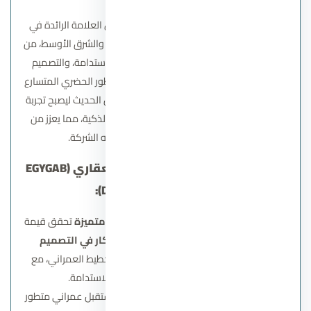
تسعى شركة إيجي جاب العقارية إلى أن تكون العلامة الرائدة في
تطوير المجتمعات العمرانية المتكاملة في مصر والشرق الأوسط، من
خلال تقديم مشروعات تجمع بين الجودة، والاستدامة، والتصميم
العصري، بما يلبي تطلعات العملاء ويواكب التطور الحضري المتسارع
وترتكز رؤيتها على إعادة تعريف مفهوم السكن الحديث ليصبح تجربة
متكاملة تمزج بين الراحة، والأمان، والخدمات الذكية، مما يعزز من
جودة الحياة داخل كل مشروع تقدمه الشركة.
رسالة شركة إيجي جاب للتطوير العقاري (EGYGAB
Developments Mission):
تلتزم شركة إيجي جاب بتقديم
منتجات عقارية متميزة
تحقق قيمة
حقيقية للعملاء والمجتمع، من خلال
الابتكار في التصميم
والتنفيذ
، واستخدام أحدث تقنيات البناء والتخطيط العمراني، مع
الحفاظ على أعلى معايير الجودة والاستدامة.
كما تهدف الشركة إلى المساهمة في بناء مستقبل عمراني متطور