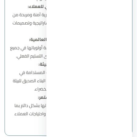
تحقيق أعلى عائد استثماري للعملاء:
تعمل الشركة على تقديم فرص استثمارية آمنة ومربحة من
خلال مشروعاتها التي تتميز بمواقع استراتيجية وتصميمات
ذات قيمة مضافة.
الالتزام بالجودة والمعايير العالمية:
تضع إيجي جاب معايير الجودة في مقدمة أولوياتها في جميع
مراحل التطوير، بدءًا من التخطيط وحتى التسليم الفعلي.
الاستدامة واحترام البيئة:
تلتزم الشركة بتطبيق مبادئ التنمية المستدامة في
مشروعاتها، عبر استخدام أحدث تقنيات البناء الصديق للبيئة
والحفاظ على المساحات الخضراء.
الابتكار والتطور المستمر:
تسعى إيجي جاب إلى تطوير استراتيجياتها بشكل دائم بما
يتماشى مع متغيرات السوق العقاري واحتياجات العملاء
الحديثة.