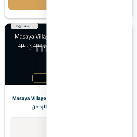
احجز معاينة
الساحل الشمالي
قرية مسايا الساحل الشمالي | Masaya Village North
Coast – ملاذ الفخامة في سيدي عبد الرحمن
الأسعار تبدأ من
استفسر عن السعر