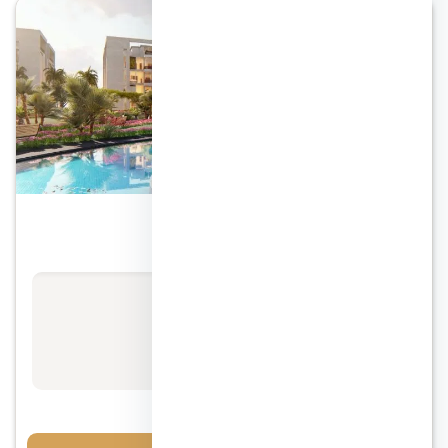
الشروق
كمبوند جراندا لايف مدينة الشروق
الأسعار تبدأ من
8 ألف / متر
مقدم 10%