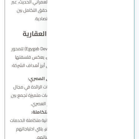
يعكس طموحات الدولة المصرية نحو التوسع العمراني الحديث، عبر
تنفيذ مشروعات سكنية، وتجارية، وتعليمية تحقق التكامل بين
الاحتياجات الإنسانية والبيئية والاقتصادية.
اهداف شركة ايجي جاب العقارية
أهداف شركة إيجي جاب العقارية (Egygab Developments) تتمحور
حول بناء مستقبل عمراني مستدام ومتكامل، يعكس فلسفتها
القائمة على الإبداع والجودة والثقة. وفيما يلي أبرز أهداف الشركة:
الريادة في السوق العقاري المصري:
تسعى إيجي جاب لأن تكون من الشركات الرائدة في مجال
التطوير العقاري من خلال تقديم مشروعات متميزة تجمع بين
الفخامة والعملية والتصميم العصري.
توفير مجتمعات سكنية متكاملة:
تهدف الشركة إلى تطوير مجتمعات عمرانية متكاملة الخدمات
توفر للسكان أسلوب حياة راقٍ ومستقر، يلبّي احتياجاتهم
اليومية ويعزز من جودة حياتهم.