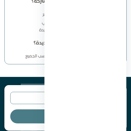
ما هي أحدث مشروعات الشركة؟
كمبوند صن كابيتال 6 أكتوبر
قرية بانجلوز الساحل الشمالي
كمبوند إيلورا الشيخ زايد الجديدة
هل تتوفر انظمة سداد عديدة؟
نعم تتوفر العديد من الانظمة التي تناسب الجميع
البحث