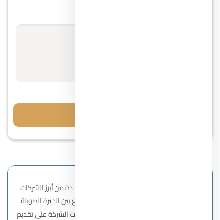
Compound
الأسعار تبدأ من
استفسر عن السعر
مقدم 5%
8 سنوات
احجز معاينة
تأسست شركة أرابيا للتطوير العقاري لتصبح واحدة من أبرز الشركات
المصرية في قطاع التطوير العقاري، حيث تجمع بين الخبرة الطويلة
والرؤية المستقبلية الطموحة. منذ بدايتها، حرصت الشركة على تقديم