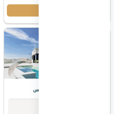
احجز معاينة
التجمع الخامس
كمبوند جاليريا ريزيدنس التجمع الخامس
الأسعار تبدأ من
استفسر عن السعر