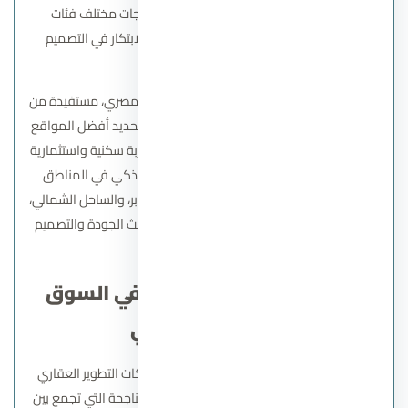
مشروعات سكنية وتجارية متميزة تلبي احتياجات مختلف فئات
العملاء، مع الالتزام بأعلى معايير الجودة والابتكار في التصميم
والتنفيذ.
تتمركز أرابيا هولدنج في قلب السوق العقاري المصري، مستفيدة من
الخبرة العميقة لفريق إدارتها ومؤسسيها في تحديد أفضل المواقع
الاستثمارية وإنشاء مجتمعات متكاملة توفر تجربة سكنية واستثمارية
فريدة. رؤيتها المستقبلية ترتكز على التوسع الذكي في المناطق
الحيوية مثل القاهرة الجديدة، السادس من أكتوبر، والساحل الشمالي،
مع تقديم مشاريع تلبي تطلعات العملاء من حيث الجودة والتصميم
والخدمات المتكاملة.
أهمية الشركة ومكانتها في السوق
العقاري المصري
تمتاز شركة أرابيا هولدنج بمكانة قوية بين شركات التطوير العقاري
في مصر، بفضل سجلها الحافل من المشاريع الناجحة التي تجمع بين