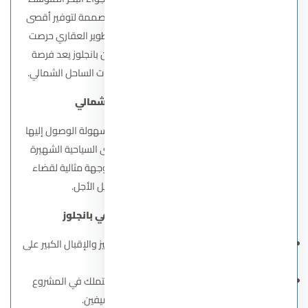
الخلابة، مع مجموعة من الوحدات الفاخرة المصممة لتوفير أقصى
درجات الراحة والخصوصية ولأن شركة أرابيا للتطوير العقاري حرصت
على الجمع بين الترف والأسعار التنافسية، فإن بانجلوز يعد فرصة
استثمارية استثنائية في واحدة من أجمل وجهات الساحل الشمالي.
موقع قرية بانجلوز الساحل الشمالي
تقع القرية في موقع استراتيجي مميز يضمن سهولة الوصول إليها
من الطرق الرئيسية، كما تمتاز بقربها من القرى السياحية الشهيرة
والمناطق الحيوية في الساحل، مما يجعلها وجهة مثالية لقضاء
العطلات الصيفية أو للاستثمار طويل الأجل.
المزايا الاستثمارية والسياحية في بانجلوز
عائد استثماري مضمون
بفضل الموقع المميز والإقبال الكبير على
وحدات الساحل الشمالي.
أسعار تنافسية وخطط سداد مرنة
تجعل التملك في المشروع
فرصة مثالية للمستثمرين والمصيفين.