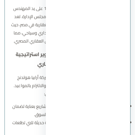
تأسست شركة أرابيا للتطوير العقاري عام 1992 على يد المهندس
طارق شكري، الذي يشغل حاليًا منصب رئيس مجلس الإدارة. تعد
شركة أرابيا للتطوير العقاري من أبرز الشركات العقارية في مصر، حيث
نفذت أكثر من 500 مشروع سكني وتجاري وإداري وسياحي، مما
يجعلها واحدة من الشركات الرائدة في السوق العقاري المصري.
دور الإدارة في نجاح المشاريع وتطوير استراتيجية
شركة أرابيا للتطوير العقاري
تحت قيادة المهندس طارق شكري، تبنت شركة أرابيا هولدنج
استراتيجية تطويرية تركز على الجودة والابتكار والالتزام بالمواعيد.
تتمثل هذه الاستراتيجية في:
اختيار مواقع استراتيجية
: تحديد مواقع المشاريع بعناية لضمان
سهولة الوصول وتلبية احتياجات السوق.
تصميمات مبتكرة
: تقديم تصميمات معمارية حديثة تلبي تطلعات
العملاء.