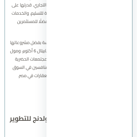
الفخامة والراحة، سواء في القطاع السكني أو التجاري. قدرتها على
الابتكار في التصميم، والالتزام بالمواعيد النهائية للتسليم، والخدمات
المتكاملة داخل المجمعات، جعلتها خيارًا مفضلًا للمستثمرين
والعملاء على حد سواء.
كما تبرز شركة أرابيا للتطوير العقاري في المنافسة بفضل مشروعاتها
المتنوعة مثل كمبوند إيلورا زايد الجديدة، صن كابيتال 6 أكتوبر، ومول
جاليريا التجمع الخامس، التي تمثل نموذجًا للمجتمعات الحضرية
المتكاملة، مما يميز أرابيا هولدنج عن باقي المنافسين في السوق
المصري ويعزز مكانتها كأحد أبرز مطوري العقارات في مصر.
اتصل بنا
من هو صاحب شركة أرابيا هولدنج للتطوير
العقاري؟