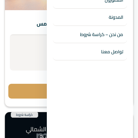
التجمع الخامس
المدونة
كمبوند جاليريا مون فالي التجمع الخامس
من نحن – كراسة شروط
الأسعار تبدأ من
استفسر عن السعر
تواصل معنا
مقدم 10%
احجز معاينة