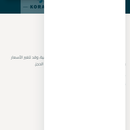
نراجع البيانات المتاحة من المطورين والمصادر الرسمية، وقد تتغير الأسعار
والتوافر دون إشعار. يتم تأكيد التفاصيل النهائية قبل الحجز.
+201104894802
واتساب
مشروعات مميزة
Nautilus