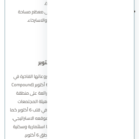
مما يخلق بيئة سكنية متميزة.
مساحات خضراء ومسطحات مائية
: تغطى معظم مساحة
المشروع، مما يضيف جوًا من الهدوء والاسترخاء.
اتصل بنا
كمبوند صن كابيتال 6 أكتوبر
تطلق شركة أرابيا للتطوير العقاري أحد أبرز مشروعاتها الفاخرة في
قلب مدينة 6 أكتوبر، وهو
كمبوند صن كابيتال 6 أكتوبر
(Compound
Sun Capital October)، الذي يتميز بإطلالات رائعة على منطقة
الأهرامات. يأتي هذا المشروع بالتعاون مع هيئة المجتمعات
العمرانية، ليشكل جزءًا من أضخم مدينة سياحية في قلب 6 أكتوبر كما
يتميز كمبوند صن كابيتال بتصميمه العصري وموقعه الاستراتيجي،
بالإضافة إلى أسعاره التنافسية التي توفر فرصًا استثمارية وسكنية
مميزة للراغبين في العيش في أرقى مناطق 6 أكتوبر.