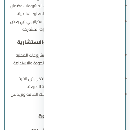
شركة Hill International:
المسؤولة عن إدارة المشروعات وضمان
الجودة في مراحل التنفيذ بما يتماشى مع المعايير العالمية.
الشركة السعودية المصرية للتعمير
:
تعاون استراتيجي في بعض
المشاريع لتبادل الخبرات وتعزيز الاستثمارات المشتركة.
الخبرات والشهادات الهندسية والاستشارية
جميع الشركاء يتمتعون بسجل حافل من المشروعات المحلية
والعالمية، وشهادات اعتماد دولية في إدارة الجودة والاستدامة
البيئية.
تطبيق أعلى معايير الاستدامة والتصميم الذكي في تنفيذ
المشروعات لتوفير بيئة سكنية صديقة للطبيعة.
الاعتماد على تقنيات بناء حديثة تقلل من استهلاك الطاقة وتزيد من
عمر المباني الافتراضي.
ابرز الاسئلة الشائعة