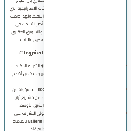
تؤمن شركة أرابيا هولدنج للتنمية والتطوير العقاري بأن النجاح
الحقيقي في أي مشروع يعتمد على قوة الشراكات الاستراتيجية التي
تضمن الجودة والتميز في كل مرحلة من مراحل التنفيذ. ولهذا حرصت
شركة أرابيا للتطوير العقاري على التعاون مع أكبر الأسماء في
مجالات التصميم، والإشراف الهندسي، والإدارة، والتسويق العقاري،
لتقديم مشروعات تليق باسمها في السوق المصري والإقليمي.
قائمة الشركاء الاستراتيجيين للمشروعات
هيئة المجتمعات العمرانية الجديدة (NUCA):
الشريك الحكومي
الرئيسي في كمبوند صن كابيتال 6 أكتوبر، لتطوير واحدة من أضخم
المدن السياحية في مصر.
شركة ECG – Engineering Consultants Group:
المسؤولة عن
التصميمات الهندسية والإشراف الفني في عدد من مشاريع أرابيا،
وتُعد من كبرى بيوت الخبرة الهندسية في الشرق الأوسط.
المهندس هاني سعد للتصميم الداخلي:
تولى الإشراف على
التصميمات الداخلية في مشروع
Galleria Moon Valley
بالقاهرة
الجديدة، لتقديم تجربة سكنية فنية بطابع فاخر.