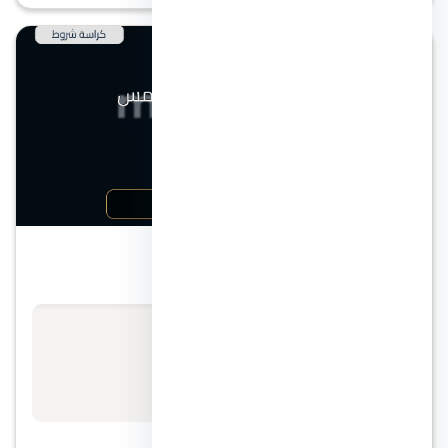
التجمع الخامس
جاليريا مول التجمع الخامس
الأسعار تبدأ من
115 ألف / متر
مقدم 50%