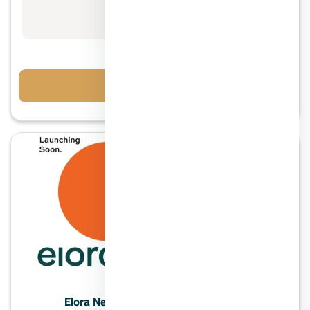
مقدم 10%
احجز معاينة
زايد الجديدة
كمبوند ايلورا زايد الجديدة – Elora New Zayed