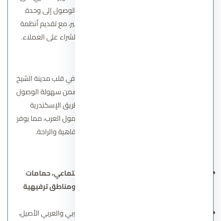
توجيه أسعار المشروع بشكل مناسب ليكون الوصول إلى وحدة
سكنية في الشيخ زايد متاحًا دون عبء مالي كبير، مع تقديم أنظمة
سداد مرنة تبدأ من مقدم 5% لتسهيل عملية الشراء على العملاء.
الموقع الاستراتيجي
موقع المشروع يقع كمبوند إيلورا زايد الجديدة في قلب مدينة الشيخ
زايد الجديدة، بالقرب من جامعة 6 أكتوبر، مما يضمن سهولة الوصول
إلى المحاور الرئيسية مثل طريق المحور وطريق الإسكندرية
الصحراوي. يتميز الموقع بقربه من مول مصر ومول العرب، مما يوفر
للسكان تجربة حياة متكاملة تجمع بين الرفاهية والراحة.
المميزات التصميمية
خدمات ومرافق متكاملة
: تشمل
نادي اجتماعي، حمامات
سباحة، مناطق تجارية، مسارات للمشي، ومناطق ترفيهية
للأطفال
.
تصميم معماري حديث
: يمزج بين الطراز الأوروبي والعربي الأصيل،