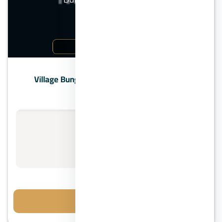
الساحل الشمالي
قرية بانجلوز الساحل الشمالي Village Bungalows
North Coast
الأسعار تبدأ من
استفسر عن السعر
8 سنوات
احجز معاينة