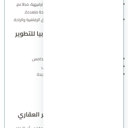
تصميم متكامل الخدمات
يشمل مناطق ترفيهية، مطاعم،
كافيهات، شاطئ خاص، وحمامات سباحة متعددة.
بيئة هادئة وآمنة
توفر تجربة استثنائية لعشاق الرفاهية والراحة.
مشاريع اخري من شركة أرابيا للتطوير
العقاري
كمبوند جاليريا ريزيدنس التجمع الخامس
جاليريا مول التجمع الخامس
جاليريا مون فالي القاهرة الجديدة
اتصل بنا
شركاء شركة أرابيا للتطوير العقاري