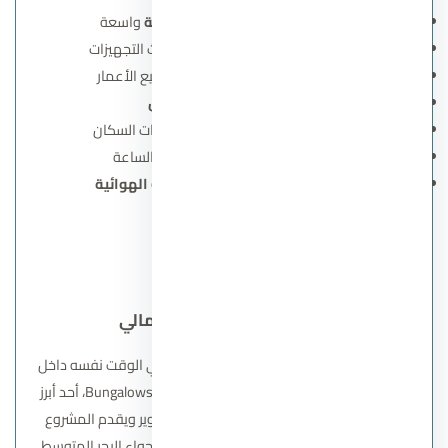
مساحات خضراء ومسطحات مائية
واسعة
نادي اجتماعي ورياضي
مجهز بأحدث التجهيزات
حمامات سباحة
متنوعة تناسب جميع الأعمار
مناطق ترفيهية للأطفال
مناطق تجارية وإدارية
لتلبية احتياجات السكان
خدمات أمن وحراسة
على مدار الساعة
مسارات للمشي وركوب الدراجات الهوائية
اتصل بنا
قرية بانجلوز الساحل الشمالي
استمتع بصيف لا مثيل له واستثمار مضمون في الوقت نفسه داخل
قرية بانجلوز الساحل الشمالي
– Bungalows North Coast، أحد أبرز
مشروعات شركة عربية القابضة للتنمية والتطوير ويقدم المشروع
تجربة فريدة تجمع بين الرفاهية والهدوء في أجواء البحر المتوسط