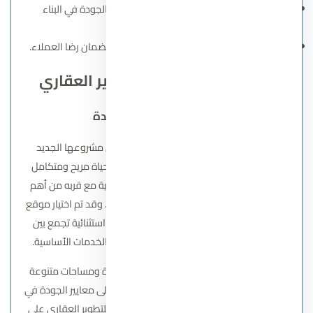
تنفيذ عالي الجودة
: الالتزام بأعلى معايير الجودة في البناء
والتشطيب.
خدمات متكاملة
: توفير خدمات ما بعد البيع لضمان رضا العملاء.
مشاريع شركة أرابيا للتطوير العقاري
كمبوند إيلورا زايد الجديدة
تسعى شركة أرابيا للتطوير العقاري من خلال مشروعها الجديد
كمبوند إيلورا زايد الجديدة
إلى تقديم أسلوب حياة مريح ومتكامل
للأسر، حيث يتميز المشروع بالهدوء والخصوصية مع قربه من أهم
المناطق الحيوية في مدينة الشيخ زايد الجديدة. وقد تم اختيار موقع
المشروع بعناية ليضمن للسكان تجربة سكنية استثنائية تجمع بين
الراحة والسهولة في الوصول إلى المرافق والخدمات الأساسية.
يتميز كمبوند إيلورا زايد الجديدة بتصاميم فاخرة ومساحات متنوعة
تناسب احتياجات مختلف العائلات، مع مراعاة أعلى معايير الجودة في
التشطيبات والخدمات. كما حرصت شركة أرابيا للتطوير العقاري على