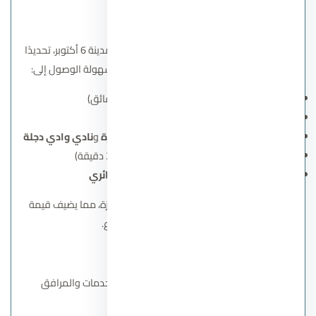
الموقع الاستراتيجي
يقع كمبوند صن كابيتال في منطقة النوادي بمدينة 6 أكتوبر، تحديدًا
في قطعة 1 على طريق الفيوم، مما يضمن سهولة الوصول إلى:
المتحف المصري الكبير
(5 دقائق)
مول مصر
و
مول العرب
النوادي الاجتماعية الكبرى
مثل
نادي الجزيرة
و
نادي وادي دجلة
مطار القاهرة الدولي
(حوالي 25 دقيقة)
محور 26 يوليو
و
الطريق الدائري
يتميز الموقع بإطلالة خلابة على أهرامات الجيزة، مما يضيف قيمة
جمالية واستثمارية للمشروع.
الخدمات والمرافق
يقدم صن كابيتال 6 أكتوبر مجموعة من الخدمات والمرافق
المتكاملة، تشمل: