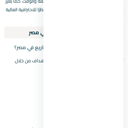
وتحقيق أفضل النتائج من حيث الجودة والتكلفة والوقت. كما يعزز
من ثقة المستثمرين والعملاء في المشروع نظرًا للاحترافية العالية
والتنظيم الدقيق.
مهام شركات إدارة المشروعات في مصر
ما هي كيفية عمل شركة ادارة المشاريع في مصر؟
تعمل شركة ادارة مشاريع على تحقيق عدة أهداف من خلال
بعض المهام الرئيسية، التي تتمثل في الأتي:
العمل على تسويق العقار.
تحديد سعر معين لإيجار العقار.
وضع خطة شاملة لإدارة المشروع.
تحصيل الإيجار وعمل صيانة دورية.