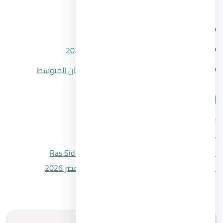
مقالات ذات صلة
أهم 4 شوارع في حي المهندسين
تفاصيل قانون الإيجار القديم للمحلات 2026
6 فروق بين الإسكان الاجتماعي والإسكان المتوسط
شارك المقال
فيسبوك
تويتر
واتساب
لينكدإن
المقال السابق
Ras Sidr’s most important resorts
المقال التالي
دليل اتحاد الملاك للعقار في مصر 2026