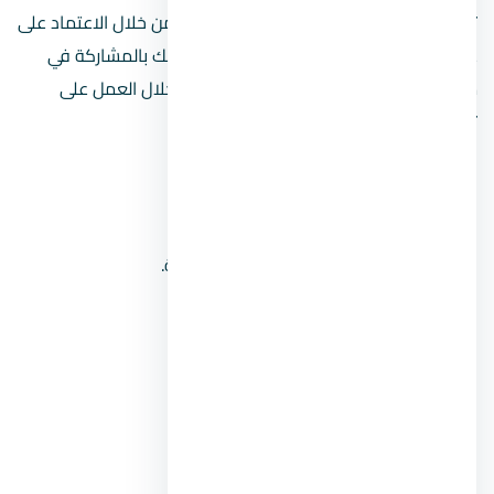
تعمل شركة ANISTA برؤية مستقبلية ثاقبة من خلال الاعتماد على
عوامل الاستدامة وطرح الأفكار الإيجابية، وذلك بالمشاركة في
مشاريع متنوعة في عدة بلدان مختلفة من خلال العمل على
تحقيق عدة عوامل، مثل الأتي:
إدارة التنفيذ وإعادة هيكلة الشركة.
تصميم الأعمال ووضع خطة ممنهجة.
التصميم التنظيمي والعمل بثقافة عالية.
تنفيذ الخدمات المدارة.
بالنسبة لأعضاء الإدارة فهم كالأتي:
HADY H. SAFA.
DINA CHAMI.