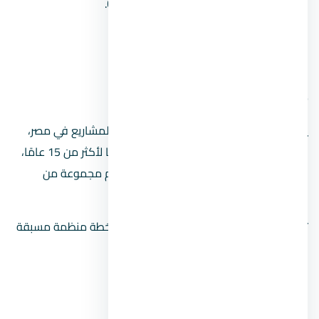
Cairo Electricity Production Company.
St. Mark Cathedral – Abaseya.
Link Misr International.
6. The management House (TMH)
يتم تصنيفها كواحدة من أهم شركات إدارة المشاريع في مصر،
والتي تمتلك خبرات كبيرة في دول الخليج أيضًا لأكثر من 15 عامًا،
بقيادة محمد زياد مغربية الذي يسعى لتقديم مجموعة من
الخدمات المستدامة.
تعمل الشركة على تقديم مجهودتاها وفق خطة منظمة مسبقة
الإعداد، والتي تقدم من خلالها ما يلي:
الصيانة وإدارة المباني.
الحفاظ على البيئة والصحة والسلامة.