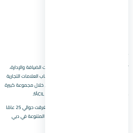
–
Cairo.
57357 Hospital
–
Tanta.
57357 Hospital
Al Masa Capital Hotel.
Credit Agricole.
4. fÁCIL
تسعي هذه المؤسسة لتقديم أعلى مستويات الضيافة والإدارة،
حيث تعمل الشركة على تقديم خدماتها لأصحاب العلامات التجارية
الفاخرة وللعقارات السكنية الراقية، وذلك من خلال مجموعة كبيرة
من أصحاب الخبرات الذين يعملون تحت مظلة fÁCIL.
جولي شيلدز هي مؤسسة الشركة والتي أستغرقت حوالي 25 عامًا
في ترسيخ المفاهيم وتطوير وإدارة المشاريع المتنوعة في دبي
وأستراليا والشرق الأوسط والبلدان المختلفة.