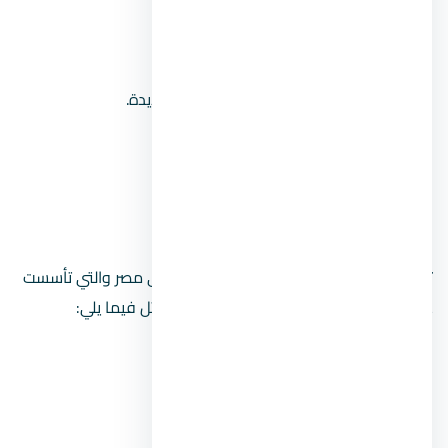
شركة الرواد استيراد وتصدير.
شركة لاند مارك للاثاث بدمياط.
اعضاء في جمعية مطوري القاهرة الجديدة.
سما الصفوة للمقاولات بالسعودية.
شركة الشريفين للاستثمار العقاري.
2. Kerdany Asset Development (KAD)
تعد واحدة من أفضل شركة ادارة مشاريع في مصر والتي تأسست
عام 2012، وتمتلك رؤية ومهمة محددة تتمثل فيما يلي:
الإشراف على مراحل تطوير المشروع.
عمل دراسات استباقية للمشروع.
العمل بخطة تضمن تحقيق أعلى عائد.