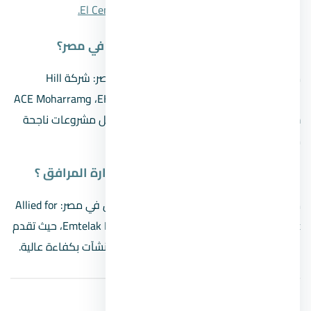
السنترو مول العاصمة الإدارية El Centro Mall.
ما هي أفضل شركات إدارة المشاريع في مصر؟
من أبرز وأفضل شركات إدارة المشاريع في مصر: شركة Hill
International، وEHAF Consulting Engineers، وACE Moharram
Bakhoum، لما تتميز به من خبرة طويلة وسجل مشروعات ناجحة
محليًا ودوليًا.
ما هي الشركات التي تقدم خدمات ادارة المرافق ؟
من الشركات التي تقدم خدمات إدارة المرافق في مصر: Allied for
Facility Management، وEnova Egypt، وEmtelak FM، حيث تقدم
حلول متكاملة لصيانة وتشغيل المباني والمنشآت بكفاءة عالية.