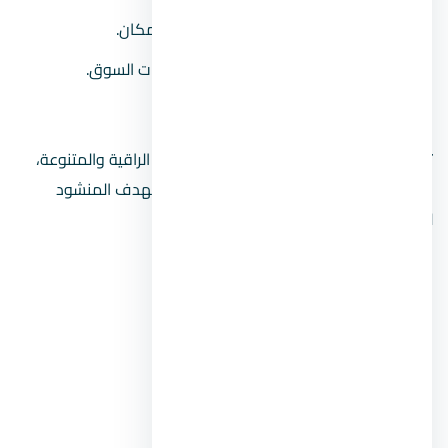
العمل وفقًا لما هو متاح بالفعل في المكان.
تطوير الممتلكات باستمرار وفقًا لاحتياجات السوق.
تسويق الوحدات للإيجار.
تمتلك شركة KAD قائمة كبيرة من المشاريع الراقية والمتنوعة،
التي شاركت في تطويرها وتشغيلها وصولًا للهدف المنشود
لتحقيق العوائد المتوقعة منها.
أهم سابقة أعمال KAD
The Mall.
DFC Mall.
Taj City.
Taj Sultan.