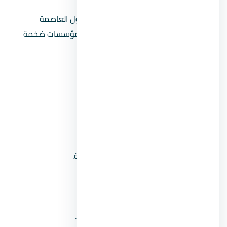
تقوم شركة اي اف اس مصر على إدارة زيا مول العاصمة
الإدارية Zia Mall، كما قامت على إدارة عدة مؤسسات ضخمة
تتمثل في التالي:
شركة MBG.
شركة رولاند فارمات.
شركة جاما فارما.
شركة الشريفين للاستراد و التصدير.
شركة الشريفين العناية الطبية بالسعودية.
شركة العناية الطبية بالسعودية.
لشركة العالمية لانتاج و تصدير الملح.
شركة ايجي ماكين لتصنيع خطوط الانتاج.