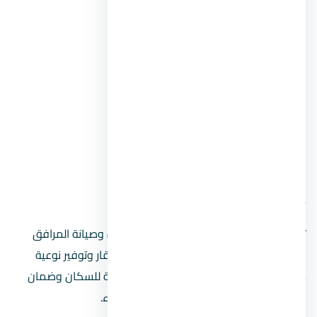
MAZEN AL JURDI.
MAGED ZAKI.
OMAR KAFAFI.
أهم سابقة أعمال شركة ANISTA
مول ذا في The V العاصمة الإدارية.
مول ايليت العاصمة الإدارية
Elite Mall.
8. Keep Property SAL
تأسست الشركة عام 2012 وتعتبر شركة إدارة وصيانة المرافق
والمنشآت، والتي تهدف إلى الحفاظ على العقار وتوفير نوعية
مميزة من الخدمات لتحقيق الرفاهية المعنية للسكان وضمان
سلامة العقار والعمل على تلبية حاجة العملاء.