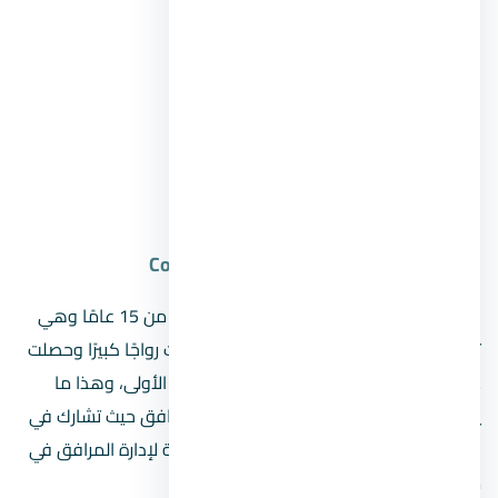
Sarai.
Rivette Mall.
Point 90 Mall
i business park.
Al Masah Mall.
3. Contrac Facilities Management (CFM)
هي شركة محلية متكاملة تأسست منذ أكثر من 15 عامًا وهي
تابعة لشركة اوراسكوم للإنشاءات، وقد لاقت رواجًا كبيرًا وحصلت
على سمعة طيبة بين العملاء منذ انطلاقتها الأولى، وهذا ما
يعكس حجم خبراتها ومهاراتها في إدارة المرافق حيث تشارك في
حوالي 131 مشروع و لذالك تعتبر أفضل شركة لإدارة المرافق في
مصر.