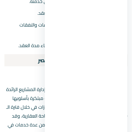
التحقق من هوية المستأجر والعمل على خدمته.
إخلاء المستأجر في حالة انتهاكه بنود العقد.
إدارة الشئون المالية، من توثيق المدفوعات والنفقات
وغيرها.
الإشراف على خروج المستأجرين عند انتهاء مدة العقد.
أهم شركات إدارة المشاريع في مصر
EFS Facilities Services
1.
شركة إماراتية تعد واحدة من افضل شركات إدارة المشاريع الرائدة
في هذا المجال والتي تسعي لتقديم خدمات مبتكرة بأسلوبها
الخاص المميز، حيث تمتلك سجل حافل بالإنجازات في خلال فترة الـ
20 عامًا الماضية التي تواجدت فيها على الساحة العقارية، وقد
حازت على نجاحاتها الباهرة بفضل ما قدمته من عدة خدمات في