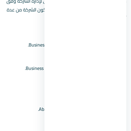
مناصب في مؤسسات مختلفة، والذي يسعي لإدارة الشركة وفق
اعتبارات وأهداف استراتيجية محددة، كما تتكون الشركة من عدة
أعضاء أخرين في الإدارة وهم كما يلي:
إسلام سليمان General Manager.
يوساب نعيم Business Development Manager.
مايكل ناجي Operation Manager.
نورين سليمان Business Development Specialist.
أهم سابقة أعمال شركة UFM
Senet Malls New Capital.
Aba El Mozahem Mall-Fifth Settlement.
Three Skies Plaza Mall-New Cairo.