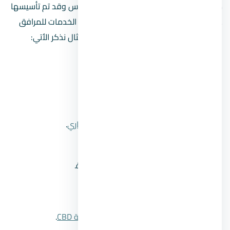
مجموعة بإدارة أجنبية مقرها في لوس أنجلوس وقد تم تأسيسها
عام 1906، حيث تعمل على تقديم العديد من الخدمات للمرافق
وللمستثمرين على حد سواء، وعلى سبيل المثال نذكر الأتي:
خدمات صيانة وإدارة المرافق.
خدمات استشارية متنوعة.
إدارة المبيعات والمعاملات العقارية.
تقدم خدمة وساطة
الرهن العقاري التجاري
.
إدارة الاستثمار والممتلكات.
كما تقدم خدمات تطوير وتقييم المنشأة.
أهم أعمال شركة CBRE
البرج الأيقوني
بـ
منطقة الأعمال المركزية CBD
.