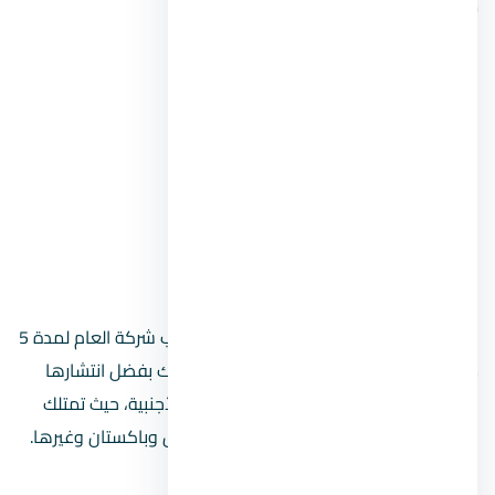
مجالات مختلفة، مثل الأتي:
المشاريع السكنية.
الرعاية الصحية.
الخدمات المصرفية.
أعمال النفط والغاز.
المشاريع التجارية والإدارية.
المؤسسات التعليمية.
حازت شركة EFS Facilities Services على لقب شركة العام لمدة 5
سنوات ما بين عامي 2006 وحتى 2014، وذلك بفضل انتشارها
الواسع في المنطقة العربية وبعض البلدان الأجنبية، حيث تمتلك
نشاطًا كبيرًا في جنوب آسيا وتركيا وبنغلاديش وباكستان وغيرها.
أهم سابقة أعمال EFS