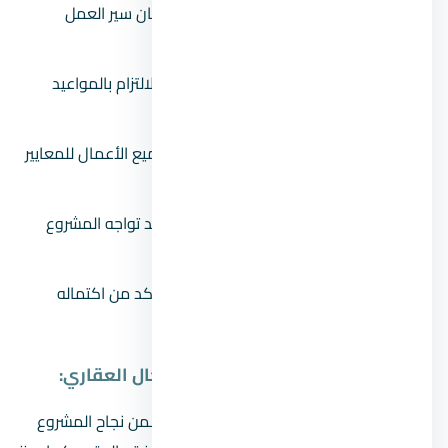
التنسيق بين الأطراف المختلفة:
لضمان سير العمل
بسلاسة وبدون أي تعارض.
متابعة التنفيذ بشكل دوري:
لضمان الالتزام بالمواعيد
والتكاليف المحددة.
مراقبة الجودة:
والتأكد من مطابقة جميع الأعمال للمعايير
الهندسية والفنية المطلوبة.
حل المشكلات وتجاوز العقبات:
التي قد تواجه المشروع
خلال مراحل التنفيذ.
تسليم المشروع بشكل نهائي:
بعد التأكد من اكتماله
بنسبة 100% ورضا العميل عن النتيجة.
أهمية شركة إدارة المشاريع في المجال العقاري:
وجود شركة متخصصة في إدارة المشاريع يضمن نجاح المشروع