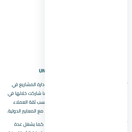
أهم سابقة أعمال شركة fÁCIL
The tower new capital.
Rivan tower new capital.
Versace D1.
Classical palace.
UNITECH
Facility Management (UFM)
5.
تعد مؤسسة UFM واحدة من كبري شركات إدارة المشاريع في
مصر، والتي تمتلك خبرة تفوق حاجز الـ 31 عامًا شاركت خلالها في
عدة مشاريع بمصر وكندا، وقد حرصت على كسب ثقة العملاء
واحترام الخبراء بتقديم خدمات مميزة تتوافق مع المعايير الدولية.
أ/ أشرف أديب هو رئيس مجلس إدارة الشركة كما يشغل عدة