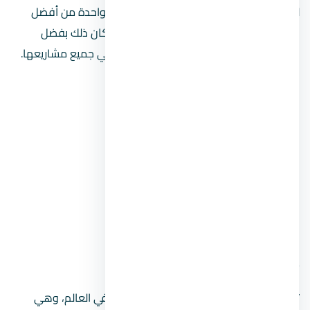
لم يكن تصنيف شركة Keep Property SAL كواحدة من أفضل
شركات إدارة المرافق في مصر من فراغ، بل كان ذلك بفضل
استراتيجية محكمة قد وضعتها للعمل بها في جميع مشاريعها.
أهم سابقة أعمال Keep Property SAL
Le Patio.
Beirut Heights.
Sioufi Heights.
Urban Project.
Sursock Tower.
9. مجموعة CBRE
تعد واحدة من أفضل شركات إدارة المولات في العالم، وهي