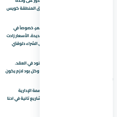
بيستهدف فئة معينة من المشترين. لو بتدوّر على وحدة
للسكن أو الاستثمار، المفروض تفهم سوق المنطقة كويس
قبل أي خطوة.
السوق العقاري في مصر بيشهد نمو مستمر، خصوصاً في
المناطق الجديدة زي العاصمة الإدارية الجديدة. الأسعار زادت
بنسبة 15% لـ25% في آخر سنتين، وده بيخلي الشراء دلوقتي
فرصة كويسة لو الميزانية تسمح.
قبل ما تحجز في تأكد من إنك فاهم كل البنود في العقد.
العقد هو الحماية الوحيدة ليك كمشتري، وكل بود لازم يكون
واضح ومحدد.
لو عندك أي سؤال عن مول زاها بارك العاصمة الإدارية
الجديدة Zaha Park Mall New Capital أو مشاريع تانية في احنا
هنا علشان نساعدك من غير التزام.