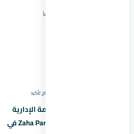
السعر يبدأ من
4,350,000 جنيه
السعر بالمليون
4.4 مليون جنيه تقريباً
المقدم 5%
217,500 جنيه
المقدم 10%
435,000 جنيه
المقدم 15%
652,500 جنيه
القسط الشهري (مقدم
43,047 جنيه
5% على 8 سنين)
القسط الشهري (مقدم
40,781 جنيه
10% على 8 سنين)
حالة السعر
سعر إرشادي — يحتاج تأكيد
موقع مول زاها بارك العاصمة الإدارية
الجديدة Zaha Park Mall New Capital في