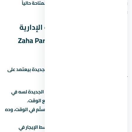
والمرحلة. اسأل المستشار عن المساحات المتاحة حالياً
والأسعار لكل نوع.
هل مول زاها بارك العاصمة الإدارية
الجديدة Zaha Park Mall New Capital
استثمار كويس؟
الاستثمار العقاري في العاصمة الإدارية الجديدة بيعتمد على
تلات عوامل رئيسية:
نمو المنطقة:
هل العاصمة الإدارية الجديدة لسه في
مرحلة تطور؟ لو آه، الأسعار هتزيد مع الوقت.
سمعة المطور:
المطور المعروف بيسلّم في الوقت، وده
بيحافظ على قيمة الوحدة.
الإيجار:
لو ناوي تأجّر، اسأل عن متوسط الإيجار في