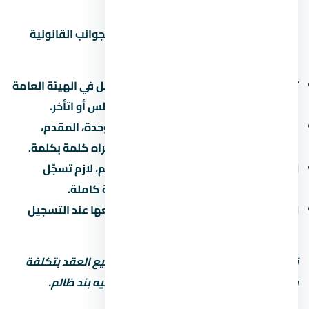
قبل ما توقّع أي ورق في لازم تبصل على الجوانب القانونية
بتاعة المشروع:
تسجيل المشروع:
اتأكد إن المشروع مسجّل في الهيئة العامة
للرقابة العقارية. ده بيحميك لو المطور أفلس أو اتأخر.
عقد البيع الابتدائي:
العقد بيحدد سعر الوحدة، المقدم،
القسط، موعد التسليم، وغرامة التأخير. اقراه كلمة بكلمة.
التسجيل في الشهر العقاري:
بعد التسليم، لازم تسجّل
الوحدة باسمك علشان تاخد ملكية قانونية كاملة.
الضرائب:
فيه ضريبة تصرّفات عقارية بتدفعها عند التسجيل
(حوالي 2-3% من قيمة الوحدة).
نصيحة مهمة: استشاري محامي قبل توقيع العقد بتكلفة
بسيطة بس ممكن توفرّ عليك ملايين لو فيه بند ظالم.