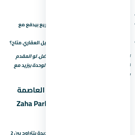
سنين بس مع غرامة تأخير أعلى. اسأل عن:
هل فيه رسوم إدارية على خطة السداد؟
ميعاد دفع القسط الأخير (في بعض المشاريع بيدفع مع
التسليم)
هل في خصم للكاش؟ وعملية تانية: التمويل العقاري متاح؟
نصيحة: المقدم المنخفض مش دايماً الأفضل. لو المقدم
قليل، القسط الشهري بيبقى كبير وسعر الوحدة بيزيد مع
رسوم التمويل.
موعد تسليم مول زاها بارك العاصمة
الإدارية الجديدة Zaha Park Mall New
Capital
مواعيد التسليم في العاصمة الإدارية الجديدة بتتراوح بين 2