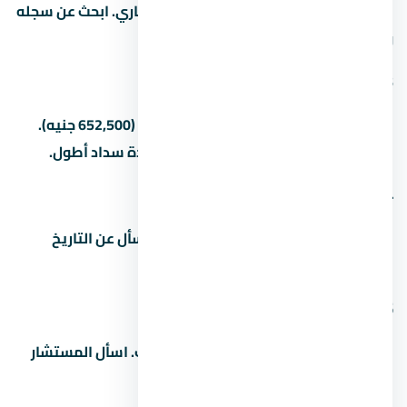
المطور هو شركة هوم تاون للتطوير العقاري. ابحث عن سجله
ومشاريعه السابقة قبل الشراء.
3. كم المقدم في
المقدم بيبدأ من 5% (217,500 جنيه) لـ15% (652,500 جنيه).
بعض المطورين بيقبلوا مقدم أقل مع مدة سداد أطول.
4. ما هو موعد تسليم المشروع
مواعيد التسليم بتختلف حسب المرحلة. اسأل عن التاريخ
الدقيق للوحدة اللي مهتم بيها.
5. هل التمويل العقاري متاح في
غالباً آه، بس ده بيعتمد على المطور والبنك. اسأل المستشار
عن البنوك المتاحة وشروط التمويل.