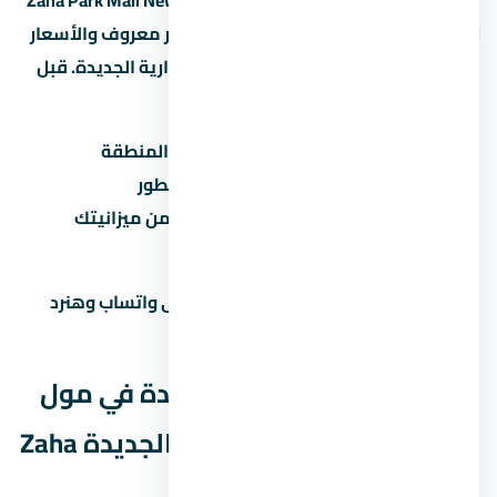
مول زاها بارك العاصمة الإدارية الجديدة Zaha Park Mall New
Capital مشروع يستاهل التفكير لو المطور معروف والأسعار
منطقية مقارنة بالسوق في العاصمة الإدارية الجديدة. قبل
ما تاخد قرار:
قارن السعر بمشاريع تانية في نفس المنطقة
تأكد من موعد التسليم وسمعة المطور
احسب القسط الشهري وتأكد إنه ضمن ميزانيتك
زور الموقع بنفسك قبل الحجز
محتاج مساعدة في اتخاذ القرار؟ راسلنا على واتساب وهنرد
عليك بكل التفاصيل اللي محتاجها.
الجوانب القانونية لشراء وحدة في مول
زاها بارك العاصمة الإدارية الجديدة Zaha
Park Mall New Capital