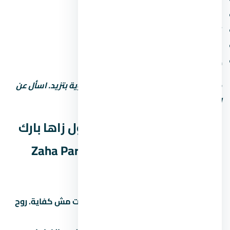
ملاعب أطفال ومناطق رياضية
محلات تجارية وصيدلية وسوبر ماركت
أمن وحراسة 24 ساعة وكاميرات مراقبة
مواقف سيارات (مغطاة أو مفتوحة)
خدمات صيانة ونجافة
كل ما زادت الخدمات، رسوم الصيانة السنوية بتزيد. اسأل عن
التكلفة الإجمالية مش بس سعر الشراء.
نصائح قبل ما تشتري في مول زاها بارك
العاصمة الإدارية الجديدة Zaha Park
Mall New Capital
زور الموقع بنفسك:
الصور والإعلانات مش كفاية. روح
شوف الموقع والمجاورة بنفسك.