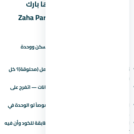
جودة التشطيب في مول زاها بارك
العاصمة الإدارية الجديدة Zaha Park
Mall New Capital
التشطيب هو الفرق بين وحدة تستاهل السكن ووحدة
محتاجة صيانة كل شهر. في اسأل عن:
نوع التشطيب:
نص تشطيب (لقطة) أم كامل (محلوقة)؟ كل
واحد ليه سعر ومميزات.
جودة المواد:
البورسلين والسنترال والدهانات — اتفرج على
نموذج مسلّم قبل ما تقرر.
العزل:
العزل المائي والحراري مهم جداً خصوصاً لو الوحدة في
دور أرضي أو دور أخير.
الكهرباء والصحي:
اتأكد إن التمديدات مطابقة للكود وأن فيه
تأريض.