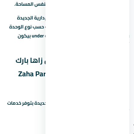
العاصمة الإدارية الجديدة للوحدات بنفس المساحة.
العائد المتوقع على الإيجار في العاصمة الإدارية الجديدة
بيتراوح بين 6% لـ8% سنوياً، لكن ده بيختلف حسب نوع الوحدة
والموقع. الاستثمار في عقار under construction بيكون
أرخص، لكن مخاطرة التأخير أعلى.
الخدمات والمرافق في مول زاها بارك
العاصمة الإدارية الجديدة Zaha Park
Mall New Capital
المشاريع الحديثة في العاصمة الإدارية الجديدة بتوفر خدمات
أساسية ومميزة. اسأل عن:
مناطق خضراء ومساحات مفتوحة