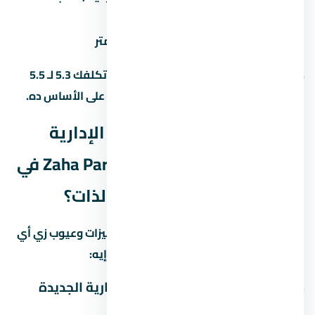
جراج/موقف سيارة
المنطقة)
تشطيب إضافي
500-1,500 جنيه/متر
ده معناه إن وحدة بـ 5 مليون جنيه ممكن تكلفك 5.3 لـ 5.5
مليون مع كل المصاريف. احسب الميزانية على الأساس ده.
ليه مول زاها بارك العاصمة الإدارية
الجديدة Zaha Park Mall New Capital في
العاصمة الإدارية الجديدة بالذات؟
العاصمة الإدارية الجديدة منطقة ليها مميزات وعيوب زي أي
منطقة تانية في مصر. خليني أقولك يعني إيه:
مميزات الاستثمار في العاصمة الإدارية الجديدة