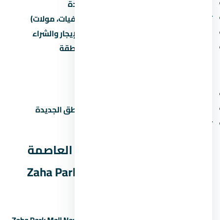
القرب من الطرق الرئيسية والمحاور الجديدة
توفر الخدمات الأساسية (مدارس، مستشفيات، مولات)
نمو سكاني مستمر يزيد من الطلب على الإيجار والشراء
مشاريع مطورين كبار بتزيد من قيمة المنطقة
عيوب محتملة
الزحمة المرورية في ساعات الذروة
صعوبة المواصلات العامة في بعض المناطق الجديدة
تأخر المرافق في المراحل الجديدة
الخلاصة: هل مول زاها بارك العاصمة
الإدارية الجديدة Zaha Park Mall New
Capital مناسب ليك؟