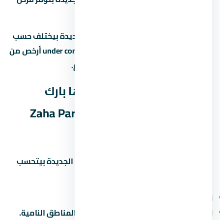
نمو جيدة على المدى المتوسط.
متوسط الأسعار في العاصمة الإدارية الجديدة بيختلف حسب
نوع المشروع والمطور. الوحدات under construction أرخص من
الجاهزة، لكن فيها مخاطرة موعد التسليم.
العائد المتوقع من مول زاها بارك
العاصمة الإدارية الجديدة Zaha Park
Mall New Capital
العائد على الاستثمار في العاصمة الإدارية الجديدة بيتحسب
بطريقتين:
الإيجار:
6% لـ8% سنوياً من قيمة الوحدة.
الزيادة الرأسمالية:
10% لـ15% سنوياً في المناطق النامية.