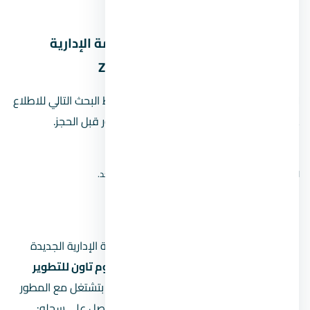
العاصمة الإدارية الجديدة
خريطة موقع مول زاها بارك العاصمة الإدارية
الجديدة Zaha Park Mall New Capital
لا نعرض دبوسًا تقريبيًا للمشروع. استخدم رابط البحث التالي للاطلاع
على نتائج الخريطة، ثم أكّد الموقع من المطور قبل الحجز.
افتح بحث الموقع على Google Maps
لا نعرض دبوسًا تقريبيًا؛ الموقع الدقيق لم يُتحقق منه بعد.
مين مطوّر
المطور المسؤول عن مول زاها بارك العاصمة الإدارية الجديدة
Zaha Park Mall New Capital هو
شركة هوم تاون للتطوير
العقاري
. لما بتشتري وحدة في مشروع، أنت بتشتغل مع المطور
على مدى سنين (من الحجز للتسليم)، فلازم تبصل على سجله: