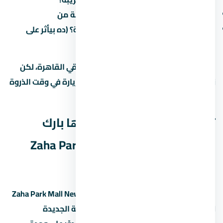
كم الوقت المقدر للوصول للعمل/المدرسة من
هل فيه طرق جديدة مخططة في المنطقة؟ (ده بيأثر على
القيمة مستقبلاً)
في الطرق الرئيسية بتوفر وصول سريع لباقي القاهرة، لكن
زحمة المرور بتختلف حسب الساعة. جرّب الزيارة في وقت الذروة
قبل ما تقرر.
تفاصيل إضافية عن مول زاها بارك
العاصمة الإدارية الجديدة Zaha Park
Mall New Capital
مول زاها بارك العاصمة الإدارية الجديدة Zaha Park Mall New
Capital مشروع عقاري في العاصمة الإدارية الجديدة