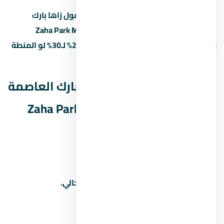
لو اشتريت وحدة under construction في مول زاها بارك
العاصمة الإدارية الجديدة Zaha Park Mall New Capital
وسلّمت بعد 3 سنين، ممكن تبيعها بربح 20% لـ30% لو المنطة
كبرت والمطور سلّم في الوقت.
أسئلة شائعة عن مول زاها بارك العاصمة
الإدارية الجديدة Zaha Park Mall New
Capital
1. كم سعر المتر في
اسأل المستشار العقاري عن سعر المتر الحالي.
2. من هو مطور مشروع