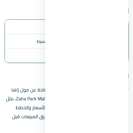
بيانات المشروع
الموقع
العاصمة الإدارية
أنظمة السداد
المقدم 20% ، 4 سنوات تقسيط
آخر تحديث
2 August 2026
تفاصيل المشروع
تنبيه مهم:
هذه الصفحة تعرض البيانات المتاحة عن مول زاها
بارك العاصمة الإدارية الجديدة Zaha Park Mall New Capital، مثل
السعر المبدئي ونظام السداد عند توفرهما. الأسعار والخطط
والموقع الدقيق قد تتغير؛ راجع المطور أو فريق المبيعات قبل
الحجز أو دفع أي مبالغ.