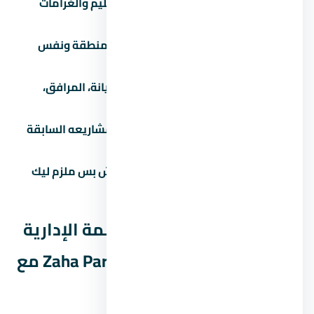
اقرأ العقد كامل:
خصوصاً بنود التسليم والغرامات
والرسوم الخفية.
قارن بـ 3 مشاريع تانية:
في نفس المنطقة ونفس
الفئة السعرية.
اسأل عن المصاريف الإضافية:
الصيانة، المرافق،
التشطيب، رسوم التحصيل.
تحقق من سجل المطور:
ابحث عن مشاريعه السابقة
واسأل الملاك القدامى.
لازم تشوف عقد ملزم للطرفين:
مش بس ملزم ليك
بالدفع، ملزم للمطور بالتسليم.
مقارنة مول زاها بارك العاصمة الإدارية
الجديدة Zaha Park Mall New Capital مع
مشاريع تانية