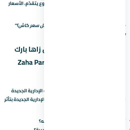
المرحلة الأولى أرخص:
كل ما المشروع يتقدّم، الأسعار
بتزيد. الحجز المبكر أحسن.
متستحشمش على السعر الأول. اسأل: “أقل سعر كاش؟”
وشوف الفرق.
المواصلات والوصول لـ مول زاها بارك
العاصمة الإدارية الجديدة Zaha Park
Mall New Capital
سهولة الوصول لـ مول زاها بارك العاصمة الإدارية الجديدة
Zaha Park Mall New Capital في العاصمة الإدارية الجديدة بتأثر
على جودة حياتك اليومية. اسأل عن:
أقرب طريق محوري وكم دقيقة للوصول له؟
هل فيه مواصلات عامة (مترو، أتوبيس) قريبة؟