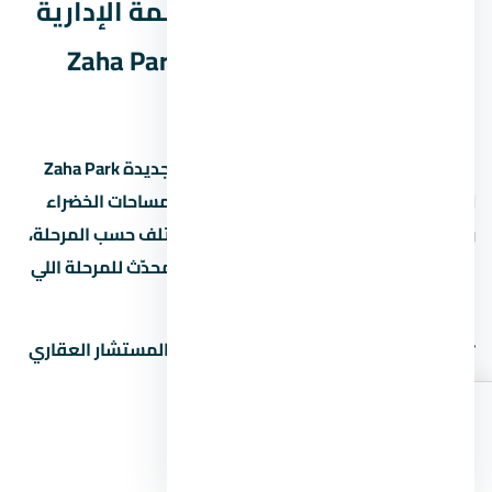
مخطط مول زاها بارك العاصمة الإدارية
الجديدة Zaha Park Mall New Capital
(Master Plan)
مخطط مول زاها بارك العاصمة الإدارية الجديدة Zaha Park
Mall New Capital بيبين توزيع الوحدات والمساحات الخضراء
والخدمات داخل المشروع. المخطط ده بيختلف حسب المرحلة،
فاسأل المستشار العقاري عن المخطط المحدّث للمرحلة اللي
مهتم بيها.
📋
اطلب مخطط المشروع التفصيلي
من المستشار العقاري
لمعرفة:
توزيع المباني والمساحات بينها
اطلب
اتصال
واتساب
مواقع الخدمات (النادي، المول، المدرسة)
الأسعار