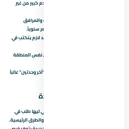
تشتري على المسؤولية:
توقع مقدم كبير من غير
قراءة العقد بالتفصيل.
تتجاهل المصاريف الخفية:
الصيانة والمرافق
والتحصيل بيوصلوا 5% لـ8% من السعر سنوياً.
تثق في المواعيد الشفهية:
كل وعد لازم يتكتب في
العقد.
ما تقارنش:
كل مشروع ليه بديل في نفس المنطقة
والفئة.
تاخد قرار متسرع تحت ضغط البيع:
“آخر وحدتين” غالباً
تكتيك بيع مش حقيقة.
عن العاصمة الإدارية الجديدة
العاصمة الإدارية الجديدة من المناطق اللي ليها طلب في
السوق المصري بسبب قربها من الخدمات والطرق الرئيسية.
لو بتدوّر على استثمار، العاصمة الإدارية الجديدة بتوفر فرص