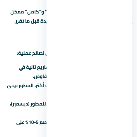
في مشاريع كتير، الفرق بين “نص تشطيب” و”كامل” ممكن
يوصل 500-1500 جنيه للمتر. احسبها كمبيدة قبل ما تقرر.
إزاي تفاوض على سعر
التفاوض على عقار مش حرام، ده حقك. دي نصائح عملية:
اعرف السعر الحقيقي:
قارن بـ 3 مشاريع تانية في
العاصمة الإدارية الجديدة قبل ما تتفاوض.
الكتلة بتفرق:
لو بتشتري وحدتين أو أكتر، المطور بيدي
خصم 3-5%.
الوقت بيفرق:
في آخر السنة المالية للمطور (ديسمبر)،
الخصومات بتبقى أكبر.
الكاش أحسن:
الدفع كاش بيديك خصم 5-10% على
الأقل مقارنة بالتقسيط.