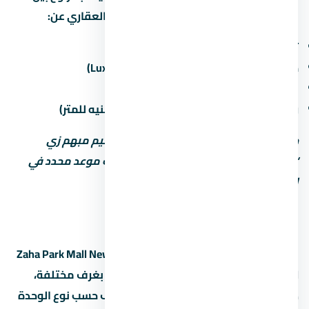
لـ5 سنين من تاريخ الحجز. اسأل المستشار العقاري عن:
تاريخ التسليم المتوقع لكل مرحلة
حالة التشطيب (نص تشطيب / كامل / Luxury)
غرامة التأخير لو المطور اتأخر في التسليم
رسوم الصيانة السنوية (غالباً من 30 لـ60 جنيه للمتر)
خد بالك: بعض المطورين بيكتب موعد تسليم مبهم زي
“2027” من غير تحديد الربع أو الشهر. اطلب موعد محدد في
العقد.
أنواع الوحدات والمساحات
مول زاها بارك العاصمة الإدارية الجديدة Zaha Park Mall New
Capital بيوفر تشكيلة من الوحدات: شقق بغرف مختلفة،
دوبلكس، وتاون هاوس. المساحات بتختلف حسب نوع الوحدة