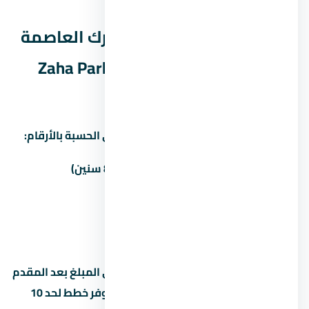
البيع والتوفر.
نظم السداد في مول زاها بارك العاصمة
الإدارية الجديدة Zaha Park Mall New
Capital — المقدم والقسط
غالباً المطور بيوفّر أكتر من خطة سداد. دي الحسبة بالأرقام:
المقدم
المبلغ
القسط الشهري (8 سنين)
5%
217,500 جنيه
43,047 جنيه
10%
435,000 جنيه
40,781 جنيه
15%
652,500 جنيه
—
القسط الشهري محسوب على أساس باقي المبلغ بعد المقدم
على 8 سنين (96 شهر). بعض المطورين بيوفر خطط لحد 10