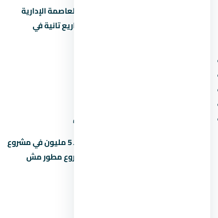
علشان تاخد قرار صح، قارن مول زاها بارك العاصمة الإدارية
الجديدة Zaha Park Mall New Capital بمشاريع تانية في
العاصمة الإدارية الجديدة. ابصل على:
سعر المتر (مش بس السعر الإجمالي)
المقدم ونسبة القسط الشهري
موعد التسليم وسمعة المطور
المساحة الخضراء ونسبة البناء
قرب المشروع من الطرق والمحاور الجديدة
متخليش قرارك على السعر لوحده. وحدة بـ 5 مليون في مشروع
محترم أحسن من وحدة بـ 4 مليون في مشروع مطور مش
معروف.
أخطاء شائعة لازم تتجنبها