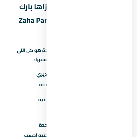
المصاريف الخفية في مول زاها بارك
العاصمة الإدارية الجديدة Zaha Park
Mall New Capital
كتير من المشترين بيفتكروا إن سعر الوحدة هو كل اللي
هيدفعوه. بس فيه مصاريف تانية لازم تحسبها:
المصروف
تقديري
صيانة سنوية
30-60 جنيه/متر/سنة
تكيف مركزي
50,000-100,000 جنيه
(اختياري)
عداد كهرباء/مياه
2,000-5,000 جنيه
رسوم تحصيل/إدارية
1-2% من سعر الوحدة
50,000-200,000 جنيه (حسب