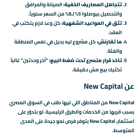
تتجاهل المصاريف الخفية:
الصيانة والمرافق
والتحصيل بيوصلوا 5% لـ8% من السعر سنوياً.
تثق في المواعيد الشفهية:
كل وعد لازم يتكتب في
العقد.
ما تقارنش:
كل مشروع ليه بديل في نفس المنطقة
والفئة.
تاخد قرار متسرع تحت ضغط البيع:
“آخر وحدتين” غالباً
تكتيك بيع مش حقيقة.
عن New Capital
New Capital من المناطق اللي ليها طلب في السوق المصري
بسبب قربها من الخدمات والطرق الرئيسية. لو بتدوّر على
استثمار، New Capital بتوفر فرص نمو جيدة على المدى
المتوسط.