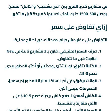
في مشاريع كتير، الفرق بين “نص تشطيب” و”كامل” ممكن
يوصل 500-1500 جنيه للمتر. احسبها كمبيدة قبل ما تقرر.
إزاي تفاوض على سعر
التفاوض على عقار مش حرام، ده حقك. دي نصائح عملية:
اعرف السعر الحقيقي:
قارن بـ 3 مشاريع تانية في New
Capital قبل ما تتفاوض.
الكتلة بتفرق:
لو بتشتري وحدتين أو أكتر، المطور بيدي
خصم 3-5%.
الوقت بيفرق:
في آخر السنة المالية للمطور (ديسمبر)،
الخصومات بتبقى أكبر.
الكاش أحسن:
الدفع كاش بيديك خصم 5-10% على
الأقل مقارنة بالتقسيط.
المرحلة الأولى أرخص:
كل ما المشروع يتقدّم، الأسعار