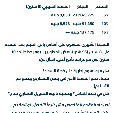
المقدم
المبلغ
القسط الشهري (8 سنين)
5%
45,725 جنيه
9,050 جنيه
10%
91,450 جنيه
8,573 جنيه
15%
137,175 جنيه
—
القسط الشهري محسوب على أساس باقي المبلغ بعد المقدم
على 8 سنين (96 شهر). بعض المطورين بيوفر خطط لحد 10
سنين بس مع غرامة تأخير أعلى. اسأل عن:
هل فيه رسوم إدارية على خطة السداد؟
ميعاد دفع القسط الأخير (في بعض المشاريع بيدفع مع
التسليم)
هل في خصم للكاش؟ وعملية تانية: التمويل العقاري متاح؟
نصيحة: المقدم المنخفض مش دايماً الأفضل. لو المقدم
قليل، القسط الشهري بيبقى كبير وسعر الوحدة بيزيد مع