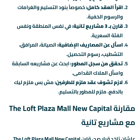
اقرأ العقد كامل:
خصوصاً بنود التسليم والغرامات
والرسوم الخفية.
قارن بـ 3 مشاريع تانية:
في نفس المنطقة ونفس
الفئة السعرية.
اسأل عن المصاريف الإضافية:
الصيانة، المرافق،
التشطيب، رسوم التحصيل.
تحقق من سجل المطور:
ابحث عن مشاريعه السابقة
واسأل الملاك القدامى.
لازم تشوف عقد ملزم للطرفين:
مش بس ملزم ليك
بالدفع، ملزم للمطور بالتسليم.
مقارنة The Loft Plaza Mall New Capital
مع مشاريع تانية
علشان تاخد قرار صح، قارن The Loft Plaza Mall New Capital