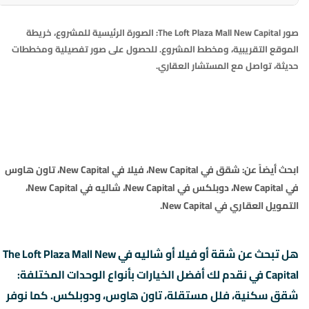
صور The Loft Plaza Mall New Capital: الصورة الرئيسية للمشروع، خريطة
الموقع التقريبية، ومخطط المشروع. للحصول على صور تفصيلية ومخططات
حديثة، تواصل مع المستشار العقاري.
ابحث أيضاً عن:
شقق في New Capital
،
فيلا في New Capital
،
تاون هاوس
في New Capital
،
دوبلكس في New Capital
،
شاليه في New Capital
،
التمويل العقاري في New Capital
.
هل تبحث عن شقة أو فيلا أو شاليه في The Loft Plaza Mall New
Capital في نقدم لك أفضل الخيارات بأنواع الوحدات المختلفة:
شقق سكنية، فلل مستقلة، تاون هاوس، ودوبلكس. كما نوفر