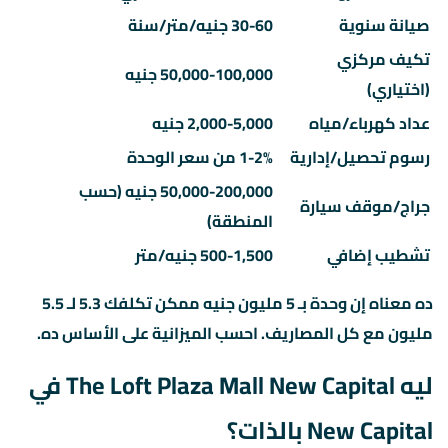
صيانة سنوية
30-60 جنيه/متر/سنة
تكيف مركزي
50,000-100,000 جنيه
(اختياري)
عداد كهرباء/مياه
2,000-5,000 جنيه
رسوم تحصيل/إدارية
1-2% من سعر الوحدة
50,000-200,000 جنيه (حسب
جراج/موقف سيارة
المنطقة)
تشطيب إضافي
500-1,500 جنيه/متر
ده معناه إن وحدة بـ 5 مليون جنيه ممكن تكلفك 5.3 لـ 5.5
مليون مع كل المصاريف. احسب الميزانية على الأساس ده.
ليه The Loft Plaza Mall New Capital في
New Capital بالذات؟