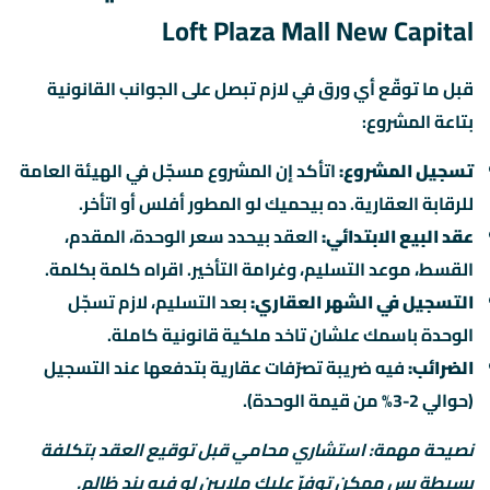
Loft Plaza Mall New Capital
قبل ما توقّع أي ورق في لازم تبصل على الجوانب القانونية
بتاعة المشروع:
تسجيل المشروع:
اتأكد إن المشروع مسجّل في الهيئة العامة
للرقابة العقارية. ده بيحميك لو المطور أفلس أو اتأخر.
عقد البيع الابتدائي:
العقد بيحدد سعر الوحدة، المقدم،
القسط، موعد التسليم، وغرامة التأخير. اقراه كلمة بكلمة.
التسجيل في الشهر العقاري:
بعد التسليم، لازم تسجّل
الوحدة باسمك علشان تاخد ملكية قانونية كاملة.
الضرائب:
فيه ضريبة تصرّفات عقارية بتدفعها عند التسجيل
(حوالي 2-3% من قيمة الوحدة).
نصيحة مهمة: استشاري محامي قبل توقيع العقد بتكلفة
بسيطة بس ممكن توفرّ عليك ملايين لو فيه بند ظالم.