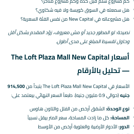
كم مشروع سلّم قبل كده وكم مشروع متأخّر؟
هل سمعته في السوق كويسة ولا فيه شكاوي؟
هل مشروعاته في New Capital من نفس الفئة السعرية؟
نصيحة: لو المطور جديد أو مش معروف، زوّد المقدم بشكل أقل
وحاول تقسيط المبلغ على مدى أطول.
أسعار The Loft Plaza Mall New Capital
— تحليل بالأرقام
الأسعار في The Loft Plaza Mall New Capital بتبدأ من
914,500
جنيه
(حوالي 0.9 مليون جنيه). طبعاً السعر النهائي بيعتمد على:
نوع الوحدة:
الشقق أرخص من الفلل والتاون هاوس
المساحة:
كل ما زادت المساحة، سعر المتر بيقل نسبياً
الدور:
الأدوار الأرضية والعلوية أرخص من الأوسط