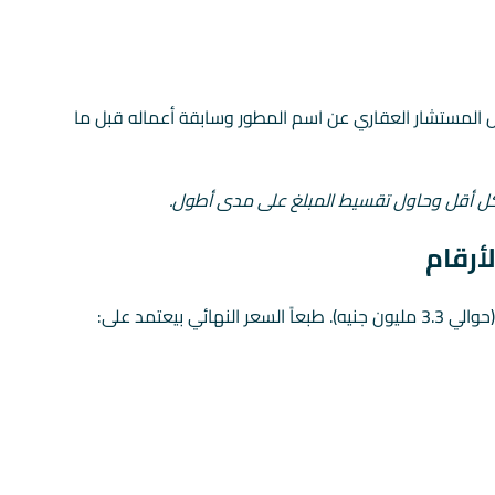
Keeva 6  محتاجة تأكيد. اسأل المستشار العقاري عن اسم المطور وسابقة أعماله قبل ما
كل أقل وحاول تقسيط المبلغ على مدى أطول.
ي 3.3 مليون جنيه). طبعاً السعر النهائي بيعتمد على: