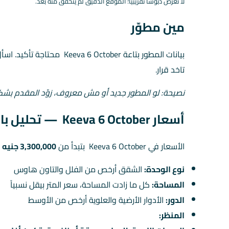
لا نعرض دبوسًا تقريبيًا؛ الموقع الدقيق لم يُتحقق منه بعد.
مين مطوّر
بيانات المطور بتاعة October
تاخد قرار.
نصيحة: لو المطور جديد أو مش معروف، زوّد المقدم بش
أسعار Keeva 6 October — تحليل بالأرقام
الأسعار في Keeva 6 October بتبدأ من
3,300,000 جنيه
(حوال
نوع الوحدة:
الشقق أرخص من الفلل والتاون هاوس
المساحة:
كل ما زادت المساحة، سعر المتر بيقل نسبياً
الدور:
الأدوار الأرضية والعلوية أرخص من الأوسط
المنظر: