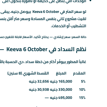
الوحدات اللي بتطل على حديقة أو نافورة بتكون أغلى
التشطيب أو الخدمات.
حالة السعر: سعر إرشادي — يحتاج تأكيد. الأسعار قابلة للتغيير حسب
نظم السداد في Keeva 6 October — المقدم والقسط
غالباً المطور بيوفّر أكتر من خطة سداد. دي الحسبة بالأ
المقدم
المبلغ
القسط الشهري (8 سنين)
5%
165,000 جنيه
32,656 جنيه
10%
330,000 جنيه
30,938 جنيه
15%
495,000 جنيه
—