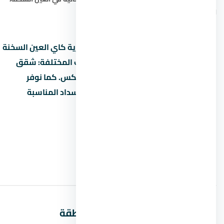
التمويل العقاري في العين السخنة
.
هل تبحث عن شقة أو فيلا أو شاليه في قرية كاي العين السخنة
في نقدم لك أفضل الخيارات بأنواع الوحدات المختلفة: شقق
سكنية، فلل مستقلة، تاون هاوس، ودوبلكس. كما نوفر
استشارات حول التمويل العقاري ونظم السداد المناسبة
لميزانيتك في العين السخنة.
مشاريع مقترحة في نفس المنطقة