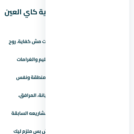
نصائح قبل ما تشتري في قرية كاي العين
السخنة
زور الموقع بنفسك:
الصور والإعلانات مش كفاية. روح
شوف الموقع والمجاورة بنفسك.
اقرأ العقد كامل:
خصوصاً بنود التسليم والغرامات
والرسوم الخفية.
قارن بـ 3 مشاريع تانية:
في نفس المنطقة ونفس
الفئة السعرية.
اسأل عن المصاريف الإضافية:
الصيانة، المرافق،
التشطيب، رسوم التحصيل.
تحقق من سجل المطور:
ابحث عن مشاريعه السابقة
واسأل الملاك القدامى.
لازم تشوف عقد ملزم للطرفين:
مش بس ملزم ليك