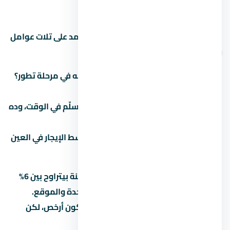
كويس؟
الاستثمار العقاري في العين السخنة بيعتمد على تلات عوامل
رئيسية:
نمو المنطقة:
هل العين السخنة لسه في مرحلة تطور؟
لو آه، الأسعار هتزيد مع الوقت.
سمعة المطور:
المطور المعروف بيسلّم في الوقت، وده
بيحافظ على قيمة الوحدة.
الإيجار:
لو ناوي تأجّر، اسأل عن متوسط الإيجار في العين
السخنة للوحدات بنفس المساحة.
العائد المتوقع على الإيجار في العين السخنة بيتراوح بين 6%
لـ8% سنوياً، لكن ده بيختلف حسب نوع الوحدة والموقع.
الاستثمار في عقار under construction بيكون أرخص، لكن
مخاطرة التأخير أعلى.