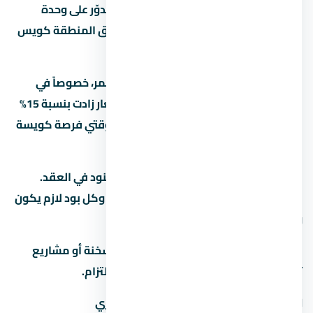
بيستهدف فئة معينة من المشترين. لو بتدوّر على وحدة
للسكن أو الاستثمار، المفروض تفهم سوق المنطقة كويس
قبل أي خطوة.
السوق العقاري في مصر بيشهد نمو مستمر، خصوصاً في
المناطق الجديدة زي العين السخنة. الأسعار زادت بنسبة 15%
لـ25% في آخر سنتين، وده بيخلي الشراء دلوقتي فرصة كويسة
لو الميزانية تسمح.
قبل ما تحجز في تأكد من إنك فاهم كل البنود في العقد.
العقد هو الحماية الوحيدة ليك كمشتري، وكل بود لازم يكون
واضح ومحدد.
لو عندك أي سؤال عن قرية كاي العين السخنة أو مشاريع
تانية في احنا هنا علشان نساعدك من غير التزام.
المطور:
شركة مصر ايطاليا للتطوير العقاري