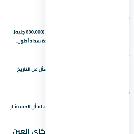
سجله ومشاريعه السابقة قبل الشراء.
3. كم المقدم في
المقدم بيبدأ من 5% (210,000 جنيه) لـ15% (630,000 جنيه).
بعض المطورين بيقبلوا مقدم أقل مع مدة سداد أطول.
4. ما هو موعد تسليم المشروع
مواعيد التسليم بتختلف حسب المرحلة. اسأل عن التاريخ
الدقيق للوحدة اللي مهتم بيها.
5. هل التمويل العقاري متاح في
غالباً آه، بس ده بيعتمد على المطور والبنك. اسأل المستشار
عن البنوك المتاحة وشروط التمويل.
المصاريف الخفية في قرية كاي العين