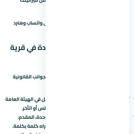
احسب القسط الشهري وتأكد إنه ضمن ميزانيتك
زور الموقع بنفسك قبل الحجز
محتاج مساعدة في اتخاذ القرار؟ راسلنا على واتساب وهنرد
عليك بكل التفاصيل اللي محتاجها.
الجوانب القانونية لشراء وحدة في قرية
كاي العين السخنة
قبل ما توقّع أي ورق في لازم تبصل على الجوانب القانونية
بتاعة المشروع:
تسجيل المشروع:
اتأكد إن المشروع مسجّل في الهيئة العامة
للرقابة العقارية. ده بيحميك لو المطور أفلس أو اتأخر.
عقد البيع الابتدائي:
العقد بيحدد سعر الوحدة، المقدم،
القسط، موعد التسليم، وغرامة التأخير. اقراه كلمة بكلمة.