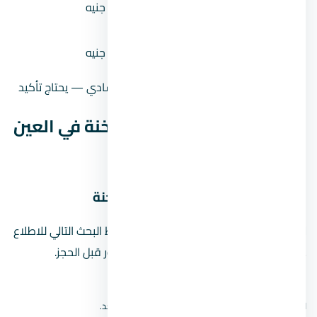
41,563 جنيه
سنين)
القسط الشهري (مقدم 10% على 8
39,375 جنيه
سنين)
حالة السعر
سعر إرشادي — يحتاج تأكيد
موقع قرية كاي العين السخنة في العين
السخنة
خريطة موقع قرية كاي العين السخنة
لا نعرض دبوسًا تقريبيًا للمشروع. استخدم رابط البحث التالي للاطلاع
على نتائج الخريطة، ثم أكّد الموقع من المطور قبل الحجز.
افتح بحث الموقع على Google Maps
لا نعرض دبوسًا تقريبيًا؛ الموقع الدقيق لم يُتحقق منه بعد.