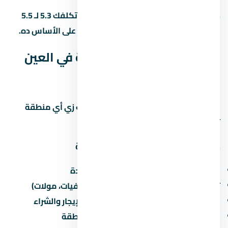
ده معناه إن وحدة بـ 5 مليون جنيه ممكن تكلفك 5.3 لـ 5.5
مليون مع كل المصاريف. احسب الميزانية على الأساس ده.
ليه قرية كاي العين السخنة في العين
السخنة بالذات؟
العين السخنة منطقة ليها مميزات وعيوب زي أي منطقة
تانية في مصر. خليني أقولك يعني إيه:
مميزات الاستثمار في العين السخنة
القرب من الطرق الرئيسية والمحاور الجديدة
توفر الخدمات الأساسية (مدارس، مستشفيات، مولات)
نمو سكاني مستمر يزيد من الطلب على الإيجار والشراء
مشاريع مطورين كبار بتزيد من قيمة المنطقة