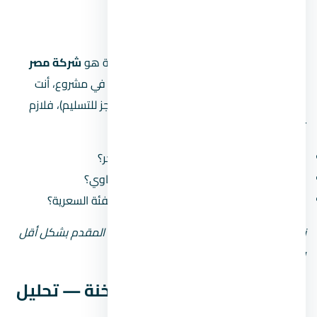
مين مطوّر
المطور المسؤول عن قرية كاي العين السخنة هو
شركة مصر
ايطاليا للتطوير العقاري
. لما بتشتري وحدة في مشروع، أنت
بتشتغل مع المطور على مدى سنين (من الحجز للتسليم)، فلازم
تبصل على سجله:
كم مشروع سلّم قبل كده وكم مشروع متأخّر؟
هل سمعته في السوق كويسة ولا فيه شكاوي؟
هل مشروعاته في العين السخنة من نفس الفئة السعرية؟
نصيحة: لو المطور جديد أو مش معروف، زوّد المقدم بشكل أقل
وحاول تقسيط المبلغ على مدى أطول.
أسعار قرية كاي العين السخنة — تحليل