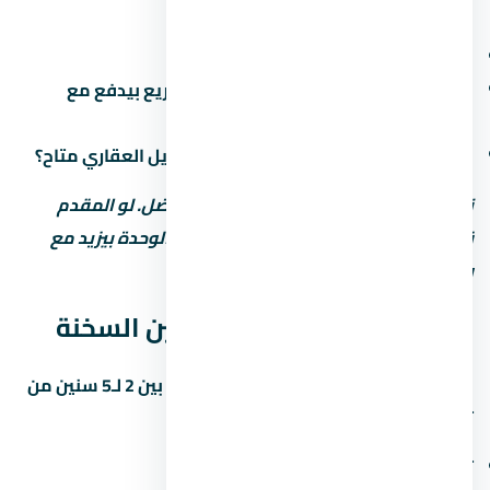
سنين بس مع غرامة تأخير أعلى. اسأل عن:
هل فيه رسوم إدارية على خطة السداد؟
ميعاد دفع القسط الأخير (في بعض المشاريع بيدفع مع
التسليم)
هل في خصم للكاش؟ وعملية تانية: التمويل العقاري متاح؟
نصيحة: المقدم المنخفض مش دايماً الأفضل. لو المقدم
قليل، القسط الشهري بيبقى كبير وسعر الوحدة بيزيد مع
رسوم التمويل.
موعد تسليم قرية كاي العين السخنة
مواعيد التسليم في العين السخنة بتتراوح بين 2 لـ5 سنين من
تاريخ الحجز. اسأل المستشار العقاري عن:
تاريخ التسليم المتوقع لكل مرحلة