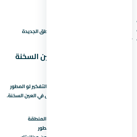
عيوب محتملة
الزحمة المرورية في ساعات الذروة
صعوبة المواصلات العامة في بعض المناطق الجديدة
تأخر المرافق في المراحل الجديدة
الخلاصة: هل قرية كاي العين السخنة
مناسب ليك؟
قرية كاي العين السخنة مشروع يستاهل التفكير لو المطور
معروف والأسعار منطقية مقارنة بالسوق في العين السخنة.
قبل ما تاخد قرار:
قارن السعر بمشاريع تانية في نفس المنطقة
تأكد من موعد التسليم وسمعة المطور