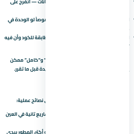
جودة المواد:
البورسلين والسنترال والدهانات — اتفرج على
نموذج مسلّم قبل ما تقرر.
العزل:
العزل المائي والحراري مهم جداً خصوصاً لو الوحدة في
دور أرضي أو دور أخير.
الكهرباء والصحي:
اتأكد إن التمديدات مطابقة للكود وأن فيه
تأريض.
في مشاريع كتير، الفرق بين “نص تشطيب” و”كامل” ممكن
يوصل 500-1500 جنيه للمتر. احسبها كمبيدة قبل ما تقرر.
إزاي تفاوض على سعر
التفاوض على عقار مش حرام، ده حقك. دي نصائح عملية:
اعرف السعر الحقيقي:
قارن بـ 3 مشاريع تانية في العين
السخنة قبل ما تتفاوض.
الكتلة بتفرق:
لو بتشتري وحدتين أو أكتر، المطور بيدي