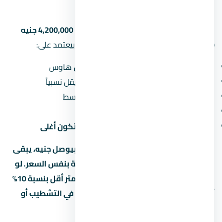
بالأرقام
الأسعار في قرية كاي العين السخنة بتبدأ من
4,200,000 جنيه
(حوالي 4.2 مليون جنيه). طبعاً السعر النهائي بيعتمد على:
نوع الوحدة:
الشقق أرخص من الفلل والتاون هاوس
المساحة:
كل ما زادت المساحة، سعر المتر بيقل نسبياً
الدور:
الأدوار الأرضية والعلوية أرخص من الأوسط
المنظر:
الوحدات اللي بتطل على حديقة أو نافورة بتكون أغلى
لو سعر المتر في قرية كاي العين السخنة بيوصل جنيه، يبقى
لازم تقارنه بمشاريع تانية في العين السخنة بنفس السعر. لو
لقيت مشروع تاني بنفس المساحة وسعر متر أقل بنسبة 10%
أو أكتر، اسأل ليه — ممكن يكون في فرق في التشطيب أو
الخدمات.