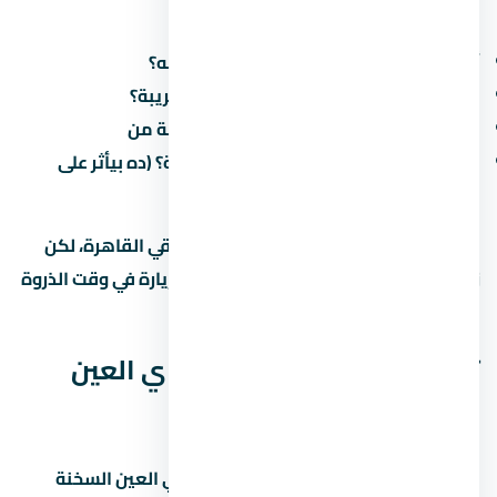
بتأثر على جودة حياتك اليومية. اسأل عن:
أقرب طريق محوري وكم دقيقة للوصول له؟
هل فيه مواصلات عامة (مترو، أتوبيس) قريبة؟
كم الوقت المقدر للوصول للعمل/المدرسة من
هل فيه طرق جديدة مخططة في المنطقة؟ (ده بيأثر على
القيمة مستقبلاً)
في الطرق الرئيسية بتوفر وصول سريع لباقي القاهرة، لكن
زحمة المرور بتختلف حسب الساعة. جرّب الزيارة في وقت الذروة
قبل ما تقرر.
تفاصيل إضافية عن قرية كاي العين
السخنة
قرية كاي العين السخنة مشروع عقاري في العين السخنة