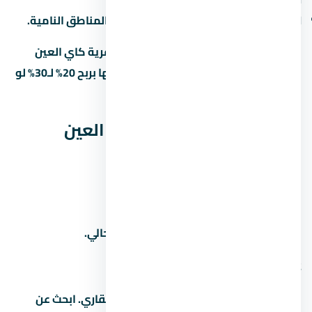
الزيادة الرأسمالية:
10% لـ15% سنوياً في المناطق النامية.
لو اشتريت وحدة under construction في قرية كاي العين
السخنة وسلّمت بعد 3 سنين، ممكن تبيعها بربح 20% لـ30% لو
المنطة كبرت والمطور سلّم في الوقت.
أسئلة شائعة عن قرية كاي العين
السخنة
1. كم سعر المتر في
اسأل المستشار العقاري عن سعر المتر الحالي.
2. من هو مطور مشروع
المطور هو شركة مصر ايطاليا للتطوير العقاري. ابحث عن