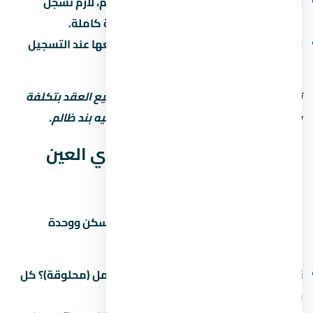
التسجيل في الشهر العقاري:
بعد التسليم، لازم تسجّل
الوحدة باسمك علشان تاخد ملكية قانونية كاملة.
الضرائب:
فيه ضريبة تصرّفات عقارية بتدفعها عند التسجيل
(حوالي 2-3% من قيمة الوحدة).
نصيحة مهمة: استشاري محامي قبل توقيع العقد بتكلفة
بسيطة بس ممكن توفرّ عليك ملايين لو فيه بند ظالم.
جودة التشطيب في قرية كاي العين
السخنة
التشطيب هو الفرق بين وحدة تستاهل السكن ووحدة
محتاجة صيانة كل شهر. في اسأل عن:
نوع التشطيب:
نص تشطيب (لقطة) أم كامل (محلوقة)؟ كل
واحد ليه سعر ومميزات.