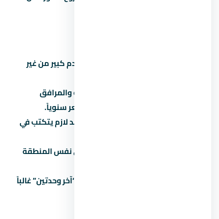
معروف.
أخطاء شائعة لازم تتجنبها
تشتري على المسؤولية:
توقع مقدم كبير من غير
قراءة العقد بالتفصيل.
تتجاهل المصاريف الخفية:
الصيانة والمرافق
والتحصيل بيوصلوا 5% لـ8% من السعر سنوياً.
تثق في المواعيد الشفهية:
كل وعد لازم يتكتب في
العقد.
ما تقارنش:
كل مشروع ليه بديل في نفس المنطقة
والفئة.
تاخد قرار متسرع تحت ضغط البيع:
“آخر وحدتين” غالباً
تكتيك بيع مش حقيقة.