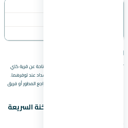
الموقع
العين السخنة
أنظمة السداد
المقدم 10%
آخر تحديث
3 August 2026
تفاصيل المشروع
تنبيه مهم:
هذه الصفحة تعرض البيانات المتاحة عن قرية كاي
العين السخنة، مثل السعر المبدئي ونظام السداد عند توفرهما.
الأسعار والخطط والموقع الدقيق قد تتغير؛ راجع المطور أو فريق
المبيعات قبل الحجز أو دفع أي مبالغ.
بيانات قرية كاي العين السخنة السريعة
موقع المشروع على الخريطة