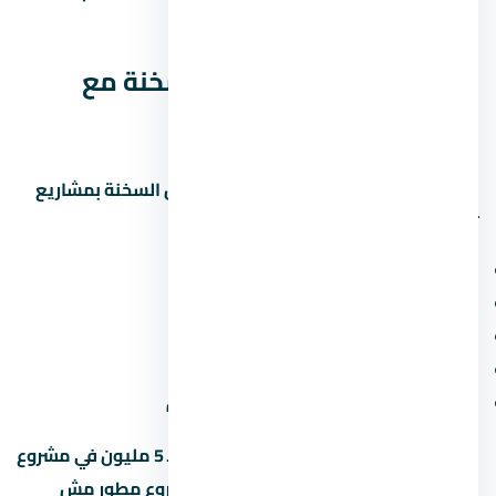
بالدفع، ملزم للمطور بالتسليم.
مقارنة قرية كاي العين السخنة مع
مشاريع تانية
علشان تاخد قرار صح، قارن قرية كاي العين السخنة بمشاريع
تانية في العين السخنة. ابصل على:
سعر المتر (مش بس السعر الإجمالي)
المقدم ونسبة القسط الشهري
موعد التسليم وسمعة المطور
المساحة الخضراء ونسبة البناء
قرب المشروع من الطرق والمحاور الجديدة
متخليش قرارك على السعر لوحده. وحدة بـ 5 مليون في مشروع
محترم أحسن من وحدة بـ 4 مليون في مشروع مطور مش