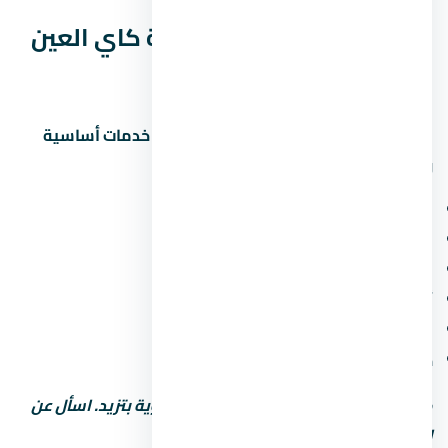
الخدمات والمرافق في قرية كاي العين
السخنة
المشاريع الحديثة في العين السخنة بتوفر خدمات أساسية
ومميزة. اسأل عن:
مناطق خضراء ومساحات مفتوحة
ملاعب أطفال ومناطق رياضية
محلات تجارية وصيدلية وسوبر ماركت
أمن وحراسة 24 ساعة وكاميرات مراقبة
مواقف سيارات (مغطاة أو مفتوحة)
خدمات صيانة ونجافة
كل ما زادت الخدمات، رسوم الصيانة السنوية بتزيد. اسأل عن
التكلفة الإجمالية مش بس سعر الشراء.