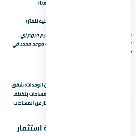
حالة التشطيب (نص تشطيب / كامل / Luxury)
غرامة التأخير لو المطور اتأخر في التسليم
رسوم الصيانة السنوية (غالباً من 30 لـ60 جنيه للمتر)
خد بالك: بعض المطورين بيكتب موعد تسليم مبهم زي
“2027” من غير تحديد الربع أو الشهر. اطلب موعد محدد في
العقد.
أنواع الوحدات والمساحات
قرية كاي العين السخنة بيوفر تشكيلة من الوحدات: شقق
بغرف مختلفة، دوبلكس، وتاون هاوس. المساحات بتختلف
حسب نوع الوحدة والمرحلة. اسأل المستشار عن المساحات
المتاحة حالياً والأسعار لكل نوع.
هل قرية كاي العين السخنة استثمار