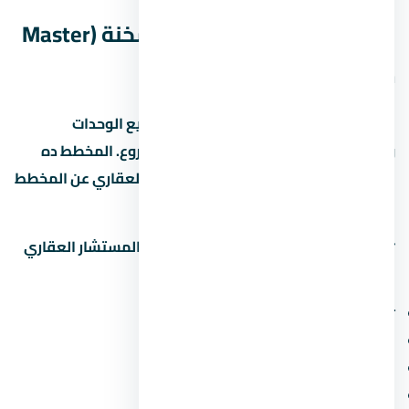
مخطط قرية كاي العين السخنة (Master
Plan)
مخطط قرية كاي العين السخنة بيبين توزيع الوحدات
والمساحات الخضراء والخدمات داخل المشروع. المخطط ده
بيختلف حسب المرحلة، فاسأل المستشار العقاري عن المخطط
المحدّث للمرحلة اللي مهتم بيها.
📋
اطلب مخطط المشروع التفصيلي
من المستشار العقاري
لمعرفة:
توزيع المباني والمساحات بينها
مواقع الخدمات (النادي، المول، المدرسة)
مواقف السيارات والمسارات
الوحدات المتاحة والنوعية في كل مرحلة