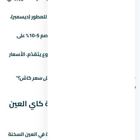
خصم 3-5%.
الوقت بيفرق:
في آخر السنة المالية للمطور (ديسمبر)،
الخصومات بتبقى أكبر.
الكاش أحسن:
الدفع كاش بيديك خصم 5-10% على
الأقل مقارنة بالتقسيط.
المرحلة الأولى أرخص:
كل ما المشروع يتقدّم، الأسعار
بتزيد. الحجز المبكر أحسن.
متستحشمش على السعر الأول. اسأل: “أقل سعر كاش؟”
وشوف الفرق.
المواصلات والوصول لـ قرية كاي العين
السخنة
سهولة الوصول لـ قرية كاي العين السخنة في العين السخنة