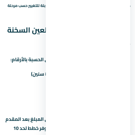
حالة السعر: سعر إرشادي — يحتاج تأكيد. الأسعار قابلة للتغيير حسب مرحلة
البيع والتوفر.
نظم السداد في قرية كاي العين السخنة
— المقدم والقسط
غالباً المطور بيوفّر أكتر من خطة سداد. دي الحسبة بالأرقام:
المقدم
المبلغ
القسط الشهري (8 سنين)
5%
210,000 جنيه
41,563 جنيه
10%
420,000 جنيه
39,375 جنيه
15%
630,000 جنيه
—
القسط الشهري محسوب على أساس باقي المبلغ بعد المقدم
على 8 سنين (96 شهر). بعض المطورين بيوفر خطط لحد 10