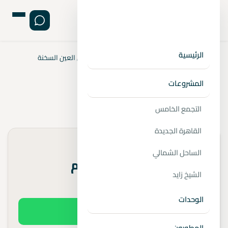
الرئيسية
الرئيسية
›
المشروعات
›
العين السخنة
›
قرية كاي العين السخنة
قرية كاي العين السخنة
المشروعات
📍
العين السخنة
التجمع الخامس
القاهرة الجديدة
الأسعار تبدأ من
الساحل الشمالي
اتصل للاستعلام
الشيخ زايد
مقدم 10%
الوحدات
اطلب السعر الفعلي
المطورون