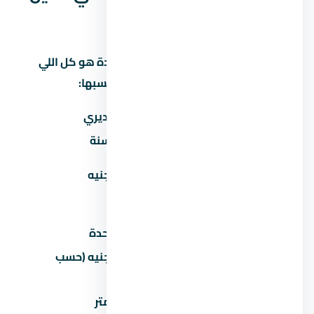
السخنة
كتير من المشترين بيفتكروا إن سعر الوحدة هو كل اللي
هيدفعوه. بس فيه مصاريف تانية لازم تحسبها:
المصروف
تقديري
صيانة سنوية
30-60 جنيه/متر/سنة
تكيف مركزي
50,000-100,000 جنيه
(اختياري)
عداد كهرباء/مياه
2,000-5,000 جنيه
رسوم تحصيل/إدارية
1-2% من سعر الوحدة
50,000-200,000 جنيه (حسب
جراج/موقف سيارة
المنطقة)
تشطيب إضافي
500-1,500 جنيه/متر