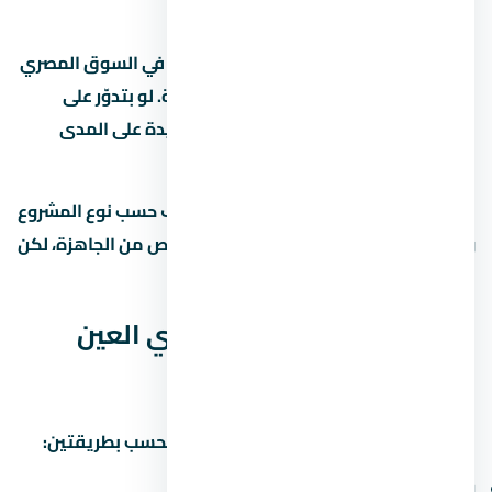
عن العين السخنة
العين السخنة من المناطق اللي ليها طلب في السوق المصري
بسبب قربها من الخدمات والطرق الرئيسية. لو بتدوّر على
استثمار، العين السخنة بتوفر فرص نمو جيدة على المدى
المتوسط.
متوسط الأسعار في العين السخنة بيختلف حسب نوع المشروع
والمطور. الوحدات under construction أرخص من الجاهزة، لكن
فيها مخاطرة موعد التسليم.
العائد المتوقع من قرية كاي العين
السخنة
العائد على الاستثمار في العين السخنة بيتحسب بطريقتين:
الإيجار:
6% لـ8% سنوياً من قيمة الوحدة.