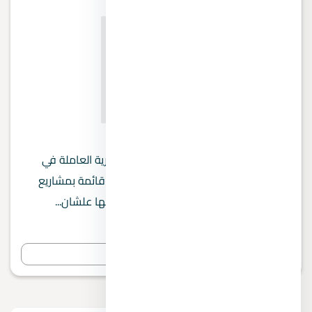
Remal Developments
Remal Developments من الشركات العقارية العاملة في
السوق المصري. في الصفحة دي هتلاقي قائمة بمشاريع
Remal Developments وأسعارها ومناطقها علشان...
0 مشروع
عرض المشاريع