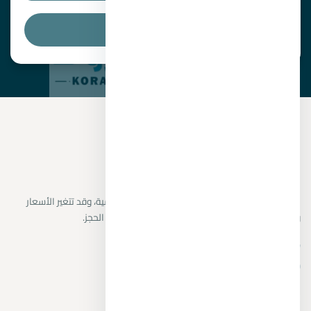
البحث
نراجع البيانات المتاحة من المطورين والمصادر الرسمية، وقد تتغير الأسعار
والتوافر دون إشعار. يتم تأكيد التفاصيل النهائية قبل الحجز.
+201104894802
واتساب