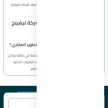
على التكنولوجيا المتطورة وشراكات متميزة تضيف قيمة حقيقية
لوحداتها.
ابرز الاسئلة الشائعة حول شركة ليفينج
ياردز
ما هي فلسفة شركة ليفينج ياردز للتطوير العقاري؟
تتبنى الشركة فلسفة تعتمد على الابتكار والاستدامة في كافة مراحل
تنفيذ مشروعاتها، حيث تحرص على دمج أحدث التقنيات الذكية
والحلول البيئية في البناء والتصميم.