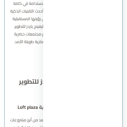
وتتبنى الشركة فلسفة تعتمد على الابتكار والاستدامة في كافة
مراحل تنفيذ مشروعاتها، حيث تحرص على دمج أحدث التقنيات الذكية
والحلول البيئية في البناء والتصميم. ومن خلال رؤيتها المستقبلية
التي تركز على الجودة ورضا العملاء، تسعى ليفينج ياردز للتطوير
العقاري إلى مواصلة النمو والتوسع، وتقديم مجتمعات حضرية
متطورة تعزز جودة الحياة وتحقق قيمة استثمارية طويلة الأمد.
اتصل بنا
مشاريع شركة ليفينج ياردز للتطوير
العقاري
مول ذا لوفت بلازا العاصمة الإدارية Loft plaza
مول ذا لوفت بلازا بالعاصمة الإدارية الجديدة
يعد من أبرز مشروعات