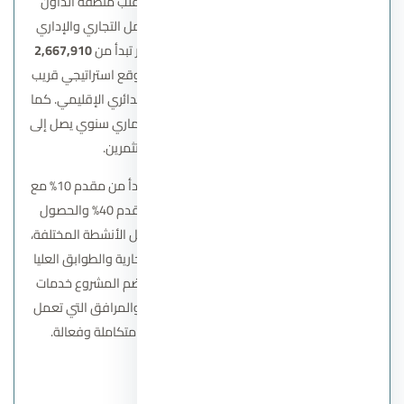
شركة ليفينج ياردز للتطوير العقاري، ويقع في قلب
منطقة الداون
تاون
الحيوية. يقدم المول وحدات متنوعة تشمل التجاري والإداري
والطبي، بمساحات تبدأ من 35 متر مربع وأسعار تبدأ من
2,667,910
جنيه مصري. يتميز المشروع بتصميم عصري وموقع استراتيجي قريب
من الحي الحكومي، منطقة البنوك، والطريق الدائري الإقليمي. كما
يوفر المول خصومات تصل إلى 40% وعائد استثماري سنوي يصل إلى
24%، مما يجعله خيار مثالي للمستثمرين.
يقدم المول أنظمة دفع مرنة تناسب الجميع، تبدأ من مقدم 10% مع
تقسيط يصل إلى 6 سنوات. كما يمكن دفع مقدم 40% والحصول
على عائد سنوي 24%. يتميز تصميم المول بفصل الأنشطة المختلفة،
حيث تم تخصيص الطوابق السفلية للوحدات التجارية والطوابق العليا
للوحدات الطبية والإدارية. بالإضافة إلى ذلك، يضم المشروع خدمات
متكاملة مثل الجراجات، أنظمة الأمان الحديثة، والمرافق التي تعمل
بالطاقة الشمسية، مما يوفر بيئة استثمارية متكاملة وفعالة.
اتصل بنا