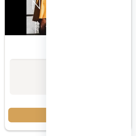
التجمع الخامس
نوار مول التجمع الخامس
الأسعار تبدأ من
72 ألف / متر
مقدم 10%
احجز معاينة