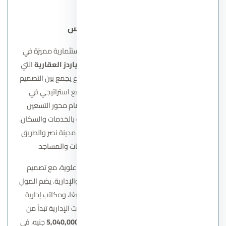
نوار مول التجمع الخامس
نوار مول التجمع الخامس
هو أحدث إضافة استثمارية مميزة في
منطقة القاهرة الجديدة. طورته شركة
ليفنج ياردز العقارية
التي
اعتمدت على خبرات كبيرة لضمان تقديم مشروع يجمع بين التصميم
العصري والنجاح التجاري. يتميز المول بموقع استراتيجي في
المنطقة رقم 1 ب
التجمع الخامس
، مباشرة أمام محور التسعين
الشمالي، مما يضعه وسط منطقة حيوية مليئة بالخدمات والسكان.
كما يتمتع المول بقربه من معالم رئيسية مثل مدينة نصر والطريق
الدائري، إلى جانب المدارس والمستشفيات والمساجد.
يتكون نوار مول من طابق أرضي و4 طوابق علوية، مع تصميم
هندسي يضمن الفصل بين النشاطات التجارية والإدارية. يضم المول
محلات تجارية بمساحات تبدأ من 350 مترًا مربعًا، ومكاتب إدارية
بمساحات تبدأ من 70 متر مربع. أسعار الوحدات الإدارية تبدأ من
72,000
جنيه للمتر، مع إجمالي أسعار يبدأ من
5,040,000
جنيه، في