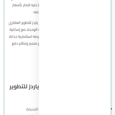
حين تبدأ أسعار الوحدات التجارية من
210,000
جنيه للمتر، بأسعار
إجمالية تبدأ من
73,500,000
جنيه.
لتسهيل الاستثمار في المول تقدم شركة ليفينج ياردز للتطوير العقاري
أنظمة سداد مرنة، تشمل مقدم 10% من قيمة الوحدة، مع إمكانية
التقسيط على مدار 6 سنوات، ما يجعل المول فرصة استثمارية جذابة
للمستثمرين ورواد الأعمال الباحثين عن موقع متميز ونظام دفع
مريح.
اتصل بنا
مشاريع اخري لشركة ليفينج ياردز للتطوير
العقاري
مشروع Jewar في العاصمة الإدارية الجديدة.