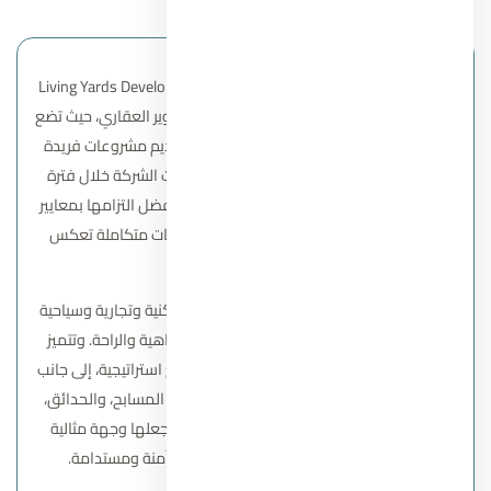
تعد شركة ليفينج ياردز للتطوير العقاري Living Yards Developments
واحدة من أبرز الشركات المصرية في قطاع التطوير العقاري، حيث تضع
بصمة قوية في السوق المصري من خلال تقديم مشروعات فريدة
تجمع بين الحداثة والجودة والابتكار. استطاعت الشركة خلال فترة
قصيرة أن تكتسب ثقة العملاء والمستثمرين بفضل التزامها بمعايير
عالية في التصميم والبناء وتقديمها لمشروعات متكاملة تعكس
رؤيتها العصرية.
تركز شركة ليفينج ياردز على تطوير مجتمعات سكنية وتجارية وسياحية
متكاملة توفر نمط حياة متوازن يجمع بين الرفاهية والراحة. وتتميز
مشروعاتها بتصميمات معمارية راقية، ومواقع استراتيجية، إلى جانب
مجموعة واسعة من الخدمات والمرافق مثل المسابح، والحدائق،
والمناطق التجارية، والمراكز الترفيهية، مما يجعلها وجهة مثالية
للراغبين في تجربة معيشة راقية داخل بيئة آمنة ومستدامة.