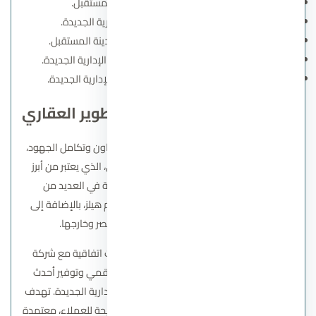
مشروع Green Square في مدينة المستقبل.
مشروع The Loft 2 في العاصمة الإدارية الجديدة.
مشروع Green Square Extension في مدينة المستقبل.
مشروع The Loft Residence في العاصمة الإدارية الجديدة.
مشروع Gardens Avenue في العاصمة الإدارية الجديدة.
شركاء شركة ليفينج ياردز للتطوير العقاري
شركة ليفينج ياردز تؤمن بأن النجاح يتحقق بالتعاون وتكامل الجهود،
ولهذا استعانت بخبرة المهندس ياسر البلتاجي، الذي يعتبر من أبرز
المصممين في مصر وصاحب بصمة واضحة في العديد من
المشروعات الكبيرة مثل مشروعات إعمار وبالم هيلز، بالإضافة إلى
العديد من المشروعات الأخرى داخل مصر وخارجها.
ولم تتوقف الشركة عند هذا الحد، فقد أبرمت اتفاقية مع شركة
فودافون مصر لتكون شريكها في التحول الرقمي وتوفير أحدث
خدمات الاتصالات في مشروعاتها بالعاصمة الإدارية الجديدة. تهدف
هذه الخطوة إلى تقديم تجربة سكنية راقية ومريحة للعملاء، معتمدة