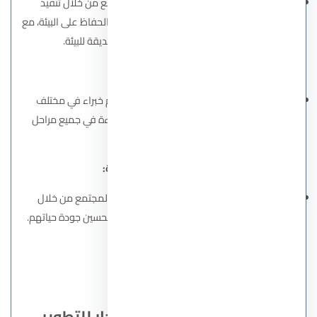
تلتزم الشركة بالمساهمة في تطوير المجتمع من خلال تنفيذ
مشروعات تحقق توازنًا بين التنمية الاقتصادية والحفاظ على البيئة، مع
توفير بنى تحتية مستدامة ومرافق صديقة للبيئة.
7. العمل بروح الفريق:
تعتمد الشركة على فريق عمل متكامل يضم خبراء في مختلف
المجالات، مما يضمن تحقيق التكامل والكفاءة في جميع مراحل
تنفيذ المشروعات.
8. المسؤولية الاجتماعية:
تحرص شركة جدار على المشاركة في تنمية المجتمع من خلال
مبادرات ومشروعات تخدم الأفراد وتسهم في تحسين جودة حياتهم.
اتصل بنا
مميزات وأهداف شركة جدار للتطوير