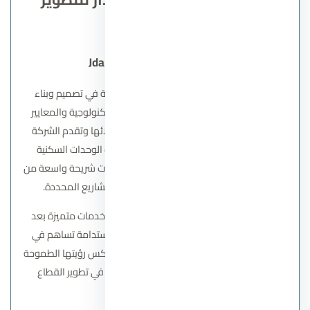
العقاري
مميزات مشاريع شركة Jdar
تتميز شركة جدار للتطوير العقاري بجودة عالية في تصميم وبناء
مشاريعها حيث تعتمد على أحدث الأساليب التكنولوجية والمعايير
العالمية لضمان تقديم أفضل المنتجات لعملائها وتقدم الشركة
مجموعة متنوعة من المشاريع بما في ذلك الوحدات السكنية
والفيلات والمجمعات التجارية، مما يلبي احتياجات شريحة واسعة من
العملاء كما تلتزم جدار بمواعيد تسليم المشاريع المحددة.
بالإضافة إلى ذلك تركز شركة جدار على تقديم خدمات متميزة بعد
البيع وتسعى الشركة إلى تطوير مشروعات مستدامة تساهم في
الحفاظ على البيئة وتحسين جودة الحياة مما يعكس رؤيتها الطموحة
في تحقيق التنمية المستدامة والمساهمة في تطوير القطاع
العقاري في مصر.