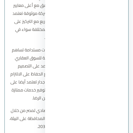
العقاري من خلال تقديم مشاريع مبتكرة تتوافق مع أعلى معايير
الجودة وتسعى الشركة إلى تثبيت مكانتها كشركة موثوقة تعتمد
على الابتكار والتميز في تصميم وتنفيذ المشاريع مع التركيز على
تقديم حلول عقارية تلبي احتياجات العملاء المختلفة سواء في
القطاع السكني أو التجاري.
أما
رسالة الشركة
فهي تلتزم بتطوير مجتمعات مستدامة تساهم
في تحسين جودة الحياة وتقديم قيمة مضافة للسوق العقاري
المصري وتهدف إلى تقديم مشروعات تعتمد على التصميم
المعماري المتطور والبنية التحتية المتكاملة مع الحفاظ على الالتزام
بالمواعيد والجودة العالية ورؤية ورسالة شركة جدار تعتمد أيضا على
بناء علاقة طويلة الأمد مع العملاء من خلال توفير خدمات ممتازة
بعد البيع وضمان أعلى مستوى من الرضا.
تسعى الشركة إلى المساهمة في النمو الاقتصادي لمصر من خلال
مشاريعها، مع التركيز على التنمية المستدامة والمحافظة على البيئة،
وهو ما ينسجم مع رؤية مصر 2030.