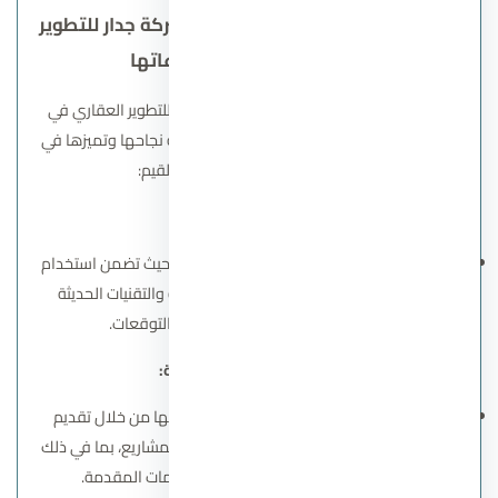
القيم والمبادئ التي تعتمد عليها شركة جدار للتطوير
العقاري في تنفيذ مشروعاتها
القيم والمبادئ التي تعتمد عليها شركة جدار للتطوير العقاري في
تنفيذ مشروعاتها تعتبر الأساس الذي تبني عليه نجاحها وتميزها في
السوق العقاري. من أبرز هذه القيم:
1. الالتزام بالجودة:
تضع شركة جدار الجودة في مقدمة أولوياتها، حيث تضمن استخدام
أفضل المواد واتباع أعلى المعايير الهندسية والتقنيات الحديثة
لتحقيق مشروعات متميزة تضاهي التوقعات.
2. المصداقية والشفافية:
تحرص الشركة على بناء علاقة ثقة مع عملائها من خلال تقديم
معلومات دقيقة وواضحة عن جميع تفاصيل المشاريع، بما في ذلك
الجداول الزمنية للتسليم والأسعار والخدمات المقدمة.