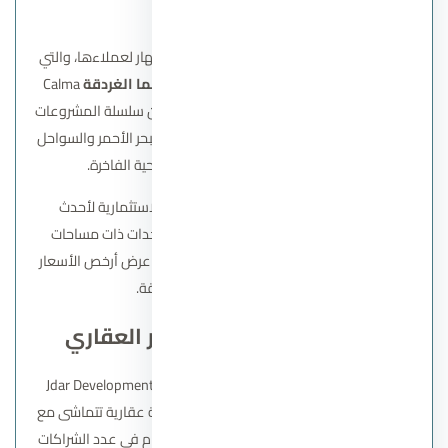
قرية كالما الغردقة
تواصل شركة جدار العقارية مسيرة النجاح والإبهار لعملاءها، والتي
كللتها منذ عدة أيامًا مضت بمشروع
قرية كالما الغردقة
Calma
Hurghada Resort، والذي تم الإعلان عنه ضمن سلسلة المشروعات
الساحلية التي تنوي الشركة في طرحها بمدن البحر الأحمر والسواحل
المصرية، وفق طابع المنتجعات السياحية الفاخرة.
استهدف المطور كافة الفئات الشرائية والاستثمارية لأحدث
مشروعاته السكنية، لاسيما طرحه المميز لوحدات ذات مساحات
محدودة ومتوسطة، وبالتالي يستتبع هذا الأمر عرض أرخص الأسعار
بالمقارنة مع منتجعات الغردقة.
شركاء شركة جدار للتطوير العقاري
منذ دخولها السوق العقاري وضعت شركة Jdar Developments
هدف التعاون مع أفضل الكيانات لتقديم خدمة عقارية تتماشى مع
اسمها وتطلعات عملائها وقد ظهر هذا الالتزام في عدد الشراكات