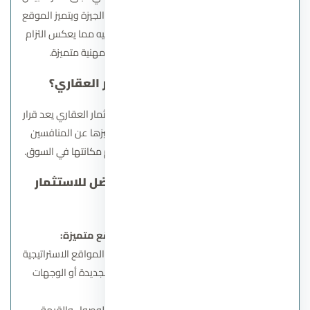
في 7 جزيرة العرب منطقة المهندسين محافظة الجيزة ويتميز الموقع
بكونه في قلب منطقة حيوية تسهل الوصول إليه مما يعكس التزام
الشركة بتوفير خدماتها العقارية في بيئة مهنية متميزة.
لماذا تختار شركة جدار للتطوير العقاري؟
اختيار شركة جدار للتطوير العقاري كوجهة للاستثمار العقاري يعد قرار
مدروس نظرًا لمجموعة من العوامل التي تميزها عن المنافسين
بالإضافة إلى تجارب العملاء الإيجابية التي تدعم مكانتها في السوق.
العوامل التي تجعلها الخيار الأفضل للاستثمار
العقاري:
مشروعات استراتيجية بمواقع متميزة:
شركة جدار تمتلك خبرة واسعة في اختيار المواقع الاستراتيجية
لمشروعاتها، سواء كانت في المدن الجديدة أو الوجهات
الساحلية.
تركز على مواقع تجمع بين سهولة الوصول والقيمة