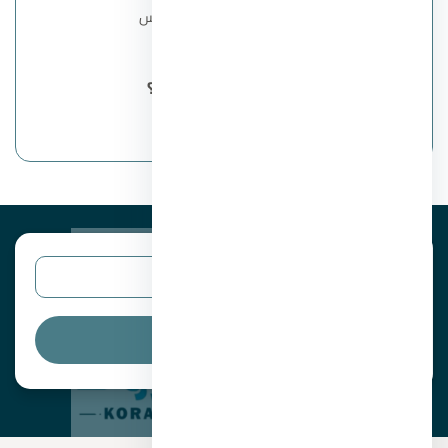
مونو فيل في التجمع الخامس
جاردن هيلز في مدينة نصر.
ما هو رقم المبيعات؟
00201104894802
البحث