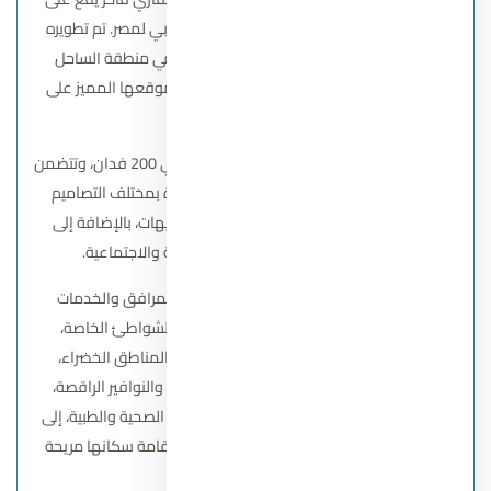
ساحل البحر الأبيض المتوسط في الشمال الغربي لمصر. تم تطويره
بواسطة شركة جدار للتطوير العقاري، وتقع في منطقة الساحل
الشمالي بالقرب من مارينا والعلمين، وتتميز بموقعها المميز على
الشاطئ الرملي الجميل.
تمتد قرية سي فيو على مساحة كبيرة تبلغ حوالي 200 فدان، وتتضمن
مجموعة متنوعة من وحدات الإقامة الفاخرة بمختلف التصاميم
والأحجام، مثل الفيلل والتوين هاوس والشاليهات، بالإضافة إلى
العديد من المرافق والخدمات الترفيهية والاجتماعية.
تتميز قرية سي فيو بمجموعة واسعة من المرافق والخدمات
المتطورة، بما في ذلك حمامات السباحة، والشواطئ الخاصة،
والمطاعم والكافيهات، ومناطق الشواء، والمناطق الخضراء،
والملاعب الرياضية، ومناطق الألعاب المائية، والنوافير الراقصة،
والأمن والحراسة على مدار الساعة، والخدمات الصحية والطبية، إلى
جانب العديد من الخدمات الأخرى التي تجعل إقامة سكانها مريحة
وممتعة.