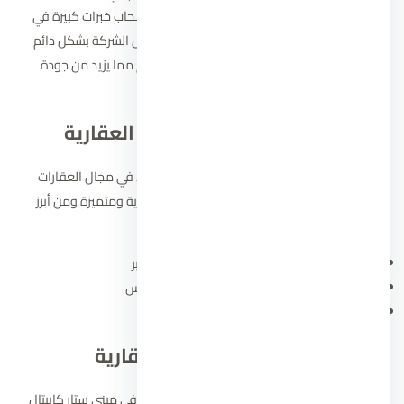
الواسعة التي أقامتها الشركة مع كفاءات وأصحاب خبرات كبيرة في
مجالات البناء والتشييد بالإضافة إلى ذلك تواصل الشركة بشكل دائم
مع عملائها للاستماع إلى آرائهم واحتياجاتهم مما يزيد من جودة
خدماتها.
سابقة أعمال شركة جدار العقارية
تمتلك شركة جدار للمقاولات فريقا من الخبراء في مجال العقارات
مما ساهم في قدرتها على تقديم مشاريع قوية ومتميزة ومن أبرز
هذه المشاريع:
جراند فيو في مدينة 6 أكتوبر
مونو فيل في التجمع الخامس
جاردن هيلز في مدينة نصر.
عنوان شركة جدار العقارية
يقع المقر الرئيسي لشركة جدار للتطوير العقاري في مبنى ستار كابيتال