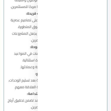
الاستثمارية المرتفعة، مما يضمن عائدًا مربحًا للمستثمرين.
تصاميم عصرية وابتكارات فريدة:
تهتم الشركة بتقديم مشروعات تعتمد على تصاميم عصرية
ومرافق مبتكرة تلبي احتياجات السوق المتطورة.
تحقيق التوازن بين الجمال والوظيفية يجعل المشروعات
جذابة للعملاء والمستثمرين.
الالتزام بالمواعيد والجودة:
سجل حافل بالالتزام بتسليم المشروعات في المواعيد
المحددة مع الحفاظ على جودة استثنائية.
هذا الالتزام يعزز الثقة بين الشركة وعملائها.
خدمات ما بعد البيع:
تقدم الشركة خدمات دعم وصيانة شاملة بعد تسليم الوحدات،
مما يضمن راحة العملاء واستمرارية العلاقة معهم.
استراتيجية استثمار مستدامة:
تعتمد جدار على خطط استثمار طويلة الأمد تضمن تحقيق أرباح
ثابتة ومستدامة للمستثمرين.