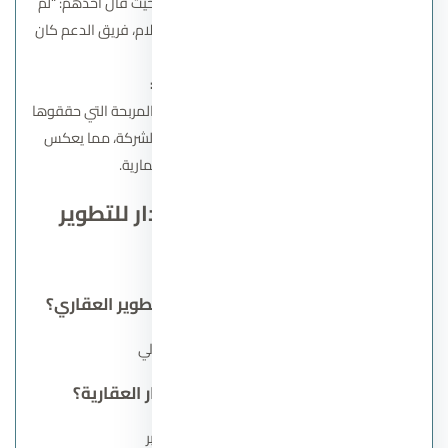
أثنى العملاء على خدمات ما بعد البيع، حيث قال أحدهم: “لم
أواجه أي مشاكل مع الشركة بعد الاستلام، فريق الدعم كان
متعاونًا للغاية.”
استثمارات ناجحة:
كثير من المستثمرين تحدثوا عن العوائد المربحة التي حققوها
من خلال شراء وحدات في مشروعات الشركة، مما يعكس
قوة استراتيجياتها الاستثمارية.
أسئلة شائعة عن شركة جدار للتطوير
العقاري
ما هو أشهر مشروع لشركة جدار للتطوير العقاري؟
قرية سي فيو الساحل الشمالي
ما هي سابقة أعمال شركة جدار العقارية؟
جراند فيو في مدينة 6 أكتوبر