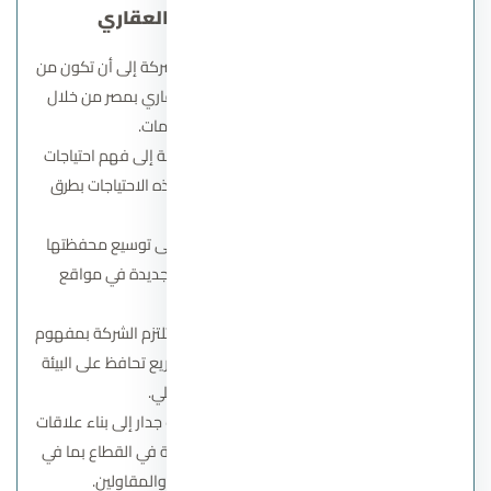
أهداف شركة جدار للتطوير العقاري
تحقيق الريادة في السوق
: تسعى الشركة إلى أن تكون من
الشركات الرائدة في قطاع التطوير العقاري بمصر من خلال
الابتكار والتميز في الخدمات.
تلبية احتياجات العملاء
: تهدف الشركة إلى فهم احتياجات
عملائها وتقديم حلول عقارية تلبي هذه الاحتياجات بطرق
فعالة وجذابة.
التوسع في المشاريع
: تسعى جدار إلى توسيع محفظتها
الاستثمارية من خلال تطوير مشاريع جديدة في مواقع
استراتيجية.
المساهمة في التنمية المستدامة
: تلتزم الشركة بمفهوم
التنمية المستدامة من خلال تنفيذ مشاريع تحافظ على البيئة
وتدعم المجتمع المحلي.
بناء علاقات قوية مع الشركاء
: تهدف جدار إلى بناء علاقات
شراكة قوية مع مختلف الجهات الفاعلة في القطاع بما في
ذلك المستثمرين والمهندسين والمقاولين.