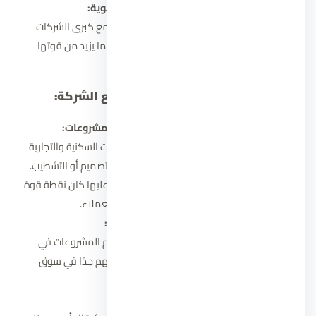
مصداقية وشراكات قوية:
تمتاز الشركة بسمعة طيبة وشراكات مع كبرى الشركات
والمؤسسات العقارية والمصرفية، مما يزيد من قوتها
ومصداقيتها.
شهادات العملاء وتجاربهم مع الشركة:
الآراء الإيجابية حول جودة المشروعات:
أشاد العديد من العملاء بجودة الوحدات السكنية والتجارية
التي تقدمها الشركة، سواء من حيث التصميم أو التشطيب.
“التزام شركة جدار بالمواصفات المتفق عليها كان نقطة قوة
جعلتني أثق بهم” – أحد العملاء.
الالتزام بالمواعيد:
أعرب العملاء عن رضاهم التام بتسليم المشروعات في
المواعيد المحددة، وهو أمر نادر ومهم جدًا في سوق
العقارات المصري.
الدعم المستمر: