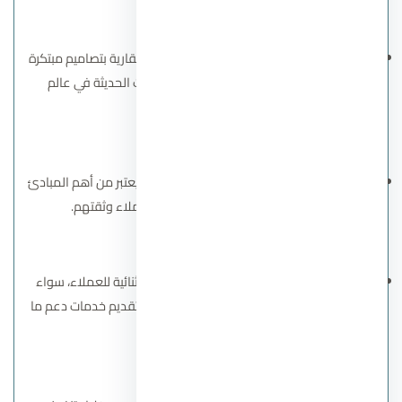
3. الابتكار والإبداع:
تسعى شركة جدار دائمًا إلى تقديم مشروعات عقارية بتصاميم مبتكرة
تلبي احتياجات السوق وتتماشى مع التطورات الحديثة في عالم
العقارات.
4. احترام المواعيد:
الالتزام بالمواعيد المحددة لتسليم المشروعات يعتبر من أهم المبادئ
التي تميز الشركة، مما يعزز من رضا العملاء وثقتهم.
5. التركيز على العميل:
تولي شركة جدار أهمية كبيرة لتوفير تجربة استثنائية للعملاء، سواء
من خلال تصميم مشروعات تلبي احتياجاتهم أو تقديم خدمات دعم ما
بعد البيع.
6. التنمية المستدامة: