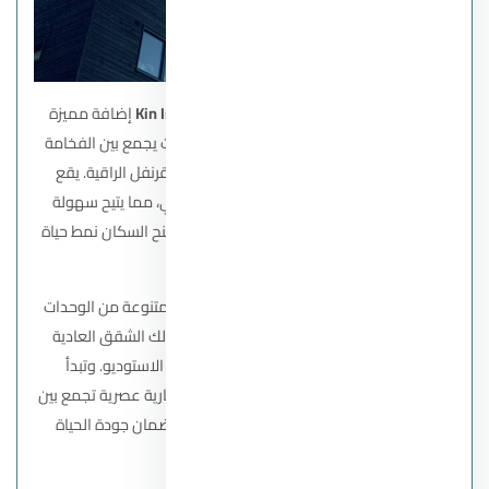
يعد
كمبوند كين التجمع الخامس Kin Imarrae
إضافة مميزة
للمجتمعات السكنية في القاهرة الجديدة، حيث يجمع بين الفخامة
والراحة والموقع الاستراتيجي في منطقة القرنفل الراقية. يقع
المشروع مباشرة على شارع التسعين الشمالي، مما يتيح سهولة
الوصول إلى أهم الطرق والمحاور الحيوية، ويمنح السكان نمط حياة
متكامل ومتميز.
يقدم كمبوند كين التجمع الخامس مجموعة متنوعة من الوحدات
السكنية التي تناسب جميع الأذواق، بما في ذلك الشقق العادية
والدوبلكس والبنتهاوس، إلى جانب وحدات الاستوديو. وتبدأ
المساحات من 50 متر مربع، مع تصميمات معمارية عصرية تجمع بين
الرقي والوظائفية، مع الاهتمام بالتفاصيل لضمان جودة الحياة
والراحة لكل ساكن.