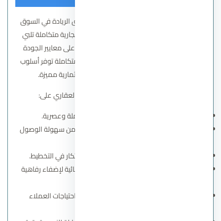
تركز شركة اماراري للتطوير العقاري على تحقيق الريادة في السوق
العقاري من خلال تقديم مشروعات سكنية وتجارية متكاملة تلبي
احتياجات العملاء والمستثمرين، مع الالتزام بأعلى معايير الجودة
والفخامة. تهدف الشركة إلى بناء مجتمعات متكاملة توفر أسلوب
حياة راقي ومتوازن، مع توفير فرص استثمارية مميزة.
وتتضمن أهداف شركة اماراي للتطوير العقاري على:
تقديم مشروعات سكنية وتجارية متكاملة وعصرية.
اختيار مواقع استراتيجية حيوية للمشروعات تضمن سهولة الوصول
والخدمات المحيطة.
التركيز على جودة التصميم المعماري والابتكار في التخطيط.
استغلال المساحات الخضراء والمسطحات المائية لإضفاء رفاهية
وجمالية على المشروعات.
توفير وحدات سكنية متنوعة لتلبية مختلف احتياجات العملاء
والمستثمرين.