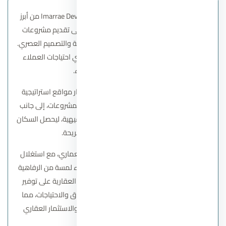
تعد شركة اماري للتطوير العقاري Imarrae Developments من أبرز
شركات التطوير العقاري في مصر، حيث تركز على تقديم مشروعات
سكنية وتجارية متكاملة تجمع بين الجودة العالية والتصميم العصري.
تهدف الشركة إلى خلق بيئات سكنية راقية تلبي احتياجات العملاء
والمستثمرين على حد سواء.
تعتمد شركة اماراي في مشروعاتها على اختيار مواقع استراتيجية
حيوية، مما يضمن سهولة الوصول من وإلى المشروعات، إلى جانب
توافر كافة الخدمات والمرافق الأساسية والترفيهية، ليحصل السكان
على تجربة معيشية متكاملة ومريحة.
تركز الشركة أيضًا على الابتكار في التصميم المعماري، مع استغلال
المساحات الخضراء والمسطحات المائية لإضفاء لمسة من الرفاهية
والجمال على مشروعاتها. كما تحرص اماراي العقارية على توفير
تنوع في الوحدات السكنية لتلبية مختلف الأذواق والاحتياجات، مما
يجعلها خيارًا مثاليًا للراغبين في السكن الفاخر والاستثمار العقاري
المضمون.