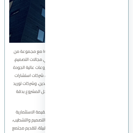
تتعاون شركة اماراي للتطوير العقاري Imarrae مع مجموعة من
الشركاء الاستراتيجيين ذوي الخبرة الطويلة في مجالات التصميم،
الهندسة، وإدارة المشاريع لضمان تقديم مشروعات عالية الجودة
تلبي توقعات العملاء. يشمل هؤلاء الشركاء شركات استشارات
هندسية معمارية متخصصة، ومقاولين معتمدين، وشركات توريد
مواد بناء راقية، مما يضمن تنفيذ جميع مراحل المشروع بدقة
وكفاءة عالية.
كما يساهم شركاء شركة اماراي في تعزيز القيمة الاستثمارية
للمشروعات من خلال تقديم حلول مبتكرة في التصميم والتشطيب،
وإدخال أحدث التقنيات المستدامة والصديقة للبيئة، لتقديم مجتمع