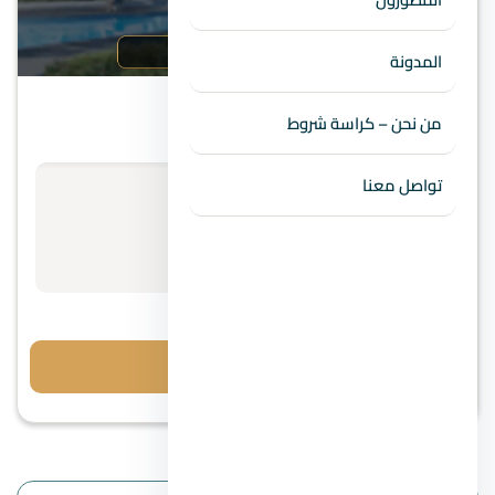
التجمع الخامس
المدونة
كمبوند كين التجمع الخامس
من نحن – كراسة شروط
تواصل معنا
الأسعار تبدأ من
استفسر عن السعر
مقدم 5%
احجز معاينة