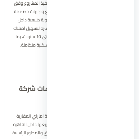
حرصت شركة اماراي العقارية Imarrae على تنفيذ المشروع وفق
أعلى معايير البناء والتصميم الصديق للبيئة، مع واجهات مصممة
لمواجهة الشمس بشكل مثالي وضمان تهوية طبيعية داخل
الوحدات. كما قدمت الشركة أنظمة سداد ميسرة لتسهيل امتلاك
الوحدات، بمقدم يبدأ من 5% وتقسيط يصل حتى 10 سنوات، بما
يعكس التزامها بتقديم تجربة استثمارية وسكنية متكاملة.
اتصل بنا
مزايا الاستثمار في مشروعات شركة
اماراي العقارية
تتمثل أبرز مزايا الاستثمار في مشروعات شركة اماراي العقارية
Imarrae في الموقع الاستراتيجي لجميع مشاريعها داخل القاهرة
الجديدة، مما يضمن سهولة الوصول إلى الطرق والمحاور الرئيسية