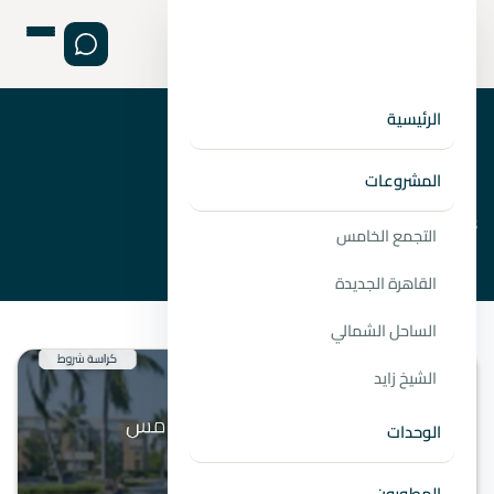
الرئيسية
›
›
الصفحة الرئيسية
المطورين
شركة اماراي للتطوير العقاري
المشروعات
Imarrae Developments
التجمع الخامس
القاهرة الجديدة
الساحل الشمالي
الشيخ زايد
الوحدات
المطورون