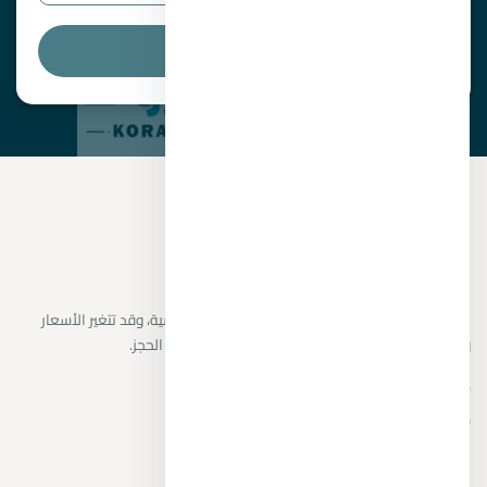
البحث
نراجع البيانات المتاحة من المطورين والمصادر الرسمية، وقد تتغير الأسعار
والتوافر دون إشعار. يتم تأكيد التفاصيل النهائية قبل الحجز.
+201104894802
واتساب