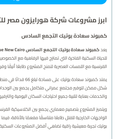
ابرز مشروعات شركة هورايزون مصر للت
كمبوند سعادة بوتيك التجمع السادس
يعد
كمبوند سعادة بوتيك التجمع السادس Saada Boutique New Cairo
للحياة السكنية الفاخرة التي تمتزج فيها الرفاهية مع الخصوصية 
الفرنسية مع اللمسات العصرية لتمنح المشروع طابعًا أنيقًا وفر
يمتد كمبوند سعادة
شكل ممكن لتوفير مجتمع عمراني متكامل يجمع بين الوحدات ال
والخدمات بعناية لتلبية جميع احتياجات السكان اليومية والترف
ويتميز المشروع بتصميم معماري يجمع بين الكلاسيكية الفرنسي
الواجهات الخارجية للفلل طابعًا متناسقًا مفعمًا بالأناقة، ف
بوتيك تجربة معيشية راقية تضاهي أفضل المشروعات السكنية العالمية