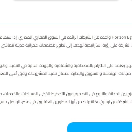
تعد شركة هورايزون مصر للتطوير العقاري Horizon Egypt Developments واحدة من الشركات الرائدة في ا
د الشركة على رؤية استراتيجية تهدف إلى تطوير مجتمعات عمرانية حديثة تتماشى
ج يعتمد على الالتزام بالمصداقية والشفافية والجودة العالية في التنفيذ، وه
ي مجالات الهندسة والتسويق والإدارة، لضمان تنفيذ المشروعات وفق أعلى المعاي
Horizon  فلسفة قائمة على المزج بين الحداثة والتنوع في التصميم وبين التخطيط الذكي للمسا
 الشركة من ترسيخ مكانتها ضمن أبرز المطورين العقاريين في مصر، لتواصل مسي