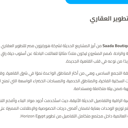
طوير العقاري
والراحة. صُمم المشروع ليكون ملاذًا مثاليًا للعائلات الباحثة عن أسلوب حياة راقٍ
يدًا من نوعه في قلب القاهرة الجديدة.
 بوتيك على مساحة تبلغ 66 فدانًا في منطقة التجمع السادس، وهي من أكثر المناطق الواعدة نموًا ف
سكنية الفاخرة، والمناطق الخدمية، والمساحات الخضراء الواسعة التي تمنح ال
يهية ضمن بيئة متكاملة ومستدامة.
ة الراقية والتفاصيل الحديثة الأنيقة، حيث استُخدمت أجود مواد البناء وأفخم 
يما تم توزيع الوحدات بعناية لضمان أقصى درجات الخصوصية والإطلالات المميزة عل
 داخل مجتمع متكامل التفاصيل من تطوير Horizon Egypt.