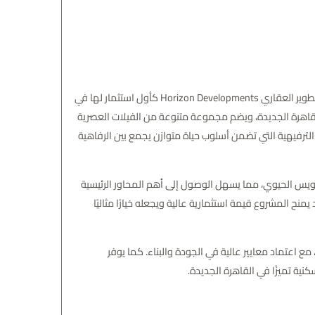
واحدًا من أبرز المشاريع العقارية الفاخرة التي أطلقتها شركة هورايزون الإماراتية للتطوير العقاري Horizon Developments كأول استثمار لها في
لسكنية الراقية بمعايير خليجية راقية. يمتد المشروع على مساحة ضخمة تبلغ 380 فدانًا في قلب القاهرة الجديدة، ويضم مجموعة متنوعة من الفيلات العصرية
الترفيهية التي تضمن أسلوب حياة متوازن يجمع بين الرفاهية
ويس الحيوي، مما يسهل الوصول إلى أهم المحاور الرئيسية
ح المشروع قيمة استثمارية عالية ويجعله خيارًا مثاليًا
ع اعتماد معايير عالية في الجودة والبناء. كما يوفر
نية تميزًا في القاهرة الجديدة.