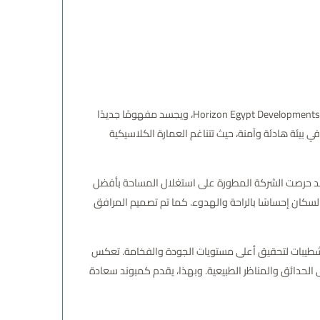
من أبرز المشاريع الحديثة لشركة هورايزون مصر للتطوير العقاري Horizon Egypt Developments، ويجسد مفهومًا جديدًا
 في بيئة هادئة وآمنة، حيث تتناغم العمارة الكلاسيكية
ي شرق القاهرة. وقد حرصت الشركة المطورة على استغلال المساحة بأفضل
سكان إحساسًا بالراحة والهدوء. كما تم تصميم المرافق
التشطيبات لتحقيق أعلى مستويات الجودة والفخامة. تعكس
ى الحدائق والمناظر الطبيعية. وبهذا، يقدم كمبوند سعادة