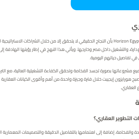
ري
تؤمن شركة هورايزون مصر للتنمية العمرانية Horizon Egypt Developments بأن النجاح الحقيقي لا يتحقق إ
ارة، والتشغيل داخل مصر وخارجها. ويأتي هذا النهج في إطار رؤيتها الهادفة إلى
ي في تفاصيل حياتهم اليومية.
 مشروعاتها بصورة تجسد الفخامة وتحقق الكفاءة التشغيلية العالية، مع الترك
ح هورايزون إيجيبت خلال فترة وجيزة واحدة من أهم وأقوى الكيانات العقارية في
 العقاري.
ة
ت التطوير العقاري؟
جودة والفخامة، إضافة إلى اهتمامها بالتفاصيل الدقيقة والتصميمات المعمارية ا