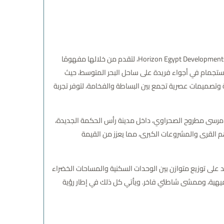
إحدى أبرز المشاريع الحديثة التي أطلقتها شركة هورايزون إيجيبت للتطوير العقاري Horizon Egypt Developments، لتقدم من خلالها مفهومًا
والاستجمام في أجواء فريدة على ساحل البحر المتوسط، حيث
 وتصميمات عصرية تجمع بين البساطة والفخامة، لتوفر تجربة
يًا بعناية فائقة لمشروع قرية سعادة رأس الحكمة، حيث تقع في الكيلو 186 بطريق الإسكندرية مرسى مطروح الصحراوي، داخل مدينة رأس الحكمة الجديدة،
 القرى والمشروعات الكبرى، مما يعزز من القيمة
د على توزيع متوازن بين الوحدات السكنية والمساحات الخضراء
رفيهية، وممشى شاطئي فاخر. ويأتي كل ذلك في إطار رؤية