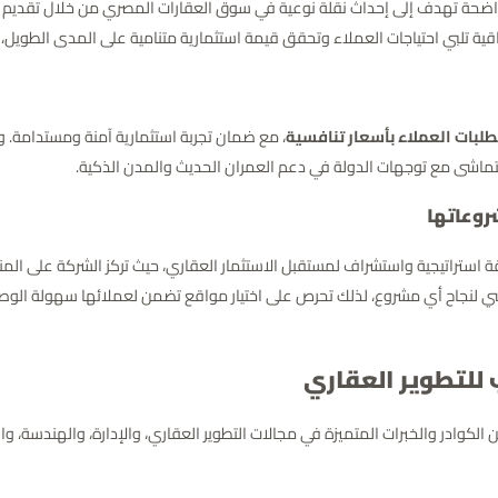
 جدير جروب للتطوير العقاري (Jadeer Group) رؤية واضحة تهدف إلى إحداث نقلة نوعية في سوق العقارات ال
ة تلبي احتياجات العملاء وتحقق قيمة استثمارية متنامية على المدى الطويل، مع ا
طلبات العملاء بأسعار تنافسية
، مع ضمان تجربة استثمارية آمنة ومستدامة. 
يتماشى مع توجهات الدولة في دعم العمران الحديث والمدن الذكية.
روعاتها
استراتيجية واستشراف لمستقبل الاستثمار العقاري، حيث تركز الشركة على المنا
ي لنجاح أي مشروع، لذلك تحرص على اختيار مواقع تضمن لعملائها سهولة الوصول، 
للتطوير العقاري
ير جروب للتطوير العقاري (Jadeer Group) نخبة من الكوادر والخبرات المتميزة في مجالات التطوير العقاري، 