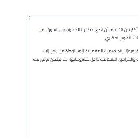
تُعتبر شركة جدير للتطوير العقاري – Jadeer Group واحدة من أبرز الكيانات العقارية في مصر والوطن العربي، فقد استطاعت منذ انطلاقتها قبل أكثر من 16 عامًا أن تضع بصمتها المميزة في السوق، من
ت التطوير العقاري.
 المواقع الحيوية بعناية، مرورًا بالتصميمات المعمارية المستوحاة من الطرازات
 والمرافق المتكاملة داخل مشروعاتها، بما يضمن توفير بيئة