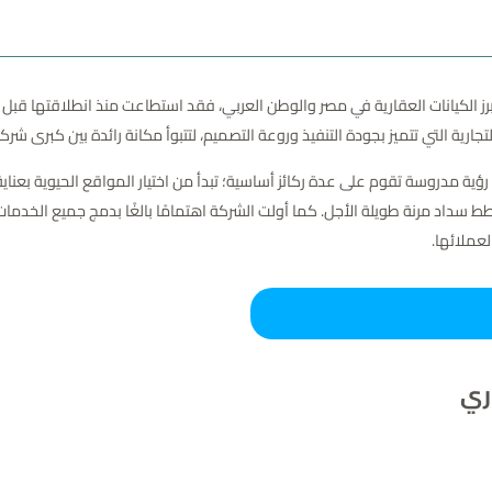
ارية التي تتميز بجودة التنفيذ وروعة التصميم، لتتبوأ مكانة رائدة بين كبرى شركا
على مدار رحلتها الناجحة، اتبعت Jadeer Group Developments رؤية مدروسة تقوم على عدة ركائز أساسية؛ تبدأ من اختيار
ط سداد مرنة طويلة الأجل. كما أولت الشركة اهتمامًا بالغًا بدمج جميع الخدمات
عملائها.
ري