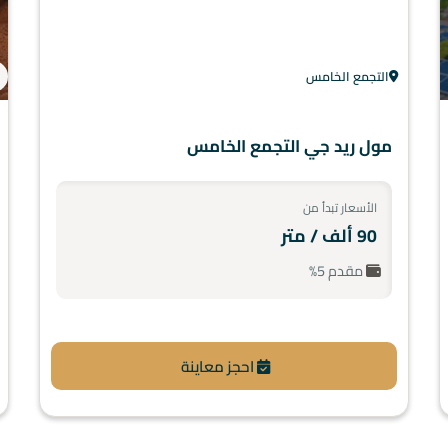
التجمع الخامس
مول ريد جي التجمع الخامس
الأسعار تبدأ من
90 ألف / متر
مقدم 5%
احجز معاينة