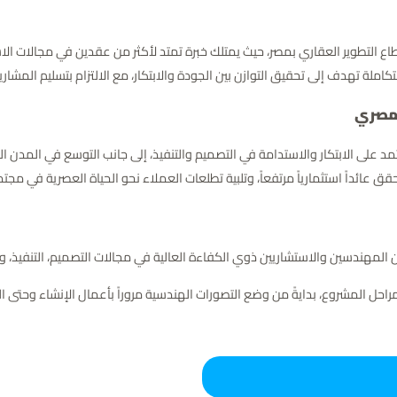
قطاع التطوير العقاري بمصر، حيث يمتلك خبرة تمتد لأكثر من عقدين في مجالات ال
متكاملة تهدف إلى تحقيق التوازن بين الجودة والابتكار، مع الالتزام بتسليم المش
لمصري
 على الابتكار والاستدامة في التصميم والتنفيذ، إلى جانب التوسع في المدن ال
قق عائداً استثمارياً مرتفعاً، وتلبية تطلعات العملاء نحو الحياة العصرية في مج
مهندسين والاستشاريين ذوي الكفاءة العالية في مجالات التصميم، التنفيذ، وإد
احل المشروع، بدايةً من وضع التصورات الهندسية مروراً بأعمال الإنشاء وحتى ال