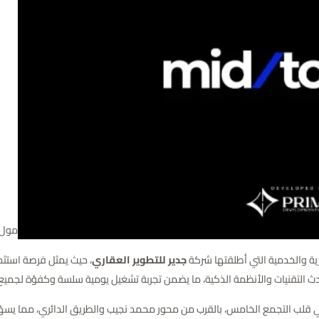
مول 
رية والخدمية التي أطلقتها شركة
جدير للتطوير العقاري
، حيث يمثل فرصة استثمار
 التقنيات والأنظمة الذكية، ما يضمن تجربة تشغيل يومية سلسة وكفؤة لجميع ا
 قلب التجمع الخامس، بالقرب من محور محمد نجيب والطريق الدائري، مما يسهّ