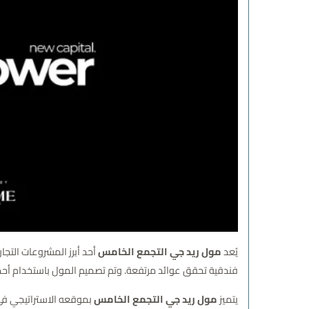
يُعد
مول ريد جي التجمع الخامس
أحد أبرز المشروعات التجا
فندقية تحقق عوائد مرتفعة. وتم تصميم المول باستخدام أحدث
يتميز
مول ريد جي التجمع الخامس
بموقعه الاستراتيجي في