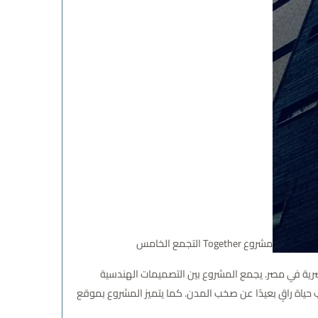
مشروع Together التجمع الخامس
رية في مصر. يجمع المشروع بين التصميمات الهندسية
وب حياة راقٍ بعيدًا عن صخب المدن. كما يتميز المشروع بموقع