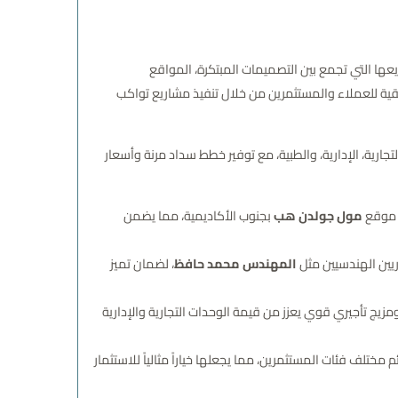
عقاري المصري، بفضل مشاريعها التي تجمع بين التصميمات المبتكرة، المواقع
ية للعملاء والمستثمرين من خلال تنفيذ مشاريع تواكب
جارية، الإدارية، والطبية، مع توفير خطط سداد مرنة وأسعار
ل موقع
مول جولدن هب
بجنوب الأكاديمية، مما يضمن
ريين الهندسيين مثل
المهندس محمد حافظ
، لضمان تميز
 ومزيج تأجيري قوي يعزز من قيمة الوحدات التجارية والإدارية
ختلف فئات المستثمرين، مما يجعلها خياراً مثالياً للاستثمار