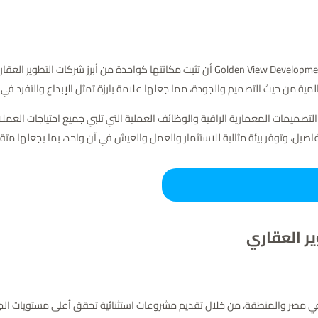
منذ تأسيسها، استطاعت شركة جولدن فيو للتطوير العقاري Golden View Development أن تثبت 
ية من حيث التصميم والجودة، مما جعلها علامة بارزة تمثل الإبداع والتفرد ف
لتصميمات المعمارية الراقية والوظائف العملية التي تلبي جميع احتياجات العملا
صيل، وتوفر بيئة مثالية للاستثمار والعمل والعيش في آن واحد، بما يجعلها مت
ر العقاري
 في مصر والمنطقة، من خلال تقديم مشروعات استثنائية تحقق أعلى مستويات الج