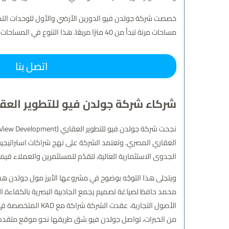
خصصت شركة جولدن فيو الدورين الأرضي والأول للوحدات التجارية
مساحات مرنة تبدأ من 40 مترًا مربعًا. هذا التنوع في المساحات والخدمات يجعل من مول جولدن هب وجهة متكاملة تلبي كافة الاحتياجات الاستثمارية في قلب التجمع الخامس.
اتصل بنا
شركاء شركة جولدن فيو للتطوير العق
العقاري المصري. وتعتمد الشركة على نهج شراكات استراتيجية م
الجدوى الاستثمارية العالية، لتقدّم للمستثمرين والعملاء قيمة 
محمد حافظ لصياغة تصميم يجمع الجاذبية البصرية بالكفاءة ال
الأصول التجارية، ع
من الخبرات، تواصل جولدن فيو شق طريقها نحو موقع متقدم 