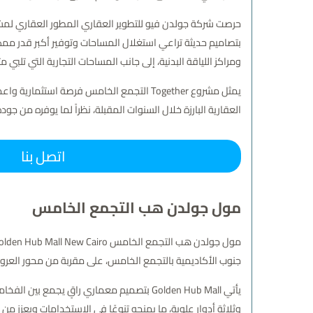
حرصت شركة جولدن فيو للتطوير العقاري المطور العقاري لمشر
بتصاميم حديثة تراعي استغلال المساحات وتوفير أكبر قدر م
ومراكز اللياقة البدنية، إلى جانب المساحات التجارية التي تلبي م
يمثل مشروع Together التجمع الخامس فرصة 
العقارية البارزة خلال السنوات المقبلة، نظراً لما يوفره 
اتصل بنا
مول جولدن هب التجمع الخامس
جنوب الأكاديمية بالتجمع الخامس، على مقربة من محور العرو
يأتي Golden Hub Mall بتصميم معماري راقٍ يج
وثلاثة أدوار علوية، ما يمنحه تنوعًا في الاستخدامات ويعزز م