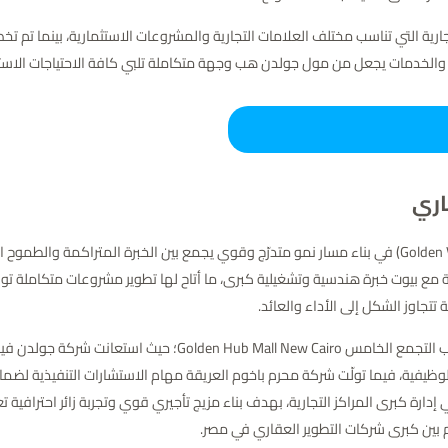
 التي تناسب مختلف العلامات التجارية والمشروعات الاستثمارية، بينما تم تخصيص
اري
نجحت شركة جولدن فيو للتطوير العقاري (Golden View Development) في بناء مسار نمو متدرّج وقوي يجمع 
ع بيوت خبرة هندسية وتشغيلية كبرى، ما أتاح لها تطوير مشروعات متكاملة توفّ
تتجاوز الشكل إلى الأداء والعائد.
ويتجلى هذا التوجّه بوضوح في مشروعها الأبرز مول جولدن هب التج
وظيفية، فيما تولّت شركة محرم باخوم العريقة مهام الاستشارات التنفيذية لضما
قدت الشركة شراكة مع KAD المتخصصة في إدارة كبرى المراكز التجارية، بهدف بناء مزيج تأجيري قوي وتجرب
بين كبرى شركات التطوير العقاري في مصر.