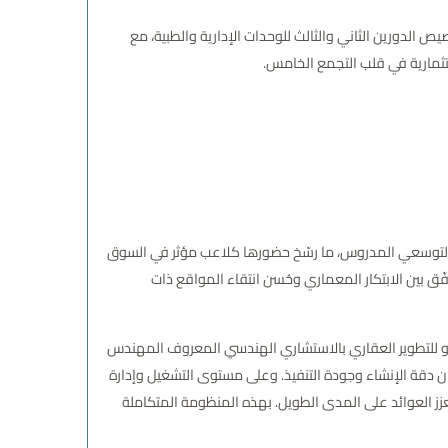
 الدورين الثاني والثالث للوحدات الإدارية والطبية، مع
بين الخبرة المتراكمة والطموح التوسعي المدروس، ما رسّخ حضورها كلاعب مؤثر في السوق
ق بين الابتكار المعماري وحُسن انتقاء المواقع ذات
مع الخامس Golden Hub Mall New Cairo؛ حيث استعانت شركة جولدن فيو للتطوير العقاري بالاستشاري الهندسي المعروف المهندس
ن دقة الإنشاء وجودة التنفيذ. وعلى مستوى التشغيل وإدارة
ة زائر احترافية تعزز العوائد على المدى الطويل. بهذه المنظومة المتكاملة