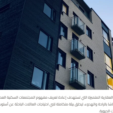
العقارية المتميزة التي تستهدف إعادة تعريف مفهوم المجتمعات السكنية العص
ا بالراحة والهدوء، ليخلق بيئة متكاملة تلبي احتياجات العائلات الباحثة عن أسل
 الحيوية.