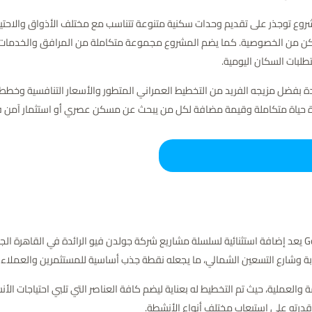
وع توجذر على تقديم وحدات سكنية متنوعة تتناسب مع مختلف الأذواق والاحتياج
مكن من الخصوصية. كما يضم المشروع مجموعة متكاملة من المرافق والخدمات مث
تطلبات السكان اليومية.
استثمارية واعدة بفضل مزيجه الفريد من التخطيط العمراني المتطور والأسعار التنافسية
من جودة حياة متكاملة وقيمة مضافة لكل من يبحث عن مسكن عصري أو استثمار آمن
مول جولدن هب التجمع الخامس Golden Hub Mall New Cairo يعد إضافة استثنائية لسلسلة مشاريع شركة جولدن فيو
بة وشارع التسعين الشمالي، ما يجعله نقطة جذب أساسية للمستثمرين والعملاء
مع بين الفخامة والعملية، حيث تم التخطيط له بعناية ليضم كافة العناصر التي تلبي احتياجا
ن قدرته على استيعاب مختلف أنواع الأنشطة.