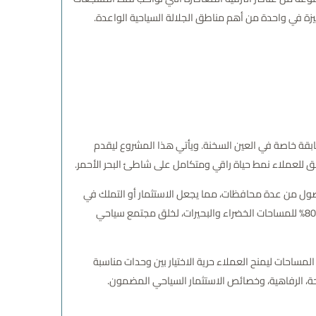
ابقة خاصة في العين السخنة. ويأتي هذا المشروع ليقدم
حقق للعملاء نمط حياة راقي ومتكامل على شاطئ البحر الأحمر.
وصول من عدة محافظات، مما يجعل الاستثمار أو التملك في
القرية فرصة قيمة. وقد جاء المشروع على مساحة ضخمة تبلغ 90 فدانًا، مع توزيع ذكي للمساحات بحيث تم تخصيص 20% فقط للمباني مقابل 80% للمساحات الخضراء والبحيرات، لخلق مجتمع سياحي
تنوع المساحات ليمنح العملاء حرية الاختيار بين وحدات مناسبة
حة، الرفاهية، وخصائص الاستثمار السياحي المضمون.