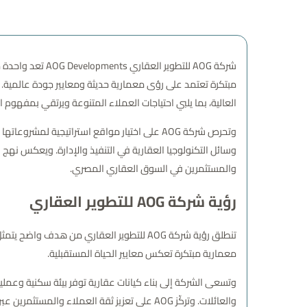
شركة AOG للتطو
مبتكرة تعتمد على رؤى معمارية حديثة ومعايير جودة عالمية. و
العالية، بما يلبي احتياجات العملاء المتنوعة ويرتقي بمفهوم 
وتحرص شركة AOG على اختيار مواقع استراتيجية
وسائل التكنولوجيا العقارية في التنفيذ والإدارة. ويعكس نهج 
والمستثمرين في السوق العقاري المصري.
رؤية شركة AOG للتطوير العقاري
تنطلق رؤية شركة AOG للتطوير العقاري من
معمارية مبتكرة تعكس معايير الحياة المستقبلية.
وتسعى الشركة إلى بناء كيانات عقارية توفر بيئة سكنية وعملية
والعائلات. وتركّز AOG على تعزيز ثقة العمل