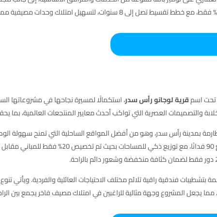
قرية لوجانو رأس سدر
، استكمالًا لمسيرة نجاحها في مشروعاتها الس
لخلابة والتصميمات العصرية التي تواكب أحدث معايير المنتجعات العالمية، بما ي
ج مطارمة بمدينة رأس سدر، وهو من أفضل المواقع الساحلية التي تمنح سهولة ال
ت فقط، مصممة بتشطيبات فندقية راقية تلائم مختلف الاحتياجات العائلية والفردية. ويأتي 
مما يجعل المشروع وجهة مثالية للراغبين في امتلاك مصيف فاخر يجمع بين الرا