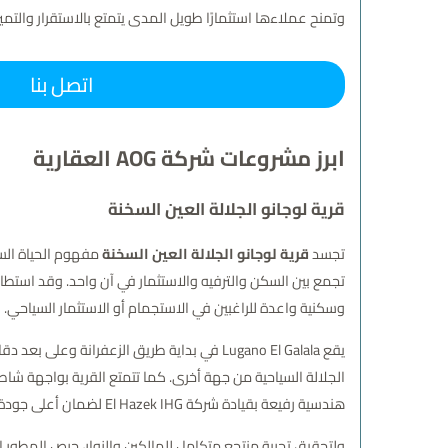
وتمنح عملاءها استثمارًا طويل المدى يتمتع بالاستقرار والتميز
اتصل بنا
ابرز مشروعات شركة AOG العقارية
قرية لوجانو الجلالة العين السخنة
تجسد
قرية لوجانو الجلالة العين السخنة
تجمع بين السكن والترفيه والاستثمار في آن واحد. وقد استط
وسكنية واعدة للراغبين في الاستجمام أو الاستثمار السياحي.
يقع Lugano El Galala في بداية طريق الزعفرانة وعلى بعد دقائق قليلة من
هندسية رفيعة بقيادة شركة El Hazek IHG لضمان أعلى جودة في التصميم والبناء.
ولتحقيق تجربة منتجع متكامل للمالكين والزوار، حرص المطور 