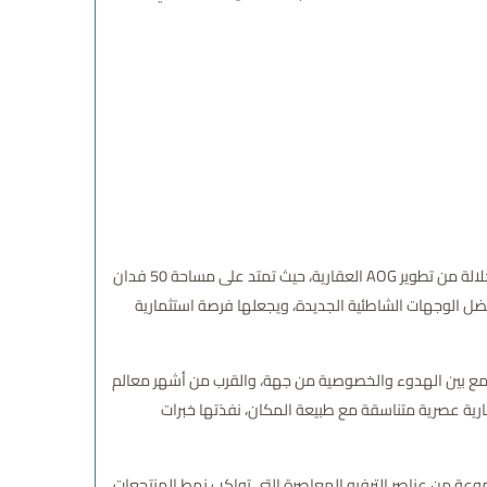
مفهوم الحياة السياحية الفاخرة على الساحل، كأحد أحدث المشروعات المتميزة في منطقة جبل الجلالة من تطوير AOG العقارية، حيث تمتد على مساحة 50 فدان
ل الوجهات الشاطئية الجديدة، ويجعلها فرصة استثمارية
مع بين الهدوء والخصوصية من جهة، والقرب من أشهر معالم
ها المباني والشاليهات بتصميمات معمارية عصرية متناسقة مع طبيعة المكان، نفذتها خبرات
موعة من عناصر الترفيه المعاصرة التي تواكب نمط المنتجعات