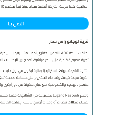
العالمية. كما طرحت الشركة أنظمة سداد مرنة تبدأ بمقدم 10% فقط، مع خطط تقسيط تصل إلى 8 سنوات، لتسهيل امتلاك وحدات مصيفية مميزة في واحدة من أهم مناطق الجلالة السياحية الواعدة.
اتصل بنا
قرية لوجانو راس سدر
أطلقت شركة AOG للتطوير العقاري أحدث مشاريعها السياحية تحت اسم
تجربة مصيفية فاخرة على البحر مباشرة، تجمع بين الإطلالات ا
اختارت الشركة موقعًا استراتيجيًا بعناية ليكون في أول خلي
مفعم بالهدوء والخصوصية، مع مبانٍ مكونة من دور أرضي و2 دور فقط لضمان كثافة منخفضة وشعور دائم بالراحة.
وتضم Lugano Ras Sudr مجموعة من الشاليها
لقضاء عطلات قصيرة أو وحدات أوسع تناسب الإقامة العائلية، 