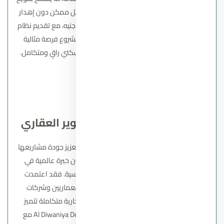
الوحدات السكنية واستغلال الأرض بأقصى شكل ممكن دون إهدار
أي مساحة. تبدأ أسعار الوحدات من 5,000,000 جنيه، مع تقديم نظام
سداد مرن يصل حتى 7 سنوات، مما يجعل المشروع فرصة مثالية
للراغبين في التملك والاستثمار ضمن مجتمع سكني راقٍ ومتكامل.
اتصل بنا
شركاء شركة الديوانية للتطوير العقاري
تسعى شركة الديوانية للتطوير العقاري دائمًا لتعزيز جودة مشاريعها
من خلال التعاون مع شركاء متميزين يمتلكون خبرة عالمية في
مجالات التصميم، التنفيذ، والاستشارات الهندسية. فقد اعتمدت
الشركة على نخبة من أفضل المهندسين المعماريين وشركات
التصميم لضمان تقديم مشروعات سكنية وتجارية متكاملة تتميز
بالفخامة والابتكار. كما تتعاون Al Diwaniya Developments مع