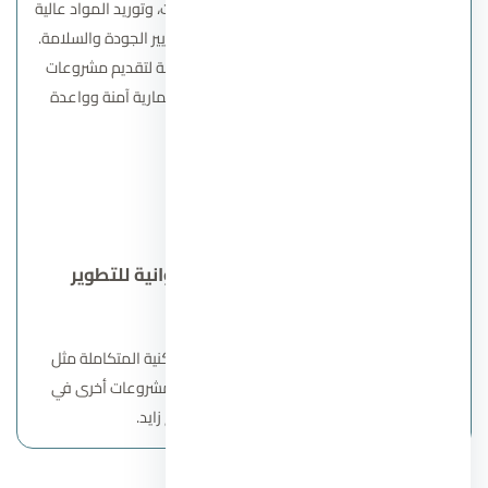
شركات متخصصة في إدارة المشاريع، المقاولات، وتوريد المواد عالية
الجودة، لضمان تنفيذ المشاريع وفق أعلى معايير الجودة والسلامة.
وتُسهم هذه الشراكات في تحقيق رؤية الشركة لتقديم مشروعات
متكاملة توفر تجربة سكنية متوازنة وبيئة استثمارية آمنة وواعدة
للعملاء والمستثمرين.
اتصل بنا
ماهي ابرز مشروعات شركة الديوانية للتطوير
العقاري؟
تقدم الشركة مجموعة من المشروعات السكنية المتكاملة مثل
كمبوند ليفينت الشيخ زايد
، بالإضافة إلى مشروعات أخرى في
القاهرة الجديدة ومدينة الشيخ زايد.