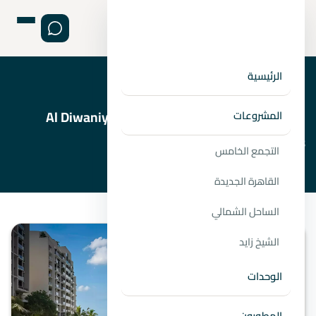
الرئيسية
›
›
الصفحة الرئيسية
المطورين
شركة الديوانية للتطوير العقاري Al Diwaniya
المشروعات
Developments
التجمع الخامس
القاهرة الجديدة
الساحل الشمالي
الشيخ زايد
الوحدات
المطورون