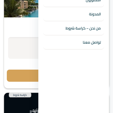
الساحل الشمالي
المدونة
Villar Al Alamin في North Coast
من نحن – كراسة شروط
تواصل معنا
الأسعار تبدأ من
استفسر عن السعر
احجز معاينة