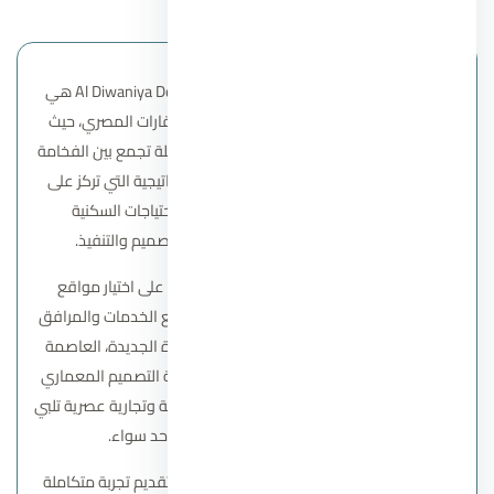
شركة الديوانية للتطوير العقاري Al Diwaniya Developments هي
واحدة من أبرز الشركات الناشئة في قطاع العقارات المصري، حيث
تسعى لتقديم مشروعات سكنية وتجارية متكاملة تجمع بين الفخامة
والجودة العالية. وتتميز الشركة برؤيتها الاستراتيجية التي تركز على
تطوير مجتمعات متكاملة تلبي مختلف الاحتياجات السكنية
والاستثمارية، مع الالتزام بأعلى معايير التصميم والتنفيذ.
تعتمد شركة الديوانية في تطوير مشروعاتها على اختيار مواقع
استراتيجية تضمن سهولة الوصول ووجود جميع الخدمات والمرافق
الحيوية بالقرب من المشروع، سواء في القاهرة الجديدة، العاصمة
الإدارية، أو المناطق الساحلية. كما تضع الشركة التصميم المعماري
المبتكر في صميم أعمالها، لتقديم وحدات سكنية وتجارية عصرية تلبي
تطلعات العملاء والمستثمرين على حد سواء.
تسعى Al Diwaniya Developments أيضًا إلى تقديم تجربة متكاملة