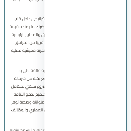
يعكس الرقي والفخامة.
يتميز كمبوند ليفينت الشيخ زايد بموقعه الاستراتيجي داخل قلب
مدينة الشيخ زايد، وتحديدًا في منطقة الثورة الخضراء، ما يمنحه قيمة
استثنائية وسهولة الوصول من وإلى أهم الطرق والمحاور الرئيسية
للمدينة. هذا الموقع المميز يجعل المشروع قريبًا من المرافق
الحيوية والخدمات الأساسية، ويضمن للسكان تجربة معيشية عملية
ومريحة.
تم تصميم المخطط الرئيسي للمشروع بعناية فائقة على يد
الاستشاري الهندسي هشام شاكر بالتعاون مع نخبة من شركات
التصميم المعماري العالمية، لضمان تقديم مشروع سكني متكامل
يحقق أعلى معايير الراحة والرفاهية. يمتاز التصميم بدمج الأناقة
التركية مع روح التصاميم الأندلسية، ليخلق بيئة متوازنة وصحية توفر
للسكان تجربة معيشية فريدة تجمع بين الجمال العماري والوظائف
العملية.
يمتد كمبوند ليفينت الشيخ زايد على مساحة 6 أفدنة، ما يسمح بتنويع