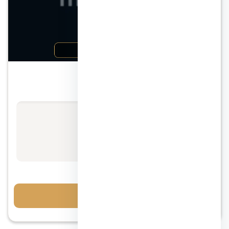
الشيخ زايد
كمبوند ليفينت الشيخ زايد
الأسعار تبدأ من
37 ألف / متر
مقدم 10%
احجز معاينة