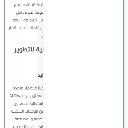
للمستثمرين والعملاء، من خلال توفير خدمات متكاملة، مرافق
ترفيهية، ومساحات خضراء واسعة تعزز من جودة الحياة داخل
المشاريع. وتحرص الشركة على تحقيق التوازن بين الفخامة، الراحة،
والعائد الاستثماري، لتكون خيارًا مثاليًا للراغبين في التملك أو الاستثمار
في السوق العقاري المصري.
ابرز مشروعات شركة الديوانية للتطوير
العقاري
كمبوند ليفينت الشيخ زايد
يعد
كمبوند ليفينت الشيخ زايد
مشروعًا سكنيًا متكاملًا متعدد
الاستخدامات من تطوير شركة الديوانية للتطوير العقاري Al Diwaniya
Developments، صُمم لتقديم تجربة معيشية استثنائية تجمع بين
الحداثة والأصالة. يوفر المشروع باقة متنوعة من الوحدات السكنية
تشمل الشقق والدوبلكسات بمساحات مرنة، جميعها مصممة
بأسلوب معماري يجمع بين الطراز الأندلسي والتركي في تناغم فريد