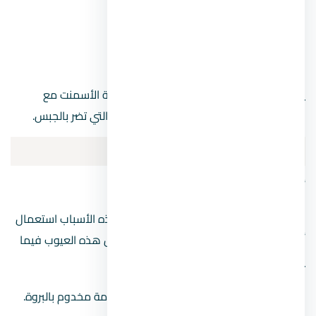
بياض أسمنتي
.
بياض اسكاليولا
.
بياض تراتزو
.
يراعي في البياض الخارجي عدم استخدام مونة الأسمنت مع
الجبس حتى يقاوم العوامل الجوية والرطوبة التي تضر بالجبس.
عيوب البياض
أنواع البياض عند تشطيب شقة
قد تظهر بعض العيوب على البياض وأهم هذه الأسباب استعمال
أسوأ أنواع البياض عند تشطيب شقة، وتتلخص هذه العيوب فيما
يلي:
بياض مخدم:
وهو بياض في قمة النعومة مخدوم بالبروة.