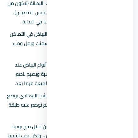
بياض المصيص:
يتكون من ثلاث طبقات: البطانة (تتكون من
رمل وجير وأسمنت)، الضهارة (تتكون من جبس المصيص)،
والبطانة هي عبارة عن طبقة يتم تنفيذها في البداية.
بياض الموريتا:
يتم عمل هذا النوع من البياض في الأماكن
المعرضة لكثرة الاحتكاك، ويتكون من أسمنت ورمل وماء
الجير السلطاني.
بياض الأسمنت الأبيض:
يعد من أقوى أنواع البياض عند
تشطيب شقة، والذي يتميز بالقوة والصلابة ويصبح ناصع
البياض بعد الانتهاء من تنفيذه ويمكن تلميعه فيما بعد.
بياض على خشب بغدادي:
يتم تجهيز الخشب البغدادي بوضع
مونة عادية من الأسمنت والرمل والجير ثم توضع عليه طبقة
الضهارة.
بياض رخام الأسبستوس:
تتم صناعته من خلال مزج بودرة
الأسبستوس والأسمنت مع رخام مجروش، ولكن يجب التنبيه