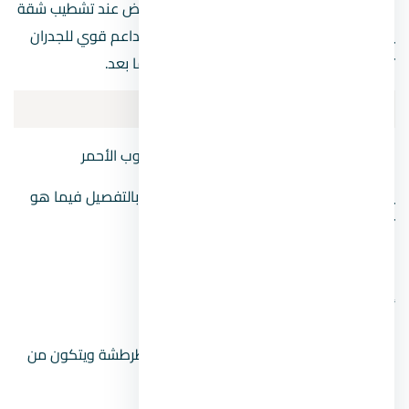
وتركيب السيراميك، وفي حالة اختيار أنواع البياض عند تشطيب شقة
يجب انتقاء أفضل الأنواع فهذه المرحلة تعد داعم قوي للجدران
تزيد من ثباتها وتهيئها للتشطيب النهائي فيما بعد.
أنواع البياض عند تشطيب شقة
11 خطوة من خطوات تشطيب شقة على الطوب الأحمر
ينقسم البياض إلى داخلي وخارجي، نتناولهما بالتفصيل فيما هو
تالي:
1. أنواع البياض الداخلي
أنواع البياض عند تشطيب شقة
بياض التخشين:
يتم عمله بعد طبقة الطرطشة ويتكون من
أسمنت وجير ورمل.