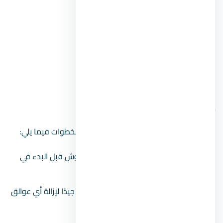
كوريك.
سقالة.
قدة.
بروة.
ماكينة طرطشة.
خطوات تنفيذ أعمال البياض
نتناول خطوات البياض باختصار وتتمثل هذه الخطوات فيما يلي:
تكسير أي زوائد خرسانية بالأجنة والشاكوش قبل البدء في
أعمال البياض.
تنظيف الحوائط بالفرشة السلكية والحك جيدًا لإزالة أي عوالق
أو أتربة.