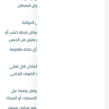
على خطورته والقول بأنه من مسببات مرض السرطان
للإنسان.
بياض موزايكو:
يتم استخدامه في أسفل الحوائط.
بياض ماص للصوت:
تضاف في مرحلة البياض نشارة خشب أو
مجروش فلين، ويمكن دهن الوجه الأخير بمزيج من الجبس.
بياض مقاوم للحريق:
تضاف إليه فقط أي مادة مقاومة
للحريق.
بياض عازل للحرارة:
يتم استخدامه في الأماكن التي تعاني
من ارتفاع في درجات الحرارة، ويضاف إليه الصوف الزجاجي
لهذا الغرض.
بياض أسمنتي عازل للمياه:
يُستخدم لغرضين وهما عزل
الماء أو عزل الرطوبة، وتضاف إليه مادة الاستيرات أو السيكا.
بياض الباريوم:
يضاف إليه مسحوق الباريوم ويكون بسمك