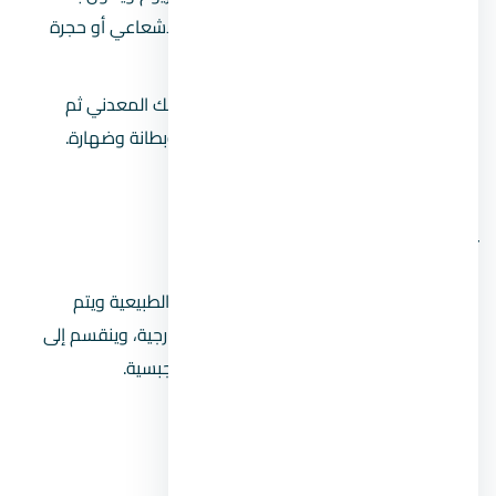
3 سم، يتم استخدامه في غرف العلاج الاشعاعي أو حجرة
أشعة إكس.
بياض على شبك معدني:
يتم تثبيت الشبك المعدني ثم
يضاف إليه بقية الخطوات من طرطشة وبطانة وضهارة.
2. أنواع البياض الخارجي
تتمثل أهم أنواع البياض الخارجي فيما يلي:
بياض فطيسة:
يشبه في شكله الأحجار الطبيعية ويتم
استخدامه للأجزاء المهمة والحوائط الخارجية، وينقسم إلى
بياض فطيسة أسمنتية وبياض فطيسة جبسية.
بياض حجر صناعي
.
بياض طرطشة أسمنتية
.