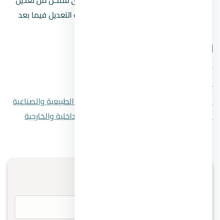
أي خطأ بكل سهولة على عكس محاولة التعديل فيما بعد
التي يكون فيها بعض الصعوبات.
شارك المقال
فيسبوك
تويتر
واتساب
لينكدإن
المقال السابق
11 من أفضل أنواع الأخشاب الطبيعية والصناعية
المقال التالي
14 نوع من أنواع التشطيبات الداخلية والخارجية
تواصل معنا