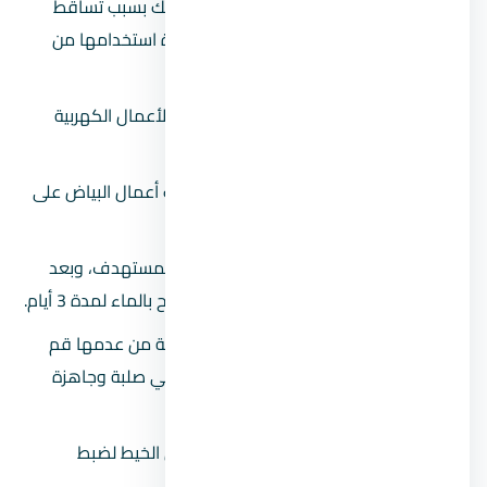
تنظيف المكان جيدًا وخاصة الأرضيات، ذلك بسبب تساقط
المونة أثناء المحارة وبالتالي يمكن إعادة استخدامها من
جديد في حالة إذا كانت الأرضيات نظيفة.
تغطية جميع الفتحات المهمة الخاصة بالأعمال الكهربية
وغيرها.
رش طوب الحوائط بالمياه جيدًا حتى تثبت أعمال البياض على
الحائط عند تنفيذها.
بداية عمل الطرطشة على طول الحائط المستهدف، وبعد
الانتهاء من هذه الخطوة يتم رش السطح بالماء لمدة 3 أيام.
إذا أردت التأكد من صلابة طبقة الطرطشة من عدمها قم
بحك جزء منها فإذا لم تخرج في يدك فهي صلبة وجاهزة
للمرحلة التالية وهي المحارة.
يتم عمل البؤج ثم الأوتار باستخدام ميزان الخيط لضبط
المسافات.