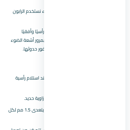
يتم فرد المونة على السطح وبعد الانتهاء نستخدم الرابون
في تنعيم السطح.
تشطيب أعمال المحارة باستخدام القدة رأسيًا وأفقيًا
والحرص على عدم وجود فراغات تسمح بمرور أشعة الضوء
بين القدة والمحارة مع تصحيح الأخطاء فور حدوثها.
ملاحظات هامة:
يجب استخدام ميزان المياه على القدة عند استلام رأسية
المحارة.
استلام زوايا الحوائط عن طريق استخدام زاوية حديد.
أقصى تفاوت من الممكن السماح به لا يتعدى 1.5 مم لكل
3 متر.
مراجعة أعمال المحارة بشكل يومي حتى تتمكن من تعديل