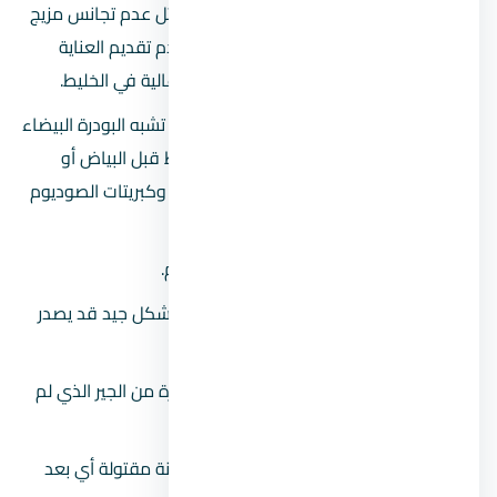
بياض مجزل:
يحدث نتيجة عدة أسباب مثل عدم تجانس مزيج
المونة أو الزيادة في سمك البياض أو عدم تقديم العناية
اللازمة في التخشين، أو وضع نسبة جير عالية في الخليط.
بياض مزهر:
وهو بياض تظهر فيه مادة تشبه البودرة البيضاء
ويحدث ذلك بسبب عدم رش طوب الحائط قبل البياض أو
بسبب وجود نسب زائدة من الماغنسيوم وكبريتات الصوديوم
أو أحدهما فقط.
بياض تربية:
أي أن سمكه أكبر من اللازم.
بياض مطبل:
عند عدم تماسك البياض بشكل جيد قد يصدر
صوت أجوف عند الطرق عليه.
بياض مفوش:
ينتج عن وضع كمية كبيرة من الجير الذي لم
يستكمل إطفاءه بعد.
بياض مقتول:
وهو بياض تم عمله بمونة مقتولة أي بعد