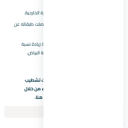
شك الأسمنت.
بياض مقشر:
يحدث فيها انفصال للقشرة الخارجية.
بياض مطقطق:
بياض ضعيف البنية انفصلت طبقاته عن
طبقة البطانة.
بياض مشرخ:
تحدث هذه المشكلة نتيجة زيادة نسبة
الأسمنت في الخليط أو حدوث إجهاد لبنية البياض.
هام جدًااا
يمكنك معرفة جميع مراحل وخطوات تشطيب
شقة على المحارة من الألف إلى الياء من خلال
مقالات التشطيبات الشاملة، اضغط هنا.
تنفيذ أعمال البياض
أنواع البياض عند تشطيب شقة