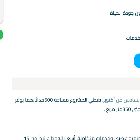
ن جودة الحياة
لخدمات
لسادس من أكتوبر.
يغطي المشروع مساحة 500فدانًا،كما يوفر
تطور ماونتن فيو اكتوبر ليصبح وجهة سكنية بارزة. يتميز بتصميم عصري وخدمات متكاملة. أسعار الوحدات تبدأ من 15