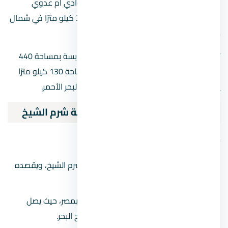
كيلو مترًا مربعًا، وتقع على خليج العقبة بين وادي أم عدوي
ومدينتي شرم الشيخ ودهب، وتبعد حوالي 35 كيلو مترًا في شمال
مدينة شرم الشيخ.
تنقسم المحمية لجزأين: أحدهما بري على اليابسة بمساحة 440
كيلو مترًا، والأخر عبارة عن مسطح مائي بمساحة 130 كيلو مترًا
يتمتع بالمياه الصافية التي يحصل عليها من البحر الأحمر.
أشهر المناطق الطبيعية في مدينة شرم الشيخ
جبل سانت كاترين
يعد من أهم المعالم السياحية بمدينة شرم الشيخ، ويقصده
عشاق المغامرة وتسلق الجبال.
يعتبر جبل سانت كاترين أعلى قمة جبلية بمصر، حيث يصل
ارتفاعه لأكثر من 8,500 قدم فوق سطح البحر.