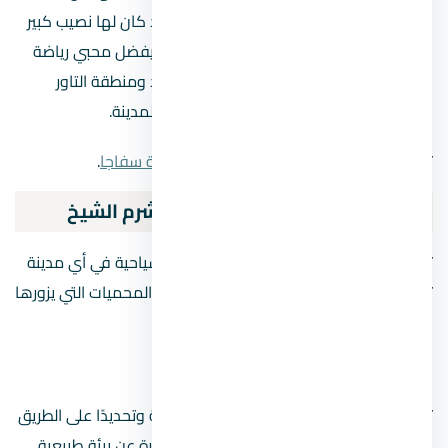
المناطق التي توجد على حدود مصر وقد كان لها نصيب كبير
من الحروب التي نشبت، والتي خلفت أثار يفضل محبي رياضة
الغوص رؤيتها، وتعد منطقة رأس محمد ومنطقة التاور
ورأس أم سيد من أهم أماكن الغوص بالمدينة.
تعرف ايضا علي
أشهر 4 أماكن سياحية بمدينة سفاجا
.
أهم المحميات الطبيعية بمدينة شرم الشيخ
تعد المحميات الطبيعية من أهم الأماكن السياحية في أي مدينة
تقع بها، وتضم مدينة شرم الشيخ العديد من المحميات التي يزورها
السياح، وإليك أهمها على الاطلاق:
محمية أبو جالوم
تقع على خليج العقبة بمنطقة وادي الرساسة وتحديدًا على الطريق
الواقع بين مدينة شرم الشيخ وطابا، وتعد عبارة عن بيئة طبيعية