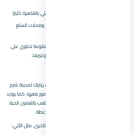
بازار خان الخليلي:
والذي يشبه خان الخليلي بالقاهرة كثيرًا.
ميدان سوهو سكوير:
ويضم المعارض ومحلات السلع
المختلفة.
أكشاك ميدان سوهو:
وهي أكشاك متنوعة تحتوي على
المثلجات والعطور وخدمات رسم الحناء وغيرها.
دولفينا بارك شرم الشيخ
يمكنك الذهاب إلى رؤية عروض الدلافين أثناء زيارتك لمدينة شرم
الشيخ للاستمتاع بسباحة الدلافين والتقاط الصور معها، كما يوجد
قسم للتماسيح العملاقة فضلًا عن عروض اللعب بالثعابين الحية
واللعب بالنار، كما يوجد متحف للحيوانات المحنطة.
كما توجد العديد الأماكن الترفيهية المميزة الأخرى، مثل الأتي: