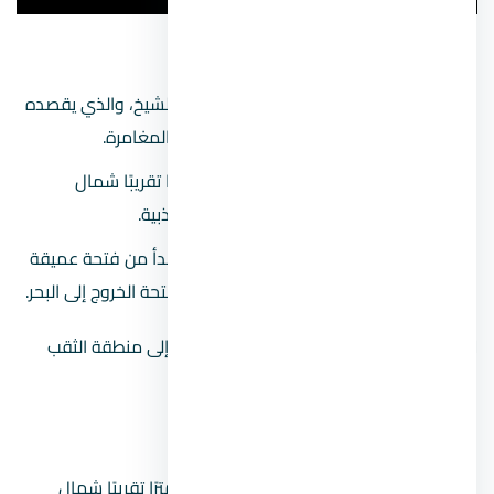
الثقب الأزرق
من أماكن الغوص الخطرة بمدينة شرم الشيخ، والذي يقصده
المحترفين في هذه الرياضة من عشاق المغامرة.
يقع الثقب الأزرق على بعد 100 كيلو مترًا تقريبًا شمال
المدينة، ويتمتع بالتفرد في التجربة والجاذبية.
تكمن خطورته في طبيعة تكوينه، حيث يبدأ من فتحة عميقة
تؤدي إلى نفق طويل والذي يؤدي إلى فتحة الخروج إلى البحر.
لا ننصح المبتدئين في رياضة الغوص الذهاب إلى منطقة الثقب
الأزرق، وخاصة مع وجود أماكن أكثر أمان.
الوادي الملون
يقع الوادي الملون على بعد 177 كيلو مترًا تقريبًا شمال