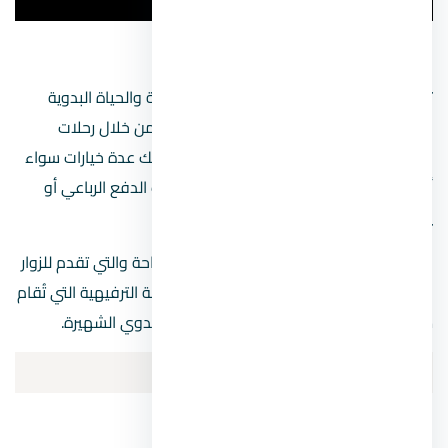
صحراء مدينة شرم الشيخ
تتمتع هذه الصحراء بالطبيعة الجبلية المذهلة والحياة البدوية
المميزة، ويمكنك قضاء أفضل الأوقات بها من خلال رحلات
السفاري التي تقيمها بعض الشركات لتقدم لك عدة خيارات سواء
أردت التجول بالسيارة أو الدراجات البخارية ذات الدفع الرباعي أو
يمكنك التجول بالسير على الأقدام.
كما توجد خيام بدوية لقضاء بعض أوقات الراحة والتي تقدم للزوار
الشاي البدوي والمشويات، فضلًا عن الأنشطة الترفيهية التي تُقام
مثل الفقرات الاستعراضية وحلقات الرقص البدوي الشهيرة.
أجمل شواطئ مدينة شرم الشيخ
شاطئ تيرازينا