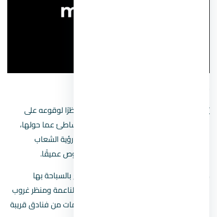
شاطئ الفنار
يُعرف أيضا باسم شاطئ رأس أم سيد وذلك نظرًا لوقوعه على
هضبة أم سيد، لذا سنلاحظ ارتفاع منطقة الشاطئ عما حولها،
وبفضل مياه الشاطئ الصافية ستتمكن من رؤية الشعاب
المرجانية والأسماك الملونة دون الحاجة للغوص عميقًا.
من الشواطئ المميزة التي يمكن أن تستمتع بالسباحة بها
وبممارسة رياضة الغوص، كما يتميز بالرمال الناعمة ومنظر غروب
الشمس الساحر، بالإضافة إلى توافر عدة خدمات من فنادق قريبة