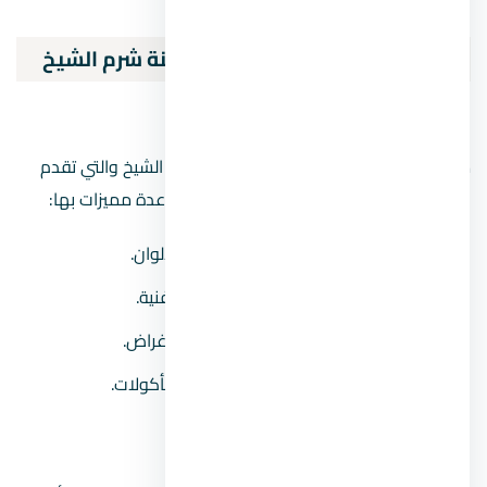
ومطاعم ومقاهي وغيرها.
أفضل الأماكن الترفيهية في مدينة شرم الشيخ
هوليوود مدينة شرم الشيخ
من الأماكن الترفيهية الرائعة في مدينة شرم الشيخ والتي تقدم
حالة من الحيوية والبهجة للزوار، وذلك لوجود عدة مميزات بها:
نوافير مائية راقصة مع الإضاءات ذات الألوان.
يحتوي على مسرح مكشوف للعروض الفنية.
توجد محلات للهدايا التذكارية وجميع الأغراض.
يضم مقاهي ومطاعم تقدم أشهى المأكولات.
أكوا بلو ووتر بارك