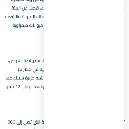
متكاملة جمعت بين الوديان والجبال والصحراء، فضلًا عن البيئة
البحرية المميزة التي توجد بها التي تضم الأسماك الملونة والشعب
المرجانية، بالإضافة إلى البيئة البرية التي تضم حيوانات صحراوية
نادرة.
محمية رأس محمد
فضلًا عن أهمية منطقة رأس محمد في ممارسة رياضة الغوص،
فلها أهمية أخرى بضمها لأول محمية طبيعية في مصر تم
الإعلان عنها في عام 1983، وتقع في جنوب شبه جزيرة سيناء عند
نقطة التقاء خليج السويس مع خليج العقبة، وتبعد حوالي 12 كيلو
متر من مدينة شرم الشيخ.
محمية نبق
تعد أكبر المحميات بالمدينة من حيث المساحة التي تصل إلى 600