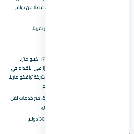
للمطار وخدمة تقديم وجبة إفطار يومية، فضلًا عن توافر
المرافق الأساسية بالغرف.
يبدأ سعر الليلة في الفندق من 121 دولار تقريبًا.
Xperience Golden Sandy Beach
يبعد من مطار شرم الشيخ الدولي حوالي 17 كيلو مترًا،
ويمكنك الذهاب للسوق القديم منه سيرًا على الأقدام في
مدة تُقدر بحوالي 5 دقائق، وتبعد كذلك شركة ترافكو مارينا
من الفندق 14 دقيقة بالسير على الأقدام.
يضم شاطئ خاص وحديقة وغرف مجهزة، مع خدمات نقل
المطار وإفطار يومي وغرف لغير المدخنين.
تبدأ أسعار الليلة الواحدة في الفندق من 30 دولار.