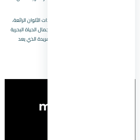
المدينة.
يحتوي على الشعاب المرجانية الصخرية ذات الألوان الرائعة،
كما يوجد به مكان للغوص للاستمتاع بجمال الحياة البحرية
تحت الماء، فهو من الأماكن النادرة والفريدة الذي يعد
مناسبًا لالتقاط الصور التذكارية.
صحراء مدينة شرم الشيخ