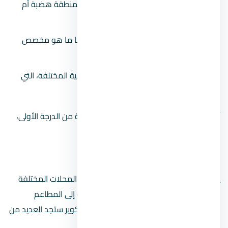
هي عبارة عن ملاهي مائية كبيرة تقع بمنطقة هضبة أم
سيد.
تضم العديد من حمامات السباحة، ومنها ما هو مخصص
للأطفال.
توجد بها الشلالات المائية والألعاب المائية المختلفة، التي
يصل عددها إلى حوالي 44 لعبة.
أكوا بلو ووتر بارك هي وجهة سياحية ترفيهية من الدرجة الأولى،
والتي تناسب الكبار والصغار.
سوهو سكوير
يعد من الأماكن الترفيهية التجارية حيث يضم المحلات المختلفة
كالملابس والهدايا والاكسسوارات، بالإضافة إلى المطاعم
والكافيهات الفاخرة، وعند زيارتك لسوهو سكوير ستجد العديد من
الأقسام به التي تجذب السياح مثل: