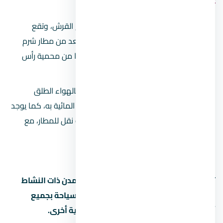
Coral Bay Prestige Apartment
يبعد فقط حوالي 1,9 كيلو مترًا من خليج القرش، وتقع
سوهو سكوير على بعد 9 كيلو مترًا، ويبعد من مطار شرم
الدولي حوالي 5 كيلو مترًا، و27 كيلو مترًا من محمية رأس
محمد.
يضم مركز للياقة البدنية وحمام سباحة بالهواء الطلق
وخدمات استقبال وتقام بعض الأنشطة المائية به، كما يوجد
سبا ونادي صحي وخدمات غرف وخدمة نقل للمطار، مع
توافر أماكن للعب التنس والبلياردو.
يبدأ سعر الليلة من 300 دولار.
تعد مدينة شرم الشيخ واحدة من أضخم المدن ذات النشاط
السياحي في مصر، واقتصادها قائم على السياحة بجميع
أشكالها، وتنافس في ذلك عدة مدن ساحلية أخرى.