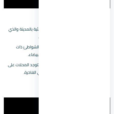
خليج نعمة
يعد من أشهر المواقع السياحية والشاطئية بالمدينة والذي
يأتي إليه السياح عند زيارتهم لشرم الشيخ.
يضم الفنادق والقري السياحية الراقية والشواطئ ذات
المنظر الساحر والمياه الصافية برمالها البيضاء.
يضم خليج نعمة ممشي سياحي طويل، تتوجد المحلات على
جانبيه، كما توجد به المطاعم والمقاهي الفاخرة.
شاطئ الفنار