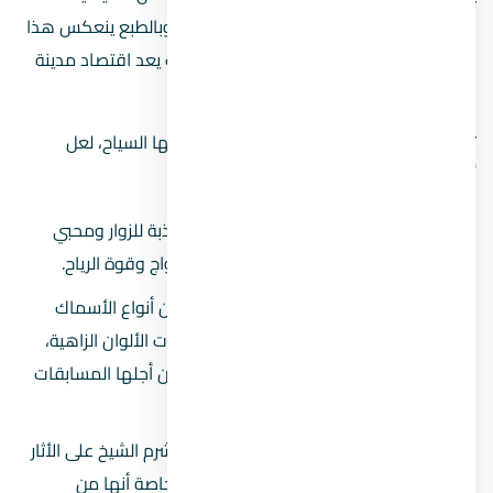
والأنشطة المتعددة التي تخدم زوار المدينة، وبالطبع ينعكس هذا
الأمر بشكل إيجابي على اقتصاد المدينة، حيث يعد اقتصاد مدينة
شرم الشيخ قائم على السياحة بالدرجة الأولى.
توجد العديد من الأنشطة بالمدينة التي يفضلها السياح، لعل
أهمها ما يلي:
رياضة الشراع:
من الرياضات المائية الجاذبة للزوار ومحبي
التحكم بالقارب الشراعي مع تلاطم الأمواج وقوة الرياح.
صيد الأسماك:
تضم المنطقة العديد من أنواع الأسماك
المختلفة والنادرة، منها أسماك الزينة ذات الألوان الزاهية،
والأخرى هي أسماك الصيد التي تقام من أجلها المسابقات
ويتجمع بها محترفي الصيد.
رياضة الغوص:
تحتوي شواطئ مدينة شرم الشيخ على الأثار
النادرة والمناظر الخلابة في أعماقها، وخاصة أنها من