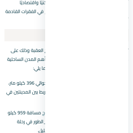
أيقونة الحياة الترفيهية، ومدينة متكاملة سكنيًا واقتصاديًا
وسياحيًا، ولأهميتها الكبيرة نستعرض معكم في الفقرات القادمة
أهم المعلومات عن شرم الشيخ.
موقع شرم الشيخ على الخريطة
تقع المدينة عند ملتقى خليج السويس وخليج العقبة وذلك على
ساحل البحر الأحمر، وتوجد بينها صلة ربط مع أهم المدن الساحلية
والمركزية في مصر، كما سنتناول أهمها فيما يلي:
تبعد شرم الشيخ من مدينة مرسى علم حوالي 396 كيلو متر،
ويوجد طريق القصير_مرسى علم الذي يربط بين المدينتين في
رحلة قد تستغرق أكثر من 6 ساعات.
تبعد شرم الشيخ من مدينة
مرسى مطروح
مسافة 959 كيلو
متر تقريبا، ويربط بينهما طريق رأس سدر_الطور في رحلة
تستغرق غالبًا حوالي 11 ساعة أو أقل بقليل.