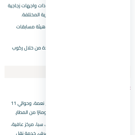
القارب الزجاجي
، وهو عبارة عن غواصة ذات واجهات زجاجية
تغوص في الأعماق لعرض الكائنات البحرية المختلفة.
سباق سيارات غيبلي
، والذي يقام على هيئة مسابقات
عالمية، مع توفير سبل الأمان.
الإسطبل
، يمكنك الاستمتاع بتجربة فريدة من خلال ركوب
الخيل، وذلك على شاطئ البحر مباشرة.
فنادق في مدينة شرم الشيخ
Coral Sea Aqua Club Resort
يبعد فقط حوالي 2,5 كيلو مترًا من خليج نعمة، وحوالي 11
كيلو مترًا من سوهو سكوير، و12 كيلو ومترًا من المطار.
يضم صالة ألعاب رياضية، تراس، مسبحان، سبا، مركز عافية،
مواقف سيارات مجانية، مطعم، خدمة غرف، خدمة نقل