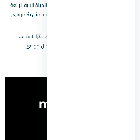
تضم المنطقة محمية سانت كاترين ذات الحياة البرية الرائعة
والأشجار الفريدة، والمعالم التاريخية الدينية مثل بئر موسى
وبئر هارون وعددًا من مقابر الأنبياء.
يتمتع بأجواء ثلجية باردة في فصل الشتاء نظرًا لارتفاعه
الشاهق، ويقرب منه جبل الصفصافة وجبل موسى.
الثقب الأزرق