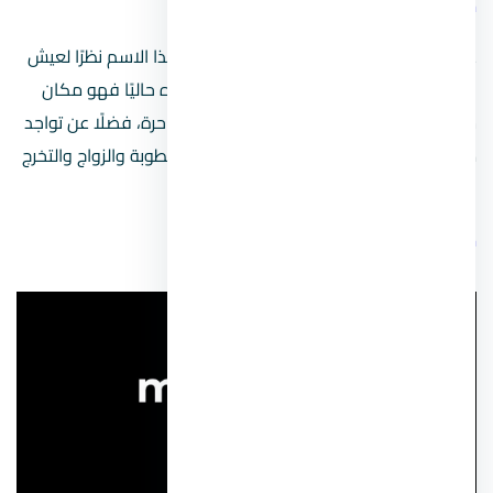
خليج القرش
على حسب بعض الأقاويل فإن تم تسميته بهذا الاسم نظرًا لعيش
القروش قديمًا في هذه البقعة، ولكن ما نراه حاليًا فهو مكان
شاطئي مميز أمن تمامًا ويمتاز بالطبيعة الساحرة، فضلًا عن تواجد
مراكز به لإقامة الاحتفالات مثل احتفالات الخطوبة والزواج والتخرج
وغيرها.
خليج نعمة