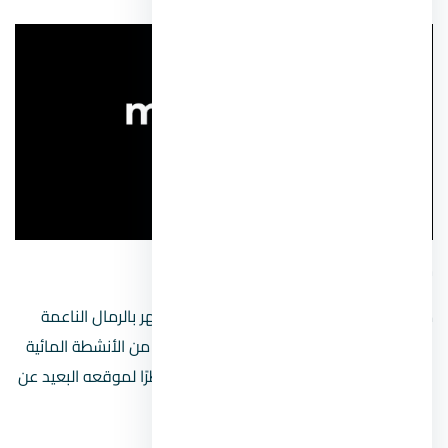
شاطئ تيرازينا
من أميز شواطئ مدينة شرم الشيخ حيث يشتهر بالرمال الناعمة
والمياه الزرقاء الصافية، وتُمارس فيه العديد من الأنشطة المائية
الممتعة، كما يتميز هذا الشاطئ بالهدوء نظرًا لموقعه البعيد عن
الزحام في منطقة الميناء القديمة.