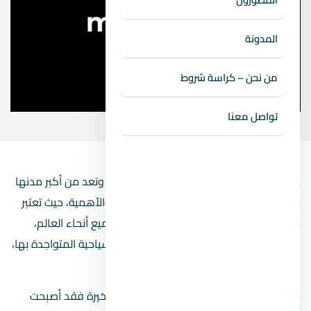
المدونة
من نحن – كراسة شروط
تواصل معنا
مدينة شرم الشيخ تتبع محافظة جنوب سيناء وتعد من أكبر مدنها
من حيث المساحة وكذلك من حيث المكانة والأهمية، حيث تعتبر
مدينة سياحية عالمية يقصدها السياح من جميع أنحاء العالم،
وذلك لطبيعتها الساحرة والمعالم الأثرية والسياحية المتواجدة بها،
كما تعد مركز لممارسة رياضة الغوص.
مع تطور الحياة السياحية بالمدينة بالفترات الأخيرة فقد أصبحت