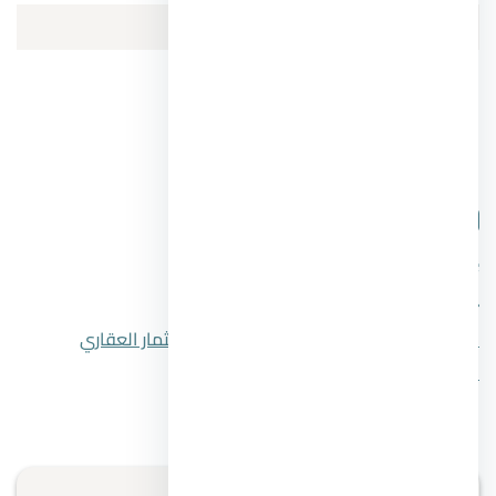
تعرف ايضا على:
اهم 10 قرى سياحية في شرم الشيخ
قرى راس سدر واهم المنتجعات بها
شارك المقال
فيسبوك
تويتر
واتساب
لينكدإن
المقال السابق
8 من أهم استراتيجيات الاستثمار العقاري
المقال التالي
بديل الرخام للصاله