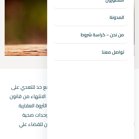
المدونة
من نحن – كراسة شروط
تواصل معنا
قانون البناء الجديد 2021 الموحد يهدف لوضع حد للتعدي على
الاراضي الزراعية وسيتم التعامل بالقانون بعد الانتهاء من قانون
التصالح ومن ابرز ملفات القانون الحفاظ على الثروة العقارية
والتنظيم والبناء بالشكل الذي يضمن انشاء وحدات صحية
للمواطن والتعديلات تعالج القصور في القانون للقضاء علي
ظاهرة العشوائيات.