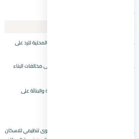
ـ حوكمة التراخيص للبناء ومتابعة تنفيذها.
الاجراءات التنفيذية
ـ تم تشكيل لجنة من وزارة الاسكان والتنمية المحلية للرد على
الاستفسارات بخصوص التطبيق للاشتراطات.
ـ تم وضع تصور للتعامل مع حالات التصالح على مخالفات البناء
قبل البدء في قانون البناء الجديد
منظومة الاشتراطات الضوابط التخطيطية والبنائة على
مستوى الجمهورية
أولًا: أحكام عامة
يضمن قانون البناء الجديد 2021 ضمان مستوى تنظيمي للاسكان