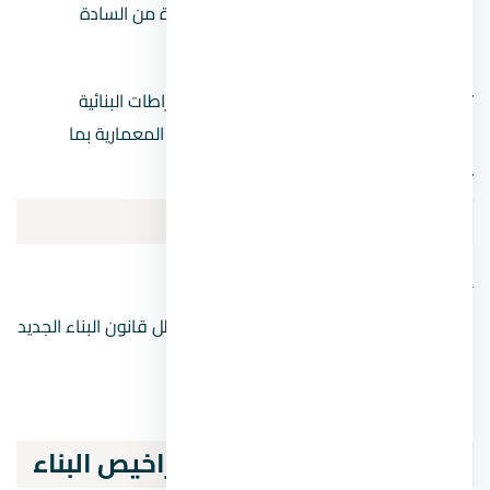
يتم احتساب فترة ايقاف الاعمال الصادرة من السادة
المحافظين ضمن مدة سريان الترخيص.
تم تكليف الجامعات التي قامت بإعداد الاشتراطات البنائية
والتخطيطية بعمل تصميمات عامة للوجهات المعمارية بما
يتوافق مع البيئة المناخية .
الجهات المختصة للتراخيص
إقرأ ايضاً: قانون البناء الجديد 2020 تفاصيل
الجهات المسئولة لاصدار تراخيص البناء في ظل قانون البناء الجديد
وحسب الاشتراطات
قانون البناء الجديد
الاجراءات الخاصة بإصدار تراخيص البناء