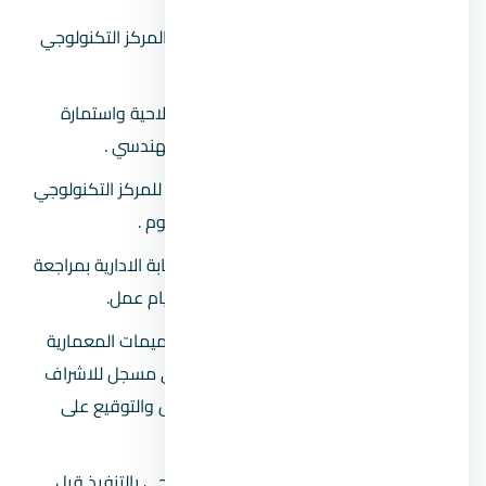
تم استيفاء النموذج المخصص لذلك بالمركز التكنولوجي
التابع للمحافظة .
يرسل المركز التكنولوجي شهادة الصلاحية واستمارة
الرغبات الي الجامعة لتحديد المكتب الهندسي .
تقوم الجامعة بارسال ملف التراخيص للمركز التكنولوجي
بالمحافظة خلال فترة من 30الي 60 يوم .
تقوم لجنة الفحص المشكلة من الرقابة الادارية بمراجعة
كافة اوراق التخصيص خلال فترة 10ايام عمل.
يسلم المركز المتقدم صورة من التصميمات المعمارية
والانشائية للتعاقد مع مكتب هندسي مسجل للاشراف
على عملة البناء والتعاقد مع المقاول والتوقيع على
اقرارات الخاصة بالتراخيص.
يلتزم المواطن بإخطار المركز التكنولوجي بالتنفيذ قبل