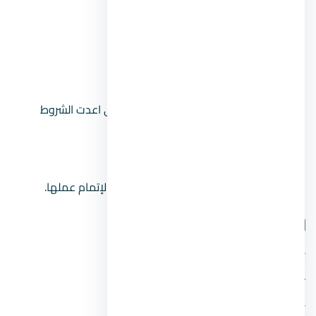
ممثل وحدة المتغيرات المكانية.
مدير الادارة الهندسية .
مدير ادارة التخطيط والتنمية العمرانية.
احدي الوحدات الخاصة من الجامعة التي اعدت الشروط
الاجرائية.
المركز التكنولوجي لخدمة المواطنين.
للجنة الحق ان تستعين بمن تراه مناسباً لإتمام عملها.
شارك المقال
فيسبوك
تويتر
واتساب
لينكدإن
المقال السابق
مصانع كرتون للبيع