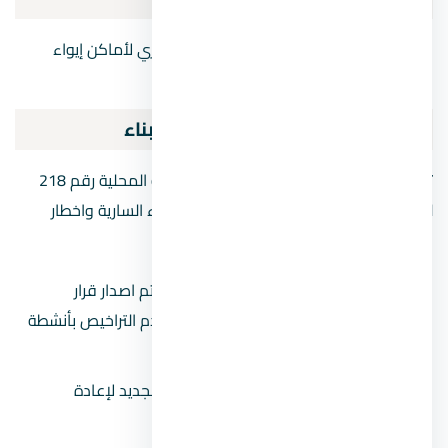
نظم قانون البناء الجديد الالتزام بالكود المصري لأماكن إيواء
السيارات وضرورة توفير أماكن الانتظار.
الاجراءات التنفيذية لبدأ اعمال البناء
تتولي اللجان المشكلة وفقًا لقرار وزير التنمية المحلية رقم 218
لعام 2020 والمختصة بمراجعة تراخيص البناء السارية واخطار
الجهة الادارية المختصة بالآتي:
التراخيص المطابقة لصحيح القانون:
يتم اصدار قرار
الاستئناف او بدأ الاعمال مع الالتزام بعدم التراخيص بأنشطة
تجارية.
التراخيص الغير مطابقة:
قانون البناء الجديد لإعادة
الترخيص وفقاً للاشتراطات الجديدة.