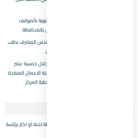
البدء بخمسة عشر يوما.
المهندس المشرف يصدر تقارير ربع سنوية بالموقف
التنفيذي ويسلمها للمركز التكنولوجي بالمحافظة.
مع انتهاء كافة الاعمال يتقدم المهندس المشرف بطلب
اصدار شهادة صلاحية المبني للاشغال.
تقوم لجنة الفحص والجهات الادارية خلال خمسة عشر
يوم من استلام شهادة الصلاحية معاينة الاعمال المنفذة
والتأكد من مطابقتها للتراخيص ومخاطبة المركز
التكنولوجي لاصدار خطابات المرافق.
لجان الفحص ومسؤلياتها
حسب قانون البناء الجديد تشكل بكل محافظة لجنة او اكثر برئاسة
المحافظ او من يفوضة وعضوية كلا من