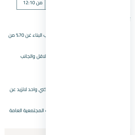
أرضي +4
16
من 12:10
ثالثاً: مساحات الاراضي ونسب البناء
قانون البناء الجديد 2021 لاتزيد فية نسب البناء غن 70% من
مساحة الارض.
الالتزام بالأرتداد الجانبي جانب واحد على الاقل والجانب
الخلفي 2.5 متر.
لا يقل عرض قطعة الارض عن 8.5 متر.
الحد الاقصي لمساحات الارض لمبني سكني واحد لاتزيد عن
4200 متر.
الحد الادني لقطعة الارض يرجع للخدمات المجتمعية العامة
والخاصة.
رابعاً: أماكن انتظار السيارات