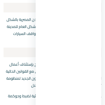
القضاء على العشوئيات
نظم قانون البناء الجديد 2021 في جميع المدن المصرية بالشكل
الذي يضمن عدم العشوائية في الشوارع او الشكل العام للمدينة
بحيث ينظم الارتفاعات ومساحات الشوارع ومواقف السيارات
وغيرها من التنظيمات.
الحوكمة
في ظل قانون البناء الجديد 2021 يتم السماح بإستئناف أعمال
المباني وضبط وحوكمة العمران بما يتماشى مع القوانين الحالية
للمباني لحين الأنتهاء من الاطار الفني والقانون الجديد لمنظومة
تكنولوجية رقمية متكاملة، ويأتي ذلك من خلال
ـ وضع الاشتراطات والضوابط التنظيمية والبنائية لضبط وحوكمة
العمران.