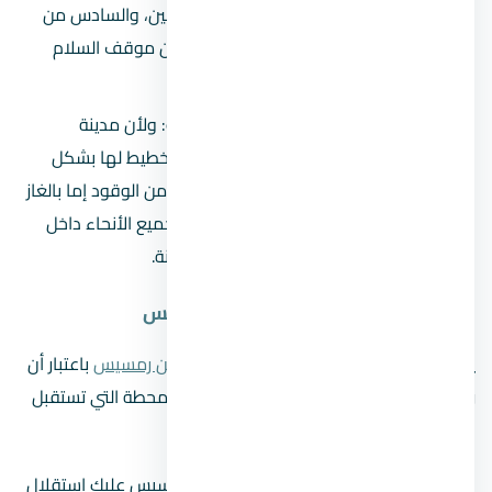
مثل الاسكندرية، والعين السخنة، والعلمين، والسادس من
اكتوبر، وهو من المواصلات التي تربط بين موقف السلام
وبين الرحاب.
الأتوبيسات الخاصة بالعاصمة الإدارية
: ولأن مدينة
العاصمة من المدن الجديدة التي يتم التخطيط لها بشكل
جديد وبشكل عصري تم تخصيص نوعين من الوقود إما بالغاز
الطبيعي، أو بالكهرباء، بحيث أن تشمل جميع الأنحاء داخل
المدينة لتسهيل الأمر على قاطني المدينة.
مواصلات العاصمة الادارية من رمسيس
يبحث الكثير عن
مواصلات العاصمة الادارية من رمسيس
باعتبار أن
رمسيس من أشهر محطات القاهرة، وهي المحطة التي تستقبل
العديد من الركاب.
ولكي تصل إلى العاصمة الإدارية من رمسيس عليك استقلال