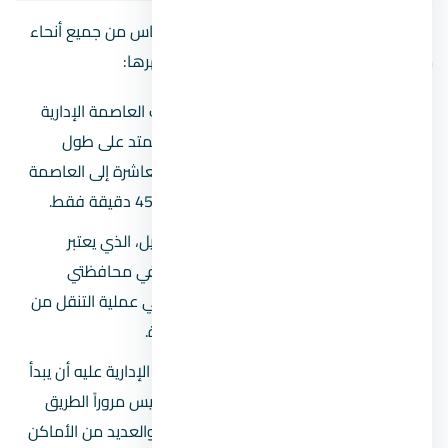
فيما يلي بعض الطرق العديدة التي يمكن للناس من جميع أنحاء
مصر الوصول بها إلى العاصمة الإدارية، وأشهرها:
القطار الكهربائي
: هي إحدى مواصلات العاصمة الإدارية
من موقف السلام إلى المعادي وهي تمتد على طول
الطريق إلى مدينة العاشر، الانتقال من العاشرة إلى العاصمة
الإدارية سهل للغاية. المدينتان على بعد 45 دقيقة فقط.
القطار المعلق
: ويساهم الخط المونوريل، الذي يعتبر
المحطة الواصلة بين أكتوبر
والشيخ زايد
في محافظتي
القاهرة والجيزة عبر محور روض الفرج، في عملية التنقل من
العاصمة إلى المناطق المحيطة والعودة.
القطار السريع
: لكي يصل إلى العاصمة الإدارية عليه أن يبدأ
مسيرته من مدينة العاشر مارًا على السويس مروراً الطريق
الدائري فهو يصل بين العاصمة الإدارية والعديد من الأماكن