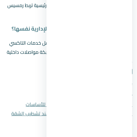
القطار الكهربائي الخفيف الذي يمر بمحطات رئيسية تربط رمسيس
بالعاصمة الإدارية.
هل توجد وسائل نقل داخل العاصمة الإدارية نفسها؟
بالتأكيد فداخل العاصمة الإدارية الجديدة تعمل خدمات التاكسي
الذكي والسيارات الكهربائية، بالإضافة إلى شبكة مواصلات داخلية
متكاملة تربط بين الأحياء والمناطق الحيوية.
شارك المقال
فيسبوك
تويتر
واتساب
لينكدإن
المقال السابق
10 من أفضل أنواع الأسمنت للأساسات
المقال التالي
أفضل المواد العازلة للصوت عند تشطيب الشقة