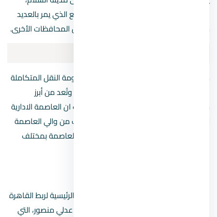
وطريق السويس وذلك من خلال القطار السريع الذي يمر بالعديد
من المحطات سواء في القاهرة أو غيرها من المحافظات الأخرى.
مترو العاصمة الإدارية الجديدة
مترو العاصمة الإدارية الجديدة يُشير إلى منظومة النقل المتكاملة
التي تربط القاهرة بالعاصمة الإدارية الجديدة، وتُعد من أبرز
مشروعات البنية التحتية الحديثة في مصر حيث ان العاصمة الادارية
لا يمر المترو بداخلها ولكنه قد يسهل انتقالك من والي العاصمة
حيث يوصلك باقرب مجطات المترو التي تربط العاصمة بمختلف
المناطق.
القطار الكهربائي الخفيف (LRT)
القطار الكهربائي الخفيف (LRT) هو الوسيلة الرئيسية لربط القاهرة
بالعاصمة الإدارية الجديدة. ينطلق من محطة عدلي منصور، التي