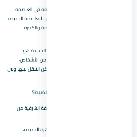
ولأن الغرض من المشروع ده هو تقليل الكثافة في العاصمة
الرئيسية القاهرة، فقد تم اختيار الموقع الجديد للعاصمة الجديدة
بعناية؛ لأنه سيتم نقل جميع المؤسسات الهامة والكبيرة
والحكومية إليه.
ولأن الاستثمار العقاري في العاصمة الإدارية الجديدة هو
المستقبل، فتعتبر العاصمة محط نظر العديد من الأشخاص،
ويبحثون عن طريقة الوصول إليها، وكيف يمكن التنقل بينها وبين
العديد من المحافظات الأخرى.
فكان السؤال: فين موقع العاصمة بالضبط؟
تقع العاصمة الإدارية الجديدة في المنطقة الشرقية من
القاهرة.
تأتي بعد مدينة المستقبل، ومدينة القاهرة الجديدة،