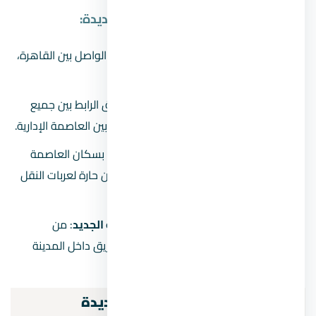
الطرق الموصلة للعاصمة الادارية الجديدة:
الطريق الدائري الأوسط
: وهو الطريق الواصل بين القاهرة،
والسويس
والعين السخنة
.
الطريق الدائري الإقليمي
: وهو الطريق الرابط بين جميع
المحافظات في جمهورية مصر العربية وبين العاصمة الإدارية.
محور قناة السويس
: وهو طريق خاص بسكان العاصمة
الإدارية، هذا إلى جانب ما تم تخصيصه من حارة لعربات النقل
الثقيل.
الطريق الجديد داخل العاصمة الادارية الجديد
: من
المخطط داخل مدينة العاصمة إنشاء طريق داخل المدينة
بطول حوالي 194 كم.
مواصلات العاصمة الادارية الجديدة