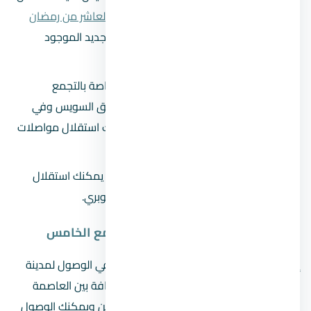
مواصلات العاصمة الإدارية من موقف
العاشر من رمضان
مع التأكد من أنه سيصل إلى الموقف الجديد الموجود
بمدينة السلام.
من موقف العاشر استقل المواصلة الخاصة بالتجمع
الخامس قم بالبحث عن المواصلات لطريق السويس وفي
حال عدم وجود مواصلات التجمع يمكنك استقلال مواصلات
الزهراء.
عند الوصول إلى موقف طريق السويس يمكنك استقلال
مواصلة لمدينة بدر وستجدها أسفل الكوبري.
المسافة بين العاصمة الادارية والتجمع الخامس
إن كنت من ساكني
التجمع الخامس
وترغب في الوصول لمدينة
المستقبل، فمن المؤكد أنك تعتقد ان المسافة بين العاصمة
الادارية والتجمع الخامس مسافة طويله ولكن ويمكنك الوصول