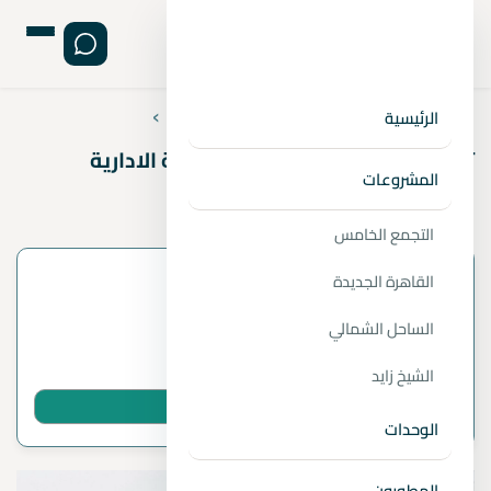
›
›
›
الصفحة الرئيسية
المقالات
استشارات عقارية
الرئيسية
تعرف على أسرع مواصلات العاصمة الادارية
المشروعات
الجديدة 2026
التجمع الخامس
معلومات المقال
القاهرة الجديدة
الساحل الشمالي
بواسطة
1 دقائق قراءة
الشيخ زايد
شارك المقال عبر واتساب
الوحدات
المطورون