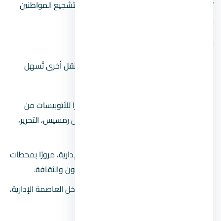
توفر المحطة أيضًا مواقف مجانية للسيارات لتشجيع المواطنين
على استخدام وسائل النقل العامة. ​
وسائل النقل المكملة
بالإضافة إلى القطار الكهربائ، هناك وسائل نقل أخرى تُسهل
الوصول إلى العاصمة الإدارية:​
أتوبيسات نقل جماعي
: تعمل 48 مسارًا للأتوبيسات من
مناطق مختلفة في القاهرة الكبرى، مثل رمسيس، التحرير،
والهرم، لتصل إلى العاصمة الإدارية.
المونوريل
: يربط مدينة نصر بالعاصمة الإدارية، مرورًا بمحطات
مثل الاستاد، الحي السكني، ومدينة الفنون والثقافة.
الميني باص
: تخدم المناطق السكنية داخل العاصمة الإدارية،
مثل المستقبل، الشروق، وبدر.