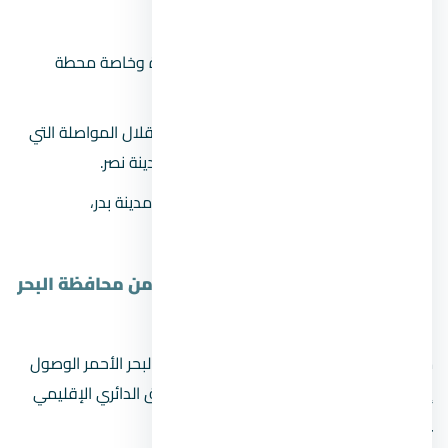
الدقهلية
يتم استقلال القطار للوصول إلى القاهرة وخاصة محطة
رمسيس.
ثم أخذ سيارة إلى موقف العاشر، ثم استقلال المواصلة التي
توصلك إلى التجمع الخامس، أو زهراء مدينة نصر.
قم بالسؤال عن السيارات الموتجهة إلى مدينة بدر،
واستقلالها.
مواصلات العاصمة الادارية الجديدة من محافظة البحر
الأحمر
من خلال طريق
العين السخنة
يمكن لسكان البحر الأحمر الوصول
إلى العاصمة الإدارية حيث بعد الوصول للطريق الدائري الإقليمي
يمكن الوصول مباشرة إلى العاصمة الإدارية.