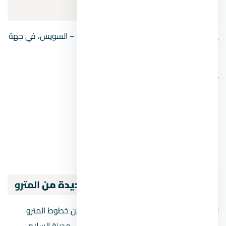
العاصمة الإدارية
يقع المطار على الكيلو 61 من طريق القاهرة – السويس، في جهة
الشرق من مطار القاهرة الدولي.
يحيط بالمطار أربعة طرق أساسية هي:
طريق السويس.
طريق العين السخنة.
الطريق الدائري الأوسط.
الطريق الإقليمي.
مواصلات العاصمة الادارية الجديدة من
المترو
لكي تتمكن من الوصول للعاصمة الجديدة من خطوط المترو
يمكنك ذلك من خلال المحطات التي تؤدي إلى مدينة السلام،