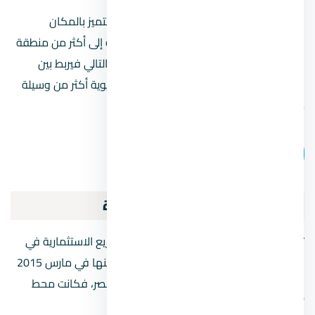
ونظرًا لموقع العاصمة الإدارية الجديدة حيث تتميز بالمكان
الاستراتيجي المهم، فقد تم تقسيم العاصمة إلى أكثر من منطقة
كل منطقة لها وسائل مواصلات مختلفة، وبالتالي فيربط بين
العاصمة والعديد من المناطق المميزة والحيوية أكثر من وسيلة
مواصلات.
اتصل بنا
موقع العاصمة الإدارية الجديدة
تعتبر العاصمة الجديدة من أهم وأكبر المشاريع الاستثمارية في
المنطقة، منذ بدء إعلان الحكومة المصرية عنها في مارس 2015
في المؤتمر الخاص بدعم وتنمية الإقتصاد بمصر، فكانت محط
أنظار كثير من المستثمرين.