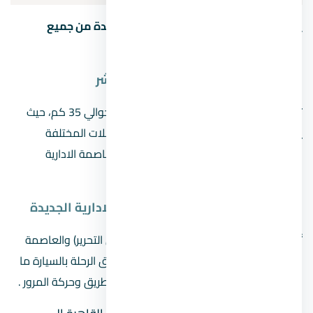
يمكن الوصول إلى العاصمة الإدارية الجديدة من جميع
المحافظات من خلال الطرق التالية:
المسافة بين العاصمة الادارية والعاشر
تبلغ المسافة بين العاصمة الادارية والعاشر حوالي 35 كم، حيث
يمكن استقلال أي وسيلة من وسائل المواصلات المختلفة
والسريعة والتي تسهل الوصول الي طريق العاصمة الادارية
الجديدة.
المسافة من القاهرة الى العاصمة الادارية الجديدة
تُقدّر المسافة بين وسط القاهرة (مثل ميدان التحرير) والعاصمة
الإدارية الجديدة بحوالي 45 كيلومترًا، وتستغرق الرحلة بالسيارة ما
بين 45 دقيقة إلى ساعة تقريبًا، حسب حالة الطريق وحركة المرور .