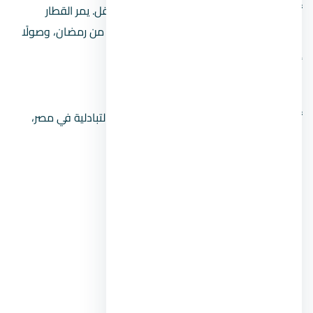
تُعد مركزًا تبادليًا هامًا يربط بين عدة وسائل نقل. يمر القطار
بمحطات متعددة، منها: الشروق، بدر، العاشر من رمضان، وصولًا
إلى العاصمة الإدارية الجديدة.
محطة عدلي منصور التبادلية
تُعتبر محطة عدلي منصور من أكبر المحطات التبادلية في مصر،
حيث تربط بين:​
الخط الثالث لمترو الأنفاق.
القطار الكهربائي الخفيف (LRT).
خطوط السكة الحديد.
أتوبيسات السوبرجيت.
الأتوبيس الترددي.​