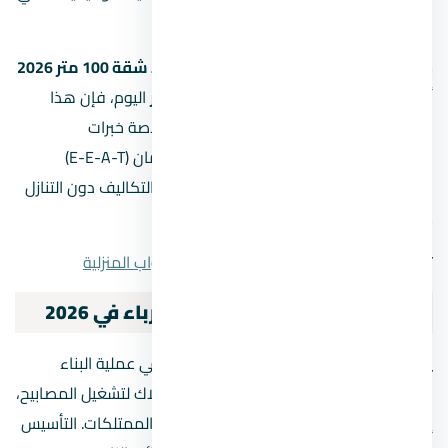
الغش التجاري في الخامات.
سواء كنت تبحث عن
تكلفة تأسيس كهرباء شقة 100 متر 2026
أو تريد معرفة
سعر نقطة الكهرباء في مصر
اليوم، فإن هذا
المقال هو مرجعك الأساسي. سنقدم لك خلاصة خبرات
المهندسين والفنيين لضمان أعلى معايير الأمان (E-E-A-T)
والجودة في منزلك، مع نصائح عملية لتقليل التكاليف دون التنازل
عن الجودة.
تعرف علي تعرف علي
3 من أفضل أنواع الأبواب المنزلية
أهمية التأسيس السليم للكهرباء في 2026
يعتبر
تشطيب الكهرباء للشقة
حجر الزاوية في عملية البناء
والتشطيب. تتجاوز أهميته مجرد توصيل الأسلاك لتشغيل المصابيح،
إذ يشكل العامل الرئيسي في حماية الأرواح والممتلكات. التأسيس