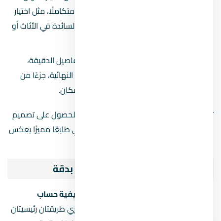
التي تكمل ديكور الغرفة لتعطي مظهرًا متكاملًا، مثل اختيار
ألوان المفاتيح التي تتماشى مع الألوان السائدة في الأثاث أو
الجدران.
الاهتمام بالتفاصيل الصغيرة:
تعد التفاصيل الدقيقة،
كنوعية المواد المستخدمة والتشطيبات النهائية، جزءًا من
العناصر التي تضيف لمسة خاصة على المكان.
تعتبر هذه الأكسسوارات الحديثة خيارًا مثاليًا للحصول على تصميم
كهربائي عصري يلبي احتياجات المنزل ويضفي طابعًا مميزًا يعكس
جمال التصميم الداخلي.
كيفية حساب مصنعية الكهربائي بدقة
واحدة من أكثر النقاط التي تثير الجدل هي
كيفية حساب
مصنعية الكهربائي
. يوجد في السوق المصري طريقتان رئيسيتان