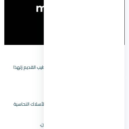
الفرق بين التشطيب الحديث والتقليدي
هناك فرق كبير بين التشطيب الحديث و التشطيب القديم زلهذا
سوف نوضح لكم ما هو الفرق
التشطيب التقليدي:
يعتمد على مواد وخامات أساسية مثل الأسلاك النحاسية
فقط.
تصميم الإضاءة والمقابس ثابت وغير مرن.