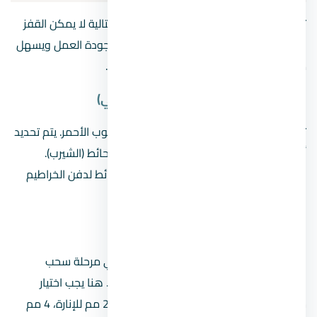
تمر عملية
تشطيب الكهرباء
بعدة مراحل متتالية لا يمكن القفز
فوق إحداها. الالتزام بالترتيب الصحيح يضمن جودة العمل ويسهل
مهام الحرفيين الآخرين مثل السباك والمحارة.
1. مرحلة التكسير ومد الخراطيم (الرمي)
تبدأ هذه المرحلة بعد استلام الشقة على الطوب الأحمر. يتم تحديد
أماكن العلب والمفاتيح والبرايز بالرسم على الحائط (الشيرب).
بعدها، يبدأ الفني بتكسير المسارات في الحوائط لدفن الخراطيم
وتثبيت العلب الماجيك.
2. مرحلة سحب الأسلاك
بعد الانتهاء من أعمال المحارة (اللياسة)، تأتي مرحلة سحب
الأسلاك داخل الخراطيم التي تم تثبيتها سابقاً. هنا يجب اختيار
سماكة السلك المناسبة لكل استخدام (مثلاً 2 مم للإنارة، 4 مم