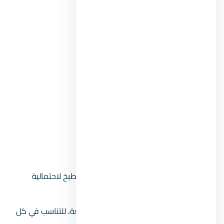
عدد فيش الكهرباء وأماكنها.
خط للإنترنت إذا كنت تحتاج ذلك.
خط للتليفون الأرضي.
خط للسخان.
خطوط للتكييفات.
خطوط للغسالة.
الوصلات التي ستحتاجها في المطبخ.
وصلات للنجف وإضاءات الجيبسن بورد.
ننصحك بعمل العديد من الفيش في المطبخ لاحتمالية
الحاجة إليها.
التنويع بين فيش منخفضة وأخرى مرتفعة، للتناسب في كل