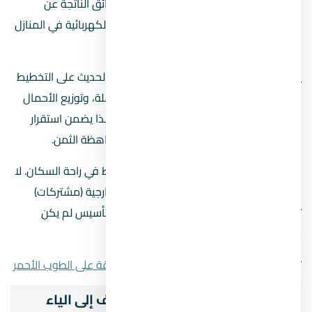
السليم يجنبك مخاطر الماس الكهربائي والحرائق الناتجة عن
الأحمال الزائدة، خاصة مع تزايد عدد الأجهزة الكهربائية في المنازل
الحديثة.
يعتمد نجاح
تشطيبات كهرباء شقق
العصر الحديث على التخطيط
المستقبلي. يجب مراعاة أماكن الأثاث المحتملة، وتوزيع الأحمال
بشكل متوازن على لوحة الكهرباء الرئيسية. هذا يضمن استقرار
التيار الكهربائي ويطيل عمر الأجهزة المنزلية باهظة الثمن.
علاوة على ذلك، يساهم التوزيع الذكي للنقاط في راحة السكان. لا
شيء أسوأ من الاضطرار لاستخدام وصلات خارجية (مشتركات)
تشوه المنظر العام وتسبب تعثراً، فقط لأن التأسيس لم يكن
مدروساً بدقة منذ البداية.
تعرف علي
11 خطوة من خطوات تشطيب شقة على الطوب الأحمر
خطوات تشطيب الكهرباء من الألف إلى الياء