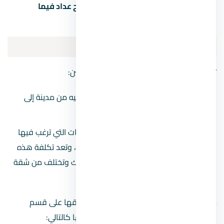
جهة مسؤولة حتى تستطيع استخراج عداد فيما
بعد.
أسعار تشطيب الكهرباء للشقة
تنقسم تكلفة الكهرباء في الشقة إلى قسمين:
قسم المرحلة الأولى، والأسعار تختلف فيه من مدينة إلى
أخرى ومن بلد إلى بلد.
قسم المرحلة الثانية، ويضم تكلفة الأدوات التي ترغب فيها
(مثل عدد الإضاءات والأباجورات وغيرها)، وتعد تكلفة هذه
المرحلة متوقفة عليك وعلى مدى حاجتك وتختلف من شقة
إلى أخرى.
مصنعية تشطيب الكهرباء للشقة يمكن تطبيقها على قسم
المرحلة الأولى من تركيب الكهرباء، وتفاصيلها كالتالي: