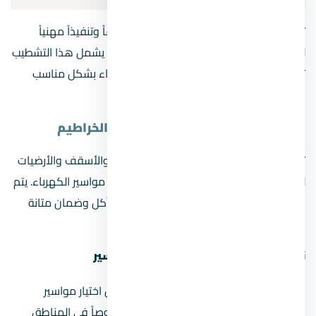
تشطيب الكهرباء للشقة يتطلب تخطيطاً دقيقاً وتنفيذاً مهنياً
لضمان الكفاءة والأمان على المدى الطويل. يشمل هذا التشطيب
ثلاث مراحل أساسية تساهم في توزيع الكهرباء بشكل مناسب
وآمن داخل المنزل.
المرحلة الأولى: تأسيس المواسير والخراطيم
تبدأ عملية تشطيب الكهرباء بتكسير الحوائط والأسقف والأرضيات
لتهيئة المسارات التي سيتم من خلالها تمديد مواسير الكهرباء. يتم
اختيار المواد ذات الجودة العالية لمقاومة التآكل وضمان متانة
النظام الكهربائي لسنوات طويلة.
نصائح لضمان الجودة أثناء تركيب المواسير
استخدام مواد مقاومة للتآكل:
يفضل اختيار مواسير
وخراطيم مقاومة للرطوبة والتآكل، خصوصاً في المناطق