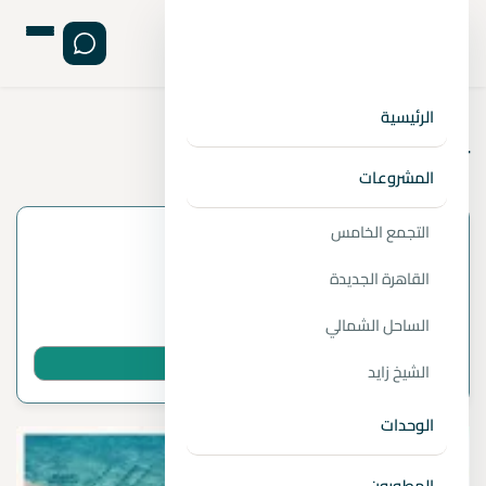
›
›
›
الصفحة الرئيسية
المقالات
تشطيبات
الرئيسية
تشطيب الكهرباء للشقة 2026
المشروعات
التجمع الخامس
معلومات المقال
القاهرة الجديدة
بواسطة
1 دقائق قراءة
الساحل الشمالي
شارك المقال عبر واتساب
الشيخ زايد
الوحدات
المطورون