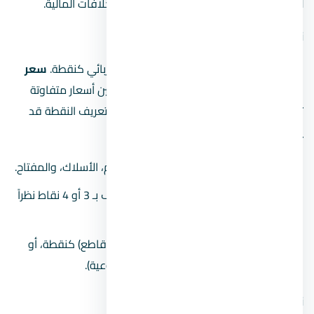
للمحاسبة، ومن الضروري فهمهما لتجنب الخلافات المالية.
نظام النقاط (Point System)
في هذا النظام، يتم احتساب كل “مخرج” كهربائي كنقطة.
سعر
نقطة الكهرباء في مصر 2026
يتراوح عادة بين أسعار متفاوتة
تعتمد على المنطقة وخبرة الفني. لكن احذر، تعريف النقطة قد
يختلف من فني لآخر.
النقطة العادية:
تشمل العلبة، الخراطيم، الأسلاك، والمفتاح.
حساب التكييف:
غالباً ما يُحسب التكييف بـ 3 أو 4 نقاط نظراً
للمجهود والأسلاك السميكة.
اللوحة الرئيسية:
تُحسب كل خط فيها (قاطع) كنقطة، أو
يتم الاتفاق عليها بمبلغ مقطوع (مقطوعية).
نظام المقطوعية (Lump Sum)