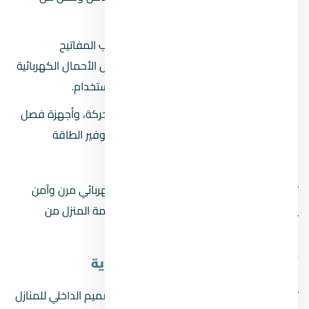
احتمالية حدوث تماس كهربائي.
علب التوصيل والتوزيع:
تستخدم لتركيب المفاتيح
والمقابس، ويجب اختيار علب قوية تتحمل الأحمال الكهربائية
وتثبت في أماكن استراتيجية لتسهيل الاستخدام.
الأدوات الحديثة:
تشمل مستشعرات الحركة، وأجهزة فصل
الكهرباء الأوتوماتيكية التي تساعد في توفير الطاقة
وتحسين الأمان.
تساهم هذه المستلزمات في إنشاء نظام كهربائي مرن وآمن
يضمن الراحة للمستخدمين ويحافظ على سلامة المنزل من
المخاطر المحتملة.
أكسسوارات الكهرباء للمنازل العصرية
تعد أكسسوارات الكهرباء جزءًا هامًا من التصميم الداخلي للمنازل