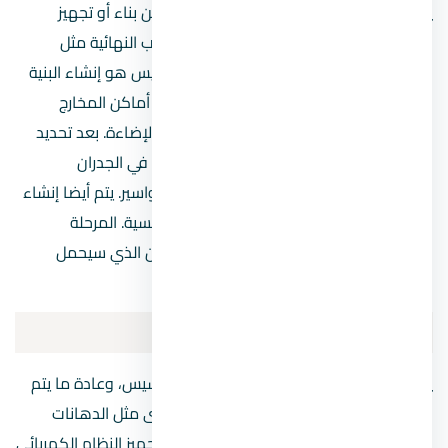
يتم التأسيس الكهربائي في المرحلة الأولية من بناء أو تجهيز
الشقة أو العقار، وقبل أن تبدأ أعمال التشطيب النهائية مثل
الدهانات وتركيب الأرضيات. الهدف من التأسيس هو إنشاء البنية
الأساسية لنظام الكهرباء، وهو يشمل تحديد أماكن المخارج
الكهربائية مثل المقابس والمفاتيح وأماكن الإضاءة. بعد تحديد
هذه المواقع، يتم تركيب المواسير الكهربائية في الجدران
والأسقف، ثم تمديد الأسلاك داخل هذه المواسير. يتم أيضا إنشاء
الدوائر الكهربائية وتوصيلها بلوحة التوزيع الرئيسية. المرحلة
الأساسية للتأسيس هي إعداد الأساس المتين الذي سيحمل
النظام الكهربائي في المستقبل.
ثانيا: التشطيب الكهربائي
يتم التشطيب الكهربائي بعد الانتهاء من التأسيس، وعادة ما يتم
ذلك بعد الانتهاء من أعمال التشطيبات الأخرى مثل الدهانات
وتركيب الأرضيات. الهدف من التشطيب هو تجهيز النظام الكهربائي