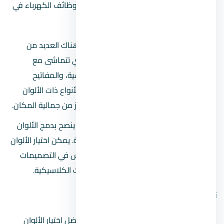
العصرية، حيث تضيف لمسة جمالية مع تعزيز وظائف الكهرباء في
المنزل.
اختيار المفاتيح والمقابس العصرية:
هناك العديد من
الأنماط العصرية للمفاتيح والمقابس التي تتماشى مع
التصميمات الحديثة، مثل المفاتيح اللمسية، والمفاتيح
المزودة بإضاءة LED. من المهم اختيار الأنواع ذات الألوان
والخامات التي تناسب ديكور الغرف وتعزز من جمالية المكان.
دمج الأكسسوارات مع ديكور الشقة:
ينصح بدمج الألوان
والتصاميم التي تتماشى مع طابع الشقة. يمكن اختيار الألوان
المحايدة أو المعدنية للمفاتيح والمقابس في التصميمات
العصرية، أو الألوان الداكنة في الديكورات الكلاسيكية.
نصائح لاختيار الألوان والتصاميم
التناسق مع ألوان الجدران والأثاث:
يُفضل اختيار الألوان