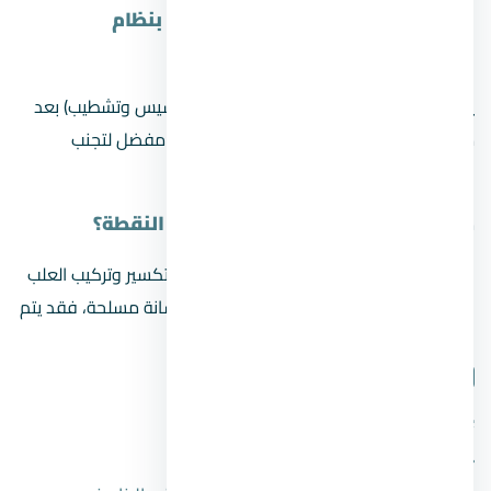
كيف يتم حساب مصنعية الكهربائي بنظام
المقطوعية؟
يتم الاتفاق على مبلغ ثابت لكامل الشقة (تأسيس وتشطيب) بعد
معاينة المساحة وتحديد الطلبات، وهو نظام مفضل لتجنب
الخلافات حول عدد النقاط.
هل يدخل تكسير الحوائط ضمن سعر النقطة؟
نعم، في الغالب يشمل سعر النقطة أعمال التكسير وتركيب العلب
وسحب الأسلاك. أما إذا كان التكسير في خرسانة مسلحة، فقد يتم
الاتفاق على تكلفة إضافية.
شارك المقال
فيسبوك
تويتر
واتساب
لينكدإن