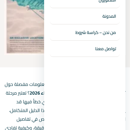
المدونة
من نحن – كراسة شروط
تواصل معنا
هل تخطط لتجهيز منزل أحلامك وتبحث عن معلومات مفصلة حول
تشطيب الكهرباء للشقة من الألف إلى الياء 2026
؟ تعتبر مرحلة
الكهرباء بمثابة الجهاز العصبي لأي منزل، وأي خطأ فيها قد
يكلفك الكثير من المال والجهد لاحقاً. في هذا الدليل المتكامل،
لن نكتفي بسرد الخطوات التقليدية، بل سنغوص في تفاصيل
الأسعار المحدثة، وطرق حساب المصنعية الدقيقة، وكيفية تفادي