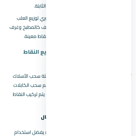
والأماكن القريبة من الأجهزة الكهربائية الثابتة.
التوزيع لتسهيل الاستخدام:
من الضروري توزيع العلب
بشكل جيد في مناطق الاستخدام المكثف كالمطبخ وغرف
النوم لتوفير الراحة وتجنب التكدس على نقاط معينة.
المرحلة الثالثة: سحب الأسلاك وتوزيع النقاط
الكهربائية
تأتي بعد تأسيس المواسير وتركيب العلب مرحلة سحب الأسلاك
وتوزيع النقاط الكهربائية. في هذه المرحلة، يتم سحب الكابلات
داخل المواسير وصولاً إلى العلب المثبتة، حيث يتم تركيب النقاط
الكهربائية في المواقع المحددة بعناية.
خطوات لضمان الأمان وتجنب حدوث أعطال
استخدام أسلاك مناسبة للمواصفات:
يفضل استخدام