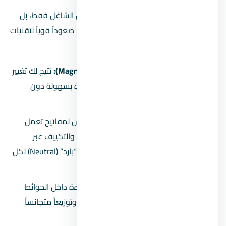
لم تعد
أسعار تشطيب الكهرباء
هي الشغل الشاغل فقط، بل
الشكل الجمالي والرفاهية. تشهد سنة 2026 صعوداً قوياً لتقنيات
جديدة:
الإضاءة الممغنطة (Magnetic Track Lights):
تتيح لك تغيير
أماكن الكشافات وإضافة وحدات جديدة بسهولة دون
الحاجة لتكسير أو أسلاك إضافية.
البيوت الذكية (Smart Home):
التأسيس لمفاتيح تعمل
بالواي فاي (Wi-Fi) للتحكم في الإضاءة والتكييف عبر
الهاتف. تذكر أن هذا يتطلب سحب سلك “بارد” (Neutral) لكل
علبة مفتاح.
ليد البروفايل (LED Profile):
دمج الإضاءة داخل الحوائط
والأسقف الجبسية لتعطي شكلاً عصرياً وتوزيعاً متجانساً
للضوء.