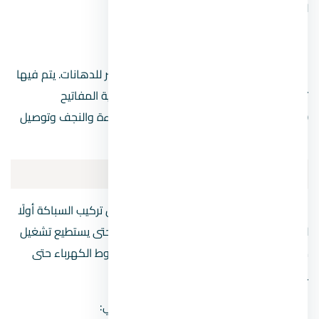
للبرايز، 6 مم للتكييفات والسخانات).
3. مرحلة التقفيل والتركيب (الفنش)
هي المرحلة النهائية التي تتم بعد الوجه الأخير للدهانات. يتم فيها
تركيب “الشاسيهات” والمفاتيح (اللُقم) وأغطية المفاتيح
(الوشوش)، بالإضافة إلى تركيب وحدات الإضاءة والنجف وتوصيل
التيار بشكل نهائي.
نصائح تشطيب الكهرباء للشقة
اجعل لتركيب الكهرباء أولوية، فالبعض يفضل تركيب السباكة أولًا
لكن سنلاحظ أن السباك سيحتاج إلى كهرباء حتى يستطيع تشغيل
معدات العمل، كما إنه يحتاج إلى معرفة خطوط الكهرباء حتى
يتجنبها في عمله.
اطلب من الكهربائي عدة مهام أساسية وهي: