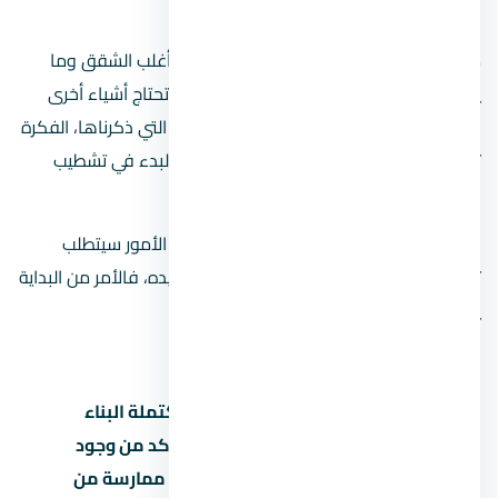
الحالات مع نظام ترتيب العفش.
ما ذكرناه سابقًا مجرد أمثلة لأغلب احتياجات أغلب الشقق وما
يحدث غالبًا عند تشطيب الكهرباء للشقة، قد تحتاج أشياء أخرى
وقد تكون في غنى عن حاجة بعض الوصلات التي ذكرناها، الفكرة
تكمن في لزوم تخطيطك لما تريد فعله قبل البدء في تشطيب
كهرباء الشقة.
حيث أن تغيير رأيك فيما بعد أو نسيانك لبعض الأمور سيتطلب
تكسير في الحائط وإعادة توجيه العمل لما تريده، فالأمر من البداية
يصبح أسهل وأيسر.
ملاحظة هامة:
إذا كنت قد اشتريت الشقة وهي مكتملة البناء
دون ملحقات (على المحارة)، لازم التأكد من وجود
عدادات كهرباء للشقة، أو وجود عقد ممارسة من