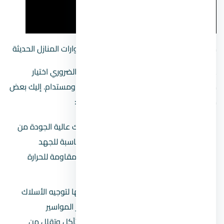
مستلزمات تشطيب الكهرباء للشقة وأكسسوارات المنازل الحديثة
عند بدء عملية تشطيب الكهرباء للشقة، من الضروري اختيار
مستلزمات ذات جودة عالية لضمان أداء آمن ومستدام. إليك بعض
من المستلزمات الأساسية التي يجب توفيرها:
أسلاك وكابلات كهربائية:
تعتبر الأسلاك عالية الجودة من
أهم المستلزمات، حيث يجب أن تكون مناسبة للجهد
الكهربائي المتوقع. يفضل اختيار أسلاك مقاومة للحرارة
والرطوبة.
مواسير وخراطيم العزل:
يتم استخدامها لتوجيه الأسلاك
داخل الجدران والأرضيات والأسقف. تعتبر المواسير
البلاستيكية العازلة مثالية للحماية من التآكل وتقلل من