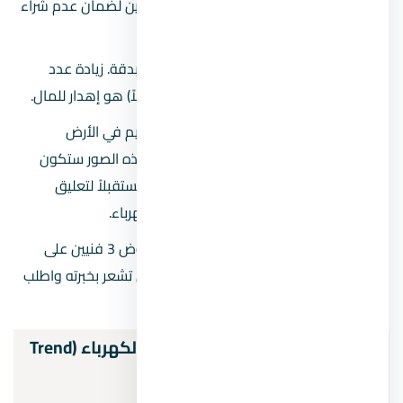
خاصة الأسلاك. توجه للموزعين المعتمدين لضمان عدم شراء
منتجات مقلدة قد تسبب كوارث لاحقاً.
لا تبالغ في عدد النقاط:
حدد احتياجاتك بدقة. زيادة عدد
البرايز في أماكن ميتة (خلف الدواليب مثلاً) هو إهدار للمال.
وثّق العمل:
قم بتصوير مسارات الخراطيم في الأرض
والحوائط قبل مرحلة المحارة والبلاط. هذه الصور ستكون
منقذة لك إذا احتجت للحفر في الحائط مستقبلاً لتعليق
لوحات أو أرفف، لتجنب ثقب مواسير الكهرباء.
التفاوض على المصنعية:
قارن بين عروض 3 فنيين على
الأقل. لا تختر الأرخص مطلقاً، بل اختر من تشعر بخبرته واطلب
رؤية أعمال سابقة له.
الاتجاهات الحديثة في تشطيبات الكهرباء (Trend
2026)