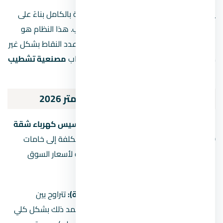
يتم الاتفاق على مبلغ إجمالي لتشطيب الشقة بالكامل بناءً على
المساحة وعدد الغرف وحجم العمل المطلوب. هذا النظام هو
الأفضل للكثيرين لأنه يمنع التلاعب في زيادة عدد النقاط بشكل غير
مبرر لرفع التكلفة، وهو مناسب جداً عند حساب
مصنعية تشطيب
شقة كهرباء
بصفة عامة.
تكلفة تأسيس كهرباء شقة 100 متر 2026
السؤال الأكثر شيوعاً هو: كم تبلغ
تكلفة تأسيس كهرباء شقة
100 متر 2026
؟ للإجابة بدقة، يجب تقسيم التكلفة إلى خامات
ومصنعية. الأرقام التالية هي تقديرات تقريبية لأسعار السوق
الحالية لمستوى تشطيب متوسط إلى جيد:
الخامات (أسلاك، خراطيم، علب، لوحة):
تتراوح بين
25,000 إلى 40,000 جنيه مصري
. يعتمد ذلك بشكل كلي