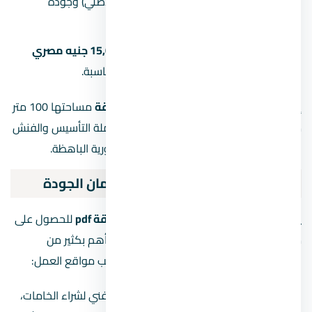
على ماركة الأسلاك (مثل السويدي الأصلي) وجودة
القواطع.
المصنعية:
تتراوح بين
8,000 إلى 15,000 جنيه مصري
حسب كفاءة “الصنايعي” ونظام المحاسبة.
إجمالاً، قد تتراوح تكلفة
تشطيب كهرباء شقة
مساحتها 100 متر
ما بين
35,000 إلى 55,000 جنيه مصري
شاملة التأسيس والفنش
النهائي، دون احتساب وحدات الإضاءة الديكورية الباهظة.
نصائح ذهبية لتقليل التكلفة وضمان الجودة
يبحث البعض عن
كيفية تأسيس كهرباء شقة pdf
للحصول على
معلومات، ولكن الخبرة العملية في الموقع أهم بكثير من
المعلومات النظرية. إليك نصائح عملية من قلب مواقع العمل:
شراء الخامات بنفسك:
لا تعتمد على الفني لشراء الخامات،