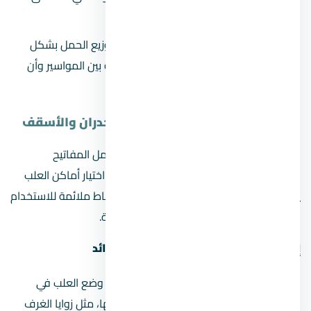
التي تتعرض للحرارة والرطوبة.
الالتزام بالمعايير الهندسية:
لضمان توزيع الحمل بشكل
آمن، يجب أن يكون هناك مسافة كافية بين المواسير وأن
تكون بعيدة عن مصادر الحرارة المباشرة.
المرحلة الثانية: تركيب العلب في الجدران والأسقف
في هذه المرحلة، يتم تركيب العلب التي ستحمل المفاتيح
والمقابس الكهربائية في الجدران والأسقف. اختيار أماكن العلب
يتطلب دراسة دقيقة بحيث يتم وضعها في نقاط ملائمة للاستخدام
اليومي وتجنب التحميل الزائد على نقاط معينة.
إرشادات توزيع العلب لتجنب التحميل الزائد
اختيار المواقع الاستراتيجية:
تأكد من وضع العلب في
أماكن متفرقة بحيث يسهل الوصول إليها، مثل زوايا الغرف