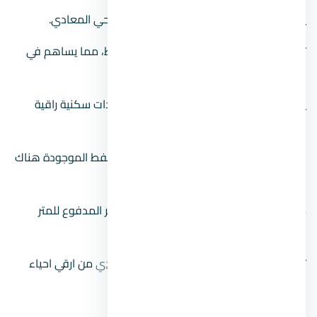
يعد من أحدث الأقسام التي تم تطويرها في حي المعادي.
تحتوي على مساكن أعلى وأقل من المتوسط، مما يساهم في
التنوع الاجتماعي الذي يميز المنطقة.
يتميز بأحياء متنوعة توفر لك الوصول إلى وحدات سكنية راقية
بأسعار مناسبة واقتصادية.
جذبت محمية وادي دجلة وهياكل شركات النفط الموجودة هناك
اهتمامًا كبيرًا بالمنطقة في السنوات الأخيرة.
ما يقرب من 6300 جنيه يعادل متوسط السعر المدفوع للمتر
المربع للشقق السكنية بزهراء المعادي.
تعرف علي
أفضل 8 مميزات في زهراء المعادي
من ارقي احياء
المعادي.