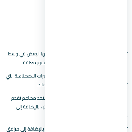
محمية وادي دجلة.
محمية غابة الأشجار المتحجرة.
المنطقة التكنولوجية بالمعادي.
جزيرة المعادي.
تتكون من مجموعة جزر صغيرة متصلة ببعضها البعض في وسط
النيل. ترتبط هذه الجزر بالبر الرئيسي بواسطة جسور معلقة.
هناك وفرة من الحدائق الخضراء وكذلك البحيرات الاصطناعية التي
تعد موطنًا لمجموعة متنوعة من أنواع الأسماك.
في الجزيرة التي يتألف منها حي المعادي ، ستجد مطاعم تقدم
المأكولات المصرية التقليدية ومحلات العصائر ، بالإضافة إلى
منشآت تبيع المأكولات الصينية والإيطالية.
تتوفر دورات مياه عامة مطلة على الشاطئ ، بالإضافة إلى مرافق