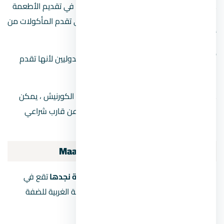
على امتداد شارع 9 ستجد مقاهي متخصصة في تقديم الأطعمة
العضوية والنباتية، بالإضافة إلى المطاعم التي تقدم المأكولات من
أوروبا ومصر.
أماكن الشرب الهادئة مفضلة لدى السكان الدوليين لأنها تقدم
الكوكتيلات والموسيقى الحية وألعاب البار.
على امتداد نهر النيل الذي يمتد على كورنيش الكورنيش ، يمكن
الإبحار في نهر النيل في فلوكة ، وهي عبارة عن قارب شراعي
خشبي تقليدي.
موقع حي المعادي
المعادي
Maadi
عند النظر على موقع المعادي على الخريطة نجدها
تقع في
الجزء الغربي من محافظة القاهرة على الضفة الغربية للضفة
الشرقية للنيل.