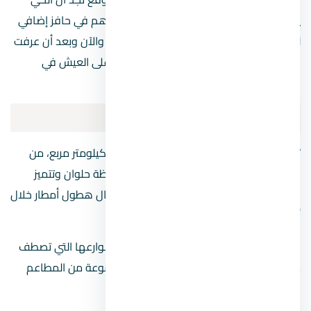
يتميز بموقع استراتيجي مميز للغاية، مما ساهم في حافز إضافي
للسكان للتوافد إليه والرغبة في العيش فيه، والآن وبعد أن عرفت
فين المعادي الجديدة من المؤكد ستحرص على العيش في
المنطقة دي.
مساحة
المعادي
Maadi
تقدر مساحة الحي بالكامل بحوالي 253.780 كيلومتر مربع، من
المهم ملاحظة أن المعادي تقع داخل محافظة حلوان وتتميز
بمناخ حار خلال أشهر الصيف ودافئ مع احتمال هطول أمطار خلال
أشهر الشتاء.
المعادي Maadi هي منطقة راقية تشتهر بشوارعها التي تصطف
على جانبيها الأشجار وأجواءها الهادئة ومجموعة من المطاعم
العصرية.