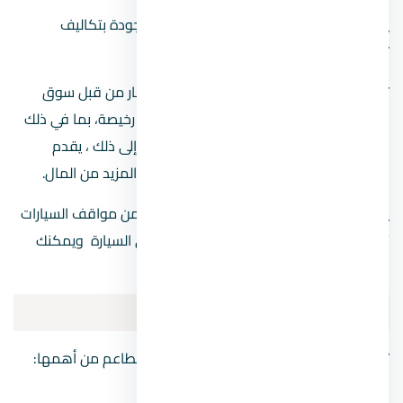
يبيع كارفور ماركت منتجات مذهلة وعالية الجودة بتكاليف
تنافسية وبأسلوب مميز. ي
تم أخذ ميزانيات جميع المستهلكين في الاعتبار من قبل سوق
كارفور، الذي يوفر سلعًا عالية الجودة بأسعار رخيصة، بما في ذلك
البقالة والأجهزة المنزلية والأدوات. بالإضافة إلى ذلك ، يقدم
السوق صفقات فريدة لمساعدتك في توفير المزيد من المال.
يقع سوق كارفور في الطابق الأرضي بالقرب من مواقف السيارات
“1” و “2” بحيث يسهل عليك نقل الأغراض إلى السيارة ويمكنك
الاستمتاع بمنتجات كارفور المميزة.
أفضل مطاعم المعادي Maadi
تتميز منطقة المعادي Maadi بالعديد من المطاعم من أهمها:
Jared’s Bagels