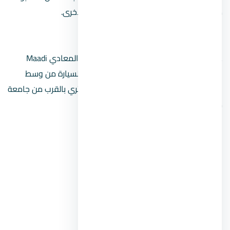
مما يجعله متميزًا بين كمبوندات المعادي الأخرى.
الموقع
على بعد مسافة قصيرة بالسيارة من كارفور المعادي Maadi
وميدان لبنان ، وعلى بعد حوالي 30 دقيقة بالسيارة من وسط
المدينة ، ستجد هذا الفندق على الطريق الدائري بالقرب من جامعة
مودرن أكاديمي.
كمبوند البارون سيتي المعادي
كمبوند تيجان المعادي
كمبوند ريحانة ريزدنس المعادي
كمبوند جدران المعادي
كمبوند صن جيتس المعادي