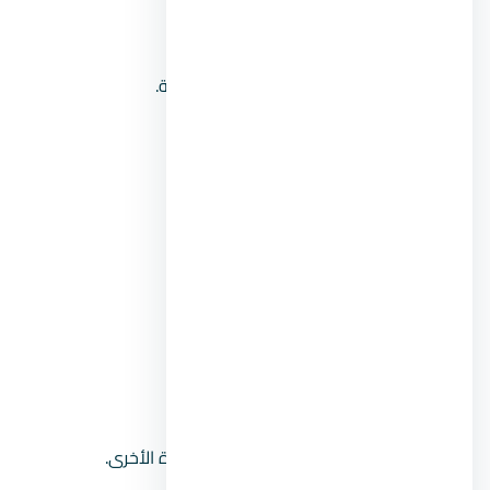
أكاديمية السادات للعلوم الإدارية.
الأكاديمية الحديثة للتكنولوجيا والهندسة.
أكاديمية الطفل المبدع.
حضانة بارديس كيدز.
حضانة سيمبا.
خدمات حي المعادي Maadi الفندقية
فندق سوفتيل.
فندق كايروتيل.
فندق هوليداي إن.
كما توجد بها العديد من الفنادق الفاخرة الأخرى.