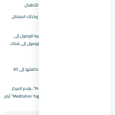
كرة القدم والتنس ، فضلاً عن مدينة ملاهي للأطفال.
يمكن العثور على الأشجار والنباتات الطبيعية ، وكذلك المشاتل
الزراعية في الجزيرة.
يمكنك إما المشي عبر الجسور المعلقة الخشبية للوصول إلى
الجزيرة ، أو يمكنك ركوب قارب وعبّارة مائية للوصول إلى هناك.
المعادي يوجا
يوجا المعادي Maadi ممتاز، مع فصول تصل تكلفتها إلى 60
جنيها.
بالإضافة إلى فصول “Vinyasa” و “Pranayama”، يقدم المركز
دروس “Pranayama” يوم الأربعاء ودروس “Meditation Yoga” أيام
الأحد.