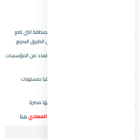
دجلة المعادي
يمكن تتبع نهر دجلة على طول الطريق حتى المنطقة التي تقع
فيها محطة الأقمار الصناعية ، بدءًا من أسفل الطريق السريع.
بالإضافة إلى نادي وادي دجلة ، يوجد مقرات لعدد من المؤسسات
البترولية المختلفة.
تتمتع الطبقة الوسطى والطبقة الوسطى العليا بمستويات
معيشية مختلفة بشكل كبير.
يبلغ سعر المتر بالحي في المتوسط 9250 جنيهًا مصريًا.
لمزيد من المعلومات عن أهم مناطق حي المعادي
هنا
أهم شوارع حي
المعادي
Maadi