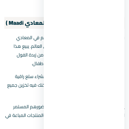
فندق اللؤلؤة كورنيش المعادي.
كارفور
المعادي (
سيتي سنتر المعادي Maadi )
رحلة إلى قلب المدينة يوجد سوق كارفور ضخم في المعادي
والذي يعد من أكبر محلات السوبر ماركت في العالم. يبيع هذا
السوق مجموعة متنوعة من المنتجات، بدءًا من زبدة الفول
السوداني إلى الفطائر والغسالات وملابس الأطفال.
المعادي Maadi ليست مجرد مكان للتسوق لشراء سلع راقية
وهدايا فريدة من نوعها ؛ إنه أيضًا مكان يمكنك فيه تخزين جميع
الضروريات الأسبوعية ، بما في ذلك البقالة.
يتميز الطاقم في كارفور ماركت بتفانيهم وحضورهم المستمر
لتقديم المساعدة في كل ما يتعلق بالسلع والمنتجات المباعة في
السوق.