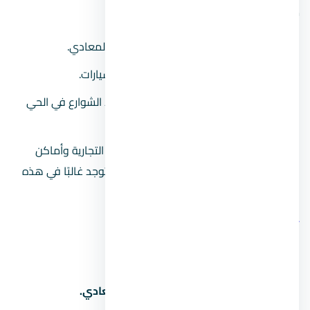
ما يلي:
ازدحام في عدد من المواقع المختلفة بالمعادي.
لا يوجد عدد كاف من أماكن وقوف السيارات.
مشاكل في الذاكرة فيما يتعلق بأسماء الشوارع في الحي
وارتباطها ببعضها البعض
يساهم وجود المحلات التجارية والمراكز التجارية وأماكن
التجمع في حالة الازدحام التي يمكن أن توجد غالبًا في هذه
المناطق.
أهم المعالم في المعادي Maadi
المحكمة الدستورية العليا.
المجمع الطبي للقوات المسلحة بالمعادي.