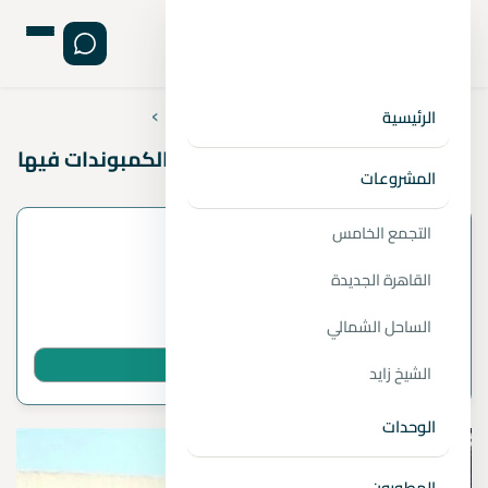
›
›
›
الصفحة الرئيسية
المقالات
استشارات عقارية
الرئيسية
المعادي وأهم 5 معالم بها| وأهم الكمبوندات فيها
المشروعات
التجمع الخامس
معلومات المقال
القاهرة الجديدة
بواسطة
1 دقائق قراءة
الساحل الشمالي
شارك المقال عبر واتساب
الشيخ زايد
الوحدات
المطورون