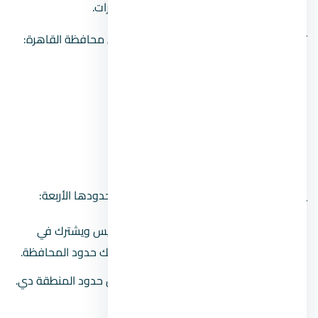
المسافة إلى ميدان التحرير حوالي 10 كيلومترات.
توفر أربعة طرق رئيسية الوصول إلى الحي من محافظة القاهرة:
طريق أوتوستراتا.
وطريق كورنيش النيل.
والطريق الدائري.
والطريق الزراعي.
يمكن العثور على المناطق التالية على طول حدودها الأربعة:
يقع الحي إلى الشرق من محافظة السويس ويشترك في
بعض حدوده مع الصحراء الشرقية وكذلك حدود المحافظة.
يقع حي دار السلام وحي البساتين شمال حدود المنطقة دي.
قادمة من الجنوب حي حلوان.