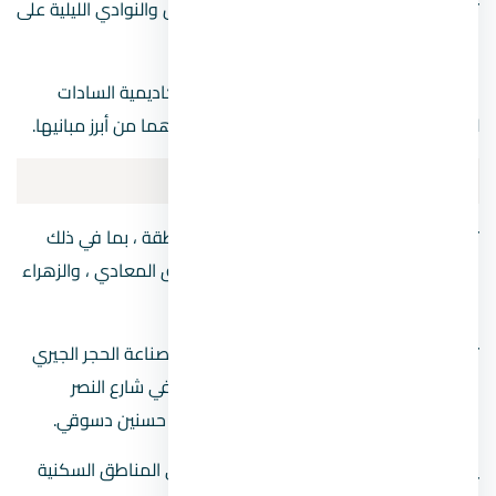
تقع الفنادق الفاخرة مثل كايروتيل وسوفيتيل والنوادي الليلية على
طول ضفاف النيل في مصر.
بالإضافة إلى العديد من المطاعم والبارات، أكاديمية السادات
للعلوم الإدارية ومكتبة المعادي والمعادي هما من أبرز مبانيها.
المعادي
Maadi
تقع العديد من المجمعات السكنية في المنطقة ، بما في ذلك
المعادي الجديدة ، وحي وادي دجلة ، وحدائق المعادي ، والزهراء
، ومعادي سرايات ، وطرة.
توجد العديد من المحلات والمصانع الخاصة بصناعة الحجر الجيري
والرخام والحجر الحراري في حدائق المعادي في شارع النصر
بالمعادي الجديدة، والمعادي شارع 9 وشارع حسنين دسوقي.
يعتبر حي “المعادي القديمة” من أرقى وأغلى المناطق السكنية