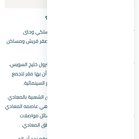
المعادي
الجديدة
هل فكرت يومًا أين تقع المعادي الجديدة؟
تبدأ مناطق المعادي الجديدة من ميدان اللاسلكي وحتى
الاوتوستراد بالإضافة إلى مساكن العرائس وصقر قريش ومساكن
الشركة الكويتيية
تتميز بكثرة شركات البترول وأشهرها شركة بترول خليج السويس،
وكذلك بعض الشركات الايبيسي الأخرى، كما أن بها مقر لتجمع
الفنانين حيث يتم تصوير بعض مشاهد الأفلام السينمائية.
وأيضا تعتبر منطقهة العرب هي أكثر المناطق الشعبية بالمعادي
بجانب منطقه البساتين وتعتبر عرب المعادي هي عاصمه المعادي
لما يتوافر بها من محلات تجارية وحرفية ووسائل مواصلات
مختلفه ولموقعها الذي يربط بين جميع مناطق المعادي.
فعند الحديث عن المعادي Maadi الجديدة موقع نجد أن الحي