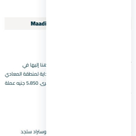
يمكن العثور على نهر النيل إلى الغرب.
أهم المناطق في حي
المعادي
Maadi
المعادي القديمة
أقدم منطقة ، وهي المنطقة التي لفت انتباهنا إليها في
المناقشة التي سبقتها. وذلك لأنها نقطة البداية لمنطقة المعادي
، كما أنها انفصلت عن عدد من المناطق الأخرى. 5،850 جنيه عملة
مصرية.
المعادي الجديدة
من ميدان اللاسلكي وصولاً إلى منطقة الأوتوستراد ستجد