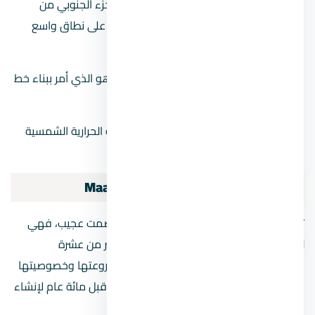
في القاهرة ، وهي عاصمة مصر. تقع في الجزء الجنوبي من
المدينة على الضفة الشرقية لنهر النيل وتعتبر على نطاق واسع
واحدة من أشهر أحياء المدينة.
الخديوي إسماعيل مسؤول عن تطويره لأنه هو الذي أمر ببناء خط
السكة الحديد في عهده.
في ضواحي شومان توجد أول محطة للطاقة الحرارية الشمسية
في العالم، والتي تم إنشاؤها هناك.
مميزات السكن في
المعادي
Maadi
تبدو المعادي وشوارعها وكأنها غارقة في صمت عجيب، فهي
ليست بعيدة عن وسط العاصمة على بعد أكثر من عشرة
كيلومترات إلى الجنوب، لكنها لا تزال تحتفظ بروعتها وخصوصيتها
في إطار تلك الأصوات التي دعت ما يقرب من قبل مائة عام لإنشاء
حي.