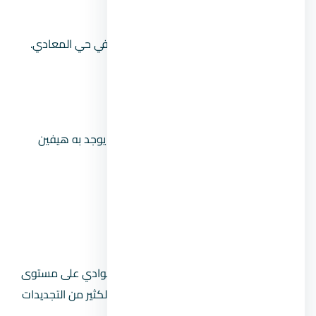
عيادة طبيبي.
كما توجد مجموعة من أشهر صيدليات مصر في حي المعادي.
خدمات حي المعادي Maadi الرياضية
نادي الشروق لضباط الشرطة.
نادي المعادي للقوات المسلحة، والذي يوجد به هيفين
المعادي.
نادي الشاطئ 54 الحربي.
نادي المعادي الرياضي.
نادي المعلمين.
نادي وادي دجلة الذي يعتبر من أشهر النوادي على مستوى
الجمهورية، ففي المعادي وادي دجلة الكثير من التجديدات
التي تجذب الرواد إليه.