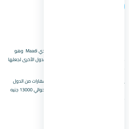
اتصل بنا
سرايات المعادي
هو حي قديم يقع في أحد أشهر أحياء المعادي Maadi وهو
موطن للمنازل الفخمة التي تغري الزوار من الدول الأخرى لجعلها
موطنهم أثناء تواجدهم في مصر.
يتميز الحي بكثرة الحدائق ووجود عدد من السفارات من الدول
الأخرى. ومن المتوقع أن يبلغ سعر المنطقة حوالي 13000 جنيه
مصري للمتر المربع في المتوسط.
كورنيش المعادي