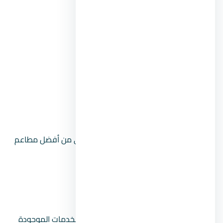
Kunafa & Grill
Lucille’s
VIA 82 Restaurant & Catering
Il Mulino
Kazlak
شبارة
كشرى الغباشى، يعتبر الغباشي المعادي من أفضل مطاعم
الكشري في حي المعادي.
Sizzler
لازاريطة
ولأن حي المعادي Maadi يتميز بالعديد من الخدمات الموجودة