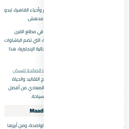
وسط الزحام والضجيج اليومي المرتبط بشوارع وأحياء القاهرة، تبدو
المعادي وشوارعها وكأنها غارقة في صمت مدهش.
من أجل الابتعاد عن الزحام واكتظاظ القاهرة في مطلع القرن
العشرين، جعلت الطبقة الأرستقراطية المصرية، التي تضم الباشاوات
والنخبة الحاكمة وبعض المثقفين وكذلك الجالية الإنجليزية، هذا
السكن الفريد والمميز.
حي المعادي Maadi من أفضل
أحياء القاهرة الصالحة للسكن
والاستثمار والسياحة ، وأكثر ما يميزه هو مزيج التقاليد والحياة
العصرية والآثار القديمة في مكان واحد. حي المعادي من أفضل
أحياء القاهرة الصالحة للسكن والاستثمار والسياحة.
عيوب السكن في حي
المعادي
Maadi
يعاني الحي من عدد من العيوب الجوهرية والواضحة، ومن أبرزها