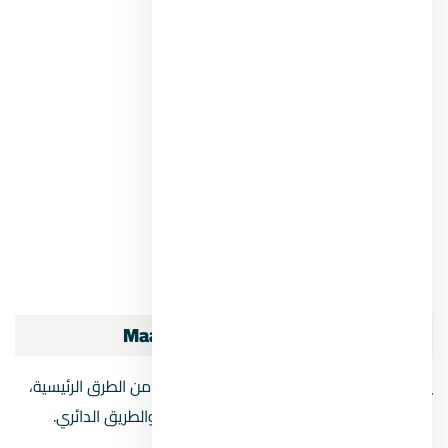
كمبوند نايل تاورز المعادي
كمبوند معادي فالي
كمبوند معادي في Maadi V
كمبوند جراند جيت المعادي
كمبوند ريحانة بلازا المعادي
كمبوند ساندري المعادي
كمبوند بروميناد المعادي
كمبوند جراند سيتي المعادي
المواصلات في حي
المعادي
Maadi
يسهل الوصول إلى المعادي Maadi من عدد من الطرق الرئيسية،
بما في ذلك طريق النصر وطريق صلاح سالم والطريق الدائري.