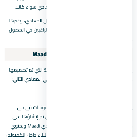
فيه، فمن المؤكد أن هناك وظائف في المعادي سواء كانت
وظائف مصنع المعادي، أو وظائف جراند مول المعادي، وغيرها
الكثير من الوظائف التي يبحث عنها كثير من الراغبين في الحصول
على وظائف.
أفضل كمبوندات حي
المعادي
Maadi
يتميز حي المعادي Maadi بالكمبوندات الراقية التي تم تصميمها
على أعلى مستوى، ومن أفضل كمبوندات حي المعادي التالي:
كمبوند المعادي هايتس
يعد المعادي Maadi هايتس من أفضل الكمبوندات في حي
المعادي Maadi، فهو من أكبر المساكن التي تم إنشاؤها على
مساحة 12 فدانًا ، يعد أكبر مجمع في المعادي Maadi ويحتوي
على 115 فيلا خاصة، إلا أن 25 ٪ تمثل نسبة البناء داخل الكمبوند ،