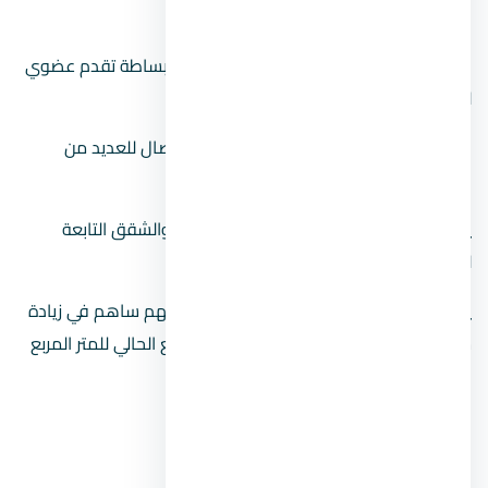
المعادي الجديدة.
المنطقة المعروفة بالمعادي الجديدة هي ببساطة تقدم عضوي
لحي المعادي القديم.
نظرًا لموقعها المتميز، فهي بمثابة نقطة اتصال للعديد من
المناطق التي تقع على مقربة منها.
يضم حي صقر قريش بالإضافة إلى البساتين والشقق التابعة
للشركة الكويتية.
يقع كارفور المعادي في الحي وهو عامل مهم ساهم في زيادة
سعر المتر المربع. يبلغ متوسط السعر المتوقع الحالي للمتر المربع
حوالي 6،100 جنيه مصري.
زهراء المعادي