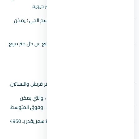
الأقل كثافة سكانية والحياة الاجتماعية الأكثر حيوية.
توجد محطة مترو في المنطقة تحمل نفس اسم الحي ؛ يمكن
العثور عليها في الجزء الجنوبي من القاهرة.
ما يعادل 11950 جنيهاً تقريباً المبلغ الذي يُدفع عن كل متر مربع.
أوتوستراد المعادي
تقع طرة في المنطقة دي إلى جانب أحياء صقر قريش والبساتين.
وتتميز بتنوع مميز في درجة الوحدات السكنية ، والتي يمكن
تقسيمها إلى ثلاث فئات: شعبية ، ومتوسطة ، وفوق المتوسط.
منطقة بها تكاليف إسكان مناسبة ، بمتوسط سعر يقدر بـ 4950
جنيهًا مصريًا للمتر المربع.