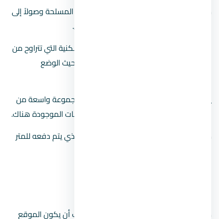
من المحكمة الدستورية ومستشفى القوات المسلحة وصولاً إلى
الحدود مع طره ستجد حي كورنيش المعادي.
فهي موطن لمزيج مدهش من الوحدات السكنية التي تتراوح من
المتوسط إلى فوق المتوسط إلى الفخم من حيث الوضع
الاجتماعي لشاغليها.
يشتهر الحي بحيويته وإمكانية الوصول إلى مجموعة واسعة من
وسائل النقل ، بالإضافة إلى العديد من الخدمات الموجودة هناك.
ما يقرب من 8،200 جنيه مصري هو المبلغ الذي يتم دفعه للمتر
المربع على كورنيش المعادي.
ثكنات المعادي
من أرقى أحياء المعادي Maadi والذي صادف أن يكون الموقع