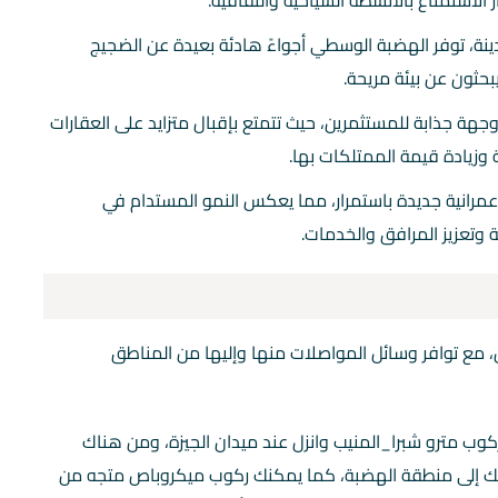
الاستمتاع بالأنشطة السياحية والثقافية.
دينة، توفر الهضبة الوسطي أجواءً هادئة بعيدة عن الضجيج
يبحثون عن بيئة مريحة.
هة جذابة للمستثمرين، حيث تتمتع بإقبال متزايد على العقارات
وزيادة قيمة الممتلكات بها.
رانية جديدة باستمرار، مما يعكس النمو المستدام في
 وتعزيز المرافق والخدمات.
ل، مع توافر وسائل المواصلات منها وإليها من المناطق
ب مترو شبرا_المنيب وانزل عند ميدان الجيزة، ومن هناك
 يحمل رقم 721 والذي سيوصلك إلى منطقة الهضبة، كما يمكنك ركوب ميكروباص متجه من