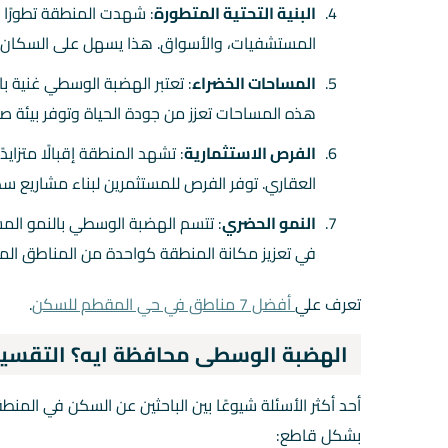
البنية التحتية المتطورة
: شهدت المنطقة تطورًا م
المستشفيات، والأسواق. هذا يسهل على السكان الح
المساحات الخضراء
: تعتبر الهضبة الوسطي غنية با
هذه المساحات تعزز من جودة الحياة وتوفر بيئة ص
الفرص الاستثمارية
: تشهد المنطقة إقبالًا متزاي
العقاري. توفر الفرص للمستثمرين لبناء مشاريع سكني
النمو الحضري
: تتسم الهضبة الوسطي بالنمو الم
في تعزيز مكانة المنطقة كواحدة من المناطق الم
تعرف علي
أفضل 7 مناطق في حي المقطم للسكن
.
الهضبة الوسطى محافظة ايه؟ التقسيم 
أحد أكثر الأسئلة شيوعًا بين الباحثين عن السكن في المن
بشكل قاطع: