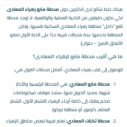
هناك خلط شائع لدى الكثيرين حول
محطة مترو زهراء المعادى
.
لكي نكون دقيقين من الناحية العملية والواقعية، لا توجد محطة
تقع “داخل” منطقة زهراء المعادي السكنية نفسها، ولكن
المنطقة تخدمها عدة محطات قريبة جدًا على الخط الأول لمترو
الأنفاق (المرج – حلوان).
ما هي أقرب محطة مترو لزهراء المعادى؟
للوصول إلى قلب زهراء المعادي، أفضل محطات النزول هي:
محطة مترو المعادي:
هي المحطة الرئيسية والأكثر
شهرة. بمجرد الخروج منها، ستجد موقف ميكروباصات
ضخم ينقلك إلى كافة أرجاء الزهراء (الشطر الأول، الشطر
العاشر، كارفور، أو منطقة نيركو).
محطة ثكنات المعادي:
تعتبر قريبة لبعض مناطق الزهراء