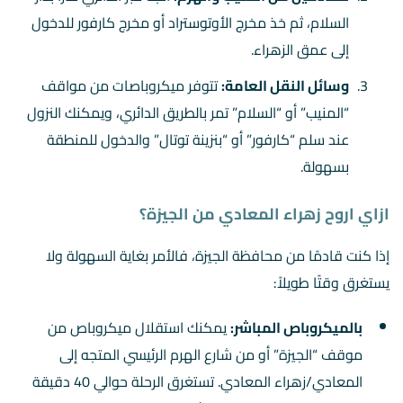
السلام، ثم خذ مخرج الأوتوستراد أو مخرج كارفور للدخول
إلى عمق الزهراء.
وسائل النقل العامة:
تتوفر ميكروباصات من مواقف
“المنيب” أو “السلام” تمر بالطريق الدائري، ويمكنك النزول
عند سلم “كارفور” أو “بنزينة توتال” والدخول للمنطقة
بسهولة.
ازاي اروح زهراء المعادي من الجيزة؟
إذا كنت قادمًا من محافظة الجيزة، فالأمر بغاية السهولة ولا
يستغرق وقتًا طويلاً:
بالميكروباص المباشر:
يمكنك استقلال ميكروباص من
موقف “الجيزة” أو من شارع الهرم الرئيسي المتجه إلى
المعادي/زهراء المعادي. تستغرق الرحلة حوالي 40 دقيقة