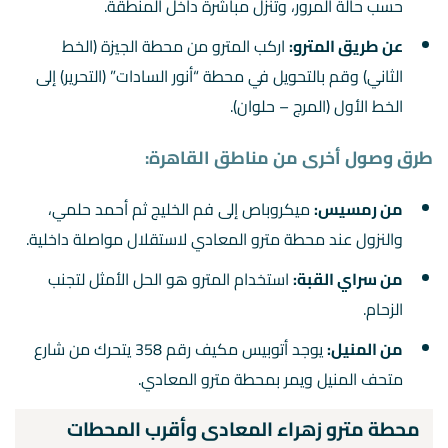
حسب حالة المرور، وتنزل مباشرة داخل المنطقة.
عن طريق المترو:
اركب المترو من محطة الجيزة (الخط
الثاني) وقم بالتحويل في محطة “أنور السادات” (التحرير) إلى
الخط الأول (المرج – حلوان).
طرق وصول أخرى من مناطق القاهرة:
من رمسيس:
ميكروباص إلى فم الخليج ثم أحمد حلمي،
والنزول عند محطة مترو المعادي لاستقلال مواصلة داخلية.
من سراي القبة:
استخدام المترو هو الحل الأمثل لتجنب
الزحام.
من المنيل:
يوجد أتوبيس مكيف رقم 358 يتحرك من شارع
متحف المنيل ويمر بمحطة مترو المعادي.
محطة مترو زهراء المعادى وأقرب المحطات