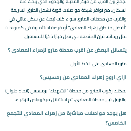
تجمع بين القرب من مركز المدينة والهدوء الذي يبحث عنه
السكان، مع توافر شبكة مواصلات قوية تشمل الطرق السريعة
والقرب من محطات المترو. سواء كنت تبحث عن سكن عائلي في
“أفضل مناطق زهراء المعادي” أو فرصة استثمارية في كمبوندات
مثل ريحانة، فإن المنطقة دي تظل خيارًا ذكيًا للمستقبل.
يتسائل البعض عن اقرب محطة مترو لزهراء المعادى ؟
مترو المعادي على الخط الأول
ازاي اروح زهراء المعادي من رمسيس؟
يمكنك ركوب المترو من محطة “الشهداء” برمسيس (اتجاه حلوان)
والنزول في محطة المعادي، ثم استقلال ميكروباص للزهراء.
هل يوجد مواصلات مباشرة من زهراء المعادي للتجمع
الخامس؟