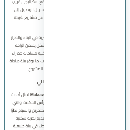
لشركة سوديك للتطوير العقاري، ويقع في موقع استراتيجي قريب
من الطرق الرئيسية والمناطق الخدمية، مما يسهل الوصول إلى
مختلف المناطق الحيوية في الشيخ زايد وهو من مشاريع شركة
سوديك للتطوير العقاري.
تم تصميم الكمبوند وفق أحدث الأساليب العصرية في البناء والطراز
الأوروبي، مع التركيز على توزيع المساحات بشكل يضمن الراحة
والخصوصية للسكان. كما يحيط بالوحدات السكنية مساحات خضراء
واسعة ومناظر طبيعية خلابة من جميع الاتجاهات، ما يوفر بيئة هادئة
ومتكاملة تعزز من جودة الحياة داخل المشروع.
قرية ملاذ الساحل الشمالي
قرية
ملاذ الساحل الشمالي
– Malaaz North Coast
تمثل أحدث
منتجعات شركة سوديك السياحية في منطقة رأس الحكمة، والتي
أصبحت واحدة من أهم الوجهات الساحلية للمستثمرين والسياح نظرًا
لجمال طبيعتها البكر. يهدف المشروع إلى تقديم تجربة سكنية
وسياحية متكاملة تجمع بين الرفاهية والاسترخاء في بيئة طبيعية