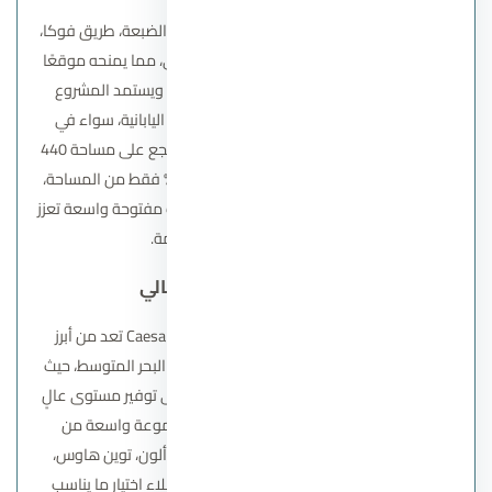
يقع المشروع في الكيلو 205 بالقرب من طريق الضبعة، طريق فوكا،
مدينة العلمين الجديدة، ومطار العلمين الدولي، مما يمنحه موقعًا
حيويًا يسهل الوصول إليه من مختلف المدن. ويستمد المشروع
طابعه من الطبيعة الهادئة لجزيرة “أوجامي” اليابانية، سواء في
أسلوب التصميم أو توزيع المساحات. يمتد المنتجع على مساحة 440
فدانًا، مع الحفاظ على بناء يقتصر على نحو 15% فقط من المساحة،
ما يمنح المشروع طابعًا طبيعيًا مميزًا ومساحات مفتوحة واسعة تعزز
من الخصوصية وجودة الإقامة.
قرية سيزر الساحل الشمالي
قرية سيزر الساحل الشمالي
– Caesar North Coast تعد من أبرز
مشاريع شركة سوديك للتطوير العقاري ساحل البحر المتوسط، حيث
طورت الشركة مجتمعًا سياحيًا متكاملًا يركز على توفير مستوى عالٍ
من الخصوصية والراحة. يقدم المشروع مجموعة واسعة من
الوحدات الساحلية الفاخرة، تضم فيلات ستاند ألون، توين هاوس،
وتاون هاوس بمساحات متنوعة، ما يتيح للعملاء اختيار ما يناسب