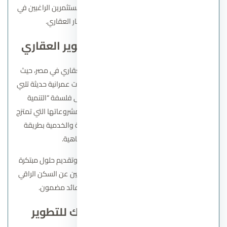
سوديك مرادفًا للثقة والجودة، ومصدر جذب للمستثمرين الراغبين في
تحقيق أعلى عائد ممكن من الاستثمار العقاري.
نبذه عن شركة سوديك للتطوير العقاري
تعد سوديك واحدة من أكبر شركات التطوير العقاري في مصر، حيث
تمتد خبرتها لأكثر من عقدين في إنشاء مجتمعات عمرانية حديثة تلبي
احتياجات الأسرة المصرية. تعتمد الشركة على فلسفة “التنمية
المستدامة”، وهو ما يظهر بوضوح في تصميم مشروعاتها التي تمتزج
فيها المساحات الخضراء مع الوحدات السكنية والخدمية بطريقة
تضمن الخصوصية والراحة والرفاهية.
تشتهر الشركة بدقة التنفيذ، الالتزام بالمواعيد، وتقديم حلول مبتكرة
في كل مشروع، مما جعلها محط اهتمام الباحثين عن السكن الراقي
والمستثمرين الباحثين عن مشاريع ذات عائد مضمون.
أهم مشاريع شركة سوديك للتطوير