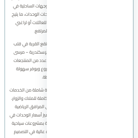
الاستثمار أو الاستجمام في واحدة من أهم الوجهات الساحلية في
مصر. يتميز المشروع بتنوع كبير في أنواع ومساحات الوحدات، ما يتيح
خيارات واسعة تناسب مختلف الأذواق سواء للعائلات أو لراغبي
الاستثمارات السياحية ذات العائد المرتفع.
الموقع يعد من أبرز عوامل تميز المشروع، إذ تقع القرية في قلب
الساحل الشمالي عند الكيلو 193 على طريق الإسكندرية – مرسى
مطروح، وهو موقع حيوي يضعها بالقرب من عدد من المنتجعات
والمعالم الشهيرة، مما يعزز من قيمة المشروع ويوفر سهولة
الوصول إلى المناطق المحيطة.
إلى جانب ذلك، تقدم قرية جون سوديك مجموعة شاملة من الخدمات
الترفيهية والسياحية المصممة لتوفير تجربة متكاملة للملاك والزوار،
بدءًا من الشواطئ المجهزة والمسابح، وحتى المرافق الرياضية
والمناطق التجارية ومساحات الاسترخاء. كما تتميز أسعار الوحدات في
القرية بتنافسيتها، مما يجعلها خيارًا قويًا مقارنة بمشروعات سياحية
كبرى مثل لافيستا باي، مع الحفاظ على جودة عالية في التصميم