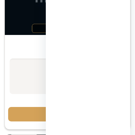
الشيخ زايد
كمبوند 6 ويست الشيخ زايد
الأسعار تبدأ من
استفسر عن السعر
مقدم 10%
احجز معاينة