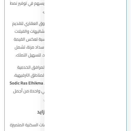
الأساسية والترفيهية بالقرب من المشروع، مما يسهم في توفير نمط
حياة مريح ومتكامل للسكان.
اعتمدت سوديك على خبرتها الواسعة في السوق العقاري لتقديم
تنوع كبير في مساحات الوحدات، بما يشمل الشاليهات والفيلات
بمختلف الأحجام، إلى جانب تقديم أسعار تنافسية تعكس القيمة
العقارية الحقيقية للوحدات. كما تتوفر خطط سداد مرنة، تشمل
مقدمًا منخفضًا وأقساطًا طويلة بدون فوائد، لتسهيل التملك.
ويكتمل المشروع بمجموعة متكاملة من المرافق الخدمية
والترفيهية، بما في ذلك المساحات الخضراء، المناطق الترفيهية،
المرافق الرياضية، والشواطئ الخاصة، ما يجعل
Sodic Ras Elhikma
خيارًا مثاليًا لمن يبحث عن السكن والاستثمار في واحدة من أجمل
الوجهات الساحلية في مصر.
كمبوند 6 ويست الشيخ زايد
كمبوند
6 ويست الشيخ زايد
يُعد أحد المشروعات السكنية المتميزة