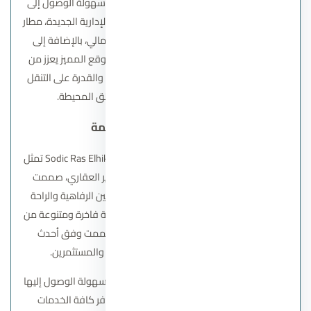
والاستراتيجية بمدينة الشروق، ليضمن للسكان سهولة الوصول إلى
أهم المعالم والمناطق الحيوية مثل العاصمة الإدارية الجديدة، مطار
القاهرة الدولي، مدينتي، وشارع التسعين الشمالي، بالإضافة إلى
المناطق والخدمات الأخرى المحيطة. هذا الموقع المميز يعزز من
قيمة المشروع ويتيح للسكان الجمع بين الراحة والقدرة على التنقل
بسهولة داخل القاهرة الكبرى والمناطق المحيطة.
قرية سوديك راس الحكمة
قرية سوديك رأس الحكمة
– Sodic Ras Elhikma North Coast تمثل
واحدة من اهم مشاريع شركة سوديك للتطوير العقاري، صممت
لتوفير تجربة سكنية وترفيهية متكاملة تجمع بين الرفاهية والراحة
النفسية للسكان. يتميز المشروع بتوفير مجموعة فاخرة ومتنوعة من
الوحدات تشمل الشاليهات والفلل، والتي صُممت وفق أحدث
المعايير العالمية لتلبية احتياجات العملاء والمستثمرين.
اختير موقع القرية بعناية ليكون استراتيجيًا، يتيح سهولة الوصول إليها
من مختلف المناطق بسرعة، كما يضمن توافر كافة الخدمات