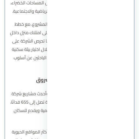
بنية متكاملة من الخدمات والمرافق التي تشمل المساحات الخضراء،
مناطق المشاة، المراكز الترفيهية، والمرافق الرياضية والاجتماعية.
وتقدم سوديك أسعارًا تنافسية للوحدات في المشروع، مع خطط
سداد مرنة تساعد شريحة واسعة من العملاء على امتلاك منزل داخل
أحد أهم الكمبوندات في القاهرة الجديدة. كما تحرص الشركة على
خلق مجتمع راقٍ يتمتع بالهدوء والأمان، من خلال اختيار بيئة سكنية
تجمع بين الجودة في التنفيذ وطبيعة السكان الباحثين عن أسلوب
حياة متوازن ومريح.
كمبوند سوديك ايست الشروق
كمبوند
سوديك إيست الشروق
يعد من أبرز وأحدث مشاريع شركة
سوديك للتطوير العقاري، ويتميز بمساحة واسعة تصل إلى 655 فدانًا،
ما يجعله مجتمعًا سكنيًا فاخرًا بمواصفات عالمية ويقدم للسكان
أسلوب حياة عصريًا وراقيًا.
اختارت الشركة موقع الكمبوند بعناية في أحد أكثر المواقع الحيوية