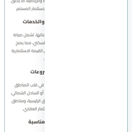
وانتشار المساحات الخضراء، والمرافق الترفيهية والرياضية، ما يخلق
بيئة سكنية متكاملة تشجع على الاستقرار والاستثمار المستمر.
3.
إدارة احترافية للمشروعات والخدمات
توفر الشركة إدارة عالية المستوى لكل مشروعاتها، تشمل صيانة
المرافق، تنظيم الخدمات، وتأمين المجتمع السكني، مما يمنح
السكان تجربة سكنية متناسقة وآمنة، ويعزز من القيمة الاستثمارية
للعقارات داخل المجتمعات.
4.
موقع استراتيجي للمشروعات
تختار سوديك مواقع مشاريعها بعناية لتكون في قلب المناطق
الحيوية، سواء في القاهرة الجديدة، الشيخ زايد، أو الساحل الشمالي،
مما يسهل الوصول إلى المرافق الحيوية، الطرق الرئيسية، ومناطق
الأعمال والترفيه، ويزيد من جاذبية الاستثمار العقاري.
5.
تنوع الوحدات ومساحات مناسبة