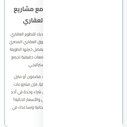
اختتم رحلتك نحو الاستثمار مع مشاريع
شركة سوديك للتطوير العقاري
في النهاية، يمكن القول إن مشاريع شركة سوديك للتطوير العقاري
تمثل واحدة من أفضل الخيارات المتاحة في السوق العقاري المصري
سواء للسكن أو الاستثمار. فالشركة استطاعت بفضل خبرتها الطويلة
ومشروعاتها ذات الطابع العصري أن تبني مجتمعات حقيقية تجمع
بين الراحة، الخصوصية، والموقع الاستراتيجي.
وإذا كنت تبحث عن فرصة استثمارية ذات عائد مضمون أو منزل
يحقق لك ولمستقبل أسرتك مستوى حياة راقيًا، فإن مشروعات
سوديك تعد خيارًا جديرًا بالاهتمام. هل تفكر في شراء وحدة في أحد
مشاريع الشركة؟ أو ترغب في معرفة التفاصيل والأسعار الحالية؟
تواصل معنا الآن لنقدم لك استشارة عقارية مجانية ونساعدك في
اتخاذ القرار الأفضل.