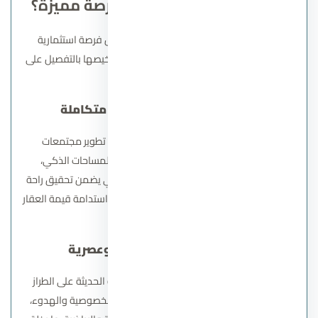
سوديك للتطوير العقاري فرصة مميزة؟
مشاريع شركة سوديك للتطوير العقاري تمثل فرصة استثمارية
حقيقية ومميزة لعدة أسباب متكاملة يمكن تلخيصها بالتفصيل على
النحو التالي:
1.
رؤية واضحة واستراتيجية متكاملة
سوديك تعتمد على رؤية طويلة المدى في تطوير مجتمعات
مستدامة تجمع بين جودة التصميم، توزيع المساحات الذكي،
والخدمات المتكاملة. هذا التخطيط الاستراتيجي يضمن تحقيق راحة
السكان وتحسين جودة حياتهم، وهو ما يعكس استدامة قيمة العقار
على المدى الطويل.
2.
تنفيذ مشاريع متكاملة وعصرية
تتميز مشروعات سوديك بالتصاميم المعمارية الحديثة على الطراز
الأوروبي، مع توزيع المساحات بشكل يضمن الخصوصية والهدوء،