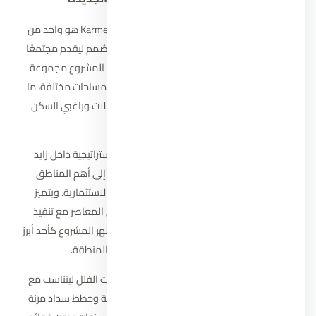
كمبوند كارميل سوديك
– Karmel Sodic New Zayed هو واحد من
اهم مشاريع شركة سوديك للتطوير العقاري، وصُمم ليقدم مجتمعًا
متكاملًا يجمع بين الرفاهية والخصوصية. يضم المشروع مجموعة
متنوعة من الوحدات تشمل الشقق والفيلات بمساحات مختلفة، ما
يوفر خيارات متعددة تتناسب مع احتياجات العائلات وراغبي السكن
الراقي.
اختارت الشركة موقع الكمبوند في منطقة استراتيجية داخل زايد
الجديدة، مما يمنح السكان سهولة الوصول إلى أهم المناطق
الحيوية والخدمية، ويعزز من قيمة المشروع الاستثمارية. ويتميز
التصميم المعماري لكارميل بالطابع الأوروبي المعاصر مع تنفيذ
هندسي دقيق على يد نخبة من المصممين، ليظهر المشروع كأحد أبرز
المشروعات السكنية المتطورة في المنطقة.
حرصت
سوديك
على توفير تنوع كبير في مساحات الفلل ليتناسب مع
مختلف الأذواق، إلى جانب تقديم أسعار تنافسية وخطط سداد مرنة