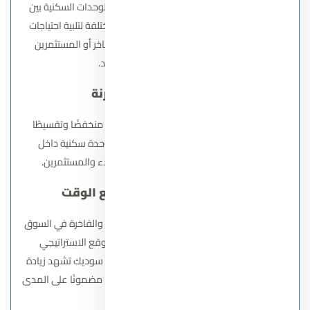
توفر مشروعات سوديك تنوعًا كبيرًا في أنواع الوحدات السكنية بين
الشقق، الفيلات، والتوين هاوس بمساحات مختلفة لتلبية احتياجات
جميع العملاء، سواء للراغبين في السكن الفاخر أو المستثمرين
الباحثين عن عائد طويل الأمد.
6.
خطط دفع وسداد مرنة
تقدم الشركة خطط سداد مرنة تشمل مقدمًا منخفضًا وتقسيطًا
طويل الأجل بدون فوائد، ما يجعل امتلاك وحدة سكنية داخل
مشاريعها متاحًا لشريحة واسعة من العملاء والمستثمرين.
7.
زيادة القيمة السوقية مع الوقت
نظرًا للطلب المتزايد على المشروعات المتكاملة والفاخرة في السوق
المصري، بالإضافة إلى جودة التصميم والموقع الاستراتيجي
والخدمات الراقية، فإن العقارات ضمن مشاريع سوديك تشهد زيادة
مستمرة في قيمتها، مما يجعلها خيارًا استثماريًا مضمونًا على المدى
الطويل.