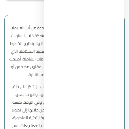
تعتبر مشاريع شركة سوديك للتطوير العقاري واحدة من أبرز العلامات
الفارقة في السوق المصري، حيث استطاعت الشركة خلال السنوات
الماضية أن تبني سمعة قوية قائمة على الجودة والابتكار والتخطيط
المتقن. ومع ازدياد الطلب على المجتمعات السكنية المتكاملة التي
تجمع بين الرفاهية والموقع الاستراتيجي والخدمات الشاملة، أصبحت
سوديك وجهة مثالية لكل من يبحث عن استثمار عقاري مضمون أو
سكن عصري يتوافق مع تطلعاته المستقبلية.
فالشركة لا تكتفي بتنفيذ وحدات سكنية فحسب، بل تركز على خلق
بيئة متكاملة توفر نمط حياة راقٍ لجميع سكانها، وهو ما جعلها
تنافس بقوة كبرى الشركات العقارية في مصر. وفي الوقت نفسه،
تعتمد سوديك على رؤية طويلة الأمد تسعى من خلالها إلى تطوير
مشروعات تجمع بين التصميمات الحديثة، والبنية التحتية المتطورة،
والمساحات الخضراء الشاسعة. هذه العناصر مجتمعة جعلت اسم