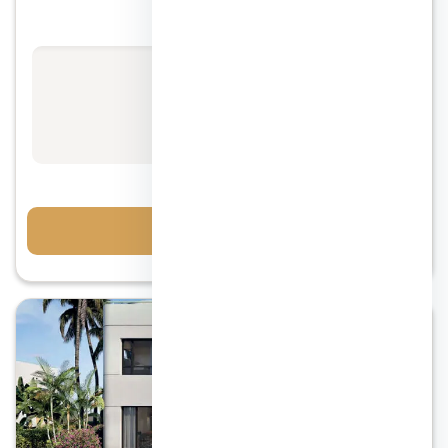
سوديك ايست الشروق
الأسعار تبدأ من
استفسر عن السعر
مقدم 5%
احجز معاينة