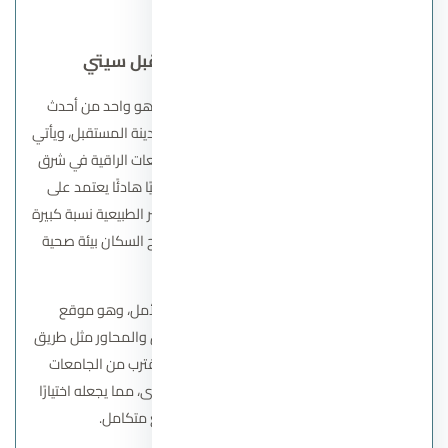
العقاري
كمبوند سوديك إيست المستقبل سيتي
كمبوند سوديك إيست فيل المستقبل سيتي هو واحد من أحدث
مشاريع شركة سوديك للتطوير العقاري داخل مدينة المستقبل، ويأتي
امتدادًا لخبرة شركة سوديك في تطوير المجتمعات الراقية في شرق
القاهرة. صُمم المشروع ليكون مجتمعًا سكنيًا هادئًا يعتمد على
المساحات الخضراء الواسعة، حيث تشغل العناصر الطبيعية نسبة كبيرة
من المخطط العام مقارنة بنسبة البناء، ما يمنح السكان بيئة صحية
ومريحة بعيدًا عن الزحام.
يقع الكمبوند داخل مدينة مديعلى محور الأمل، وهو موقع
استراتيجي يتيح سهولة الوصول إلى أهم الطرق والمحاور مثل طريق
السويس والطريق الدائري الأوسطي. كما يقترب من الجامعات
والمدارس الدولية والكمبوندات السكنية الكبرى، مما يجعله اختيارًا
مميزًا للعائلات والباحثين عن مجتمع متكامل.