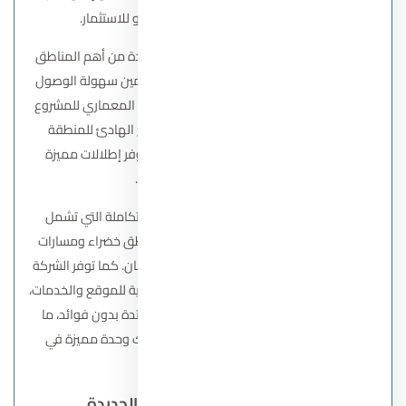
احتياجاتهم سواء للسكن الموسمي أو للاستثمار.
اختارت سوديك موقع المشروع بعناية في واحدة من أهم المناطق
الحيوية في الساحل الشمالي، مما يمنح المقيمين سهولة الوصول
إلى المعالم والطرق الرئيسية. ويعتمد التصميم المعماري للمشروع
على رؤية عصرية تدمج بين الرفاهية والطابع الهادئ للمنطقة
الساحلية، مع مراعاة توزيع الوحدات بشكل يوفر إطلالات مميزة
ومساحات خاصة لكل منزل.
يتميز Caesar North Coast أيضًا بخدماته المتكاملة التي تشمل
مرافق ترفيهية ورياضية وشاطئًا مجهزًا ومناطق خضراء ومسارات
للمشي، بما يضمن تجربة معيشية متوازنة للسكان. كما توفر الشركة
خطط سداد مرنة وأسعارًا تعكس القيمة العقارية للموقع والخدمات،
مع إتاحة مقدم منخفض وفترات تقسيط ممتدة بدون فوائد، ما
يجعل المشروع خيارًا جذابًا للراغبين في امتلاك وحدة مميزة في
الساحل الشمالي.
كمبوند كارميل سوديك زايد الجديدة