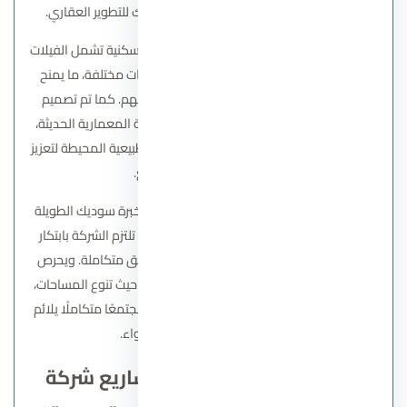
هادئة مما يجعلها من مشاريع شركة سوديك للتطوير العقاري.
يضم المشروع مجموعة متنوعة من الوحدات السكنية تشمل الفيلات
المستقلة، التوين هاوس، والشاليهات بمساحات مختلفة، ما يمنح
العملاء حرية الاختيار وفق احتياجاتهم وأذواقهم. كما تم تصميم
القرية وفق أحدث الأساليب العصرية والهندسة المعمارية الحديثة،
مع التركيز على المساحات الخضراء والمناظر الطبيعية المحيطة لتعزيز
جودة الحياة داخل المجتمع.
يمثل منتجع
ملاذ الساحل الشمالي
امتدادًا لخبرة سوديك الطويلة
في تطوير المشروعات العقارية المتميزة، حيث تلتزم الشركة بابتكار
مجتمعات عمرانية راقية بتصاميم جذابة ومرافق متكاملة. ويحرص
المشروع على تلبية جميع احتياجات العملاء من حيث تنوع المساحات،
تصميم الوحدات، والخدمات الترفيهية، ليكون مجتمعًا متكاملًا يلائم
الاستثمار والسكن على حد سواء.
لماذا يعد الاستثمار في مشاريع شركة