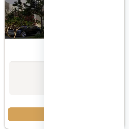
الشيخ زايد
كمبوند كارميل الشيخ زايد
الأسعار تبدأ من
استفسر عن السعر
مقدم 5%
احجز معاينة