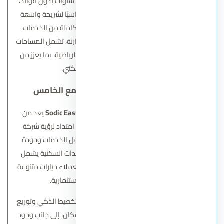
تعتمد على مقدم بسيط وأقساط ممتدة لعدة سنوات بدون فوائد،
ما يجعل امتلاك وحدة داخل الكمبوند خيارًا مناسبًا لشريحة واسعة
من العملاء. كما يضم المشروع مجموعة متكاملة من الخدمات
والمرافق الترفيهية التي توفر بيئة معيشية متوازنة، تشمل المساحات
الخضراء، الممرات، مناطق الألعاب، والمرافق الرياضية، بما يعزز من
جودة الحياة داخل المجتمع السكني.
كمبوند سوديك ايست تاون التجمع الخامس
كمبوند
سوديك إيست تاون
– Sodic East New Cairo
يعد من
مشاريع شركة سوديك للتطوير العقاري، وهو امتداد لرؤية شركة
سوديك في تطوير مجتمعات راقية تتمتع بتكامل الخدمات وجودة
التصميم. يضم المشروع مزيجًا واسعًا من الوحدات السكنية يشمل
الشقق والفيلات بمساحات متعددة، ما يمنح العملاء خيارات متنوعة
تتناسب مع احتياجاتهم السكنية والاستثمارية.
يتميز الكمبوند بتصميمات عصرية تعتمد على التخطيط الذكي وتوزيع
المساحات بشكل يحقق الخصوصية والراحة للسكان، إلى جانب وجود