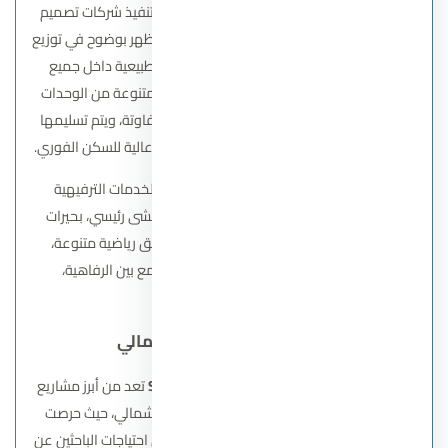
يتميز المشروع بأن الماستر بلان الخاص به من تنفيذ شركات تصميم
عالمية مثل
EDSA
و
PBD Architects
، وهو ما يظهر بوضوح في توزيع
المساحات، انتشار الحدائق، ودمج الممرات الطبيعية داخل جميع
مناطق الكمبوند. ويقدم Eastvale مجموعة متنوعة من الوحدات
السكنية تشمل الشقق والفيلات بمساحات متفاوتة، ويتم تسليمها
بتشطيب كامل مع التكييفات، مما يوفر جاهزية عالية للسكن الفوري.
كما يضم الكمبوند مجموعة متكاملة من الخدمات الترفيهية
والرياضية، تشمل مناطق ألعاب للأطفال، ممشى رئيسي، بحيرات
صناعية، كلوب هاوس، مناطق تجارية، ومرافق رياضية متنوعة،
ليحصل السكان على نمط حياة متكامل يجمع بين الرفاهية،
الخصوصية، والهدوء.
جون سوديك الساحل الشمالي
قرية
جون سوديك
– Sodic June North Coast
تعد من أبرز مشاريع
شركة سوديك للتطوير العقاري في الساحل الشمالي، حيث حرصت
الشركة على تطوير مجتمع ساحلي متكامل يلبي احتياجات الباحثين عن