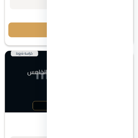
مقدم 10%
احجز معاينة
التجمع الخامس
كمبوند ايست تاون التجمع الخامس