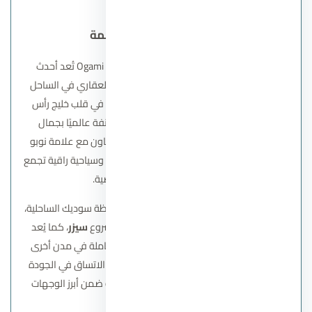
والخدمات.
قرية اوجامي راس الحكمة
قرية أوجامي رأس الحكمة
– Ogami Ras El Hikma تُعد أحدث
الإضافات إلى مشاريع شركة سوديك للتطوير العقاري في الساحل
الشمالي، وقد اختارت الشركة موقعًا استثنائيًا في قلب خليج رأس
الحكمة، أحد أشهر المناطق الساحلية المصنفة عالميًا بجمال
شواطئها وصفاء مياهها. يأتي المشروع بالتعاون مع علامة نوبو
للضيافة، ما يعكس توجهًا لتقديم تجربة فندقية وسياحية راقية تجمع
بين الطابع العالمي والخصوصية.
يمثل هذا المنتجع خطوة جديدة في تطور محفظة سوديك الساحلية،
خاصة بعد النجاح الذي حققته الشركة في مشروع
سيزر
، كما يُعد
امتدادًا لنهج الشركة في تنفيذ مجتمعات متكاملة في مدن أخرى
مثل سوديك إيست، كارميل، وإيست تاون. هذا الاتساق في الجودة
يعزز ثقة العملاء في المشروع الجديد ويضعه ضمن أبرز الوجهات
الساحلية المخطط لها.