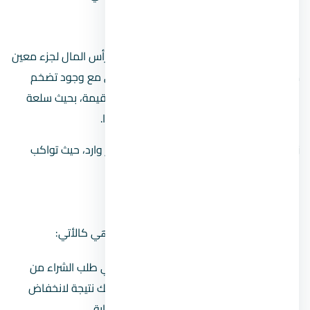
1.
التضخم الاقتصادي
التضخم هو مصطلح اقتصادي يعني خسارة رأس المال لجزء معين
من قوته الشرائية مساوية لنسبة التضخم، أي مع وجود تضخم
بنسبة 10% يواجهه رفع لسعر السلع بنفس القيمة، بحيث سلعة
بسعر 10 جنيهات تصبح بسعر 11 جنيه وهكذا.
زيادة أسعار العقار في مصر نتيجة التضخم أمر وارد، حيث تواكب
العقارات الظروف الاقتصادية العالمية.
2.
ازدياد الطلب على العقارات
هناك عدة عوامل من شأنها زيادة الطلب، وهي كالأتي:
ارتفاع سعر الدولار والذي يتبعه ارتفاع في طلب الشراء من
قِبل المصريين المغتربيين في الخارج، وذلك نتيجة لانخفاض
قيمة العقار بالنسبة لهم عن الوقت السابق.