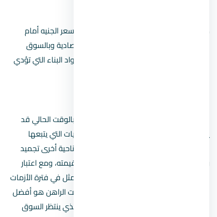
هل ارتفاع الدولار يؤثرعلى العقارات؟
من البديهي وجود تأثير مباشر ناتج عن تحريك سعر الجنيه أمام
الدولار، حيث يرتبط سعر العقار بالظروف الاقتصادية وبالسوق
المحلي، علاوة على ذلك يوجد تأثير أخر على مواد البناء التي تؤدي
بدورها أيضًا إلى ارتفاع أسعار العقارات.
هل شراء العقار الآن مناسب؟
نظرًا لضبابية الصورة على الساحة الاقتصادية بالوقت الحالي قد
يحجم البعض عن الشراء، وتعد من الاستراتيجيات التي يتبعها
البعض لتفادي خسارة رأس المال، ولكن من ناحية أخرى تجميد
رأس المال من شأنه أن يفقده جزء كبير من قيمته، ومع اعتبار
الاستثمار العقاري بجانب الذهب الاستثمار الأمثل في فترة الأزمات
وإثبات جدارة في مواجهة التحديات، يعد الوقت الراهن هو أفضل
وقت للشراء قبل الارتفاع الكبير في الاسعار الذي ينتظر السوق