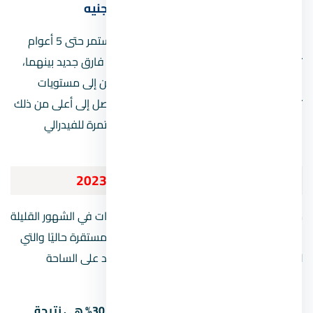
ارتفاع الدولار مقابل انخفاض قيمة الجنيه
بعد استقرار نسبي لسعر الجنيه أمام الدولار أستمر حتى 5 أعوام
تقريبًا، جاءت زيادة مفاجئة عملت على إحداث فارق جديد بينهما،
حيث وصل سعر الدولار في مصر بالوقت الراهن إلى مستويات
تخطت 24 جنيه لكل دولار ومن المتوقع أن يصل إلى أعلى من ذلك
في الفترة المقبلة، لاسيما مع القرارات المستمرة للفيدرالي
الأمريكي بتحريك سعر الفائدة.
توقعات سوق العقارات في مصر 2023
من المُتوقع حدوث نقلة نوعية لسوق العقارات في الشهور القليلة
القادمة، لذلك تعد أسعار العقار في مصر غير مستقرة حاليًا والتي
لن تشهد استقرار نسبي إلا بعد اتضاح المشهد على الساحة
الاقتصادية بوجه عام.
مهم تعرف إن أن الزيادة المتوقعة بنسبة 30% هي نتيجة