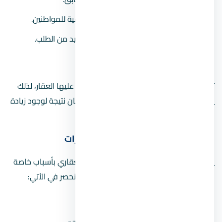
زيادة الطلب نتجية وجودة احتياجات إضافية للمواطنين.
استقبال بلد معين لجاليات أجنبية مما يزيد من الطلب.
3.
ارتفاع سعر الأرض
تمثل الأرض المادة الخام الأساسية التي يقام عليها العقار، لذلك
يرجع ارتفاع أسعار العقار في مصر ببعض الأحيان نتيجة لوجود زيادة
في سعر الأراضي بوجه عام.
الأسباب المحلية لارتفاع أسعار العقارات
ينفرد السوق المصري في مجال الاستثمار العقاري بأسباب خاصة
به، تؤثر على أسعار العقارات في مصر، والتي تنحصر في الأتي:
1.
قانون الإيجار الجديد في مصر