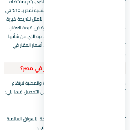
تم إصدار قانون في التسعينيات من القرن الماضي، يتم بمقتضاه
ارتفاع
أسعار العقارات
بشكل دوري ومستمر بنسبة تُقدر بـ 10% في
السنة، لذلك يعد الاستثمار العقاري هو الخيار الأمثل لشريحة كبيرة
من عملاء السوق نظرًا لتقديمه زيادة مستمرة في قيمة العقار،
ومن ناحية أخرى تحدث بعض التقلبات الاقتصادية التي من شأنها
تغيير الأسعار بأي لحظة، وهذا ما نشهده في أسعار العقار في
مصر بعد ارتفاع الدولار.
ما هي أسباب ارتفاع أسعار العقار في مصر؟
من خلال مزج جزئي لكلًا من الأسباب العالمية والمحلية لارتفاع
أسعار العقارات، نناقش هذه الأسباب بشئ من التفصيل فيما يلي:
الأسباب العالمية لرفع سعر العقار
توجد مجموعة من الأسباب التي تؤثر على كافة الأسواق العالمية
بما فيها السوق المصري، والتي تتمثل في الأتي: