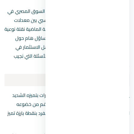
بعد سنوات طويلة من الاستقرار الذي شهده السوق المصري في
بيع وشراء الأصول العقارية، مقابل استقرار نسبي بين معدلات
العرض والطلب، شهد السوق في الأيام القليلة الماضية نقلة نوعية
بعد تحريك سعر الدولار في مصر، وبالتالي برز تساؤل هام حول
جدوى الاستثمار العقاري بالوقت الراهن؟ وهل الاستثمار في
العقارات هو الحل الأمثل حاليًا؟ وغيرها من الأسئلة التي نجيب
عليها من خلال الفقرات القادمة.
مؤشر أسعار العقارات في مصر
يمتاز السوق المصري في مجال صناعة العقارات بتميزه الشديد
والبارز عن الأسواق العالمية الأخرى، وعلى الرغم من خضوعه
لكافة ما يجري على الساحة العالمية إلا أنه ينفرد بنقطة بارزة تميز
العقار المصري عن كافة العقارات العالمية.