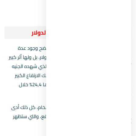
مدينة الشروق.
العبور.
أسعار العقار في مصر بعد ارتفاع الدولار
بعد تحليل سوق العقارات في مصر والعالم أتضح وجود عدة
عوامل كان لها الأثر البالغ في تحريك سعر الدولار، بل ولها أثر كبير
أيضًا على ارتفاع أسعار العقارات بجانب التغير الذي شهده الجنيه
المصري أمام الدولار الأمريكي، علاوة على ذلك الارتفاع الكبير
لأسعار الحديد في مصر حيث سجل زيادة قدرها 24,4% خلال
شهرين فقط خلال عام 2022.
كما تم تحريك أسعار الأسمنت وبقية المواد الخام، كل ذلك أدى
إلى زيادة بنسبة تصل حتى 30% على أرض الواقع، والتي ستظهر
أثارها البالغة مع نهاية العام الجاري.