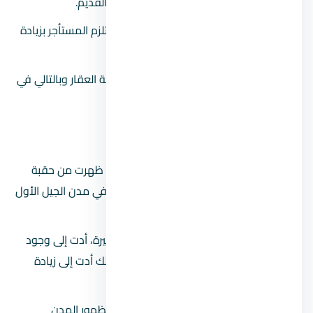
تم طرح القانون استبدالًا لـ قانون الإيجار القديم.
أستتبع القانون ظهور مادة في القانون تلزم المستأجر بزيادة
سنوية بنسبة 10%.
ظهرت نتيجة لذلك زيادة طبيعية في قيمة العقار وبالتالي في
سعره.
2.
المدن الجديدة في مصر
المدن المصرية الجديدة هي المدن التي ظهرت من حقبة
التسعينيات إلى وقتنا الحالي، والمتمثلة في مدن الجيل الأول
والثاني والثالث وحتى الرابع.
أحدثت المدن الجديدة انتعاشة محلية كبيرة، أدت إلى وجود
موازنة بين العرض والطلب، علاوة على ذلك أدت إلى زيادة
أعداد شركات العقارات في مصر.
يرجع ارتفاع أسعار العقار في مصر نتيجة لظهور المدن