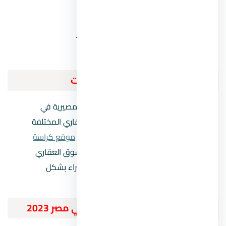
استثمار العقارات بالشراكة.
منصات الاستثمار بالعقارات على الإنترنت.
مجموعات الاستثمار العقاري.
فيديو عن أفضل أنواع الاستثمارات
تعد المعاملات العقارية من القرارات المصيرية في
حياة الفرد، ومع انتشار حيل النصب العقاري المختلفة
والشركات غير الموثوق بها، يقدم إليك
موقع كراسة
شروط العقاري
نخبة من أهم خبراء السوق العقاري
المصري، لمساعدتك في اتخاذ قرار الشراء بشكل
سليم.
أسئلة تهمك حول أسعار العقار في مصر 2023