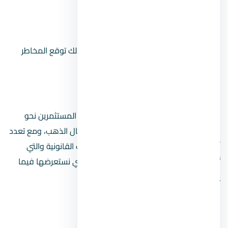
التأمين على العقار الذي تمتلكه.
استغلال الفرص المواتية.
لكل نشاط استثماري مميزات وعيوب، لذلك توقع المخاطر
وتعامل معها.
استراتيجيات الاستثمار العقاري
بعد ارتفاع أسعار العقار في مصر يتوجه بعض المستثمرين نحو
المجال العقاري كونه الخيار الأمثل بجانب مجال الذهب، ومع تعدد
أساليب استثمار العقارات توجد بعض الأساليب القانونية والتي
تُسمى بـ استراتيجيات الاستثمار العقاري، والتي نستعرضها فيما
يلي:
صناديق الاستثمار العقاري.
صناديق استثمار العقارات في البورصة.