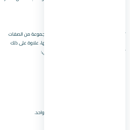
العقار في مصر بعد ارتفاع الدولار.
قواعد الاستثمار في العقارات
تتمثل قواعد الاستثمار العقاري الناجح في مجموعة من الصفات
الشخصية في المستثمر التي يجب أن يتحلى بها، علاوة على ذلك
توجد قواعد أساسية وعامة نلخصها فيما يلي:
دراسة السوق العقاري بالوقت الراهن.
التخطيط الجيد والدقيق للاستثمار.
توجيه اهتمامك نحو مجال عقاري واحد.
دخول السوق وتكوين علاقات عمل.
لا يُنصح باستثمار كافة أموالك في عقار واحد.
التأكد من الوضع القانوني عند تملكه.