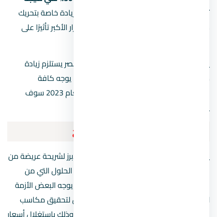
تبعات كثيرة في السوق العالمي
، وليست زيادة خاصة بتحريك
سعر الدولار فقط، ولكن يعد التحريك هو القرار الأكبر تأثيرًا على
الأسعار.
يوجد تحرك من كافة الشركات العقارية في مصر يستلزم زيادة
مرتقبة تتماشى مع الأحداث الاقتصادية، مما يوجه كافة
الاحتمالات إلى أن سوق العقارات في مصر بعام 2023 سوف
يشهد زيادة كبيرة في الأسعار.
نصائح هامة لاستثمار عقاري ناجح
يمثل الاستثمار العقاري الملجأ الاقتصادي الأبرز لشريحة عريضة من
العملاء لاسيما في وقت الأزمات، كونها من الحلول التي من
الصعب أن تحقق خسارة لاسيما في مصر، بل يوجه البعض الأزمة
لصالحهم من خلال إتباع نهج استثماري معين لتحقيق مكاسب
وتنمية رأس المال وليس الحفاظ عليه فقط، وذلك باستغلال أسعار