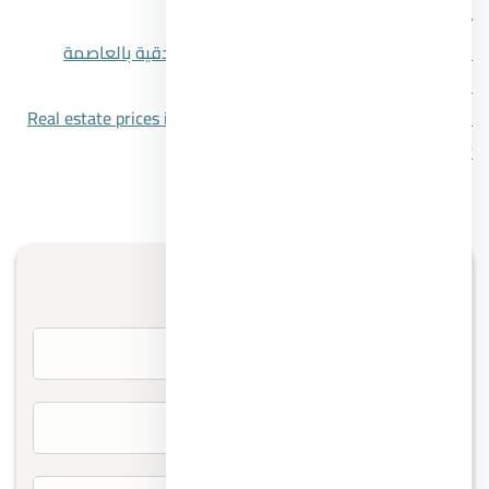
المقال السابق
مميزات وعيوب الشقق الفندقية بالعاصمة
الإدارية
المقال التالي
Real estate prices in Egypt after the rise in the
price of the Dollar
تواصل معنا