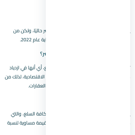
العقاري.
هل زادت أسعار العقارات في مصر؟
يوجد استقرار مؤقت في أسعار العقار في مصر حاليًا، ولكن من
المُتوقع تطبيق زيادات تصل حتى 30% مع نهاية عام 2022.
هل ستنخفض أسعار العقارات في مصر؟
تعد العقارات من الاصول ذات السهم المرتفع، أي أنها في ازدياد
مستمر، لاسيما في أوقات الأزمات والتقلبات الاقتصادية، لذلك من
غير المتوقع حدوث انخفاض قريب في أسعار العقارات.
هل التضخم يرفع سعر العقارات؟
يؤثر التضخم الاقتصادي على كافة الأسعار وكافة السلع، والتي
من بينها العقارات حيث ترتفع كأي منتج أخر بقيمة مساوية لنسبة
التضخم.