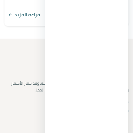
قراءة المزيد
نراجع البيانات المتاحة من المطورين والمصادر الرسمية، وقد تتغير الأسعار
والتوافر دون إشعار. يتم تأكيد التفاصيل النهائية قبل الحجز.
+201104894802
واتساب