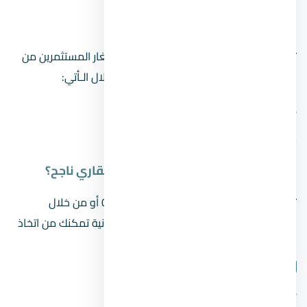
كيف استثمر في العقار بمبلغ بسيط؟
توجد العديد من الحيل والطرق التي تمكن صغار المستثمرين من
الحفاظ على رؤوس أموالهم وتنميتها، من خلال الـأتي:
صناديق الاستثمار العقاري.
أسهم الشركات العقارية.
سندات الرهن العقاري.
كيفية الحصول على نصائح لاستثمار عقاري ناجح؟
تواصل مع رقم المبيعات 00201104894802 أو من خلال
الواتساب، للحصول على استشارة عقارية مجانية تمكنك من اتخاذ
قرارك بشكل سليم.
شارك المقال
فيسبوك
تويتر
واتساب
لينكدإن