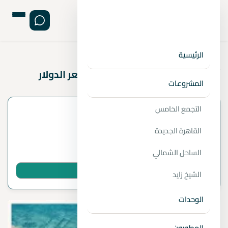
›
›
›
الصفحة الرئيسية
المقالات
اداري و تجاري
الرئيسية
أسعار العقار في مصر بعد ارتفاع سعر الدولار
المشروعات
التجمع الخامس
معلومات المقال
القاهرة الجديدة
بواسطة
1 دقائق قراءة
الساحل الشمالي
شارك المقال عبر واتساب
الشيخ زايد
الوحدات
المطورون